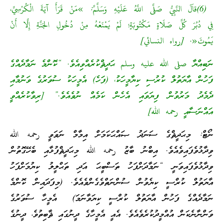
(6)قاَلَ النَّبِيُّ صَلَّى اللَّهُ عَلَيْهِ وَسَلَّمَّ: »مَنْ قَرَأَ آيَةَ الْكُرْسِيِّ،
فِي دُبُرَ كُلَّ صَلَاةٍ مَكْتُوبَةٍ؛ لَمْ يَمْنَعْهُ مِنْ دُخُولِ الجَنَّةِ إِلَّا أَنْ
يَمُوتَ«. [رواه النسائي]
ނަބިއްޔާ صلى الله عليه وسلم ޙަދީޘްކުރެއްވިއެވެ. “ކޮންމެ ނަމާދެއްގެ
ފަހުން އާޔަތުލް ކުރުސި ކިޔާމީހަކު، (ފަހެ) އެމީހަކު ސުވަރުގެ ވަނުމާއި
ދެމެދު މަރުވުން ފިޔަވައި އެހެން ކަމެއް ނުވެއެވެ.” [ރިވާކުރެއްވީ
އައްނަސާއީ رحمه الله]
ނޯޓް: މިޙަދީޘްގެ ސަނަދު ޞައްޙަކަމަށް އިމާމް ނަވަވީ رحمه الله
ވިދާޅުވެފައިވެއެވެ. އިބްނު ބާޒު رحمه الله މިޙަދީޘްފުޅާއި ބެހޭގޮތުން
ވިދާޅުވެފައިވަނީ “ނަމާދަށްފަހު ތަސްބީޙަ އަދި ތަޙްލީލު ކިޔުމަށްފަހު
އާޔަތުލް ކުރްސީ ކިޔެވުން ސުންނަތްވެގެންވެއެވެ. (މިފަދައިން ކޮންމެ
ނަމާދެއްގެ ފަހުން އާޔަތުލް ކުރްސީ ކިޔަވާނަމަ) އެމީހާ ސުވަރުގެ
ވަންނާނެކަން އުއްމީދުކުރެވެއެވެ. އެއީ އެމީހާގެ ދީނުގައި ޘާބިތުވެ، ދީނުގެ