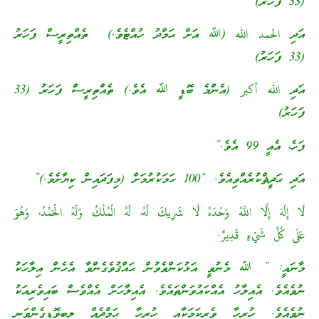
(33 ފަހަރު)
އަދި الحمد الله (ﷲ އަށް ޙަމްދު ހުއްޓެވެ.) ތެއްތިރީސް ފަހަރު
(33 ފަހަރު)
އަދި الله أكبر (އެންމެ ބޮޑީ ﷲ އެވެ.) ތެއްތިރީސް ފަހަރު (33
ފަހަރު)
ފަހެ، އެއީ 99 އެވެ.”
އަދި ޙަދީޘްކުރެއްވިއެވެ. “100 ހަމަކުރުމަށް (މިފަދައިން ކިޔާށެވެ.)”
لَا إِلَهَ إِلَّا اللَّهُ وَحْدَهُ لَا شَرِيكَ لَهُ، لَهُ الْمُلْكُ وَلَهُ الْحَمْدُ، وَهُوَ
عَلَى كُلِّ شَيْءٍ قَدِيرٌ.
މާނައީ: ” ﷲ މެނުވީ އަޅުކަންވެވުން ޙައްޤުވެގެންވާ އެހެން އިލާހަކު
ނުވެއެވެ. އެއިލާހު އެއްކައުވަންތައެވެ. އެއިލާހަށް އެއްވެސް ބައިވެރިއަކު
ނުވެއެވެ. ހުރިހާ ވެރިކަމަކާއި ހުރިހާ ޙަމްދެއް ލިބިވޮޑިގެންވަނީ