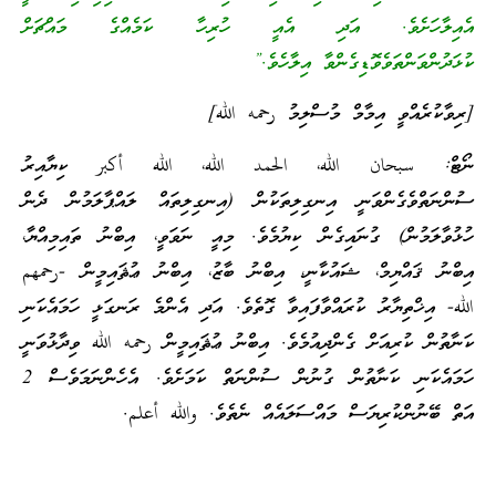
އެއިލާހަށެވެ. އަދި އެއީ ހުރިހާ ކަމެއްގެ މައްޗަށް
ކުޅަދުންވަންތަވެވޮޑިގެންވާ އިލާހެވެ.”
[ރިވާކުރެއްވީ އިމާމް މުސްލިމު رحمه الله]
ނޯޓް: سبحان الله، الحمد الله، الله أكبر ކިޔާއިރު
ސުންނަތްވެގެންވަނީ އިނގިލިތަކުން (އިނގިލިތައް ލައްޕާލަމުން ދެން
ހުޅުވާލަމުން) ގުނައިގެން ކިޔުމެވެ. މިއީ ނަވަވީ، އިބްނު ތައިމިއްޔާ،
އިބްނު ޤައްޔިމް، ޝައުކާނީ، އިބްނު ބާޒު، އިބްނު ޢުޘައިމީން -رحمهم
الله- އިޚްތިޔާރު ކުރައްވާފައިވާ ގޮތެވެ. އަދި އެންމެ ރަނގަޅީ ހަމައެކަނި
ކަނާތުން ކުރިއަށް ގެންދިއުމެވެ. އިބްނު ޢުޘައިމީން رحمه الله ވިދާޅުވަނީ
ހަމައެކަނި ކަނާތުން ގުނުން ސުންނަތް ކަމަށެވެ. އެހެންނަމަވެސް 2
އަތް ބޭނުންކުރިޔަސް މައްސަލައެއް ނެތެވެ. والله أعلم.