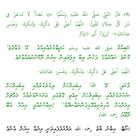
(4) قاَلَ النَّبِيُّ صَلَّى اللَّهُ عَلَيْهِ وَسَلَّمَّ: »يَا مُعَاذُ! لَا تَدَعَنَّ فِي
دُبُرِ كُلِّ صَلَاةٍ تَقُولُ: اللَّهُمَّ أَعِنِّي عَلَى ذِكْرِكَ، وَشُكْرِكَ، وَحُسْنِ
عِبَادَتِكَ«. [رَوَاهُ أَبُو دَاوُدَ]
ނަބިއްޔާ صلى الله عليه وسلم ޙަދީޘްކުރެއްވިއެވެ. “އޭ މުޢާޛެވެ!
ކޮންމެ ނަމާދެއްގެ ފަހުން ތިބާ މިފަދައިން ކިޔުން ދޫކޮށްނުލައްވާށެވެ.
اللَّهُمَّ أَعِنِّي عَلَى ذِكْرِكَ، وَشُكْرِكَ، وَحُسْنِ عِبَادَتِكَ.
މާނައީ: “އޭ ﷲ! އިބައިލާހަށް ޛިކުރުކުރުމާއި އިބައިލާހަށް
ޝުކުރުކުރުމާއި، އިބައިލާހަށް ރިވެތި ގޮތުގައި އަޅުކަންކުރުމުގެ މައްޗަށް
މިއަޅާއަށް ވާގިވެރިވެވޮޑިގަންނަވާނދޭވެ!” [ރިވާކުރެއްވީ އިމާމް އަބޫ
ދާވޫދު رحمه الله]
(ނޯޓް: އިބްނު ބާޒު رحمه الله ވަދާޅުވެފައިވަނީ މިދުޢާ ކިޔުން އެންމެ