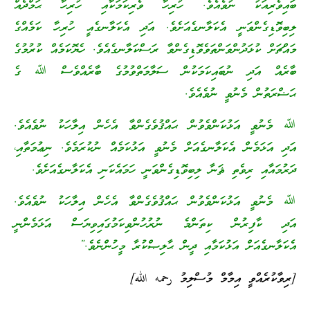
ބައިވެރިއަކު ނުވެއެވެ. ހުރިހާ ވެރިކަމަކާއި ހުރިހާ ޙަމްދެއް
ލިބިވޮޑިގެންވަނީ އެކަލާނގެއަށެވެ. އަދި އެކަލާނގެއީ ހުރިހާ ކަމެއްގެ
މައްޗަށް ކުޅަދުންވަންތަވެވޮޑިގެންވާ ރަސްކަލާނގެއެވެ. ހެޔޮކަމެއް ކުރުމުގެ
ބާރެއް އަދި ނުބައިކަމަކުން ސަލާމަތްވުމުގެ ބާރެއްވެސް ﷲ ގެ
ޙަޟްރަތުން މެނުވީ ނުވެއެވެ.
ﷲ މެނުވީ އަޅުކަންވެވުން ޙައްޤުވެގެންވާ އެހެން އިލާހަކު ނުވެއެވެ.
އަދި އަޅަމެން އެކަލާނގެއަށް މެނުވީ އަޅުކަމެއް ނުކުރަމެވެ. ނިޢުމަތާއި،
ދަރުމައާއި ރިވެތި ޘަނާ ލިބިވޮޑިގެންވަނީ ހަމައެކަނި އެކަލާނގެއަށެވެ.
ﷲ މެނުވީ އަޅުކަންވެވުން ޙައްޤުވެގެންވާ އެހެން އިލާހަކު ނުވެއެވެ.
އަދި ކާފިރުން ކިތަންމެ ނުރުހުންވިކަމުގައިވިޔަސް އަޅަމެންނީ
އެކަލާނގެއަށް އަޅުކަމާއި ދީން ޙާލިޞްކުރާ މީހުންނެވެ.”
[ރިވާކުރެއްވީ އިމާމް މުސްލިމު رحمه الله]