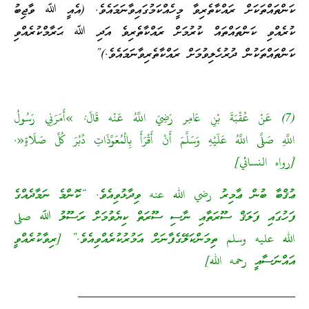
ކަންތައްތަކަށް ރައްކާތެރިވާ މީހެއްކަމުގައިވާނަމައެވެ. (އެއީ ﷲ ވާޖިބު
ކުރެއްވި ކަންތައްތައް ކުރުމަށް ރައްކާތެރިވެ އަދި ﷲ ޙަރާމްކުރެއްވި
ކަންތައްތަކުން ދުރުހެލިވުމަށް ރައްކާތެރިވާނަމައެވެ.)”
(7) عَنْ عُقْبَةَ بْنِ عَامِر رَضِيَ اللَّهُ عَنْه قَالَ: »أَمَرَنِي رَسُولُ
اللَّهِ صَلَّى اللَّهُ عَلَيْهِ وَسَلَّمَ أَنْ أَقْرَأَ بِالْمُعَوِّذَاتِ دُبُرَ كُلِّ صَلَاةٍ«.
[رواه النسائي]
ޢުޤްބާ ބުން ޢާމިރު رضي الله عنه ވިދާޅުވިއެވެ. “ކޮންމެ ނަމާދެއްގެ
ފަހުގައި ފަލަޤް ސޫރަތާއި ނާސި ސޫރަތް ކިޔެވުމަށް ރަސޫލު ﷲ صلى
الله عليه وسلم ތިމަންކަލޭގެފާނަށް އަމުރުކުރެއްވިއެވެ.” [ރިވާކުރެއްވީ
އައްނަސާއީ رحمه الله]
___________________________________