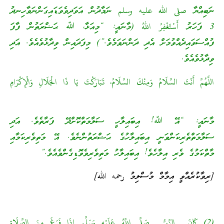
ނަބިއްޔާ صلى الله عليه وسلم ނަމާދުން އަވަދިވެވަޑައިގަންނަވާހިނދު
3 ފަހަރު أَسْتَغْفِرُ اللّٰهُ (މާނައީ: “މިއަޅާ، ﷲ ޙަޟްރަތުން ފާފަ
ފުއްސަވައިދެއްވުމަށް އެދި ދަންނަވަމެވެ.”) މިފަދައިން ވިދާޅުވެއެވެ. އަދި
ވިދާޅުވެއެވެ.
اللَّهُمَّ أَنْتَ السَّلَامُ وَمِنْكَ السَّلَامُ، تَبَارَكْتَ يَا ذَا الْجَلَالِ وَالْإِكْرَامِ
މާނައީ: “އޭ ﷲ! އިބައިލާހީ ސަލާމަތްކޮށްދޭ ފަރާތެވެ. އަދި
ސަލާމަތްތެރިކަންވަނީ އިބައިލާހުގެ ޙަޟްރަތުންނެވެ. އޭ މަތިވެރިކަމާއި
މާތްކަމުގެ ވެރި އިލާހެވެ! އިބައިލާހު މަތިވެރިވެވޮޑިގެންވެއެވެ.”
[ރިވާކުރެއްވީ އިމާމް މުސްލިމު رحمه الله]
(2) كَانَ النَّبِيُّ صَلَّى اللَّهُ عَلَيْهِ وَسَلَّم إِذَا فَرَغَ مِنَ الصَّلَاةِ