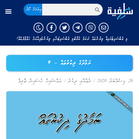
އިތުރަށް ހޯދާ
މި ވެބްސައިޓުގައިވާ ލިޔުންތައް ނަކަލު ކުރާނަމަ މި ވެބްސައިޓަށާއި ލިޔުންތެރިއާއަށް ހަވާލާދެއްވާ!
ނަމާދުގެ ޛިކުރުތައް – 9
26 ޑިސެމްބަރު 2020
/
ދުޢާއާއި ޛިކުރު
/
އައްޝައިޚް ޙުސައިން ޠާރިޤް