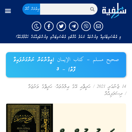
އިތުރަށް ހޯދާ
މި ވެބްސައިޓުގައިވާ ލިޔުންތައް ނަކަލު ކުރާނަމަ މި ވެބްސައިޓަށާއި ލިޔުންތެރިއާއަށް ހަވާލާދެއްވާ!
صحيح مسلم – كتاب الإيمان (އީމާންކަން ނަންގަނެފައިވާ
ފޮތް) – 3
14 ޖެނުއަރީ 2021
/
ޙަދީޘާއި އޭގެ ޢިލްމުތައް
,
ޙަދީޘްގެ ތަރުޖަމާ
/
ދިސަލަފިއްޔާ