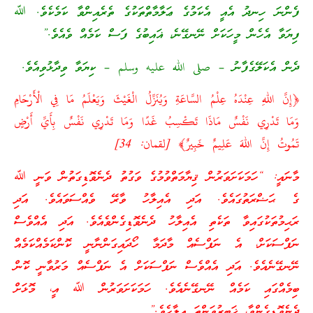
ފެންނަ ހިނދު އެއީ އެކަމުގެ ޢަލާމާތްތަކުގެ ތެރެއިންވާ ކަމެކެވެ. ﷲ
ފިޔަވާ އެހެން މީހަކަށް ނޭނގޭނެ، ޣައިބުގެ ފަސް ކަމެއް ވެއެވެ.”
ދެން އެކަލޭގެފާނު – صلى الله عليه وسلم – ކިޔަވާ ވިދާޅުވިއެވެ.
﴿إِنَّ اللهِ عِنْدَهُ عِلْمُ السَّاعَةِ وَيُنَزِّلُ الْغَيْثَ وَيَعْلَمُ مَا فِي الْأَرْحَامِ
وَمَا تَدْرِي نَفْسٌ مَاذَا تَكْسِبُ غَدًا وَمَا تَدْرِي نَفْسٌ بِأَيِّ أَرْضٍ
تَمُوتُ إِنَّ اللهَ عَلِيمٌ خَبِيرٌ﴾ [لقمان: 34]
މާނައީ: “ހަމަކަށަވަރުން ޤިޔާމަތްވުމުގެ ވަގުތު ދެނެވޮޑިގަތުން ވަނީ ﷲ
ގެ ޙަޟްރަތުގައެވެ. އަދި އެއިލާހު ވާރޭ ވެއްސަވައެވެ. އަދި
ރަޙިމުތަކުގައިވާ ތަކެތި އެއިލާހު ދެނެވޮޑިގެންވެއެވެ. އަދި އެއްވެސް
ނަފްސަކަށް، އެ ނަފްސެއް މާދަމާ ހޯދައިގަންނާނީ ކޮންކަމެއްކަމެއް
ނޭނގޭނެއެވެ. އަދި އެއްވެސް ނަފްސަކަށް އެ ނަފްސެއް މަރުވާނީ ކޮން
ބިމެއްގައި ކަމެއް ނޭނގޭނެއެވެ. ހަމަކަށަވަރުން ﷲ އީ، މޮޅަށް
ދެނެވޮޑިގެންވާ، ޚަބީރުވަންތަ އިލާހެވެ.”