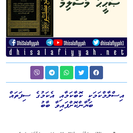
އިސްލާމްކަމަކީ ކޮބާކަމާއި އެކަމުގެ ސިފަތައް
ބަޔާންކޮށްފައިވާ ބާބު