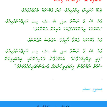
(އަބޫ ހުރައިރާ) ވިދާޅުވިއެވެ. ދެން އެބޭކަލަކު ތެދުވެއްޖެއެވެ.
ފަހެ، ﷲ ގެ ރަސޫލާ صلى الله عليه وسلم ޙަދީޘްކުރެއްވިއެވެ.
“އެބޭކަލަކު ތިމަންކަލޭގެފާނުގެ އަރިހަށް ގެންނާށެވެ.”
ފަހެ، އެބޭކަލަކު ފެނޭތޯ ހޯދިއެވެ. ނަމަވެސް ނުފެނުނެވެ.
ފަހެ، ﷲ ގެ ރަސޫލާ صلى الله عليه وسلم ޙަދީޘްކުރެއްވިއެވެ.
“މިއީ ޖިބްރީލުގެފާނެވެ. އެކަލޭގެފާނު ވަޑައިގެންނެވީ، ތިޔަބައިމީހުން
ސުވާލު ނުކުރުމުން، ތިޔަބައިމީހުންނަށް އުނގަންނަވައިދެއްވުމަށެވެ.”
_______________________
صحيح مسلم