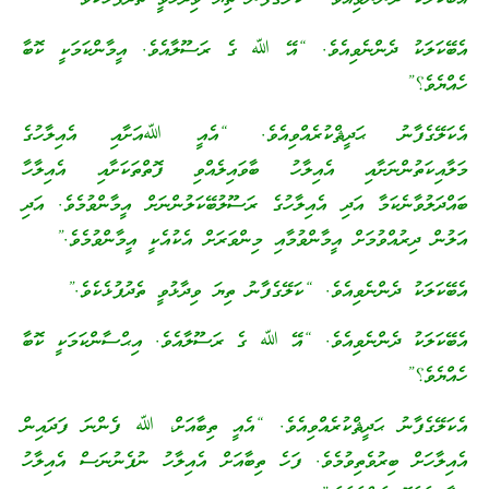
އެބޭކަލަކު ދެންނެވިއެވެ. “އޭ ﷲ ގެ ރަސޫލާއެވެ. އީމާންކަމަކީ ކޮބާ
ހެއްޔެވެ؟”
އެކަލޭގެފާނު ޙަދީޘްކުރެއްވިއެވެ. “އެއީ ﷲއަށާއި އެއިލާހުގެ
މަލާއިކަތުންނަށާއި އެއިލާހު ބާވައިލެއްވި ފޮތްތަކަށާއި އެއިލާހާ
ބައްދަލުވާނެކަމާ އަދި އެއިލާހުގެ ރަސޫލުބޭކަލުންނަށް އީމާންވުމެވެ. އަދި
އަލުން ދިރުއްވުމަށް އީމާންވުމާއި މިންވަރަށް އެކުއެކީ އީމާންވުމެވެ.”
އެބޭކަލަކު ދެންނެވިއެވެ. “ކަލޭގެފާނު ތިޔަ ވިދާޅުވީ ތެދުފުޅެކެވެ.”
އެބޭކަލަކު ދެންނެވިއެވެ. “އޭ ﷲ ގެ ރަސޫލާއެވެ. އިޙްސާންކަމަކީ ކޮބާ
ހެއްޔެވެ؟”
އެކަލޭގެފާނު ޙަދީޘްކުރެއްވިއެވެ. “އެއީ ތިބާއަށް، ﷲ ފެންނަ ފަދައިން
އެއިލާހަށް ބިރުވެތިވުމެވެ. ފަހެ ތިބާއަށް އެއިލާހު ނުފެނުނަސް އެއިލާހު