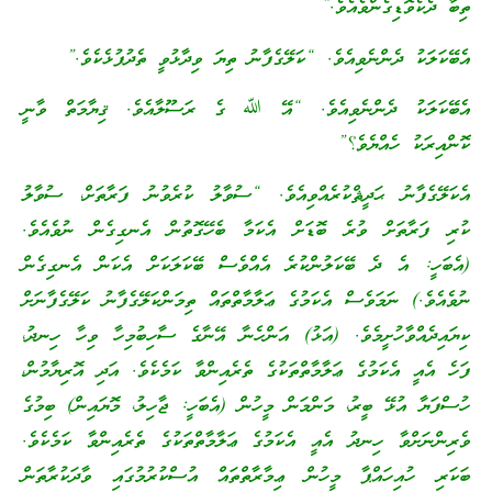
ތިބާ ދެކެވޮޑިގެންވެއެވެ.”
އެބޭކަލަކު ދެންނެވިއެވެ. “ކަލޭގެފާނު ތިޔަ ވިދާޅުވީ ތެދުފުޅެކެވެ.”
އެބޭކަލަކު ދެންނެވިއެވެ. “އޭ ﷲ ގެ ރަސޫލާއެވެ. ޤިޔާމަތް ވާނީ
ކޮންއިރަކު ހެއްޔެވެ؟”
އެކަލޭގެފާނު ޙަދީޘްކުރެއްވިއެވެ. “ސުވާލު ކުރެވުނު ފަރާތަށް، ސުވާލު
ކުރި ފަރާތަށް ވުރެ ބޮޑަށް އެކަމާ ބެހޭގޮތުން އެނގިގެން ނުވެއެވެ.
(އެބަހީ: އެ ދެ ބޭކަލުންކުރެ އެއްވެސް ބޭކަލަކަށް އެކަން އެނގިގެން
ނުވެއެވެ.) ނަމަވެސް އެކަމުގެ ޢަލާމާތްތައް ތިމަންކަލޭގެފާނު ކަލޭގެފާނަށް
ކިޔައިދެއްވާހުށީމެވެ. (އަޅު) އަންހެނާ އޭނާގެ ސާހިބުމިހާ ވިހާ ހިނދު،
ފަހެ އެއީ އެކަމުގެ ޢަލާމާތްތަކުގެ ތެރެއިންވާ ކަމެކެވެ. އަދި އޮރިޔާމުން،
ހުސްފަޔާ އުޅޭ ބީރު، މަންމަން މީހުން (އެބަހީ: ޖާހިލު، މޮޔައިން) ބިމުގެ
ވެރިންނަށްވާ ހިނދު އެއީ އެކަމުގެ ޢަލާމާތްތަކުގެ ތެރެއިންވާ ކަމެކެވެ.
ބަކަރި ހުއިހައްޕާ މީހުން ޢިމާރާތްތައް އުސްކުރުމުގައި ވާދަކުރާތަން