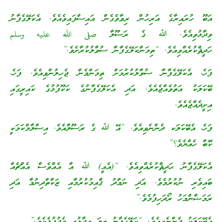
އަބޫ ހުރައިރާގެ އަރިހުން ރިވާވެގެން އައިސްފައިވެއެވެ. އެކަލޭގެފާނު
ވިދާޅުވިއެވެ. ﷲ ގެ ރަސޫލާ صلى الله عليه وسلم
ހަދީޘްކުރެއްވިއެވެ. “ތިމަންކަލޭގެފާނާ ސުވާލުކުރާށެވެ.”
ފަހެ، އެކަލޭގެފާނާ ސުވާލުކުރުމަށް ތިމަންމެން ޖެހިލުންވިއެވެ. ފަހެ،
ބޭކަލަކު އަތުވެއްޖެއެވެ. އަދި އެކަލޭގެފާނުގެ ކަކޫފުޅުގެ ކައިރީގައި
އިށީދެއްޖެއެވެ.
ފަހެ، އެބޭކަލަކ ދެންނެވިއެވެ. “އޭ ﷲ ގެ ރަސޫލާއެވެ. އިސްލާމްކަމަކީ
ކޮބާ ހެއްޔެވެ؟”
އެކަލޭގެފާނު ޙަދީޘްކުރެއްވިއެވެ. “(އެއީ) ﷲ އާ އެއްވެސް އެއްޗެއް
ބައިވެރި ނުކުރުމެވެ. އަދި ނަމާދު ޤާއިމުކުރުމާއި ޒަކާތްދިނުމާ އަދި
ރަމަޟާންމަހު ރޯދަހިފުމެވެ.”
އެބޭކަލަކު ދެންނެވިއެވެ. “ކަލޭގެފާނު ތިޔަ ވިދާޅުވީ ތެދުފުޅެކެވެ.”