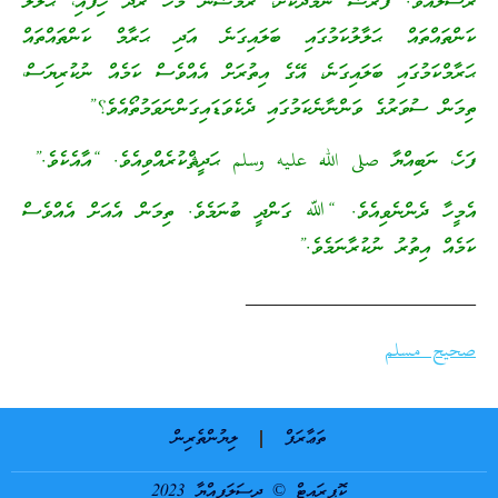
ރަސޫލާއެވެ. ފަރުޟު ނަމާދުކޮށް، ރަމަޟާން މަހު ރޯދަ ހިފައި، ޙަލާލު
ކަންތައްތައް ޙަލާލުކަމުގައި ބަލައިގަނެ އަދި ޙަރާމް ކަންތައްތައް
ޙަރާމްކަމުގައި ބަލައިގަނެ، އޭގެ އިތުރަށް އެއްވެސް ކަމެއް ނުކުރިޔަސް،
ތިމަން ސުވަރުގެ ވަންނާނެކަމުގައި ދެކެވަޑައިގަންނަވަމުތޯއެވެ؟”
ފަހެ، ނަބިއްޔާ صلى الله عليه وسلم ޙަދީޘްކުރެއްވިއެވެ. “އާއެކެވެ.”
އެމީހާ ދެންނެވިއެވެ. “ﷲ ގަންދީ ބުނަމެވެ. ތިމަން އެއަށް އެއްވެސް
ކަމެއް އިތުރު ނުކުރާނަމެވެ.”
_______________________
صحيح مسلم
ތަޢާރަފް
ލިޔުންތެރިން
ކޮޕީރައިޓް © ދިސަލަފިއްޔާ 2023