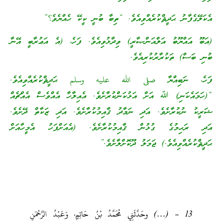
އެކަލޭގެފާނު ޙަދީޘްކުރެއްވިއެވެ. “ތިބާ ބުނީ ކީކޭ ހެއްޔެވެ؟”
(އަބޫ އައްޔޫބު އަލްއަންޞާރީ) ވިދާޅުވިއެވެ. ފަހެ، (އެ އަޢުރާބީ އޭނާ
ބުނި ބަސް) ތަކުރާރުކުރިއެވެ.
ފަހެ، ނަބިއްޔާ صلى الله عليه وسلم ޙަދީޘްކުރެއްވިއެވެ.
“(ހަމައެކަނި) ﷲ އަށް އަޅުކަންކުރާށެވެ. އެއިލާހާ އެއްވެސް އެއްޗެއް
ޝަރީކު ނުކުރާށެވެ. އަދި ނަމާދު ޤާއިމުކުރާށެވެ. އަދި ޒަކާތް ދޭށެވެ.
އަދި ރަޙިމުގެ ގުޅުން ޤާއިމުކުރާށެވެ. (އެއަށްފަހު އެމީހާއަށް
ޙަދީޘްކުރެއްވިއެވެ.) ޖަމަލު ދޫކޮށްލާށެވެ.”
13 – (…) وحَدَّثَنِي مُحَمَّدُ بْنُ حَاتِمٍ، وَعَبْدُ الرَّحْمَنِ