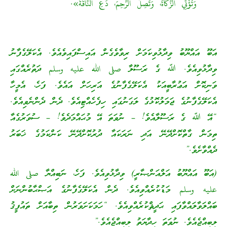
وَتُؤْتِي الزَّكَاةَ، وَتَصِلُ الرَّحِمَ، دَعِ النَّاقَةَ».
އަބޫ އައްޔޫބު ވިދާޅުވިކަމަށް ރިވާވެގެން އައިސްފައިވެއެވެ. އެކަލޭގެފާނު
ވިދާޅުވިއެވެ. ﷲ ގެ ރަސޫލާ صلى الله عليه وسلم ދަތުރެއްގައި
ވަނިކޮށް އަޢުރާބީއަކު އެކަލޭގެފާނުގެ އަރިހަށް އައެވެ. ފަހެ، އެމީހާ
އެކަލޭގެފާނުގެ ޖަމަލުކޮޅުގެ ލަގަނުގައި ހިފެހެއްޓިއެވެ. ދެން ދެންނެވިއެވެ.
“އޭ ﷲ ގެ ރަސޫލާއެވެ! – ނުވަތަ އޭ މުޙައްމަދެވެ! – ސުވަރުގެއާ
ތިމަން ގާތްކޮށްދޭނޭ އަދި ނަރަކައާ ދުރުކޮށްދޭނޭ ކަންކަމުގެ ޚަބަރު
ދެއްވާށެވެ.”
(އަބޫ އައްޔޫބު އަލްއަންޞާރީ) ވިދާޅުވިއެވެ. ފަހެ، ނަބިއްޔާ صلى الله
عليه وسلم މަޑުކުރެއްވިއެވެ. ދެން އެކަލޭގެފާނުގެ އަޞްޙާބުންނަށް
ބައްލަވާލައްވާފައި ޙަދީޘްކުރެއްވިއެވެ. “ހަމަކަށަވަރުން ތިބާއަށް ތައުފީޤު
ލިބިއްޖެއެވެ. ނުވަތަ ހިދާޔަތު ލިބިއްޖެއެވެ.”