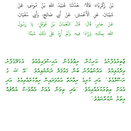
بْنُ زَكَرِيَّاءَ، قَالَا: حَدَّثَنَا عُبَيْدُ اللهِ بْنُ مُوسَى، عَنْ
شَيْبَانَ، عَنِ الْأَعْمَشِ، عَنْ أَبِي صَالِحٍ، وَأَبِي سُفْيَانَ،
عَنْ جَابِرٍ، قَالَ: قَالَ النُّعْمَانُ بْنُ قَوْقَلٍ: يَا رَسُولَ
اللهِ، بِمِثْلِهِ، وَزَادَا فِيهِ، وَلَمْ أَزِدْ عَلَى ذَلِكَ شَيْئًا.
ޖާބިރުގެފާނުގެ އަރިހުން ރިވާވެގެން އައިސްފައިވެއެވެ. އެކަލޭގެފާނު
ވިދާޅުވިއެވެ. އައްނުޢުމާނު ބުން ޤައުޤަލް ދެންނެވިއެވެ. “އޭ ﷲ ގެ
ރަސޫލާއެވެ.” އަދި ކުރީގެ ރިވާޔަތާ އެއްފަދައިން ރިވާކުރެއްވިއެވެ. އަދި
އެއަށް އިތުރުކުރެއްވިއެވެ. “އަދި ތިމަން އެއަށް އެއްވެސް އެއްޗެއް
އިތުރު ނުކުރާނަމެވެ.”