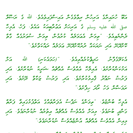
އަބޫ ހުރައިރާގެ އަރިހުން ރިވާވެގެން އައިސްފައިވެއެވެ. ﷲ ގެ ރަސޫލާ
صلى الله عليه وسلم ގެ އަރިހަށް އަޢުރާބީއަކު އައެވެ. ފަހެ، އެމިހާ
ދެންނެވިއެވެ. “ތިމަން އެޢަމަލެއް ކުރުމުން، ތިމަން ސުވަރުގެއާ ގާތް
ކޮށްދޭނޭ އަދި ނަރަކައާ ދުރުކޮށްދޭނޭ ޢަމަލެއް ދައްކަވާށެވެ.”
އެކަލޭގެފާނު ޙަދީޘްކުރެއްވިއެވެ. “(ހަމައެކަނި) ﷲ އަށް
އަޅުކަންކުރާށެވެ. އެއިލާހާ އެއްވެސް އެއްޗެއް ޝަރީކު ނުކުރާށެވެ. އަދި
ފަރުޟު ނަމާދު ޤާއިމުކުރާށެވެ. އަދި ފަރުޟު ޒަކާތް ދޭށެވެ. އަދި
ރަމަޟާން މަހު ރޯދަ ހިފާށެވެ.”
އެމީހާ ބުންޏެވެ. “ތިމަންގެ ނަފްސު އެފަރާތެއްގެ އަތްޕުޅުގައިވާ ފަރާތް
ގަންދީ ބުނަމެވެ. މިއަށް އެއްވެސް އެއްޗެއް އިތުރެއް ނުކުރާނަމެވެ. އަދި
މިއިން އެއްވެސް އެއްޗެއް އުންޏެއްވެސް ނުކުރާނަމެވެ.”