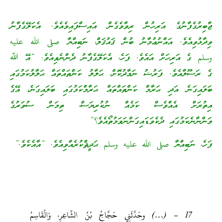
ޖާބިރުގެފާނުގެ އަރިހުން ރިވާވެގެން އައިސްފައިވެއެވެ. އެކަލޭގެފާނު
ވިދާޅުވިއެވެ. އައްނުޢުމާނު ބުން ޤައުޤަލް، ނަބިއްޔާ صلى الله عليه
وسلم ގެ އަރިހަށް އައެވެ. ފަހެ، އެކަލޭގެފާނު ދެންނެވިއެވެ. “އޭ ﷲ
ގެ ރަސޫލާއެވެ. ފަރުޟު ނަމާދުކޮށް، ޙަލާލު ކަންތައްތައް ޙަލާލުކަމުގައި
ބަލައިގަނެ އަދި ޙަރާމް ކަންތައްތައް ޙަރާމްކަމުގައި ބަލައިގަނެ، އޭގެ
އިތުރަށް އެއްވެސް ކަމެއް ނުކުރިޔަސް، ތިމަން ސުވަރުގެ
ވަންނާނެކަމުގައި ދެކެވަޑައިގަންނަވަމުތޯއެވެ؟”
ފަހެ، ނަބިއްޔާ صلى الله عليه وسلم ޙަދީޘްކުރެއްވިއެވެ. “އާއެކެވެ.”
17 – (…) وحَدَّثَنِي حَجَّاجُ بْنُ الشَّاعِرِ، وَالْقَاسِمُ