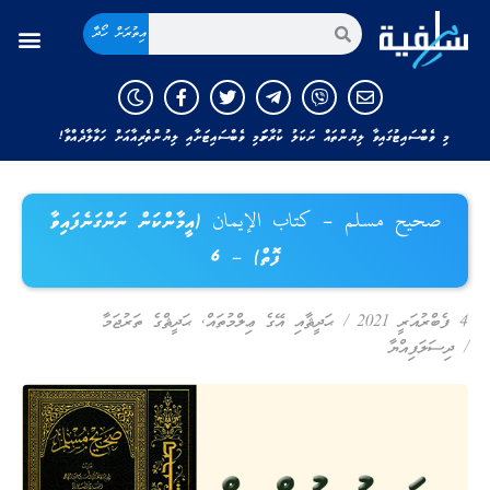
އިތުރަށް ހޯދާ
މި ވެބްސައިޓުގައިވާ ލިޔުންތައް ނަކަލު ކުރާނަމަ މި ވެބްސައިޓަށާއި ލިޔުންތެރިއާއަށް ހަވާލާދެއްވާ!
صحيح مسلم – كتاب الإيمان (އީމާންކަން ނަންގަނެފައިވާ
ފޮތް) – 6
4 ފެބްރުއަރީ 2021
/
ޙަދީޘާއި އޭގެ ޢިލްމުތައް
,
ޙަދީޘްގެ ތަރުޖަމާ
/
ދިސަލަފިއްޔާ