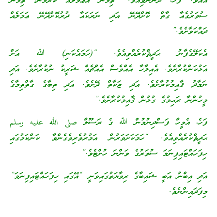
އައެވެ. ފަހެ، ދެންނެވިއެވެ. “ތިމަން އެޢަމަލެއް ކުރުމުން، ތިމަން
ސުވަރުގެއާ ގާތް ކޮށްދޭނޭ އަދި ނަރަކައާ ދުރުކޮށްދޭނޭ ޢަމަލެއް
ދައްކަވާށެވެ.”
އެކަލޭގެފާނު ޙަދީޘްކުރެއްވިއެވެ. “(ހަމައެކަނި) ﷲ އަށް
އަޅުކަންކުރާށެވެ. އެއިލާހާ އެއްވެސް އެއްޗެއް ޝަރީކު ނުކުރާށެވެ. އަދި
ނަމާދު ޤާއިމުކުރާށެވެ. އަދި ޒަކާތް ދޭށެވެ. އަދި ތިބާގެ ގާތްތިމާގެ
މީހުންނާ ރަޙިމުގެ ގުޅުން ޤާއިމުކުރާށެވެ.”
ފަހެ، އެމީހާ ފަސްދިނުމުން ﷲ ގެ ރަސޫލާ صلى الله عليه وسلم
ޙަދީޘްކުރެއްވިއެވެ. “ހަމަކަށަވަރުން އަމުރުވެރިވެގެންވާ ކަންކަމުގައި
ހިފަހައްޓައިފިނަމަ ސުވަރުގެ ވަންނަ ހުށްޓެވެ.”
އަދި އިބްނު އަބީ ޝައިބާގެ ރިވާޔަތުގައިވަނީ “އޭގައި ހިފަހައްޓައިފިނަމަ”
މިފަދައިންނެވެ.