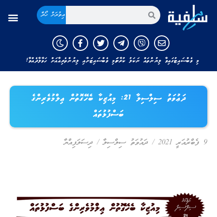
އިތުރަށް ހޯދާ
މި ވެބްސައިޓުގައިވާ ލިޔުންތައް ނަކަލު ކުރާނަމަ މި ވެބްސައިޓަށާއި ލިޔުންތެރިއާއަށް ހަވާލާދެއްވާ!
ދަޢުވަތު ސިލްސިލާ 21: މިއުޒިކާ ބެހޭގޮތުން ޢިލްމުވެރިންގެ
ބަސްފުޅުތައް
9 ފެބްރުއަރީ 2021
/
ދައުވަތު ސިލްސިލާ
/
ދިސަލަފިއްޔާ