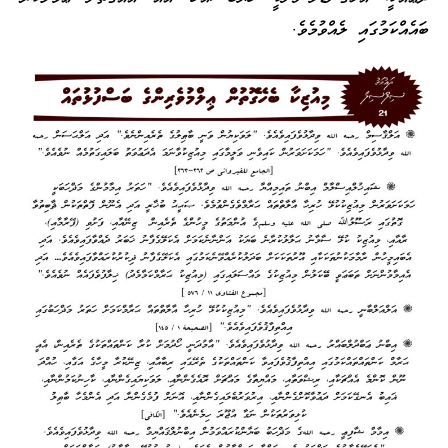
ބައެއްކަމުގައި ލެއްވުމެވެ.