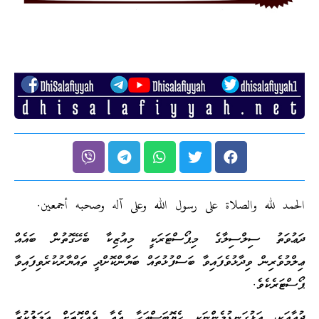
الحمد لله والصلاة على رسول الله وعلى آله وصحبه أجمعين.
ދަޢުވަތު ސިލްސިލާގެ މިޕޯސްޓަރަކީ މިއުޒިކާ ބެހޭގޮތުން ބައެއް
ޢިލްމުވެރިން ވިދާޅުވެފައިވާ ބަސްފުޅުތައް ބަޔާންކޮށްދީ ތައްޔާރުކުރެވިފައިވާ
ޕޯސްޓަރެކެވެ.
ދުޢާއަކީ، އަޅުގަނޑުމެންނަކީ ހެޔޮބަސްއަހާ އެއާ އެއްގޮތަށް ޢަމަލުކުރާ