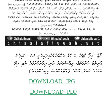
ނޯޓު: މިޕޯސްޓަރު އަޞްލު ތައްޔާރުކުރެވިފައިވާނީ A3 ސައިޒުން
ޕްރިންޓު ކުރުމަށެވެ. މިޕޯސްޓަރަށް އުނި އިތުރުކުރުމެއް ނެތި ހިލޭ
ބެހުމުގެ ހުއްދަ ކޮންމެ ފަރާތަކަށްވެސް ލިބިގެންވެއެވެ.)
DOWNLOAD JPG
DOWNLOAD PDF