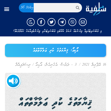
އިތުރަށް ހޯދާ
މި ވެބްސައިޓުގައިވާ ލިޔުންތައް ނަކަލު ކުރާނަމަ މި ވެބްސައިޓަށާއި ލިޔުންތެރިއާއަށް ހަވާލާދެއްވާ!
އޯޑިއޯ: ޤިޔާމަތުގެ ކުދި ޢަލާމާތްތައް
16 އޭޕްރިލް 2021
/
3 - ދަރުސް
,
އެހެނިހެން
,
އޯޑިއޯ
/
ދިސަލަފިއްޔާ