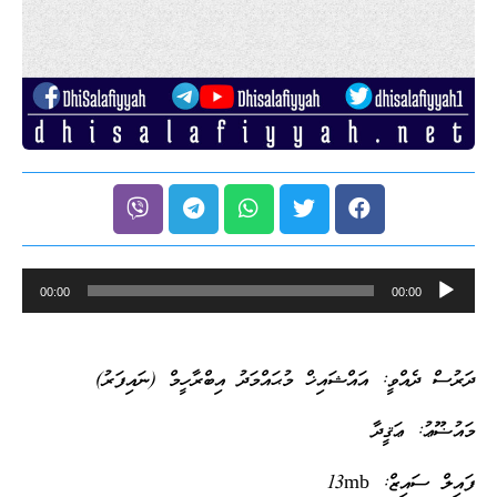
Audio
00:00
00:00
Player
ދަރުސް ދެއްވީ: އައްޝައިޚް މުޙައްމަދު އިބްރާހީމް (ނައިފަރު)
މައުޟޫޢު: ޢަޤީދާ
ފައިލް ސައިޒް: 13mb