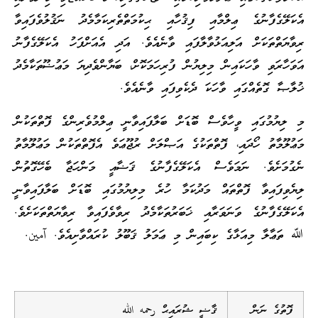
އެކަލޭގެފާނުގެ ޢިލްމާއި ފިޤުހާއި ޙިކުމަތްތެރިކަމާމެދު ނަޤުލުވެފައިވާ
ރިވާޔަތްތަކަށް އަލިއަޅުވާލާފައި ވާނެއެވެ. އަދި އެއަށްފަހު އެކަލޭގެފާނު
އަވަހާރަވި ވާހަކައިން މިލިޔުން ފުރިހަމަކޮށް، ބަޔާންވެދިޔަ މަޢުޟޫތަކާމެދު
ޚުލާޞާ ގޮތެއްގައި ވާހަކަ ދެކެވިފައި ވާނެއެވެ.
މި ލިޔުމުގައި ވީހާވެސް ބޮޑަށް ބަލާފައިވާނީ ޢިލްމުވެރިންގެ ފޮތްތަކުން
މަޢުލޫމާތު ހޯދައި، ފޮތްތަކުގެ އަޞްލަށް ރުޖޫޢަވެ އެފޮތްތަކުން މަޢުލޫމާތު
ނެގުމަށެވެ. ނަމަވެސް އެކަލޭގެފާނުގެ ޤަޟާއީ މަންހަޖާ ބެހޭގޮތުން
ލިޔެވިފައިވާ ފޮތްތައް މަދުކަމާ ހުރެ މިލިޔުމުގައި ބޮޑަށް ބަލާފައިވާނީ
އެކަލޭގެފާނުގެ ވަނަވަރާއި ޚަބަރުތަކާމެދު ރިވާވެފައިވާ ރިވާޔަތްތަކަށެވެ.
ﷲ ތަޢާލާ މިއަޅާގެ ކިބައިން މި ޢަމަލު ޤަބޫލު ކުރައްވާށިއެވެ. آمين.
ފޮތުގެ ނަން
ޤާޟީ ޝުރައިޙް رحمه الله