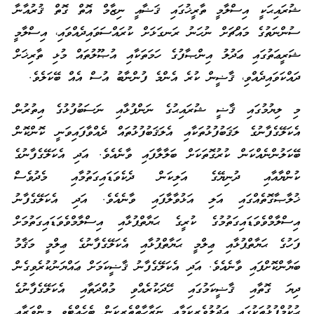
ޝުރައިޙަކީ އިސްލާމީ ތާރީޚުގައި ޤަޟާއީ ނިޒާމް އޮތް ގޮތް ޤުރުއާނާ
ސުންނަތުގެ މައްޗަށް ނުހަނު ރަނގަޅަށް ކުރައްސަވައިދެއްވައި، އިސްލާމީ
ޝަރީޢަތުގައި ޢަދުލު އިންޞާފުގެ ހަމަތަކާއި އުޞޫލުތައް މުޅި ތާރިޚަށް
ދައްކަވައިދެއްވި، ޤާޟީން ކުރެ އެންމެ ފުންނާބު އުސް އެއް ބޭކަލެވެ.
މި ލިޔުމުގައި ޤާޟީ ޝުރައިޙުގެ ނަންފުޅާއި ނަސަބުފުޅުގެ އިތުރުން
އެކަލޭގެފާނުގެ ލަޤަބުފުޅުތަކާއި އެލަޤަބުފުޅުތައް ދެއްވާފައިވަނީ ކޮންކޮން
ބޭކަލުންނެއްކަން ކުރުގޮތަކަށް ބަލާލާފައި ވާނެއެވެ. އަދި އެކަލޭގެފާނުގެ
ކުންޔާއާއި ދުނިޔޭގެ އަލިކަން ދެކެވަޑައިގަތުމާއި މެދުވެސް
ޚުލާޞާގޮތެއްގައި އަލި އަޅުވާލާފައި ވާނެއެވެ. އަދި އެކަލޭގެފާނު
އިސްލާމްވެވަޑައިގަތުމުގެ ކުރީގެ ޙަޔާތްޕުޅާއި އިސްލާމްވެވަޑައިގަތުމަށް
ފަހުގެ ޙަޔާތްޕުޅާއި ޢިލްމީ ޙަޔާތްޕުޅާއި އެކަލޭގެފާނުގެ ޢިލްމީ މަޤާމު
ބަޔާންކޮށްފައި ވާނެއެވެ. އަދި އެކަލޭގެފާނު ޤާޟީކަމަށް ޢައްޔަނުކުރެވިގެން
ދިޔަ ގޮތާއި ޤާޟީކަމުގައި ހޭދަކުރެއްވި މުއްދަތާއި އެކަލޭގެފާނުގެ
ޙުކުމްފުޅުތަކުގައި ޢަދުލުވެރިކަމާއި ނަޒާހާތްތެރިކަން ބެހެއްޓެވި މިންވަރާއި