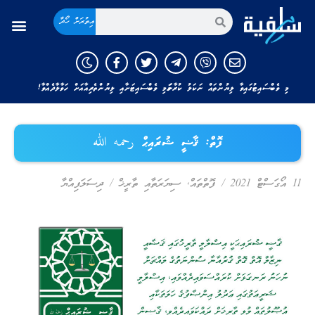
އިތުރަށް ހޯދާ
މި ވެބްސައިޓުގައިވާ ލިޔުންތައް ނަކަލު ކުރާނަމަ މި ވެބްސައިޓަށާއި ލިޔުންތެރިއާއަށް ހަވާލާދެއްވާ!
ފޮތް: ޤާޟީ ޝުރައިޙް رحمه الله
11 އޯގަސްޓް 2021
/
ފޮތްތައް
,
ސިޔަރަތާއި ތާރީޚް
/
ދިސަލަފިއްޔާ