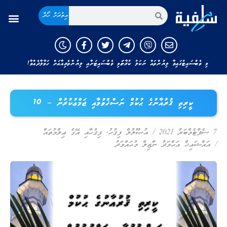
އިތުރަށް ހޯދާ
މި ވެބްސައިޓުގައިވާ ލިޔުންތައް ނަކަލު ކުރާނަމަ މި ވެބްސައިޓަށާއި ލިޔުންތެރިއާއަށް ހަވާލާދެއްވާ!
ކީރިތި ޤުރުއާނުގެ ޙުކުމް ނަސްޚުވުމާއި ޖަމްޢުކުރުން – 10
7 ސެޕްޓެމްބަރު 2021
/
އުޞޫލުލް ފިޤުހު
,
ފިޤުހާއި އޭގެ ޢިލްމުތައް
/
އައްޝައިޚް އަޙްމަދު ނާޒިލް މުޙައްމަދު