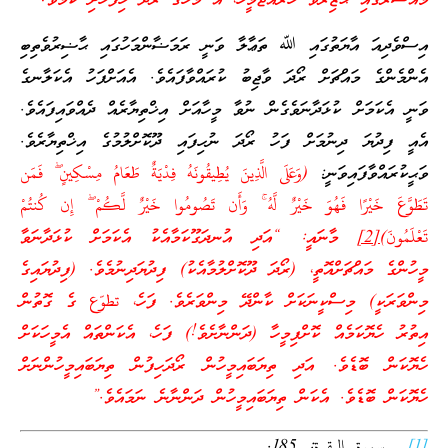
މައްސަރުގައި ޙާޒިރުވެ ހުރެއްޖެމީހާ، އެ މަހުގެ ރޯދަ ހިފާހުށި ކަމެވެ!”
އިސްވެދިއަ އާޔަތުގައި ﷲ ތަޢާލާ ވަނީ ރަމަޟާންމަހުގައި ޙާޟިރުވެތިބި
އެންމެންގެ މައްޗަށް ރޯދަ ވާޖިބު ކުރައްވާފައެވެ. އެއަށްފަހު އެކަލާނގެ
ވަނީ އެކަމަށް ކުޅަދާނަވެގެން ނުވާ މީހާއަށް އިޚްތިޔާރެއް ދެއްވައިފައެވެ.
އެއީ ފިދުޔަ ދިނުމަށް ފަހު ރޯދަ ނުހިފައި ދޫކޮށްލުމުގެ އިޚްތިޔާރެވެ.
ވަޙީކުރައްވާފައިވަނީ:
(وَعَلَى الَّذِينَ يُطِيقُونَهُ فِدْيَةٌ طَعَامُ مِسْكِينٍ ۖ فَمَن
تَطَوَّعَ خَيْرًا فَهُوَ خَيْرٌ لَّهُ ۚ وَأَن تَصُومُوا خَيْرٌ لَّكُمْ ۖ إِن كُنتُمْ
تَعْلَمُونَ)
[2]
މާނައީ: “އަދި އުނދަގޫކަމާއެކު އެކަމަށް ކުޅަދާނަވާ
މީހުންގެ މައްޗަށްއޮތީ، (ރޯދަ ދޫކޮށްލުމާއެކު) ފިދުޔަދިނުމެވެ. (ފިދުޔައިގެ
މިންވަރަކީ) މިސްކީނަކަށް ކާންދޭ މިންވަރެވެ. ފަހެ، تطوّع ގެ ގޮތުން
އިތުރު ހެޔޮކަމެއް ކޮށްފިމީހާ (ދަންނާށެވެ!) ފަހެ، އެކަންތައް އެމީހަކަށް
ހެޔޮކަން ބޮޑެވެ. އަދި ތިޔަބައިމީހުން ރޯދަހިފުން ތިޔަބައިމީހުންނަށް
ހެޔޮކަން ބޮޑެވެ. އެކަން ތިޔަބައިމީހުން ދަންނާނެ ނަމައެވެ.”
[1]
سورة البقرة: 185.