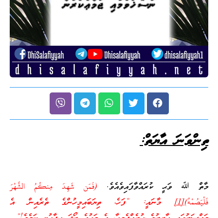
ތިންވަނަ އާޔަތް:
މާތް ﷲ ވަޙީ ކުރައްވާފައިވެއެވެ.
(فَمَن شَهِدَ مِنكُمُ الشَّهْرَ
فَلْيَصُمْهُ)
[1]
މާނައީ: “ފަހެ، ތިޔަބައިމީހުންގެ ތެރެއިން އެ