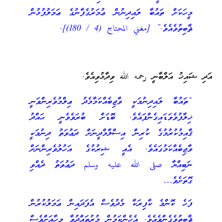
މީހަކަށް ތައުބާ ލައިދިނުން ޢުމަރުގެފާނުގެ ޢަމަލުފުޅުން
ޘާބިތުވެއެވެ.” [مغني المحتاج (4 / 180)].
އަދި ޝައިޚު އަލްބާނީ رحمه الله ވިދާޅުވިއެވެ.
“ތައުބާ ލައިދިނުމަކީ ވާޖިބެއްކަމާމެދު ޢިލްމުވެރިންވަނީ
ޚިލާފުވެވަޑައިގެންފައެވެ. ބޮޑަށް ބުރަވެވެނީ ޙައްދު
ޤާއިމުކުރުމުގެ ކުރިން އިސްލާމްދީނަށް ދަޢުވަތު ދިނުމަކީ
ވާޖިބެއްކަމުގައެވެ. އެއީ ޝިރުކުގެ އަހުލުވެރިންނަށް
ނަބިއްޔާ صلى الله عليه وسلم ދަޢުވަތު ދެއްވި
ގޮތަށެވެ…
ފަހެ ކޮންމެ ކާފިރަކާ މެދުވެސް އެފަދައިން ޢަމަލުކުރުން
ޘާބިތުވެގެންވެއެވެ. އެހެންކަމުން މުރުތައްދުވާ މީހާއަށްވެސް