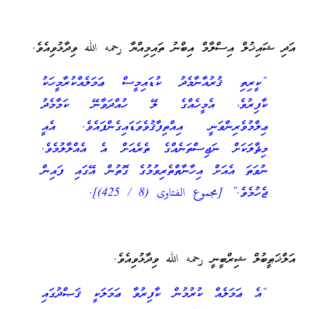
އަދި ޝައިޚުލް އިސްލާމް އިބްނު ތައިމިއްޔާ رحمه الله ވިދާޅުވިއެވެ.
“ކީރިތި ޤުރުއާނާމެދު ކުޑައިމީސް ޢަމަލެއްކުރާމީހަކު
ކާފިރުވެ، އެމީހެއްގެ ލޭ ހުއްދަވާނޭ ކަމާމެދު
ޢިލްމުވެރިންވަނީ އިއްތިފާޤުވެވަޑައިގެންފައެވެ. އެއީ
މިޘާލަކަށް ނަޖިސްތަނެއްގެ ތެރެއަށް އެ އެއްލާލުމެވެ.
ނުވަތަ އެއަށް އިހާނާތްތެރިވުމުގެ ގޮތުން އޭގައި ފައިން
ޖެހުމެވެ.” [مجموع الفتاوى (8 / 425)].
އަލްޚަޠީބުލް ޝިރްބީނީ رحمه الله ވިދާޅުވިއެވެ.
“އެ ޢަމަލެއް ކުރުމުން ކާފިރުވާ ޢަމަލަކީ ޤަޞްދުގައި