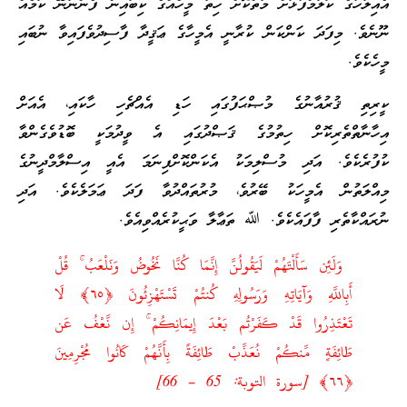
އެއިލާހުގެ ކަލާމްފުޅަށް މާތްކޮށް ހިތާ މީހެއްގެ ކިބައިން ފެންނާނޭ ކަމެއް
ނޫނެވެ. މިފަދަ ކަންކަން ކުރާނީ އެމީހާގެ ޢަޤީދާ ފާސިދުވެފައިވާ ނުބައި
މީހެކެވެ.
ކީރިތި ޤުރުއާނުގެ މުޞްޙަފުގައި ހަޑި އެއްޗެހި ހާކައި، އެއަށް
އިހާނާތްތެރިކޮށް ހިތުމުގެ ޤަޞްދުގައި އެ ވީދުމަކީ ބޮޑުވެގެންވާ
ކުފުރެކެވެ. އަދި މުސްލިމަކު އެކަންކޮށްފިނަމަ އެއީ އިސްލާމްދީނުގެ
މިއްލަތުން އެމީހަކު ބޭރުވެ، މުރުތައްދުވާ ފަދަ ޢަމަލެކެވެ. އަދި
ނުރައްކާތެރި ފާފައެކެވެ. ﷲ ތަޢާލާ ވަޙީކުރެއްވިއެވެ.
وَلَئِن سَأَلْتَهُمْ لَيَقُولُنَّ إِنَّمَا كُنَّا نَخُوضُ وَنَلْعَبُ ۚ قُلْ
أَبِاللَّهِ وَآيَاتِهِ وَرَسُولِهِ كُنتُمْ تَسْتَهْزِئُونَ ‎﴿٦٥﴾‏ لَا
تَعْتَذِرُوا قَدْ كَفَرْتُم بَعْدَ إِيمَانِكُمْ ۚ إِن نَّعْفُ عَن
طَائِفَةٍ مِّنكُمْ نُعَذِّبْ طَائِفَةً بِأَنَّهُمْ كَانُوا مُجْرِمِينَ