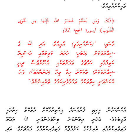
ވަޙީކުރެއްވިއެވެ.
﴿ذَٰلِكَ وَمَن يُعَظِّمْ شَعَائِرَ اللَّهِ فَإِنَّهَا مِن تَقْوَى
الْقُلُوبِ﴾‏ [سورة الحج: 32]
މާނައީ: “(ކަންހުރިމަގީ) އެއީއެވެ. އަދި ﷲ ގެ
ޝިޢާރުތަކަށް (އެބަހީ: ހަދުޔު ކަތިލުމާއި އުޟްޙިޔާ
ކަތިލުމާއި ޙައްޖުގެ ޢަމަލުތަކާއި އެނޫންވެސް ދީނީ
ޝިޢާރުތަކަށް) މާތްކޮށް ހިތާ މީހާ (ދަންނާށެވެ!) ފަހެ،
އެކަންވަނީ ހިތްތަކުގެ ތަޤުވާވެރިކަމުގެ ތެރެއިންނެވެ.”
އެހެންކަމުން ކީރިތި ޤުރުއާނަށް އިޙްތިރާމުކޮށް މާތްކޮތް ހިތުމަކީ
ވާޖިބެކެވެ. އެހެނީ އީމާންކަން ބިނާވެގެންވަނީ ﷲ ތަޢާލާ
މަތިވެރިކުރުމާއި އެއިލާހުގެ ކަލާމްފުޅު މަތިވެރިކުރުމުގެ މައްޗަށެވެ. އަދި