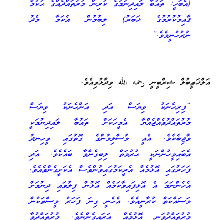
(އެބަހީ: ތައުބާ ލައިދިނުމުގެ ކުރިން މުރުތައްދެއްގެ ޙުކުމް
ޤާއިމުކުރުމުގެ ޚަބަރު) ލިބުމުން އެކަމާ މެދު
ނުރުހުނީމެވެ.”
އަލްޚަޠީބުލް ޝިރްބީނީ رحمه الله ވިދާޅުވިއެވެ.
“ފިރިހެނަކު ވިޔަސް އަދި އަންހެނަކު ވިޔަސް
މުރުތައްދުވެއްޖެއްޔާ އެމީހަކަށް ތައުބާ ލައިދިނުމަކީ
ވާޖިބެކެވެ. އެއީ މުސްލިމުންގެ ގޮތުގައި ވީހިނދު
އެބައިމީހުންނަކީ ޙުރުމަތް ލިބިގެންވާ ބައެކެވެ. އަދި
ފަހަރުގައި އޮޅުމެއް އެރީކަމުގައިވުންވެސް އެކަށީގެންވެއެވެ.
އެހެންނަމަ އެ އޮޅިފައިވާކަމެއް އޮޅުން ފިލުވައި ދިނުމަށް
މަސައްކަތް ކުރާނީއެވެ. އެހެނީ ގިނަ ފަހަރު މީސްތަކުން
މުރުތައްދުވަނީ އޮޅުމެއް އަރައިގެންނެވެ. މުރުތައްދުވާ