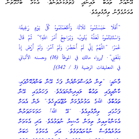
އޭނާއަށް ތައުބާ ލައިނުދީ ޤަތުލުކުރެވުނެވެ. އެކަމާ ބެހޭގޮތުން
ޢުމަރުގެފާނު ވިދާޅުވިއެވެ.
“أَفَلَا حَبَسْتُمُوهُ ثَلَاثًا، وَأَطْعَمْتُمُوهُ كُلَّ يَوْمٍ رَغِيفًا،
وَاسْتَتَبْتُمُوهُ لَعَلَّهُ يَتُوبُ، وَيُرَاجِعُ أَمْرَ اللَّهِ؟” ثُمَّ قَالَ
عُمَرُ: “اللَّهُمَّ إِنِّي لَمْ أَحْضُرْ، وَلَمْ آمُرْ، وَلَمْ أَرْضَ إِذْ
بَلَغَنِي”. [رواه مالك في الموطأ (16) وحسنه الألباني
في التعليقات الرضية (3 / 342)]
މާނައީ: “ތިން ދުވަސްވަންދެން ފަހެ އޭނާ ބަންދުކޮށްފައި،
ކާންދީފައި ތައުބާ ލައިދިންނަމައެވެ. ފަހަރުގައި އޭނާ
ތައުބާވެ، ﷲގެ އަމުރުފުޅަށް ރުޖޫޢަވީހެވެ.” ދެން އެއަށް
ފަހުގައި ވިދާޅުވިއެވެ. “އޭ ﷲ! ހަމަކަށަވަރުން
އެކަންކުރިއިރު ތިމަން ޙާޟިރު ނުވަމުއެވެ. އަދި އެކަމަށް
އަމުރެއްވެސް ނުކުރައްވަމެވެ. އަދި އެކަމުގެ ޚަބަރު