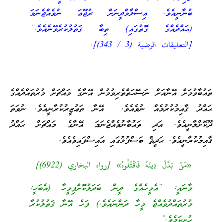
ބުނާނީއެވެ. އިސްލާމްދީނަށް ރުޖޫޢަ ނުވެއްޖެނަމަ
(ޙައްދެއްގެ ގޮތުގައި) ތިބާ ޤަތުލުކުރެވޭނެއެވެ.”
[التعليقات الرضية (3 / 343)].
ތައުބާވުމަށް އޭނާއަށް ނަސޭޙަތްތެރިވުމުން އޭނާގެ މައްޗަށް މުރުތައްދެއްގެ
ޙައްދު ޤާއިމުކުރުމެއް ނުވެއެވެ. އޭނާ ތަޢުޒީރުކުރާނީއެވެ. ނުވަތަ
ދޫކޮށްލާނީއެވެ. އަދި ތައުބާނުވެއްޖެނަމަ އޭނާގެ މައްޗަށް ޙައްދު
ޤާއިމުކުރާނީއެވެ. ޙަދީޘް ބަސްފުޅުގައި އައިސްފައިވެއެވެ.
«مَنْ بَدَّلَ دِينَهُ فَاقْتُلُوهُ» [رواه البخاري (6922)]
މާނައީ: “އެމީހެއްގެ ދީން ބަދަލުކޮށްފިމީހާ (އެބަހީ:
މުރުތައްދުވެއްޖެ މީހާ ދަންނައެވެ.) ފަހެ އޭނާ ޤަތުލުކުރާ
ހުށިކަމެވެ.”