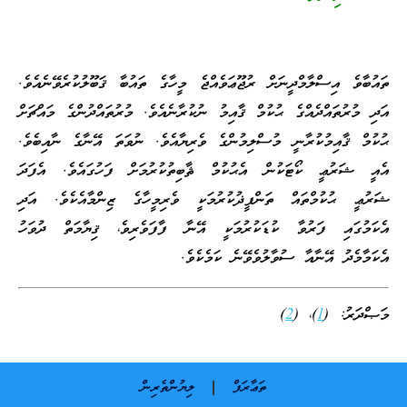
ތައުބާވެ އިސްލާމްދީނަށް ރުޖޫޢަވެއްޖެ މީހާގެ ތައުބާ ޤަބޫލުކުރެވޭނެއެވެ.
އަދި މުރުތައްދެއްގެ ޙުކުމް ޤާއިމު ނުކުރާނެއެވެ. މުރުތައްދުންގެ މައްޗަށް
ޙުކުމް ޤާއިމުކުރާނީ މުސްލިމުންގެ ވެރިޔާއެވެ. ނުވަތަ އޭނާގެ ނާއިބެވެ.
އެއީ ޝަރުޢީ ކޯޓަކުން އެޙުކުމް ޘާބިތުކުރުމަށް ފަހުގައެވެ. އެފަދަ
ޝަރުޢީ ޙުކުމްތައް ތަންފީޛުކުރުމަކީ ވެރިމީހާގެ ޒިންމާއެކެވެ. އަދި
އެކަމުގައި ފަރުވާ ކުޑަކުރުމަކީ އޭނާ ފާފަވެރިވެ، ޤިޔާމަތް ދުވަހު
އެކަމާމެދު އޭނާއާ ސުވާލުވެވޭނެ ކަމެކެވެ.
މަޞްދަރު: (
1
)، (
2
)
ތަޢާރަފް
ލިޔުންތެރިން