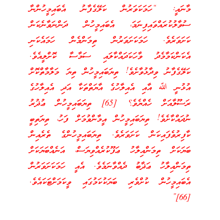
މާނައީ: “ހަމަކަވަރުން ކަލޭގެފާނު އެބައިމީހުންނާ
ސުވާލުކުރައްވައިފިނަމަ، އެބައިމީހުން ދަންނަވާނެކަން
ކަށަވަރެވެ. ހަމަކަށަވަރުން ތިމަންމެން ހަމައެކަނި
އެކަންކަމާމެދު ވާހަކަދައްކާލައި ސަމާސާ ކޮށްލީއެވެ.
ކަލޭގެފާނު ވިދާޅުވާށެވެ! ތިޔަބައިމީހުން ތިޔަ މަލާމާތްކޮށް
އުޅުނީ ﷲ އާއި އެއިލާހުގެ އާޔަތްތަކާ އަދި އެއިލާހުގެ
ރަސޫލާއަށް ހެއްޔެވެ؟ [65] ތިޔަބައިމީހުން ޢުޛުރު
ނުދައްކާށެވެ! ތިޔަބައިމީހުން އީމާންވުމަށް ފަހު، ތިޔަތިބީ
ކާފިރުވެފައިކަން ކަށަވަރެވެ. ތިޔަބައިމީހުންގެ ތެރެއިން
ބަޔަކަށް ތިމަންއިލާހު ޢަފޫކުރެއްވިޔަސް، އަނެއްބަޔަކަށް
ތިމަންއިލާހު ޢަޛާބު ދެއްވާނަމެވެ. އެއީ ހަމަކަށަވަރުން
އެބައިމީހުން ކުށްވެރި ބަޔަކުކަމުގައި ވީކަމަށްޓަކައެވެ.
[66]”