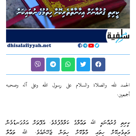
الحمد لله، والصلاة والسلام على رسول الله وعلى آله وصحبه
أجمعين.
ކީރިތި ޤުރުއާނަކީ ﷲ ތަޢާލާގެ ކަލާމްފުޅެވެ. އެފޮތަށް އަޅުގަނޑުމެން
މަތިވެރިކޮށް ހިތައި މާތްކޮށް ހިތަން ޖެހޭނެއެވެ. ﷲ ތަޢާލާ