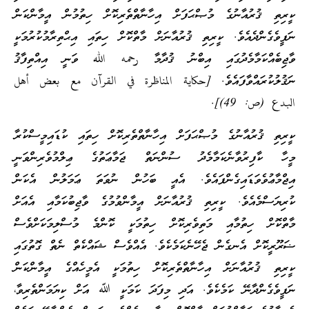
ކީރިތި ޤުރުއާނުގެ މުޞްޙަފަށް އިހާނާތްތެރިކޮށް ހިތުމުން އީމާންކަން
ނަފީވެގެންދެއެވެ. ކީރިތި ޤުރުއާނަށް މާތްކޮށް ހިތައި އިޙްތިރާމުކުރުމަކީ
ވާޖިބެއްކަމާމެދުގައި އިބްނު ޤުދާމާ رحمه الله ވަނީ އިއްތިފާޤު
ނަޤުލުކުރައްވާފައެވެ. [حكاية المناظرة في القرآن مع بعض أهل
البدع (ص: 49)].
ކީރިތި ޤުރުއާނުގެ މުޞްޙަފަށް އިހާނާތްތެރިކޮށް ހިތައި ކުޑައިމީސްކުރާ
މީހާ ކާފިރުވާނެކަމާމެދު ސުންނަތް ޖަމާޢަތުގެ ޢިލްމުވެރިންވަނީ
އިޖްމާޢުވެވަޑައިގެންފައެވެ. އެއީ ބަހުން ނުވަތަ ޢަމަލުން އެކަން
ކުރިޔަސްމެއެވެ. ކީރިތި ޤުރުއާނަށް އީމާންވުމުގެ ވާޖިބުކަމާއި އެއަށް
މާތްކޮށް ހިތުމާއި މަތިވެރިކޮށް ހިތުމަކީ ކޮންމެ މުސްލިމަކަށްވެސް
ޟަރޫރީކޮށް އެނގެން ޖެހޭނެކަމެކެވެ. އެއްވެސް ޝައްކެތް ނެތް ގޮތުގައި
ކީރިތި ޤުރުއާނަށް އިހާނާތްތެރިކޮށް ހިތުމަކީ އެމީހެއްގެ އީމާންކަން
ނަފީވެގެންދާނޭ ކަމެކެވެ. އަދި މިފަދަ ކަމަކީ ﷲ އަށް ކިޔަމަންތެރިވާ،