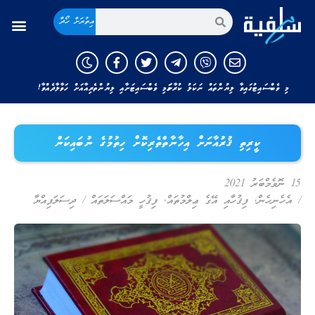
އިތުރަށް ހޯދާ
މި ވެބްސައިޓުގައިވާ ލިޔުންތައް ނަކަލު ކުރާނަމަ މި ވެބްސައިޓަށާއި ލިޔުންތެރިއާއަށް ހަވާލާދެއްވާ!
ކީރިތި ޤުރުއާނަށް އިހާނާތްތެރިކޮށް ހިތުމުގެ ނުބައިކަން
15 ނޮވެމްބަރު 2021
/
އެހެނިހެން
,
ފިޤުހާއި އޭގެ ޢިލްމުތައް
,
ފިޤުހީ މައްސަލަތައް
/
ދިސަލަފިއްޔާ