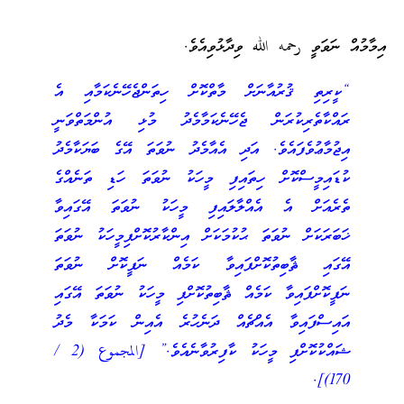
އިމާމުއް ނަވަވީ رحمه الله ވިދާޅުވިއެވެ.
“ކީރިތި ޤުރުއާނަށް މާތްކޮށް ހިތަންޖެހޭނެކަމާއި އެ
ރައްކާތެރިކުރަން ޖެހޭނެކަމާމެދު މުޅި އުންމަތްވަނީ
އިޖުމާޢުވެފައެވެ. އަދި އެއާމެދު ނުވަތަ އޭގެ ބަޔަކާމެދު
ކުޑައިމީސްކޮށް ހިތައިފި މީހަކު ނުވަތަ ހަޑި ތަނެއްގެ
ތެރެއަށް އެ އެއްލާލައިފި މީހަކު ނުވަތަ އޭގައިވާ
ޚަބަރަކަށް ނުވަތަ ޙުކުމަކަށް އިންކާރުކޮށްފިމީހަކު ނުވަތަ
އޭގައި ޘާބިތުކޮށްފައިވާ ކަމެއް ނަފީކޮށް ނުވަތަ
ނަފީކޮށްފައިވާ ކަމެއް ޘާބިތުކޮށްފި މީހަކު ނުވަތަ އޭގައި
އައިސްފައިވާ އެއްޗެއް ދަނެހުރެ އެއިން ކަމަކާ މެދު
ޝައްކުކޮށްފި މީހަކު ކާފިރުވާނެއެވެ.” [المجموع (2 /
170)].