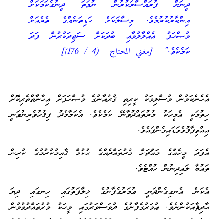
ދީނަށް ފުރައްސާރަކުރުން ނުވަތަ ދީނުގެކަމަކަށް
އިންކާރުކުރުމެވެ. މިސާލަކަށް ހަޑިތަނެއްގެ ތެރެއަށް
މުޞްޙަފު އެއްލާލުމާއި ބުދަކަށް ސަޖިދަކުރުން ފަދަ
ކަމެކެވެ.” [مغني المحتاج (4 / 176)]
އެހެންކަމުން މުސްލިމަކު ކީރިތި ޤުރުއާނުގެ މުޞްހަފަށް އިހާނާތްތެރިކޮށް
ހިތުމަކީ އެމީހަކު މުރުތައްދުވާނޭ ކަމެކެވެ. އެކަމާމެދު ފިޤުހުވެރިންވަނީ
އިއްތިފާޤުވެވަޑައިގެންފައެވެ.
އެފަދަ މީހެއްގެ މައްޗަށް މުރުތައްދެއްގެ ޙުކުމް ޤާއިމުކުރުމުގެ ކުރިން
ތައުބާ ލައިދިނުން ހުއްޓެވެ.
އެކަން އެނގިގެންދަނީ ޢުމަރުގެފާނުގެ ޚިލާފަތުގައި ހިނގައި ދިޔަ
ޙާދިޘާއަކުންނެވެ. ޢުމަރުގެފާނުގެ ދުވަސްވަރުގައި މީހަކު މުރުތައްދުވުމުން