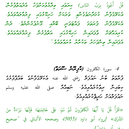
قُلْ أَعُوذُ بِرَبِّ النَّاسِ) ކިޔަވައި ވިދާޅުވުމަށްފަހު އެދެއަތްޕުޅުން،
އެކަލޭގެފާނު ކުޅަދާނަވެގެންވި ވަރަކަށް ހަށިކޮޅުގައި ފިރުމާލައްވައެވެ.
އެކަލޭގެފާނު ފުރަތަމަ ފައްޓަވަނީ ބޮލާއި މޫނުފުޅުންނެވެ. ދެން
ކުރިމައްޗަށް ވާފަދައިން ހަށިކޮޅުގައި އަތްޕުޅުން ފިރުމާލައްވައެވެ.
އެފަދައިން ތިންފަހަރު ތަކުރާރު ކުރައްވައެވެ.”
سورة الكافرون (ކާފިރޫން ސޫރަތް)
ފުރްވަތު ބުނު ނައުފަލް رضي الله عنه އެކަލޭގެފާނުގެ ބައްޕާފުޅުގެ
ކިބައިން ރިވާކުރެއްވިއެވެ. ނަބިއްޔާ صلى الله عليه وسلم
ނައުފަލްއަށް ޙަދީޘްކުރެއްވިއެވެ.
«اقْرَأْ قُلْ يَا أَيُّهَا الْكَافِرُونَ ثُمَّ نَمْ، عَلَى خَاتِمَتِهَا، فَإِنَّهَا بَرَاءَةٌ مِنَ
الشِّرْكِ» [رواه أبو داود (5055)، وصححه الألباني في “صحيح
سنن أبي داود”]