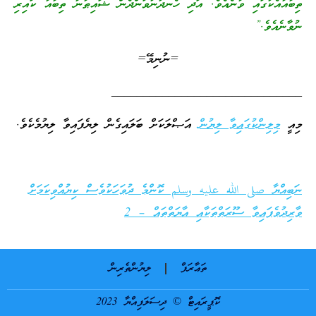
ތިބާއާއެކުގައި ވާނެއެވެ. އަދި ހެނދުނުވަންދެން ޝައިޠާނާ ތިބާއާ ކައިރި
ނުވާނެއެވެ.”
=ނުނިމޭ=
______________________________
މިއީ
މިލިންކުގައިވާ ލިޔުން
އަޞްލަކަށް ބަލައިގެން ލިޔެފައިވާ ލިޔުމެކެވެ.
ނަބިއްޔާ صلى الله عليه وسلم ކޮންމެ ދުވަހަކުވެސް ކިޔުއްވިކަމަށް
ވާރިދުވެފައިވާ ސޫރަތްތަކާއި އާޔަތްތައް – 2
ތަޢާރަފް
ލިޔުންތެރިން
ކޮޕީރައިޓް © ދިސަލަފިއްޔާ 2023