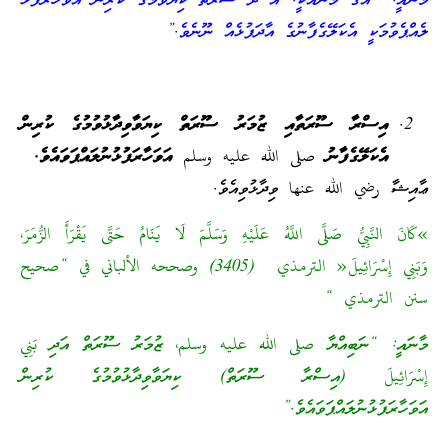
މާނައީ: “އޭގެ މާނައަކީ: އެ ދެ ސޫރަތް ކިޔެވުމުގެ ކުރިން އަވަހާރަފުޅު
ލެއްޕެވުމަކީ އެކަލޭގެފާނުގެ އާދަފުޅެއް ނޫނެވެ.”
އިސްރާ ސޫރަތާއި ޒުމަރު ސޫރަތް ކިޔަވާވިދާޅުވުމުގެ ކުރިން
އެކަލޭގެފާނު صلى الله عليه وسلم އަވަހާރަފުޅުނުލައްޕަވައެވެ.
ޢާއިޝާ رضي الله عنها ވިދާޅުވިއެވެ.
»كَانَ النَّبِيُّ صَلَّى اللَّهُ عَلَيْهِ وَسَلَّمَ لَا يَنَامُ حَتَّى يَقْرَأَ الزُّمَرَ،
وَبَنِي إِسْرَائِيلَ« الترمذي (3405) وصححه الألباني في “صحيح
سنن الترمذي “
މާނައީ: “ނަބިއްޔާ صلى الله عليه وسلم، ޒުމަރު ސޫރަތް އަދި بَنِي
إِسْرَائِيلَ (އިސްރާ ސޫރަތް) ކިޔަވާވިދާޅުވުމުގެ ކުރިން
އަވަހާރަފުޅުނުލައްޕަވައެވެ.”