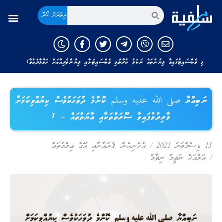
އިތުރަށް ހޯދާ
މި ވެބްސައިޓުގައިވާ ލިޔުންތައް ނަކަލު ކުރާނަމަ މި ވެބްސައިޓަށާއި ލިޔުންތެރިއާއަށް ހަވާލާދެއްވާ!
ނަބިއްޔާ صلى الله عليه وسلم ކޮންމެ ދުވަހަކުވެސް ކިޔުއްވިކަމަށް
ވާރިދުވެފައިވާ ސޫރަތްތަކާއި އާޔަތްތައް – 1
13 ޑިސެމްބަރު 2021
/
އެހެނިހެން
,
ޤުރުއާނާއި އޭގެ ޢިލްމުތައް
/
އަލްއަޚް ނަޡީމް ނިޡާމް