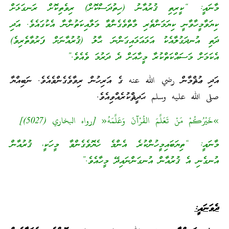
މާނައީ: “ކީރިތި ޤުރުއާނު (ހިތުދަސްކޮށް) ރިވެތިކޮށް ރަނގަޅަށް
ކިޔަވާމީހާވާނީ ކިޔަމަންތެރި މާތްވެގެންވާ މަލާއިކަތުންނާ އެކުގައެވެ. އަދި
ދަތި އުނދަގުލާއެކު އަޅައަޅައިގަންނަ ޙާލު (ޤުރުއާނަށް ފަރުވާތެރިވެ)
އެކަމަށް މަސައްކަތްކުރާ މީހާއަށް ދެ ދަރުމަ ވެއެވެ.”
އަދި ޢުޘްމާން رضي الله عنه ގެ އަރިހުން ރިވާވެގެންވެއެވެ. ނަބިއްޔާ
صلى الله عليه وسلم ޙަދީޘްކުރެއްވިއެވެ.
»خَيْرُكُمْ مَنْ تَعَلَّمَ القُرْآنَ وَعَلَّمَهُ« [رواه البخاري (5027)]
މާނައީ: “ތިޔަބައިމީހުންކުރެ އެންމެ ހެޔޮވެގެންވާ މީހަކީ، ޤުރުއާން
އުނގެނި އެ ޤުރުއާން އުނގަންނައިދޭ މީހާއެވެ.”
ދެވަނައީ: