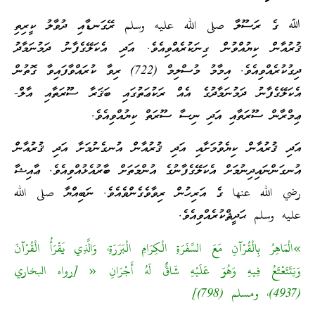
ﷲ ގެ ރަސޫލާ صلى الله عليه وسلم ރޭގަނޑާއި ދުވާލު ކީރިތި
ޤުރުއާން ކިޔުއްވުން ގިނަކުރެއްވިއެވެ. އަދި އެކަލޭގެފާނު ދަމުނަމާދު
ދިގުކުރެއްވިއެވެ. އިމާމު މުސްލިމް (722) ރިވާ ކުރައްވާފައިވާ ގޮތުން
އެކަލޭގެފާނު ދަމުނަމާދުގެ އެއް ރަކުޢަތުގައި ބަޤަރާ ސޫރަތާއި އާލް-
ޢިމްރާން ސޫރަތާއި އަދި ނިސާ ސޫރަތް ކިޔުއްވިއެވެ.
އަދި ޤުރުއާން ކިޔެވުމަށާއި އަދި ޤުރުއާން އުނގެނުމަށާ އަދި ޤުރުއާން
އުނގަންނައިދިނުމަށް އެކަލޭގެފާނުގެ އުންމަތަށް ބާރުއެޅުއްވިއެވެ. ޢާއިޝާ
رضي الله عنها ގެ އަރިހުން ރިވާވެގެންވެއެވެ. ނަބިއްޔާ صلى الله
عليه وسلم ޙަދީޘްކުރެއްވިއެވެ.
»الْمَاهِرُ بِالْقُرْآنِ مَعَ السَّفَرَةِ الْكِرَامِ الْبَرَرَةِ، وَالَّذِي يَقْرَأُ الْقُرْآنَ
وَيَتَتَعْتَعُ فِيهِ وَهُوَ عَلَيْهِ شَاقٌّ لَهُ أَجْرَانِ « [رواه البخاري
(4937)، ومسلم (798)]