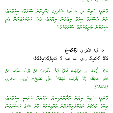
މާނައީ: “ތިބާ، قل يا أيها الكافرون (ކާފިރޫން ސޫރަތް) ކިޔަވާށެވެ.
ދެން އެސޫރަތް ކިޔަވާ ނިމުމުން ނިދާށެވެ. ފަހެ، ހަމަކަށަވަރުން އެއީ
ޝިރުކުން ބަރީއަކުރުވާ ސޫރަތެކެވެ.”
آية الكرسي (ކުރުސި)
އަބޫ ހުރައިރާ رضي الله عنه ގެ ޙަދީޘެއްގައިވެއެވެ.
»إِذَا أَوَيْتَ إِلَى فِرَاشِكَ فَاقْرَأْ آيَةَ الكُرْسِيِّ، لَنْ يَزَالَ عَلَيْكَ مِنَ
اللَّهِ حَافِظٌ، وَلاَ يَقْرَبُكَ شَيْطَانٌ حَتَّى تُصْبِحَ« [رواه البخاري
(3275)]
މާނައީ: “ތިބާ ނިދަން އޮށޯންނަހިނދު، އާޔަތުލް ކުރުސީ ކިޔަވާށެވެ.
ތިބާގެ މައްޗަށް ރައްކާތެރިކޮށްދޭނެ މަލާއިކަތަކު މާތް ﷲގެ ޙަޟްރަތުން،