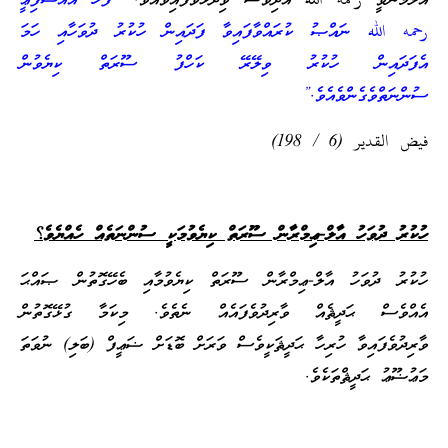
އަލްމުނާވީ رحمه الله އަދިވެސް ވިދާޅުވެފައިވެއެވެ.
“ފަހެ އައްޝާފިޢީ
رحمه الله ނައްޞު ކުރައްވާފައިވާ ފަދައިން ހުކުރު ދުވަހާއި ހަމަ
އެފަދައިން ހުކުރު ވިލޭރޭ ކަހްފު ސޫރަތް ކިޔެވުން
ސުންނަތްވެގެންވެއެވެ.”
فيض القدير (6 / 198)
ހުކުރު ދުވަހު އާލް-ޢިމްރާން ސޫރަތް ކިޔެވުމަކީ ސުންނަތެއް
ހެއްޔެވެ
؟
ހުކުރު ދުވަހު އާލް-ޢިމްރާން ސޫރަތް ކިޔެވުމާއި ބެހޭގޮތުން ޞައްޙަ
އެއްވެސް ޙަދީޘެއް ވާރިދުވެފައެއް ނެތެވެ. މިކަމާ ގުޅޭގޮތުން
ވާރިދުވެފައިވާ ހުރިހާ ޙަދީޘަކީވެސް ވަރަށް ބޮޑަށް ޟަޢީފް (ބަލި) ނުވަތަ
މަޢުޟޫޢު ޙަދީޘްތަކެވެ.