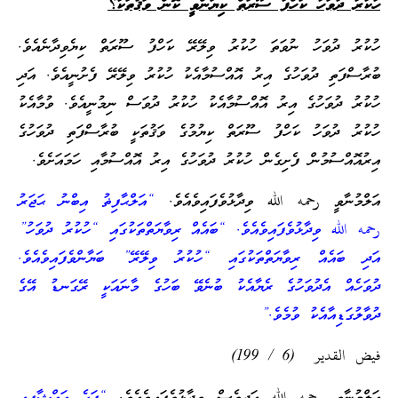
ހުކުރު ދުވަހު ކަހްފު ސޫރަތް ކިޔަންވީ ކޮން ވަޤުތަކު؟
ހުކުރު ދުވަހު ނުވަތަ ހުކުރު ވިލޭރޭ ކަހްފު ސޫރަތް ކިޔެވިދާނެއެވެ.
ބުރާސްފަތި ދުވަހުގެ އިރު އޮއްސުމާއެކު ހުކުރު ވިލޭރޭ ފެށުނީއެވެ. އަދި
ހުކުރު ދުވަހުގެ އިރު އޮއްސުމާއެކު ހުކުރު ދުވަސް ނިމުނީއެވެ. ވުމާއެކު
ހުކުރު ދުވަހު ކަހްފު ސޫރަތް ކިޔުމުގެ ވަޤުތަކީ ބުރާސްފަތި ދުވަހުގެ
އިރުއޮއްސުމުން ފެށިގެން ހުކުރު ދުވަހުގެ އިރު އޮއްސުމާއި ހަމައަށެވެ.
އަލްމުނާވީ رحمه الله ވިދާޅުވެފައިވެއެވެ.
“އަލްޙާފިޡު އިބްނު ޙަޖަރު
رحمه الله ވިދާޅުވެފައިވެއެވެ. “ބައެއް ރިވާޔަތްތަކުގައި “ހުކުރު ދުވަހު”
އަދި ބައެއް ރިވާޔަތްތަކުގައި “ހުކުރު ވިލޭރޭ” ބަޔާންވެފައިވެއެވެ.
ދުވަހެއް އެދުވަހުގެ ރެޔާއެކު ބުނެވޭ ބަހުގެ މާނައަކީ ރޭގަނޑު އޭގެ
ދުވާލުގަޑިއާއެކު ވުމެވެ.”
فيض القدير (6 / 199)