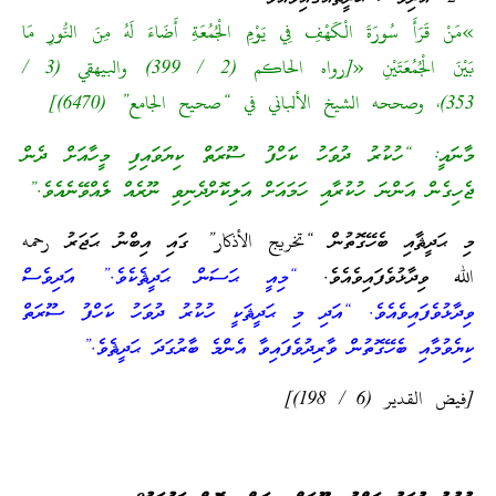
»مَنْ قَرَأَ سُورَةَ الْكَهْفِ فِي يَوْمِ الْجُمُعَةِ أَضَاءَ لَهُ مِنَ النُّورِ مَا
بَيْنَ الْجُمُعَتَيْنِ «[رواه الحاكم (2 / 399) والبيهقي (3 /
353)، وصححه الشيخ الألباني في “صحيح الجامع” (6470)]
މާނައީ: “ހުކުރު ދުވަހު ކަހްފު ސޫރަތް ކިޔަވައިފި މީހާއަށް ދެން
ޖެހިގެން އަންނަ ހުކުރާއި ހަމައަށް އަލިކޮށްދެނިވި ނޫރެއް ލެއްވޭނެއެވެ.”
މި ޙަދީޘާއި ބެހޭގޮތުން “تخريج الأذكار” ގައި އިބްނު ޙަޖަރު رحمه
الله ވިދާޅުވެފައިވެއެވެ.
“މިއީ ޙަސަން ޙަދީޘެކެވެ.” އަދިވެސް
ވިދާޅުވެފައިވެއެވެ. “އަދި މި ޙަދީޘަކީ ހުކުރު ދުވަހު ކަހްފު ސޫރަތް
ކިޔެވުމާއި ބެހޭގޮތުން ވާރިދުވެފައިވާ އެންމެ ބާރުގަދަ ޙަދީޘެވެ.”
[فيض القدير (6 / 198)]