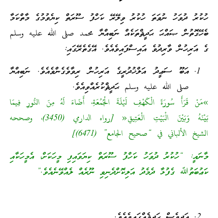
ހުކުރު ދުވަހު ނުވަތަ ހުކުރު ވިލޭރޭ ކަހްފު ސޫރަތް ކިޔެވުމުގެ މާތްކަމާ
ބެހޭގޮތުން ޞައްޙަ ޙަދީޘްތަކެއް ނަބިއްޔާ محمد صلى الله عليه وسلم
ގެ އަރިހުން ވާރިދުވެ އައިސްފައިވެއެވެ. އޭގެތެރޭގައި:
އަބޫ ސަޢީދު އަލްޚުދުރީގެ އަރިހުން ރިވާވެގެންވެއެވެ. ނަބިއްޔާ
صلى الله عليه وسلم ޙަދީޘްކުރެއްވިއެވެ.
»مَنْ قَرَأَ سُورَةَ الْكَهْفِ لَيْلَةَ الْجُمُعَةِ، أَضَاءَ لَهُ مِنَ النُّورِ فِيمَا
بَيْنَهُ وَبَيْنَ الْبَيْتِ الْعَتِيقِ« [رواه الدارمي (3450)، وصححه
الشيخ الألباني في “صحيح الجامع” (6471)]
މާނައީ: “ހުކުރު ދުވަހު ކަހްފު ސޫރަތް ކިޔަވައިފި މީހަކަށް، އެމީހަކާއި
ކަޢުބަތުﷲ ގެފުޅާ ދެމެދު އަލިކޮށްދެނިވި ނޫރެއް ލެއްވޭނެއެވެ.”
އަދިވެސް ޙަދީޘެއްގައިވެއެވެ.