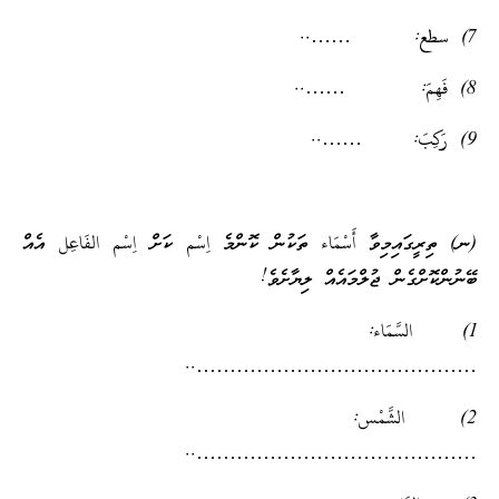
7) سطع: ……..
8) فَهِمَ: ……..
9) رَكِبَ: ……..
(ނ) ތިރީގައިމިވާ أَسْمَاء ތަކުން ކޮންމެ اِسْم ކަށް اِسْم الفَاعِل އެއް
ބޭނުންކޮށްގެން ޖުލްމައެއް ލިޔާށެވެ!
1) السَّمَاء:
……………………………………..
2) الشَّمْس:
……………………………………..