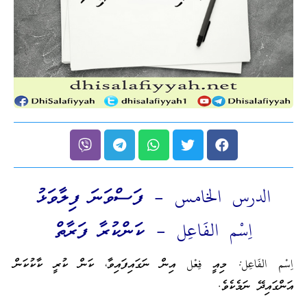
الدرس الخامس – ފަސްވަނަ ފިލާވަޅު
اِسْم الفَاعِل – ކަންކުރާ ފަރާތް
اِسْم الفَاعِل: މިއީ فِعْل އިން ނަގައިފައިވާ، ކަން ކުރީ ކާކުކަން
އަންގައިދޭ ނަމެކެވެ.