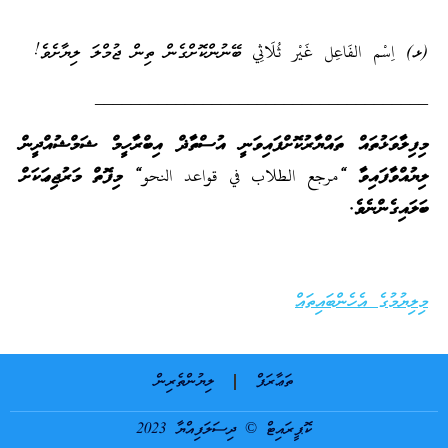
(ޅ) اِسْم الفَاعِل غَيْر ثُلَاثِي ބޭނުންކޮށްގެން ތިން ޖުމްލަ ލިޔާށެވެ!
_____________________________________
މިފިލާވަޅުތައް ތައްޔާރުކޮށްފައިވަނީ އުސްތާޛް އިބްރާހީމް ޝަމްޝުއްދީން
ލިޔުއްވާފައިވާ
“مرجع الطلاب في قواعد النحو“
މިފޮތް މަރުޖިޢަކަށް
ބަލައިގެންނެވެ.
މިލިޔުމުގެ އެހެންބައިތައް
ތަޢާރަފް
ލިޔުންތެރިން
ކޮޕީރައިޓް © ދިސަލަފިއްޔާ 2023