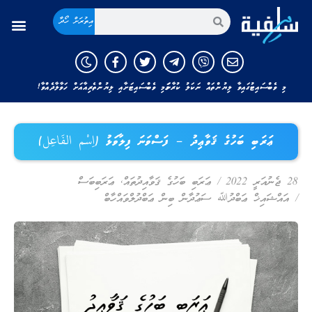
އިތުރަށް ހޯދާ
މި ވެބްސައިޓުގައިވާ ލިޔުންތައް ނަކަލު ކުރާނަމަ މި ވެބްސައިޓަށާއި ލިޔުންތެރިއާއަށް ހަވާލާދެއްވާ!
ޢަރަބި ބަހުގެ ޤަވާޢިދު – ފަސްވަނަ ފިލާވަޅު (اِسْم الفَاعِل)
28 ޖެނުއަރީ 2022
/
ޢަރަބި ބަހުގެ ޤަވާއިދުތައް
,
ޢަރަބިބަސް
/
އައްޝައިޚް ޢަބްދުﷲ ސަޢުދާން ބިން ޢަބްދުލްވައްހާބް