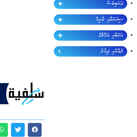
ޢަރަބިބަސް
ސިޔަރަތާއި ތާރީޚް
އަދަބާއި އަޚްލާޤު
ދުޢާއާއި ޛިކުރު