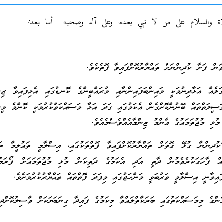
اة والسلام على من لا نبي بعده، وعلى آله وصحبه أما بعد:
ަން ފަށާ ކުދިންނަށް ތައްޔާރުކޮށްފައިވާ ފޮތެކެވެ.
ަލެއް އަޅާދިނުމަކީ މައިންބަފައިންނާއި މުރައްބީންގެ ކޮނޑުގައި އެޅިފައިވާ ޒިން
ވަސީލަތްތައް ބޭނުންކޮށްގެން އެކަމުގައި ގަދަ އަޅާ މަސައްކަތްކުރުމަކީ ކޮންމެ މީހ
މުޅި މުޖުތަމަޢުގެ ޢާންމު ޒިންމާއެއްވެސްމެއެވެ.
ަކުދިންނާ ގުޅޭ ގޮތަށް ތައްޔާރުކޮށްފައިވާ ފޮތްތަކުގައި، އިސްލާމީ ތަޢުލީމާ ތަރ
އް ފާހަގަކުރެވެމުން ދާތީ އަދި އެކަމުގެ ދަތިކަން މުޅި މުޖުތަމަޢަށް ފޯރަމު
އިވާނީ އިސްލާމީ ތަރުބަވީ މަންހަޖުގައި މިފަދަ ފޮތްތައް ތައްޔާރުކުރުމަށެވެ.
ގެ މިމަސައްކަތުގައި ބަރަކާތްލައްވާ މިކަމުގެ ފައިދާ ގިނަބަޔަކަށް ވާސިލުކޮށްދިނ