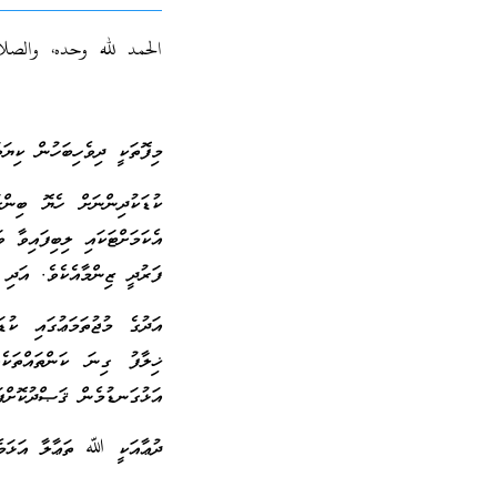
الحمد لله وحده، والصل
މިފޮތަކީ ދިވެހިބަހުން ކިޔަވ
ކުޑަކުދިންނަށް ހެޔޮ ބިންގ
އެކަމަށްޓަކައި ލިބިފައިވާ 
ފަރުދީ ޒިންމާއެކެވެ. އަދި 
އަދުގެ މުޖުތަމަޢުގައި ކުޑ
ޚިލާފު ގިނަ ކަންތައްތަކެ
އަޅުގަނޑުމެން ޤަޞްދުކޮށްފަ
ދުޢާއަކީ ﷲ ތަޢާލާ އަޅަމެން