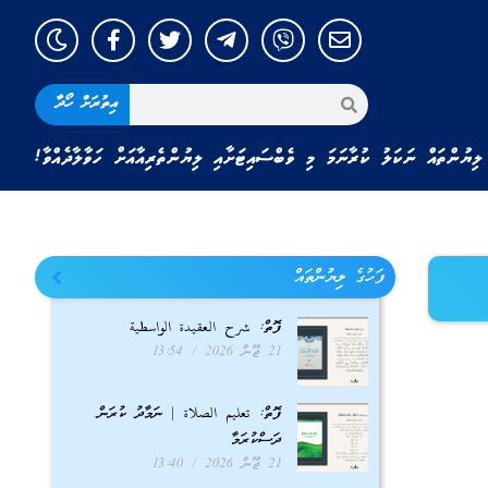
އިތުރަށް ހޯދާ
ލިޔުންތައް ނަކަލު ކުރާނަމަ މި ވެބްސައިޓަށާއި ލިޔުންތެރިއާއަށް ހަވާލާދެއްވާ!
ފަހުގެ ލިޔުންތައް
ފޮތް: شرح العقيدة الواسطية
21 ޖޫން 2026
13:54
ފޮތް: تعليم الصلاة | ނަމާދު ކުރަން
ދަސްކުރަމާ
21 ޖޫން 2026
13:40