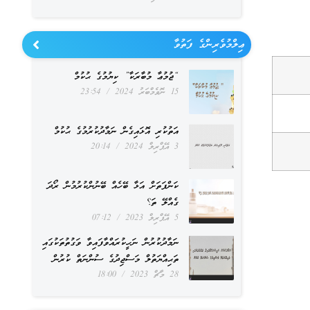
ޢިލްމުވެރިންގެ ފަތުވާ
“ޖުމުޢާ މުބާރަކާ” ކިޔުމުގެ ޙުކުމް
15 ނޮވެމްބަރު 2024
23:54
އަތުކުރި އޮޅައިގެން ނަމާދުކުރުމުގެ ޙުކުމް
3 އޭޕްރިލް 2024
20:14
ކަންފަތަށް އަޅާ ބޭހެއް ބޭނުންކުރުމުން ރޯދަ
ގެއްލޭ ތަ؟
5 އޭޕްރިލް 2023
07:12
ނަމާދުކުރުން ނަހީކުރައްވާފައިވާ ވަގުތުތަކުގައި
ތަޙިއްޔަތުލް މަސްޖިދުގެ ސުންނަތް ކުރުން
28 މާޗް 2023
18:00