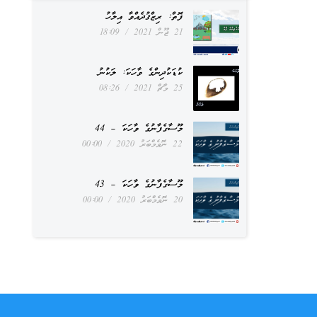
ފޮތް: ރިޒްޤުދެއްވާ އިލާހު
21 ޖޫން 2021
18:09
ކުޑަކުދިންގެ ވާހަކަ: ލަކުނު
25 މާޗް 2021
08:26
މޫސާގެފާނުގެ ވާހަކަ – 44
22 ނޮވެމްބަރު 2020
00:00
މޫސާގެފާނުގެ ވާހަކަ – 43
20 ނޮވެމްބަރު 2020
00:00