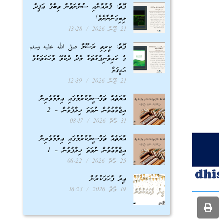
ފޮތް: ޤުރުއާނާއި ސުންނަތުން ތިބާގެ ޢަޤީދާ
ލިބިގަންނާށެވެ!
21 ޖޫން 2026
13:28
ފޮތް: ކީރިތި ރަސޫލާ صلى الله عليه وسلم
ގެ ކައިވެނިފުޅުތަކާ މެދު ދެކެވޭ ވާހަކަތަކުގެ
ޙަޤީޤަތް
21 ޖޫން 2026
12:39
އާޔަތެއް ތަފްސީރުކުރުމުގައި ޢިލްމުވެރިން
އިޖްމާޢުވުން ނުވަތަ ޚިލާފުވުން – 2
31 މާޗް 2026
08:17
އާޔަތެއް ތަފްސީރުކުރުމުގައި ޢިލްމުވެރިން
އިޖްމާޢުވުން ނުވަތަ ޚިލާފުވުން – 1
25 މާޗް 2026
08:22
ޢީދު ފާހަގަކުރުން
19 މާޗް 2026
16:23