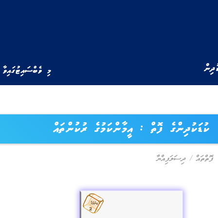
ުދިން
މި ވެބްސައިޓުގައިވާ 
ކުޑަކުދިންގެ ފޮތް : އީމާންކަމުގެ ރުކުންތައް
ފޮތްތައް
/
ދިސަލަފިއްޔާ