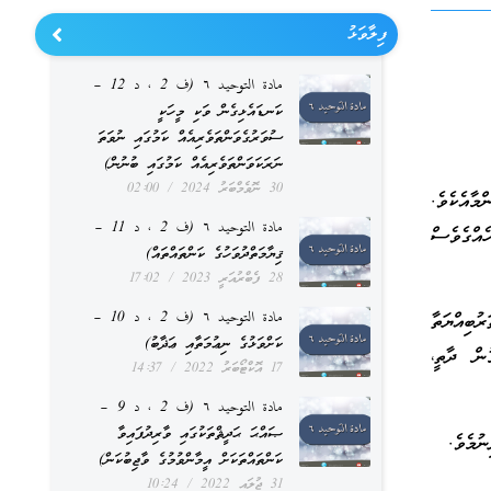
ފިލާވަޅު
مادة التوحيد ٦ (ف 2 ، د 12 –
ކަނޑައެޅިގެން ވަކި މީހަކީ
ސުވަރުގެވަންތަވެރިއެއް ކަމުގައި ނުވަތަ
ނަރަކަވަންތަވެރިއެއް ކަމުގައި ބުނުން)
30 ނޮވެމްބަރު 2024
02:00
މާއެކެވެ.
مادة التوحيد ٦ (ف 2 ، د 11 –
ެއްގެވެސް
ޤިޔާމަތްދުވަހުގެ ކަންތައްތައް)
28 ފެބްރުއަރީ 2023
17:02
مادة التوحيد ٦ (ف 2 ، د 10 –
ުބިއްޔަތާ
ކަށްވަޅުގެ ނިޢުމަތާއި ޢަޛާބު)
ން ދާތީ،
17 އޮކްޓޯބަރު 2022
14:37
مادة التوحيد ٦ (ف 2 ، د 9 –
ޞައްޙަ ޙަދީޘްތަކުގައި ވާރިދުފައިވާ
ުމެވެ.
ކަންތައްތަކަށް އީމާންވުމުގެ ވާޖިބުކަން)
31 ޖުލައި 2022
10:24