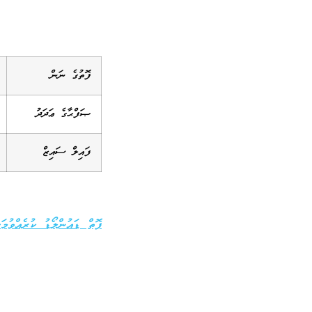
ފޮތުގެ ނަން
ޞަފްޙާގެ ޢަދަދު
ފައިލް ސައިޒް
ފޮތް ޑައުންލޯޑު ކުރެއްވުމަށ