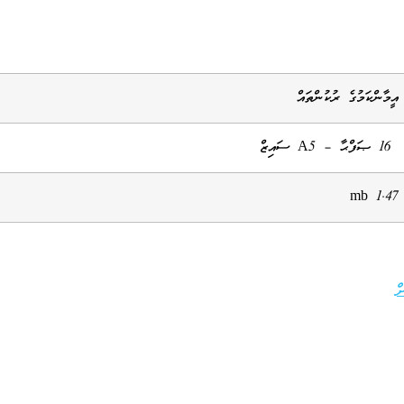
އީމާންކަމުގެ ރުކުންތައް
16 ޞަފްޙާ – A5 ސައިޒް
1.47 mb
ް