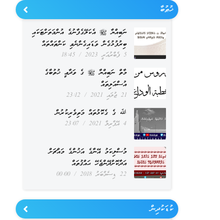
ޚުޠުބާ
ނަބިއްޔާ ﷺ އެކަލޭގެފާނުގެ އުންމަތަށްޓަކައި
ބިރުފުޅުގެން ވަޑައިގެންނެވި ކަންތައްތައް
5 ފެބްރުއަރީ 2023
18:45
މާތް ނަބިއްޔާ ﷺ ގެ ވަދާޢީ ޚުތުބާގެ
އުސްއަލިތައް
21 ޖުލައި 2021
23:12
ﷲ ގެ ގެކޮޅުތައް މަތިވެރިކުރުން
4 އޭޕްރިލް 2021
23:07
މުސްލިކަމު އޭނާގެ އަޚުންގެ މައްޗަށް
އަދާކޮށްދޭންޖެހޭ ޙައްޤުތައް
22 ޑިސެމްބަރު 2018
00:00
ކުޑަކުދިން