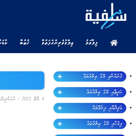
ފިލާވަޅު
ޢިލްމުވެރިންގެ ފަތުވާ
ޚުޠުބާ
ކުޑަކ
ޤުރުއާނާއި އޭގެ ޢިލްމުތައް
ޙަދީޘާއި އޭގެ ޢިލްމުތައް
8 މާޗް 2022
/
ކުޑަކުދިން
,
ޢަޤީދާއާއި ފިރުޤާތައް
ފިޤުހާއި އޭގެ ޢިލްމުތައް