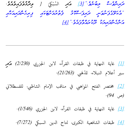
ދަރިންވެސް ލިބުނެވެ.”
[3
]
އަދި السُبْكِيّ { ވިދާޅުވެފައިވެއެވެ.
“އެކަލޭގެފަނުވަނީ ދަރިފަސްކޮޅު ފެތުރުމަށްޓަކައި ފިރިހެންދަރިއަކާއި
އަންހެންދަރިޔަކު ދޫކުރައްވާފައެވެ.”
[4]
[1]
غاية النهاية في طبقات القرآء، لابن الجزري (2/230) އަދި
سير أعلام النبلاء، للذَهَبي (21/263).
[2]
مختصر الفتح المواهبي في مناقب الإمام الشاطبي، للقسطلاني
(ص 94).
[3]
غاية النهاية في طبقات القرآء، لابن الجزري (1/546).
[4]
طبقات الشافعية الكبرى، لتاج الدين السبكي (7/272).