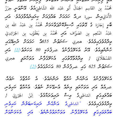
އެއީ ފިރިހެން ކުއްޖަކާއި އަންހެން ކުއްޖެކެވެ. ފިރިހެން ކުއްޖާގެ ނަމަކީ
مُحَمَّدُ بِن القَاسِم الجَمَالُ أَبُو عَبْد الله الشَّاطِبِيّއެވެ. އޭނާވަނީ حِرْزُ
الأَمَانِيއިން، سورة صއާ ހަމައަށް ބައްޕައަށް ކިޔައިދެއްވާފައެވެ. އަދި
ބާކީ إِجَازة ގެ ގޮތުގައި ހާސިލުކޮށްފަވާކަމަށް مُحَمَّدُ بِن عَبْدُ الله بِن
عَبْدُ المُنْعِم بِن الصَوَّاف އަދި مُحَمَّدُ بِن يَعْقُوْب بِن الجَرَائِدِيّ
ވިދާޅުވެފައިވެއެވެ. هجري ސަނަތުން 655އާ ހަމައަށް ދުނިޔޭގައި
ހުންނެވިއެވެ. އޭރު އެކަލޭގެފާނުގެ عمرފުޅަކީ 80 އަހަރެވެ.
[1]
އަދި
القَسْطَلَانِيّ { ވިދާޅުވާގޮތުގައި އެކަލޭގެފާނު އަވަހާރަވީ هجري
ސަނަތުން 625 ގައި عمرފުޅުން 80 އަހަރުގައެވެ.
[2]
އެކަލޭގެފާނުގެ އަންހެން ކުއްޖާ ދަންނައެވެ. އެ ކުއްޖާގެ ނަމެއް،
عمرއެއް އަދި އަވަހާރަވި އިރެއް އެނގޭކަށް ނެތެވެ. އެކުއްޖާ ކައިވެނި
ބައްލައިގަތީ الشاطبيގެ އިސް ދަރިވަރަކާއެވެ. اِبْنُ الجَزَرِيّ {
ވިދާޅުވެފައިވެއެވެ.
“الشاطبيގެ އަންހެން ދަރިކަނބަލުން ކައިވެނި
ބައްލަވައިގަތީ އެކަލޭގެފާނު އަވަހާރަވުމުންނެވެ. އަދި އެކަމަނާއަށް