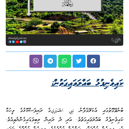
ކައިވެނިފުޅު ބައްލަވައިގަތުން:
ބުނެވޭގޮތުގައި އެކަލޭގެފާނު بَبِي الحُمَيْرِيގެ ދަރިފަސްކޮޅުގެ މީހަކާ
ކައިވެނިފުޅު ބައްލަވައިގަތެވެ. އަދި ދެ ދަރިން ލިބިވަޑައިގެންނެވިއެވެ.