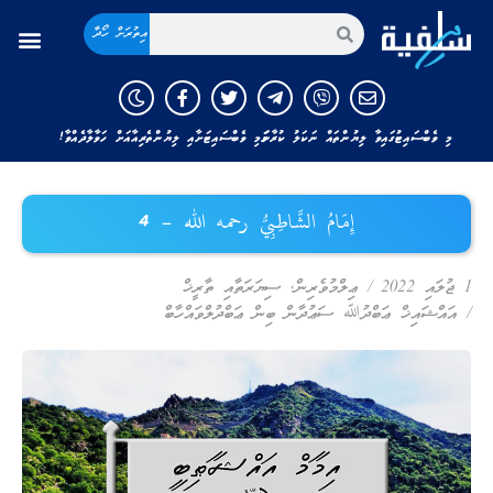
އިތުރަށް ހޯދާ
މި ވެބްސައިޓުގައިވާ ލިޔުންތައް ނަކަލު ކުރާނަމަ މި ވެބްސައިޓަށާއި ލިޔުންތެރިއާއަށް ހަވާލާދެއްވާ!
إِمَامُ الشَّاطِبِيُّ رحمه الله – 4
1 ޖުލައި 2022
/
ޢިލްމުވެރިން
,
ސިޔަރަތާއި ތާރީޚް
/
އައްޝައިޚް ޢަބްދުﷲ ސަޢުދާން ބިން ޢަބްދުލްވައްހާބް