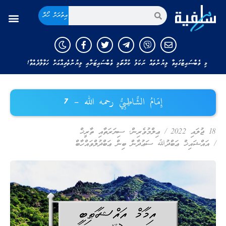
އިތުރަށް ހޯދާ
މި ވެބްސައިޓުގައިވާ ލިޔުންތައް ނަކަލު ކުރާނަމަ މި ވެބްސައިޓަށާއި ލިޔުންތެރިއާއަށް ހަވާލާދެއްވާ!
إِمَامُ الشَّاطِبِيُّ رحمه الله – 7
18 ޖުލައި 2022
/
ޢިލްމުވެރިން
,
ސިޔަރަތާއި ތާރީޚް
/
އައްޝައިޚް ޢަބްދުﷲ ސަޢުދާން ބިން ޢަބްދުލްވައްހާބް