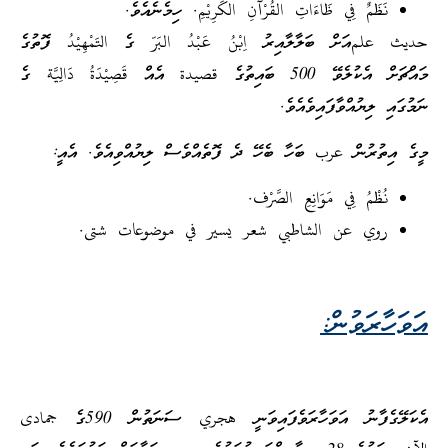
نَظَمٌ فِي ظَاءَاتِ القُرْآنِ الكَرِيْمِ. ހިމެނެއެވެ.
حديث علمއަށް ބަލާލާއިރު اِبْنُ عَبْدُ البَرّ ގެ التَمْهِيْدُ ފޮތުގެ
މައްޗަށް އެކުލެވޭ 500 ބައިތުގެ قصيدة އެއް قَصِيْدَةُ دَالِيَّة ގެ
ނަމުގައި ލިޔުއްވާފައިވެއެވެ.
މީގެ އިތުރުން عرب ބަހާ ބެހޭ ދެ ފޮތެއްވެސް ލިޔުއްވިއެވެ. އެއީ:
نُظْمُ فِي مَوَانِعِ الصَّرْف.
روي عن الشاطبي شعر يسير في موضوعات شتى.
އަވަހާރަވުން:
އެކަލޭގެފާނު އަވަހާރަވެފައިވަނީ هجري ސަނަތުން 590ގެ جمادى