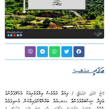
ޢަޤަދީ
مذهب
:
تَاجُ الدِّيْن السُّبْكِيّ { ފިޔަވާ އެއްވެސް ޢިލްމުވެރިއަކު އެކަލޭގެފާނުގެ
ޢަޤީދާ ނިސްބަތްވެގެންވާ مذهبއެއް ބަޔާންކޮށްފައިވާކަން އެނގިފައެއް