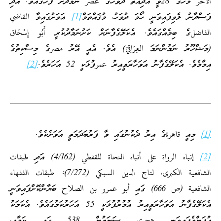
الآخر މަހުގެ 28ވީ އާދިއްތަ ދުވަހުގެ عصر ނަމާދަށް ފަހުގައެވެ. އަދި
ފަސްދާނު ލެވިފައިވަނީ ހޯމަ ދުވަހު، މުޤައްތަމް
[1]
އަވަށުގައިވާ القاضي
الفاضلގެ ބިމެއްގައެވެ. އެކަލޭގެފާނަށް ކަށުނަމާދުކުރީ أَبُو إِسْحَاق
(މަޝްހޫރު ނަމުންނަމަ العِرَاقِيّ) އެވެ. އެއީ އޭރު مصرގެ މިސްކިތުގެ
އިމާމެވެ. އެކަލޭގެފާނު އަވަހާރަވީއިރު عمرފުޅަކީ 52 އަހަރެވެ.
[2]
[1]
މިއީ قاهرةގެ އިރު ދެކުނުގައި ވާ ފަރުބަދަމަތީ އަވަށެކެވެ.
[2]
إنباه الرواة على أنباه النحاة للقفطي (4/162) އަދި طبقات
الشافعية الكبرى، لتاج الدين السبكي (7/272): طبقات الفقهاء
الشافعية (ص 666) ގައި أبو عمرو بن الصلاح ބަޔާންކޮށްފައިވަނީ
އެކަލޭގެފާނު އަވަހާރަވީއިރު އުމުރުފުޅަކީ 55 އަހަރުކަމުގައެވެ. އެކަމަކު
އުފަންވެފައިވަނީ هجري ސަނަތުން 538 ގައި ކަމާއި،