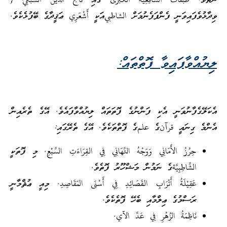
ނެތެވެ. طَبَقَاتُ الشَّافِعِيَّة الكُبْرَى ގައި تَاجُ الدِّيْن السُّبْكِيّ {
ވިދާޅުވެފައިވަނީ ފެންފަފެނުމަށް الشاطبيއަކީ أَشْعَرِي ޢަޤީދާގެ ބޭފުޅެކެވެ.
ލިޔުއްވާފައިވާ ފޮތްތައް
:
އެކަލޭގެފާނުވަނީ އެކި ފަންނުގެ ފޮތަތައް ލިޔުއްވާފައެވެ. އޭގެ ތެރެއިން
އެންމެ ގިނައީ قرآنގެ علمގެ ފޮތްތަކެވެ. އޭގެ ތެރޭގައި:
حِرُزُ الأَمَانِي وَوَجْهُ التَّهَانِي فِي القِرَاءَتِ السَّبْعِ. މި ފޮތަކީ
الشَّاطِبِيَّةގެ ނަމުން މަޝްހޫރު ފޮތެވެ.
عَقِيْلَةُ أَتْرَابِ القَصَائِدِ فِي أَسْنَى المَقَاصِدِ. މިއީ ޢުޘްމާނީ
ރަސްމުގެ ޢިލްމާއި ބެހޭ ފޮތެކެވެ.
نَاظِمَةُ الزُهْرِ فِي عَدِّ الآي.