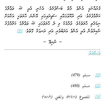
ޤުރުއާނަކީ އެންމެ މާތް ބަސްފުޅެވެ. އެހެނީ އެއީ ﷲ ތަޢާލާގެ
ކަލާމްފުޅެވެ. އަދި ރުކޫޢުގައާއި ސަޖިދައިގައި އޮންނަ ޙާލަތަކީ އަޅާއަށް
ނިކަމެތި ޙާލަތެކެވެ. ވުމާއެކު މި ދެ ޙާލަތުގައި ﷲ ތަޢާލާގެ ކަލާމްފުޅު
ނުކިޔެވުން އެއީ އެންމެ އަދަބުވެރި އަދި ރަނގަޅު ގޮތެވެ.
[5]
= ނުނިމޭ =
މަޞްދަރު
[1]
مسلم (479)
[2]
مسلم (480)
[3]
المجموع (٣/٤١١)، والمغني (١٨١/٢)