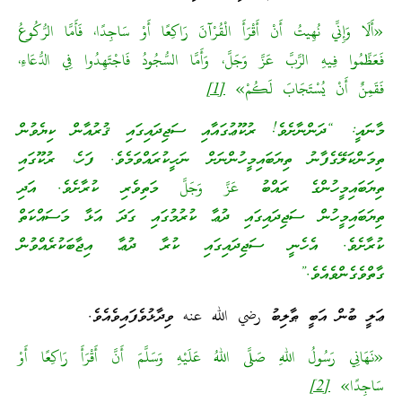
«أَلَا وَإِنِّي نُهِيتُ أَنْ أَقْرَأَ الْقُرْآنَ رَاكِعًا أَوْ سَاجِدًا، فَأَمَّا الرُّكُوعُ
فَعَظِّمُوا فِيهِ الرَّبَّ عَزَّ وَجَلَّ، وَأَمَّا السُّجُودُ فَاجْتَهِدُوا فِي الدُّعَاءِ،
فَقَمِنٌ أَنْ يُسْتَجَابَ لَكُمْ»
[1]
މާނައީ: “ދަންނާށެވެ! ރުކޫޢުގައާއި ސަޖިދައިގައި ޤުރުއާން ކިޔެވުން
ތިމަންކަލޭގެފާނު ތިޔަބައިމީހުންނަށް ނަހީކުރައްވަމެވެ. ފަހެ، ރުކޫގައި
ތިޔަބައިމީހުންގެ ރައްބު عَزَّ وَجَلَّ މަތިވެރި ކުރާށެވެ. އަދި
ތިޔަބައިމީހުން ސަޖިދައިގައި ދުޢާ ކުރުމުގައި ގަދަ އަޅާ މަސައްކަތް
ކުރާށެވެ. އެހެނީ ސަޖިދައިގައި ކުރާ ދުޢާ އިޖާބަކުރެއްވުން
ގާތްވެގެންވެއެވެ.”
ޢަލީ ބުން އަބީ ޠާލިބު رضي الله عنه ވިދާޅުވެފައިވެއެވެ.
«نَهَانِي رَسُولُ اللهِ صَلَّى اللهُ عَلَيْهِ وَسَلَّمَ أَنَّ أَقْرَأَ رَاكِعًا أَوْ
سَاجِدًا»
[2]