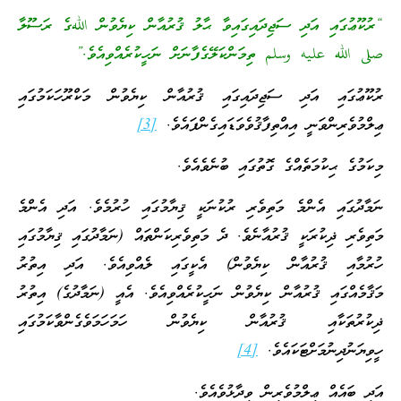
“ރުކޫޢުގައި އަދި ސަޖިދައިގައިވާ ޙާލު ޤުރުއާން ކިޔެވުން اللهގެ ރަސޫލާ
صلى الله عليه وسلم ތިމަންކަލޭގެފާނަށް ނަހީކުރެއްވިއެވެ.”
ރުކޫޢުގައި އަދި ސަޖިދައިގައި ޤުރުއާން ކިޔެވުން މަކްރޫހަކަމުގައި
ޢިލްމުވެރިންވަނީ އިއްތިފާޤުވެވަޑައިގެންފައެވެ.
[3]
މިކަމުގެ ޙިކުމަތެއްގެ ގޮތުގައި ބުނެވެއެވެ.
ނަމާދުގައި އެންމެ މަތިވެރި ރުކުނަކީ ޤިޔާމުގައި ހުރުމެވެ. އަދި އެންމެ
މަތިވެރި ޛިކުރަކީ ޤުރުއާނެވެ. ދެ މަތިވެރިކަންތައް (ނަމާދުގައި ޤިޔާމުގައި
ހުރުމާއި ޤުރުއާން ކިޔެވުން) އެކީގައި ލެއްވިއެވެ. އަދި އިތުރު
މަޤާމެއްގައި ޤުރުއާން ކިޔެވުން ނަހީކުރެއްވިއެވެ. އެއީ (ނަމާދުގެ) އިތުރު
ޛިކުރުތަކާއި ޤުރުއާން ކިޔެވުން ހަމަހަމަވެގެންވާކަމުގައި
ހީވިޔަނުދިނުމަށްޓަކައެވެ.
[4]
އަދި ބައެއް ޢިލްމުވެރިން ވިދާޅުވެއެވެ.