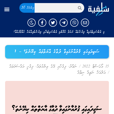
އިތުރަށް ހޯދާ
މި ވެބްސައިޓުގައިވާ ލިޔުންތައް ނަކަލު ކުރާނަމަ މި ވެބްސައިޓަށާއި ލިޔުންތެރިއާއަށް ހަވާލާދެއްވާ!
ސަޖިދައިގައި ޤުރުއާނުގައިވާ ދުޢާގެ އާޔަތްތައް ކިޔޭނެތަ؟ – 1
15 އޯގަސްޓް 2022
/
ނަމާދު
,
ފިޤުހާއި އޭގެ ޢިލްމުތައް
,
ފިޤުހީ މައްސަލަތައް
/
އަލްއަޚް ނަޡީމް ނިޡާމް