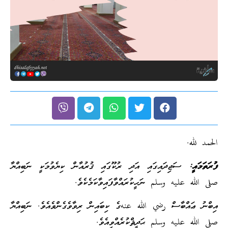
الحمد لله.
ފުރަތަމައީ:
ސަޖިދައިގައި އަދި ރުކޫގައި ޤުރުއާން ކިޔެވުމަކީ ނަބިއްޔާ
صلى الله عليه وسلم ނަހީކުރައްވާފައިވާކަމެކެވެ.
އިބްނު ޢައްބާސް رضي الله عنهގެ ކިބައިން ރިވާވެގެންވެއެވެ. ނަބިއްޔާ
صلى الله عليه وسلم ޙަދީޘްކުރެއްވިއެވެ.