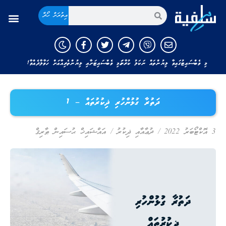
އިތުރަށް ހޯދާ
މި ވެބްސައިޓުގައިވާ ލިޔުންތައް ނަކަލު ކުރާނަމަ މި ވެބްސައިޓަށާއި ލިޔުންތެރިއާއަށް ހަވާލާދެއްވާ!
ދަތުރާ ގުޅުންހުރި ޛިކުރުތައް – 1
3 އޮކްޓޯބަރު 2022
/
ދުޢާއާއި ޛިކުރު
/
އައްޝައިޚް ޙުސައިން ޠާރިޤް