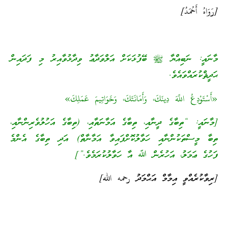
[رَوَاهُ أَحُمَدُ]
މާނައީ: ނަބިއްޔާ ﷺ ބޭފުޅަކަށް އަލްވަދާޢު ވިދާޅުވާއިރު މި ފަދައިން
ޙަދީޘްކުރައްވައެވެ.
«أَسْتَوْدِعُ اللَّهَ دِينَكَ، وَأَمَانَتَكَ، وَخَوَاتِيمَ عَمَلِكَ»
[މާނައީ: “ތިބާގެ ދީނާއި، ތިބާގެ އަމާނަތާއި، (ތިބާގެ އަހުލުވެރިންނާއި،
ތިބާ މީސްތަކުންނާއި ހަވާލުކޮށްފައިވާ އަމާނާތް) އަދި ތިބާގެ އެންމެ
ފަހުގެ ޢަމަލު، އަހުރެން ﷲ އާ ހަވާލުކުރަމެވެ.”]
[ރިވާކުރެއްވީ އިމާމް އަޙްމަދު رحمه الله]