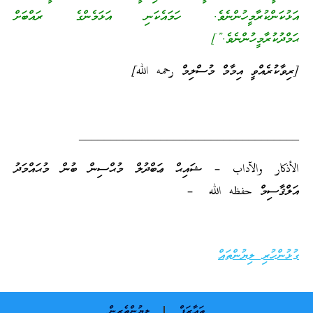
އަޅުކަންކުރާމީހުންނެވެ. ހަމައެކަނި އަޅަމެންގެ ރައްބަށް
ޙަމްދުކުރާމީހުންނެވެ.”]
[ރިވާކުރެއްވީ އިމާމް މުސްލިމް رحمه الله]
___________________________________
الأذكار والآداب – ޝައިޙް ޢަބްދުލް މުޙްސިން ބުން މުޙައްމަދު
އަލްޤާސިމް حفظه الله –
ގުޅުންހުރި ލިޔުންތައް
ތަޢާރަފް
ލިޔުންތެރިން