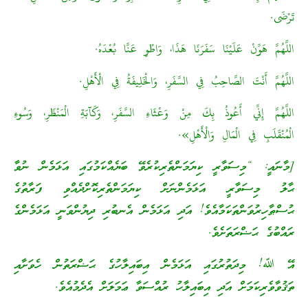
تَرْضَى.
اللَّهُمَّ هَوِّنْ عَلَيْنَا سَفَرَنَا هَذَا، وَاطْوِ عَنَّا بُعْدَهُ.
اللَّهُمَّ أَنْتَ الصَّاحِبُ فِي السَّفَرِ، وَالْخَلِيفَةُ فِي الْأَهْلِ.
اللَّهُمَّ إِنِّي أَعُوذُ بِكَ مِنْ وَعْثَاءِ السَّفَرِ، وَكَآبَةِ الْمَنْظَرِ، وَسُوءِ
الْمُنْقَلَبِ فِي الْمَالِ وَالْأَهْلِ».
[މާނައީ: “މިސަވާރީ ކިޔަމަންތެރިކުރެވޭ ބަޔެއްކަމުގައި އަޅަމެން ނުވާ
ޙާލު މިސަވާރީ އަޅަމެންނަށް ކިޔަމަންތެރިކޮށްދެއްވި ފަރާތުގެ
ޙުސްޠާހިރުވަންތަކަމާއެވެ! އަދި އަޅަމެން އެނބުރި ދިޔުންވަނީ އަޅަމެންގެ
ރައްބުގެ ޙަޟްރަތަށެވެ.
އޭ ﷲ! މިދަތުރުގައި އަޅަމެން އިބައިލާހުގެ ޙަޟްރަތުން ހެވަށާއި
ތަޤުވާވެރިކަމަށް އަދި އިބައިލާހު ރުއްސަވާ ޢަމަލަށް އެދެމުއެވެ.