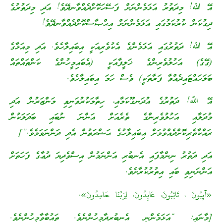
އޭ ﷲ! މިދަތުރު އަޅަމެންނަށް ފަސޭހަކޮށްދެއްވާނދޭވެ! އަދި މިދަތުރުގެ
ދިގުކަން ކުރުކަމުގައި އަޅަމެންނަށް އިޙްޞާސްކޮށްދެއްވާނދޭވެ!
އޭ ﷲ! ދަތުރުގައި އަޅަމެންގެ އެކުވެރިއަކީ އިބައިލާހެވެ. އަދި މިއަޅާގެ
(ގޭގެ) އަހުލުވެރިންގެ ޚަލީފާއަކީ (އެބައިމީހުންގެ ކަންތައްތައް
ބަލަހައްޓައިދެއްވާ ފަރާތަކީ) ވެސް ހަމަ އިބައިލާހެވެ.
އޭ ﷲ! ދަތުރުގެ އުދަނގޫކަމާއި، ހިތާމަކުރުވަނިވި މަންޒަރުން އަދި
މުދަލާއި އަހުލުވެރިންގެ ތެރެއަށް އަންނަ ނުބައި ބަދަލަކުން
ރައްކާތެރިކޮށްދެއްވުމަށް އިބައިލާހުގެ ޙަޟްރަތުން އެދި ދަންނަވަމެވެ.”]
އަދި ދަތުރު ނިންމާފައި އެނބުރި އަންނަމުން އިސްވެދިޔަ ދުޢާގެ ފަހަތަށް
އަންނަނިވި ބައި އިތުރުކުރާށެވެ.
«آيِبُونَ ، تَائِبُونَ، عَابِدُونَ، لِرَبِّنَا حَامِدُونَ».
[މާނައީ: “އަޅަމެންނީ އެނބުރިދާމީހުންނެވެ. ތައުބާވާމީހުންނެވެ.