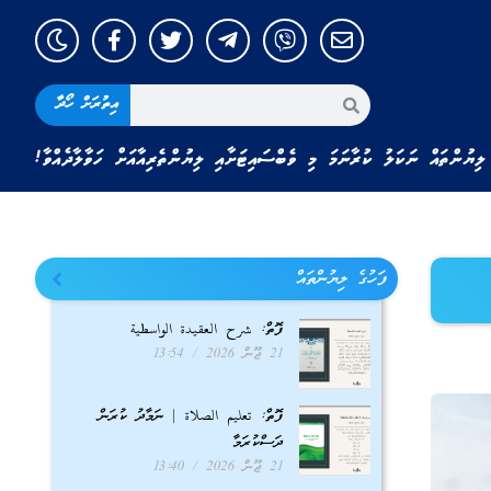
އިތުރަށް ހޯދާ
ލިޔުންތައް ނަކަލު ކުރާނަމަ މި ވެބްސައިޓަށާއި ލިޔުންތެރިއާއަށް ހަވާލާދެއްވާ!
ފަހުގެ ލިޔުންތައް
ފޮތް: شرح العقيدة الواسطية
21 ޖޫން 2026
13:54
ފޮތް: تعليم الصلاة | ނަމާދު ކުރަން
ދަސްކުރަމާ
21 ޖޫން 2026
13:40