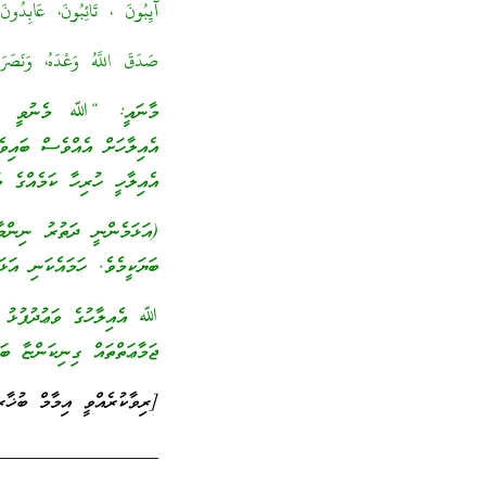
آيِبُونَ ، تَائِبُونَ، عَابِدُونَ
صَدَقَ اللَّهُ وَعْدَهُ، وَنَصَرَ
މާނައީ: “ﷲ މެނުވީ އަޅުކ
އެއިލާހަށް އެއްވެސް ބައިވެ
އެއިލާހީ ހުރިހާ ކަމެއްގެ 
(އަޅަމެންނީ ދަތުރު ނިންމާ
ބަޔަކީމެވެ. ހަމައެކަނި އަޅަ
ﷲ އެއިލާހުގެ ވަޢުދުފުޅު ތެ
ޖަމާޢަތްތައް ގިނިކަންޏާ ބަލ
[ރިވާކުރެއްވީ އިމާމް ބުޚާ
_________________