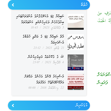
ޚުޠުބާ
شَرَفٍ مِنَ
ނަބިއްޔާ ﷺ އެކަލޭގެފާނުގެ އުންމަތަށްޓަކައި
 الْحَمْدُ،
ބިރުފުޅުގެން ވަޑައިގެންނެވި ކަންތައްތައް
5 ފެބްރުއަރީ 2023
18:45
މާތް ނަބިއްޔާ ﷺ ގެ ވަދާޢީ ޚުތުބާގެ
އުސްއަލިތައް
21 ޖުލައި 2021
23:12
ﷲ ގެ ގެކޮޅުތައް މަތިވެރިކުރުން
4 އޭޕްރިލް 2021
23:07
ތަނަކަށް
މުސްލިކަމު އޭނާގެ އަޚުންގެ މައްޗަށް
 ފަދައިން
އަދާކޮށްދޭންޖެހޭ ޙައްޤުތައް
22 ޑިސެމްބަރު 2018
00:00
ކުޑަކުދިން