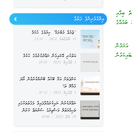
ް ބިމާއި
ޢިލްމުވެރިންގެ ފަތުވާ
 ބައެއްގެ
“ޖުމުޢާ މުބާރަކާ” ކިޔުމުގެ ޙުކުމް
15 ނޮވެމްބަރު 2024
23:54
 އަޅަމެން
ައިކަމުން
އަތުކުރި އޮޅައިގެން ނަމާދުކުރުމުގެ ޙުކުމް
3 އޭޕްރިލް 2024
20:14
ކަންފަތަށް އަޅާ ބޭހެއް ބޭނުންކުރުމުން ރޯދަ
ގެއްލޭ ތަ؟
5 އޭޕްރިލް 2023
07:12
ނަމާދުކުރުން ނަހީކުރައްވާފައިވާ ވަގުތުތަކުގައި
ތަޙިއްޔަތުލް މަސްޖިދުގެ ސުންނަތް ކުރުން
28 މާޗް 2023
18:00