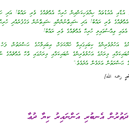
ާއި އެއުޑުތައް ހިޔާވަހިކަންދިން ހުރިހާ އެއްޗެއްގެ ވެރި ރައްބު! އަދި ހަތ
އެއްޗެއްގެ ވެރި ރައްބު! އަދި ޝައިޠާނުންނާއި ޝައިޠާނުން މަގުފުރެއްދި ހުރިހާ
އެވައި ވިއްސުވައިލި ހުރިހާ އެއްޗެއްގެ ވެރި ރައްބު!
ުގެ އަހުލުވެރިންގެ ކިބައިގައިވާ ހެޔޮކަމަށް، އިބައިލާހުގެ ޙަޟްރަތުން، ފަހެ
ބައިކަމާއި މިރަށުގެ އަހުލުވެރިންގެ ނުބައިކަމާއި މިރަށުގައި ވާހާ އެއްޗެއްގެ ނުބ
ުގެ ޙަޟްރަތުން އަޅަމެން އެދެމެވެ.”
ާއީ رحمه الله]
ދަތުރުން އެނބުރި އަންނައިރު ކިޔާ ދުޢާ