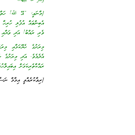
[މާނައީ: “އޭ ﷲ! ހަތް އުޑ
އެބިންތައް އުފުލި ހުރިހާ 
ވެރި ރައްބު! އަދި ވަޔާއި 
މިރަށުގެ ހެޔޮކަމާއި މިރަށ
އެދެމެވެ. އަދި މިރަށުގެ ނު
ރައްކާތެރިކަމަށް އިބައިލާހ
[ރިވާކުރެއްވީ އިމާމް ނަސ