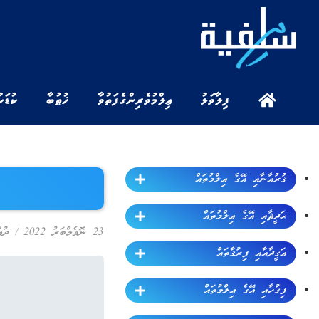
ފިލާވަޅު
ޢިލްމުވެރިންގެ ފަތުވާ
ޚުޠުބާ
ކުޑަކ
ޤުރުއާނާއި އޭގެ ޢިލްމުތައް
ޙަދީޘާއި އޭގެ ޢިލްމުތައް
23 ނޮވެމްބަރު 2022
/
ދުޢ
ޢަޤީދާއާއި ފިރުޤާތައް
ފިޤުހާއި އޭގެ ޢިލްމުތައް