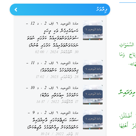
ފިލާވަޅު
مادة التوحيد ٦ (ف 2 ، د 12 –
ކަނޑައެޅިގެން ވަކި މީހަކީ
ސުވަރުގެވަންތަވެރިއެއް ކަމުގައި ނުވަތަ
لسَّمَوَاتِ
ނަރަކަވަންތަވެރިއެއް ކަމުގައި ބުނުން)
30 ނޮވެމްބަރު 2024
02:00
يَاحِ وَمَا
مادة التوحيد ٦ (ف 2 ، د 11 –
هَا».
ޤިޔާމަތްދުވަހުގެ ކަންތައްތައް)
28 ފެބްރުއަރީ 2023
17:02
مادة التوحيد ٦ (ف 2 ، د 10 –
ިފަދައިން
ކަށްވަޅުގެ ނިޢުމަތާއި ޢަޛާބު)
17 އޮކްޓޯބަރު 2022
14:37
مادة التوحيد ٦ (ف 2 ، د 9 –
 أَضْلَلْنَ،
ޞައްޙަ ޙަދީޘްތަކުގައި ވާރިދުފައިވާ
ِّ أَهْلِهَا
ކަންތައްތަކަށް އީމާންވުމުގެ ވާޖިބުކަން)
31 ޖުލައި 2022
10:24