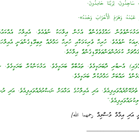
، سَاجِدُونَ، لِرَبِّنَا حَامِدُونَ.
 عَبْدَهُ، وَهَزَمَ الْأَحْزَابَ وَحْدَهُ».
ަންވެވުން ޙައްޤުވެގެންވާ އެހެން އިލާހަކު ނުވެއެވެ. އެއިލާހު އެއްކައުވަނ
ރިއަކު ނުވެއެވެ. ހުރިހާ ވެރިކަމަކާއި ހުރިހާ ޙަމްދެއް ލިބިވޮޑިގެންވަނީ އެއިލާހަށ
މައްޗަށް ކުޅަދުންވަންތަވެވޮޑިގެންވާ އިލާހެވެ.
ފައި) އެނބުރި ދާބަޔަކީމެވެ. ތައުބާވާ ބަޔަކީމެވެ. އަޅުކަންކުރާ ބަޔަކީމެވެ. ސ
މެންގެ ރައްބަށް ޙަމްދުކުރާ ބަޔަކީމެވެ.
ދުކޮށްދެއްވައިފިއެވެ. އަދި އެއިލާހުގެ އަޅާއަށް ނަޞްރުދެއްވައިފިއެވެ. އަދި ދުޝ
ިކުރައްވައިފިއެވެ.”
ރީ އަދި އިމާމް މުސްލިމް رحمهما الله]
__________________