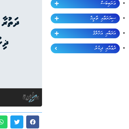
ޢަރަބިބަސް
ސިޔަރަތާއި ތާރީޚް
އަދަބާއި އަޚްލާޤު
ދުޢާއާއި ޛިކުރު