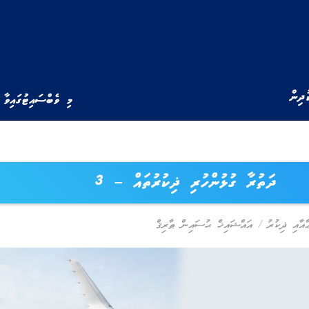
ުދިން
މި ވެބްސައިޓުގައިވާ 
ދަތުރާ ގުޅުންހުރި ޛިކުރުތައް – 3
ާއާއި ޛިކުރު
/
އައްޝައިޚް ޙުސައިން ޠާރިޤް