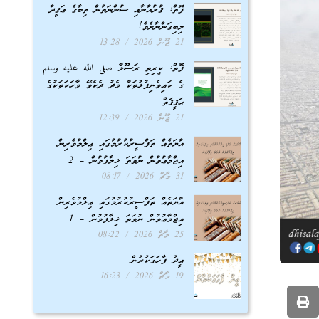
ފޮތް: ޤުރުއާނާއި ސުންނަތުން ތިބާގެ ޢަޤީދާ
ލިބިގަންނާށެވެ!
21 ޖޫން 2026
13:28
ފޮތް: ކީރިތި ރަސޫލާ صلى الله عليه وسلم
ގެ ކައިވެނިފުޅުތަކާ މެދު ދެކެވޭ ވާހަކަތަކުގެ
ޙަޤީޤަތް
21 ޖޫން 2026
12:39
އާޔަތެއް ތަފްސީރުކުރުމުގައި ޢިލްމުވެރިން
އިޖްމާޢުވުން ނުވަތަ ޚިލާފުވުން – 2
31 މާޗް 2026
08:17
އާޔަތެއް ތަފްސީރުކުރުމުގައި ޢިލްމުވެރިން
އިޖްމާޢުވުން ނުވަތަ ޚިލާފުވުން – 1
25 މާޗް 2026
08:22
ޢީދު ފާހަގަކުރުން
19 މާޗް 2026
16:23