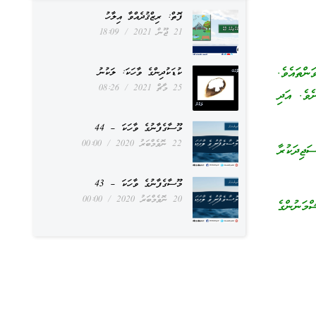
ފޮތް: ރިޒްޤުދެއްވާ އިލާހު
21 ޖޫން 2021
18:09
ްތައެވެ.
ކުޑަކުދިންގެ ވާހަކަ: ލަކުނު
25 މާޗް 2021
08:26
ެވެ. އަދި
މޫސާގެފާނުގެ ވާހަކަ – 44
22 ނޮވެމްބަރު 2020
00:00
ަޖިދަކުރާ
މޫސާގެފާނުގެ ވާހަކަ – 43
20 ނޮވެމްބަރު 2020
00:00
ްމަނުންގެ