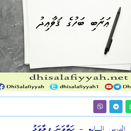
الدرس السابع – ހަތްވަނަ ފިލާވަޅު