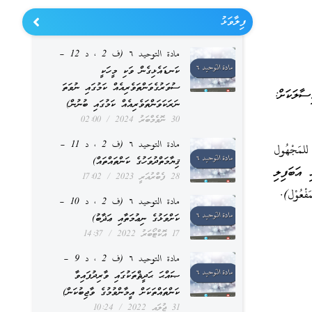
ފިލާވަޅު
مادة التوحيد ٦ (ف 2 ، د 12 –
ކަނޑައެޅިގެން ވަކި މީހަކީ
ސުވަރުގެވަންތަވެރިއެއް ކަމުގައި ނުވަތަ
ިސާލަކަށް:
ނަރަކަވަންތަވެރިއެއް ކަމުގައި ބުނުން)
30 ނޮވެމްބަރު 2024
02:00
مادة التوحيد ٦ (ف 2 ، د 11 –
لمَجْهُول
ޤިޔާމަތްދުވަހުގެ ކަންތައްތައް)
 އަބަފިލި
28 ފެބްރުއަރީ 2023
17:02
فْعُوْل).
مادة التوحيد ٦ (ف 2 ، د 10 –
ކަށްވަޅުގެ ނިޢުމަތާއި ޢަޛާބު)
17 އޮކްޓޯބަރު 2022
14:37
مادة التوحيد ٦ (ف 2 ، د 9 –
ޞައްޙަ ޙަދީޘްތަކުގައި ވާރިދުފައިވާ
ކަންތައްތަކަށް އީމާންވުމުގެ ވާޖިބުކަން)
31 ޖުލައި 2022
10:24