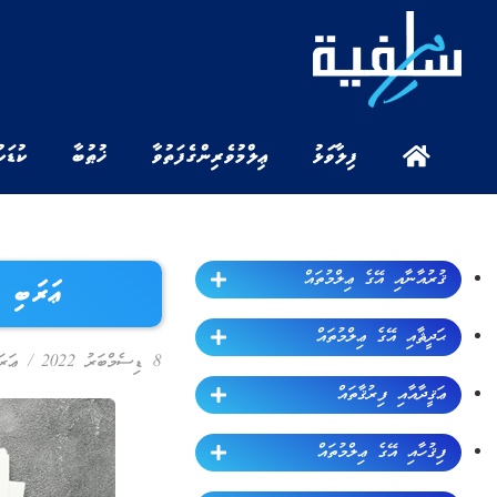
ފިލާވަޅު
ޢިލްމުވެރިންގެ ފަތުވާ
ޚުޠުބާ
ކުޑަކ
ޤުރުއާނާއި އޭގެ ޢިލްމުތައް
ޢަރަބި ބ
ޙަދީޘާއި އޭގެ ޢިލްމުތައް
8 ޑިސެމްބަރު 2022
/
ޢަރަ
ޢަޤީދާއާއި ފިރުޤާތައް
ފިޤުހާއި އޭގެ ޢިލްމުތައް