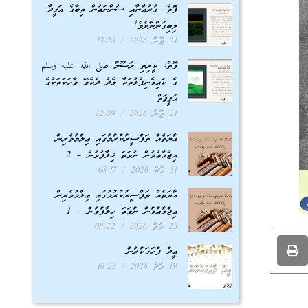
ފޮތް: ޤުރުއާނާއި ސުންނަތުން ތިބާގެ ޢަޤީދާ
ލިބިގަންނާށެވެ!
21 ޖޫން 2026
13:28
ފޮތް: ކީރިތި ރަސޫލާ صلى الله عليه وسلم
ގެ ކައިވެނިފުޅުތަކާ މެދު ދެކެވޭ ވާހަކަތަކުގެ
ޙަޤީޤަތް
21 ޖޫން 2026
12:39
އާޔަތެއް ތަފްސީރުކުރުމުގައި ޢިލްމުވެރިން
އިޖްމާޢުވުން ނުވަތަ ޚިލާފުވުން – 2
31 މާޗް 2026
08:17
އާޔަތެއް ތަފްސީރުކުރުމުގައި ޢިލްމުވެރިން
އިޖްމާޢުވުން ނުވަތަ ޚިލާފުވުން – 1
25 މާޗް 2026
08:22
ޢީދު ފާހަގަކުރުން
19 މާޗް 2026
16:23