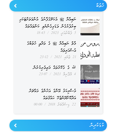
ޚުޠުބާ
ނަބިއްޔާ ﷺ އެކަލޭގެފާނުގެ އުންމަތަށްޓަކައި
ބިރުފުޅުގެން ވަޑައިގެންނެވި ކަންތައްތައް
5 ފެބްރުއަރީ 2023
18:45
މާތް ނަބިއްޔާ ﷺ ގެ ވަދާޢީ ޚުތުބާގެ
އުސްއަލިތައް
21 ޖުލައި 2021
23:12
ﷲ ގެ ގެކޮޅުތައް މަތިވެރިކުރުން
4 އޭޕްރިލް 2021
23:07
މުސްލިކަމު އޭނާގެ އަޚުންގެ މައްޗަށް
އަދާކޮށްދޭންޖެހޭ ޙައްޤުތައް
22 ޑިސެމްބަރު 2018
00:00
ކުޑަކުދިން