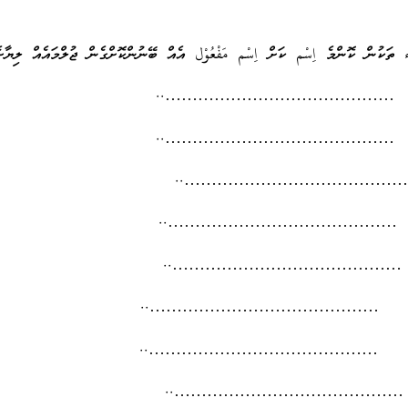
 ތަކުން ކޮންމެ اِسْم ކަށް اِسْم مَفْعُوْل އެއް ބޭނުންކޮށްގެން ޖުލްމައެއް ލިޔާށެ