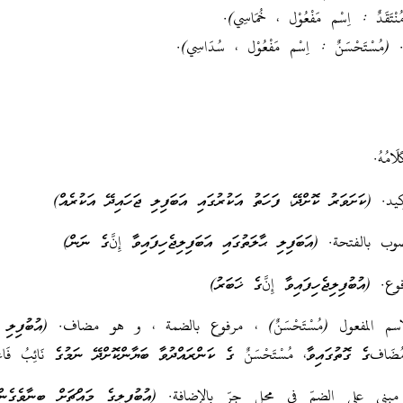
مُنْتَقَدٌ : اِسْم مَفْعُوْل ، خُمَاسِي).
ٌ. (مُسْتَحْسَنٌ : اِسْم مَفْعُوْل ، سُدَاسِي).
َامُهُ.
(ކަށަވަރު ކޮށްދޭ، ފަހަތު އަކުރުގައި އަބަފިލި ޖަހައިދޭ އަކުރެއް)
ب بالفتحة. (އަބަފިލި ޙާލަތުގައި އަބަފިލިޖެހިފައިވާ إِنَّގެ ނަން)
ع. (އުބުފިލިޖެހިފައިވާ إِنَّގެ ޚަބަރު)
م المفعول (مُسْتَحْسَنٌ) ، مرفوع بالضمة ، و هو مضاف. (އުބުފިލި ޙާ
ضَافގެ ގޮތުގައިވާ، مُسْتَحْسَنٌ ގެ ކަންރައްދުވާ ބަޔާންކޮށްދޭ ނަމުގެ نَائِبُ فَاع
ي على الضمّ في محل جرّ بالإضافة. (އުބުފިލީގެ މައްޗަށް ބިނާވެގެން 