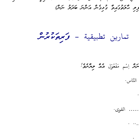
ފިލި ޙާލަތުގައިވާ ގުޅިގެން އަންނަ ބަދަލު ނަން)
تمارين تطبيقية – ފަރިތަކުރުން
ް اِسْم مَفْعُوْل އެއް ލިޔާށެވެ!