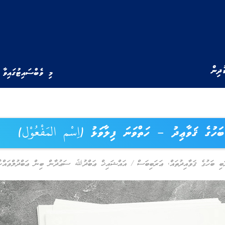
ުދިން
މި ވެބްސައިޓުގައިވާ 
ަހުގެ ޤަވާޢިދު – ހަތްވަނަ ފިލާވަޅު (اِسْم المَفْعُوْل)
ބި ބަހުގެ ޤަވާއިދުތައް
,
ޢަރަބިބަސް
/
އައްޝައިޚް ޢަބްދުﷲ ސަޢުދާން ބިން ޢަބްދުލްވައްހާ