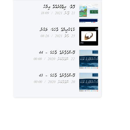
ފޮތް: ރިޒްޤުދެއްވާ އިލާހު
21 ޖޫން 2021
18:09
ކުޑަކުދިންގެ ވާހަކަ: ލަކުނު
25 މާޗް 2021
08:26
މޫސާގެފާނުގެ ވާހަކަ – 44
22 ނޮވެމްބަރު 2020
00:00
މޫސާގެފާނުގެ ވާހަކަ – 43
20 ނޮވެމްބަރު 2020
00:00