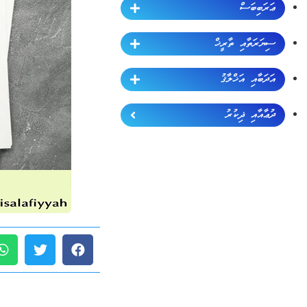
ޢަރަބިބަސް
ސިޔަރަތާއި ތާރީޚް
އަދަބާއި އަޚްލާޤު
ދުޢާއާއި ޛިކުރު