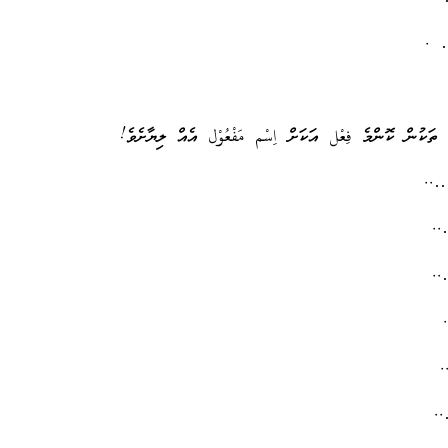
 ތަކުން ކޮންމެ فِعْل އަކަށް اِسْم مَفْعُوْل އެއް ލިޔާށެވެ!