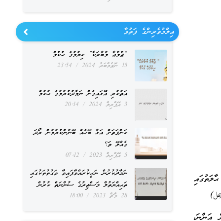
ޢިލްމުވެރިންގެ ފަތުވާ
“ޖުމުޢާ މުބާރަކާ” ކިޔުމުގެ ޙުކުމް
15 ނޮވެމްބަރު 2024
23:54
އަތުކުރި އޮޅައިގެން ނަމާދުކުރުމުގެ ޙުކުމް
3 އޭޕްރިލް 2024
20:14
ކަންފަތަށް އަޅާ ބޭހެއް ބޭނުންކުރުމުން ރޯދަ
ގެއްލޭ ތަ؟
5 އޭޕްރިލް 2023
07:12
ނަމާދުކުރުން ނަހީކުރައްވާފައިވާ ވަގުތުތަކުގައި
ލަތުގައި
ތަޙިއްޔަތުލް މަސްޖިދުގެ ސުންނަތް ކުރުން
ِل)
28 މާޗް 2023
18:00
އަންނަ،