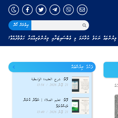
އިތުރަށް ހޯދާ
ލިޔުންތައް ނަކަލު ކުރާނަމަ މި ވެބްސައިޓަށާއި ލިޔުންތެރިއާއަށް ހަވާލާދެއްވާ!
ފަހުގެ ލިޔުންތައް
ފޮތް: شرح العقيدة الواسطية
21 ޖޫން 2026
13:54
ބް
ފޮތް: تعليم الصلاة | ނަމާދު ކުރަން
ދަސްކުރަމާ
21 ޖޫން 2026
13:40