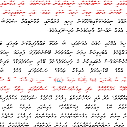
ގައި ރަނުގެ ކަންވާރުތަކާއި، ތަށިތަކާއިގެން ބުރުޖެހޭނެތެވެ. އަދި އެތާނގައި 
ދި ލޯތަކަށް އަރާމު ލިބިދޭ ހުރިހާ ތަކެތި ވެއެވެ. އަދި ތިޔަބައިމީހުން އ
ޭގެ ނިޢުމަތްތަކާއިބެހޭގޮތުން ކީރިތި ޤުރުއާނާއި މާތްނަބިއްޔާ ޞައްލަﷲ 
 އެތައް ނައްސެއް ވާރިދުވެގެން އައިސްފައިވެއެވެ.
ހިތް އެދޭހައި ކަމެއް، އެތަނުގައި، ﷲ ތަޢާލާ ލައްވާފައިވާކަން މަތީގައި ބަޔާ
އްޖެއެވެ. އެބައިމީހުން އިތުރު ނިޢުމަތަކަށް ބޭނުންނުވާފަދަ ފުރިހަމަ ނިޢުމަތް
އެހެންނަމަވެސް އެބައިމީހުން އެ ފުރިހަމަވެގެންވާ ބޮޑެތި ނިޢުމަތްތަކުގެ މަތިން
 އެއްމެ ބޮޑުނިޢުމަތް އެއިލާހު ތަޢާލާގެ ހަޞްރަތުގައި ވެއެވެ. ﷲ
م مَّا يَشَاءُونَ فِيهَا وَلَدَيْنَا مَزِيدٌ ﴿
٣٥
﴾ ” سورة ق މާނަ: ” އެ ސުވަރ
ެދޭހާ ކަމެއްވެއެވެ. އަދި ތިމަންރަސްކަލާނގެ ޙަޟްރަތުގައި އިތުރު ނިޢުމަތް
ްތޯއެވެ؟ އާދެ އެއީ ރަޙްމާނުވަންތަ އިލާހުގެ މޫނުފުޅު ސުވަރުގޭގެ އަހުލުވެރިންނ
އަށްވުރެ ބޮޑު ނިޢުމަތެއް ލިބޭނެތޯއެވެ؟ ޣައިބުގައި އެއިލާހު ނުފެނި، 
މަށް ބިރުން، އެއިލާހަށް އަޅުކަންކޮށްއުޅުނު އަޅުތަކުންނަށް އެއިލާހުގެ މޫނުފުޅު
 މަތިން ހަނދާންނެތިގެންދާނެއެވެ. އެމީހުން އެފަރާތަކާއި ބައްދަލުވުމަށް އުއްމ