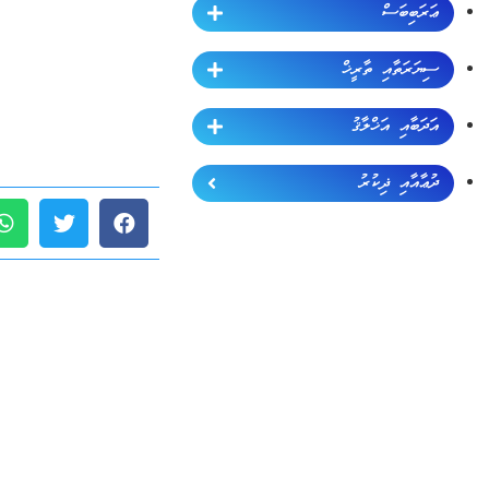
ޢަރަބިބަސް
ސިޔަރަތާއި ތާރީޚް
އަދަބާއި އަޚްލާޤު
ދުޢާއާއި ޛިކުރު