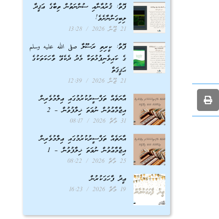
ފޮތް: ޤުރުއާނާއި ސުންނަތުން ތިބާގެ ޢަޤީދާ
ލިބިގަންނާށެވެ!
21 ޖޫން 2026
13:28
ފޮތް: ކީރިތި ރަސޫލާ صلى الله عليه وسلم
ގެ ކައިވެނިފުޅުތަކާ މެދު ދެކެވޭ ވާހަކަތަކުގެ
ޙަޤީޤަތް
21 ޖޫން 2026
12:39
އާޔަތެއް ތަފްސީރުކުރުމުގައި ޢިލްމުވެރިން
އިޖްމާޢުވުން ނުވަތަ ޚިލާފުވުން – 2
31 މާޗް 2026
08:17
އާޔަތެއް ތަފްސީރުކުރުމުގައި ޢިލްމުވެރިން
އިޖްމާޢުވުން ނުވަތަ ޚިލާފުވުން – 1
25 މާޗް 2026
08:22
ޢީދު ފާހަގަކުރުން
19 މާޗް 2026
16:23