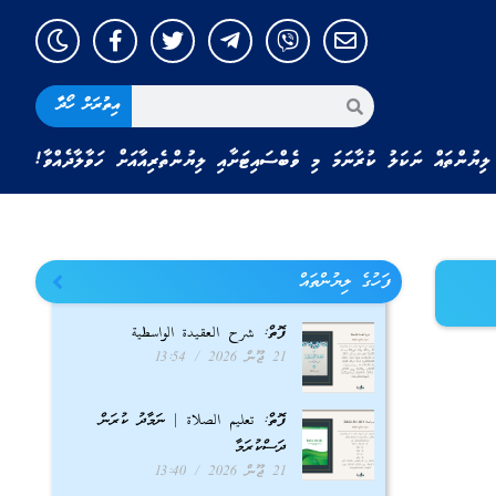
އިތުރަށް ހޯދާ
ލިޔުންތައް ނަކަލު ކުރާނަމަ މި ވެބްސައިޓަށާއި ލިޔުންތެރިއާއަށް ހަވާލާދެއްވާ!
ފަހުގެ ލިޔުންތައް
ފޮތް: شرح العقيدة الواسطية
21 ޖޫން 2026
13:54
ފޮތް: تعليم الصلاة | ނަމާދު ކުރަން
ދަސްކުރަމާ
21 ޖޫން 2026
13:40