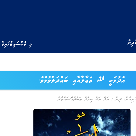
ުދިން
މި ވެބްސައިޓުގައިވާ 
އެދުމަކީ ﷲ ތަޢާލާއާއި ބައްދަލުވުމެވެ.
ެނިހެން
,
ދީން
/
އަލް އަޚް ބިލާލް ޢަބްދުއްސައްތާރު