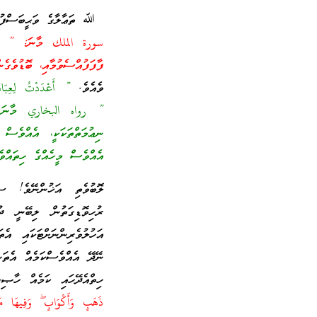
ﷲ ތަޢާލާގެ ވަޙީބަސްފުޅު
سورة الملك މާނަ: ” ހަމަކ
ފާފަފުއްސެވުމާއި، ބޮޑުވެގެ
ވެއެވެ.
” أَعْدَدْتُ لِعِبَ
” رواه البخاري މާނަ : ”
ނިޢުމަތްތަކަކީ، އެއްވެސް
އެއްވެސް މީހެއްގެ ހިތައްވެ
ލޮބުވެތި އަޚުންނޭވެ! ސު
ރުހިވޮޑިގަތުން ލިބޭނީ ދު
އަހުލުވެރިންނަށްޓަކައި އެ
ނޭދޭ އެއްވެސްކަމެއް އެތަނު
ހިތްއެދޭހައި ކަމެއް ހާޞ
ذَهَبٍ وَأَكْوَابٍ ۖ وَفِيهَا مَا