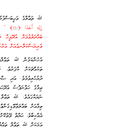
ﷲ ތަޢާލާގެ ވަޙީބަސްފުޅުގ
رَ‌بِّهِ أَحَدًا ﴿
١١٠
﴾ ” – 
ބައްދަލުވުމަށް އެދޭމީހާ
ވެރިރަސްކަލާނގެއަށް އަޅުކަ
އެހެންކަމުން ﷲ ތަޢާލާއާއ
ތަކެއްޗަކަށް ކާފަރުވެ، 
ދުރުހެލިވުމެވެ. އަދި ޞާލ
ތިމާގެ ހަވާނަފްސު އެދޭހައ
ނަރަކާގައެވެ. ﷲ ތަޢާލާ ނ
ތިމާއަށް ބައްލަވާވޮޑިގެން
އެއްކިބާވެ، ޙަޔާތް ވޭތުކޮ
އަޅަކަށް ﷲ ތަޢާލާ ތައްޔާރު