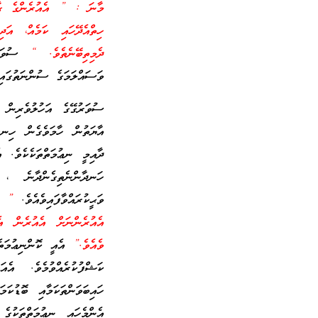
މާނަ : ” އެއުރެންގެ ގާތު
ހިތްއެދޭހައި ކަމެއް، އަ
ދެމިތިބޭނެތެވެ. “
ސުވަރުގ
ވަސައްލަމަގެ ސުންނަތުގައި
ސުވަރުގޭގެ އަހުލުވެރިން 
އާޔަތުން ހާމަވެގެން ހިނގަ
ދާއިމީ ނިޢުމަތްތަކެކެވެ. 
ހަނދާންނެތިގެންދާނެ ،
ވަޙީކުރައްވާފައިވެއެވެ.
” لَهُ
އެއުރެންނަށް އެއުރެން އ
ވެއެވެ.”
އެއީ ކޮންނިޢުމަތެއ
ކަޝްފުކުރެއްވުމެވެ. އެ
ހައިބަވަންތަކަމާއި ބޮޑުކަ
އެންމެހައި ނިޢުމަތްތަކުގެ