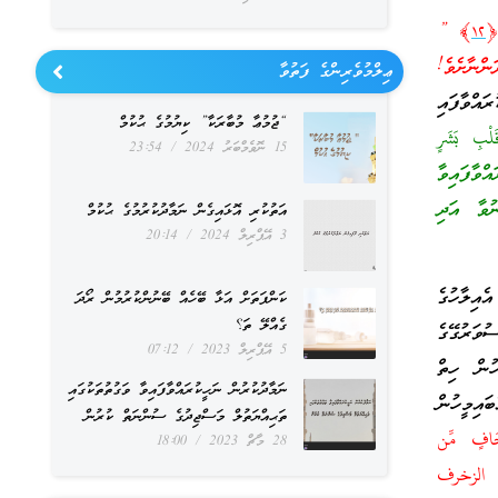
 ﴿
١٢
﴾ ”
ްނާށެވެ!
ޢިލްމުވެރިންގެ ފަތުވާ
އްވާފައި
“ޖުމުޢާ މުބާރަކާ” ކިޔުމުގެ ޙުކުމް
ْبِ بَشَرٍ
15 ނޮވެމްބަރު 2024
23:54
ވާފައިވާ
ުވާ އަދި
އަތުކުރި އޮޅައިގެން ނަމާދުކުރުމުގެ ޙުކުމް
3 އޭޕްރިލް 2024
20:14
އިލާހުގެ
ކަންފަތަށް އަޅާ ބޭހެއް ބޭނުންކުރުމުން ރޯދަ
ގެއްލޭ ތަ؟
ވަރުގޭގެ
5 އޭޕްރިލް 2023
07:12
ހުން ހިތް
ނަމާދުކުރުން ނަހީކުރައްވާފައިވާ ވަގުތުތަކުގައި
ައިމީހުން
ތަޙިއްޔަތުލް މަސްޖިދުގެ ސުންނަތް ކުރުން
َافٍ مِّن
28 މާޗް 2023
18:00
لزخرف