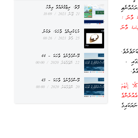
ަހެއްނެތި
ފޮތް: ރިޒްޤުދެއްވާ އިލާހު
21 ޖޫން 2021
18:09
މާނަ :
مة މާނަ
ކުޑަކުދިންގެ ވާހަކަ: ލަކުނު
25 މާޗް 2021
08:26
ވެރެވެ.
މޫސާގެފާނުގެ ވާހަކަ – 44
ޔޭގައި ،
22 ނޮވެމްބަރު 2020
00:00
ެވެ.
މޫސާގެފާނުގެ ވާހަކަ – 43
َّا إِنَّهُمْ
20 ނޮވެމްބަރު 2020
00:00
އުރެންގެ
ަކައިގެ