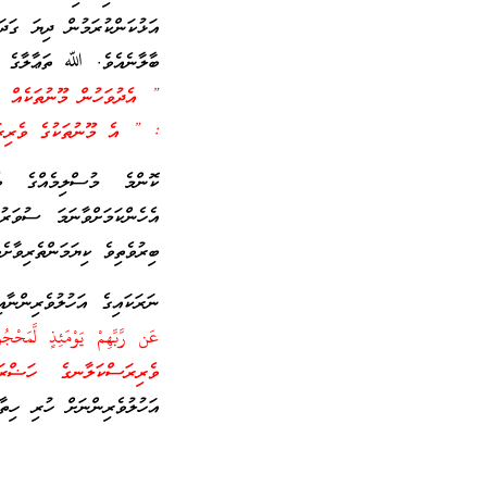
އަޅުކަންކުރަމުން ދިޔަ ގަދ
ބާލާނެއެވެ. ﷲ ތަޢާލާގެ ވ
” އެދުވަހުން މޫނުތަކެއް 
: ” އެ މޫނުތަކުގެ ވެރިރަސ
ކޮންމެ މުސްލިމެއްގެ ވ
އެހެންކަމަށްވާނަމަ ސުވަ
ބިރުވެތިވެ ކިޔަމަންތެރިވާށ
ނަރަކައިގެ އަހުލުވެރިންނާ
عَن رَّ‌بِّهِمْ يَوْمَئِذٍ لَّمَحْ
ވެރިރަސްކަލާނގެ ހަޟްރަ
އަހުލުވެރިންނަށް ހުރި ހިތާމ