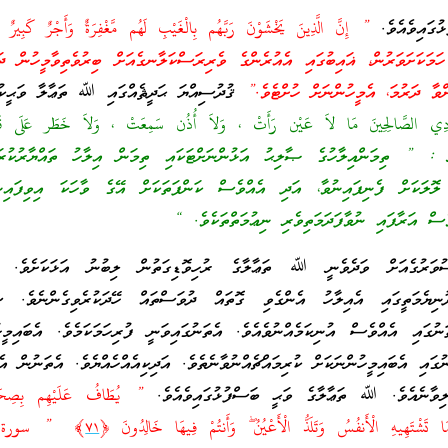
ގައިވެއެވެ.
” إِنَّ الَّذِينَ يَخْشَوْنَ رَ‌بَّهُم بِالْغَيْبِ لَهُم مَّغْفِرَ‌ةٌ وَأَجْرٌ‌ كَبِيرٌ‌
ަށަވަރުން، ޣައިބުގައި އެއުރެންގެ ވެރިރަސްކަލާނގެއަށް ބިރުވެތިވާމީހުން ދަނ
ންވާ ދަރުމަ، އެމީހުންނަށް ހުށްޓެވެ.”
ޤުދުސިއްޔަ ޙަދީޘެއްގައި ﷲ ތަޢާލާ ވަޙީކުރަ
ادِي الصَّالِحِينَ مَا لاَ عَيْن رَأَتْ ، وَلاَ أُذُن سَمِعَتْ ، وَلاَ خَطَر عَلَى قَل
 ތިމަންއިލާހުގެ ޞާލިޙު އަޅުންނަށްޓަކައި ތިމަން އިލާހު ތައްޔާރުކުރައް
 ލޮލަކަށް ފެނިފައިނުވާ، އަދި އެއްވެސް ކަންފަތަކަށް އޭގެ ވާހަކަ އިވިފައިނ
ސް އަރާފައި ނުވާފަދަމަތިވެރި ނިޢުމަތްތަކެވެ. “
ވަރުގެއަށް ވަދެވެނީ ﷲ ތަޢާލާގެ ރުހިވޮޑިގަތުން ލިބުނު އަޅަކަށެވެ. އެ
ނިޔެމަތީގައި އެއިލާހު އެންގެވި ގޮތައް ދުވަސްތައް ހޭދަކުރެވިގެންނެވެ. ސު
ތަނުގައި އެއްވެސް އުނިކަމެއްނުވެއެވެ. އެތަނުގައިވަނީ ފުރިހަމަކަމެވެ. އެބައިމީ
ގައި އެބައިމީހުންނަކަށް ކުރިމައްޗެއްނުވާނެތެވެ. އަދިކިއެއްހެއްޔެވެ. އެތަނުން އެބ
ިލިވާނެއެވެ. ﷲ ތަޢާލާގެ ވަޙީ ބަސްފުޅުގައިވެއެވެ.
” يُطَافُ عَلَيْهِم بِصِح
 تَشْتَهِيهِ الْأَنفُسُ وَتَلَذُّ الْأَعْيُنُ ۖ وَأَنتُمْ فِيهَا خَالِدُونَ ﴿
٧١
﴾ ” سورة ا