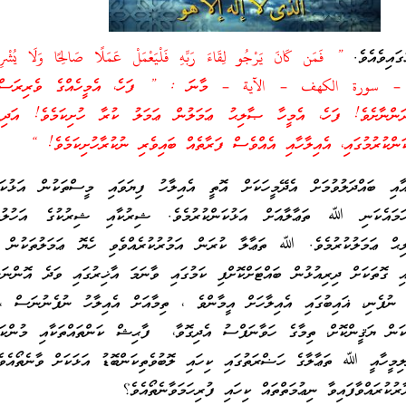
ައިވެއެވެ.
” فَمَن كَانَ يَرْ‌جُو لِقَاءَ رَ‌بِّهِ فَلْيَعْمَلْ عَمَلًا صَالِحًا وَلَا يُشْرِ‌كْ
سورة الكهف – الآية – މާނަ : ” ފަހެ، އެމީހެއްގެ ވެރިރަސްކަލ
 ދަންނާށެވެ! ފަހެ، އެމީހާ ޞާލިޙު ޢަމަލުން ޢަމަލު ކުރާ ހުށިކަމެވެ! އަދި 
ންކުރުމުގައި، އެއިލާހާއި އެއްވެސް ފަރާތެއް ބައިވެރި ނުކުރާހުށިކަމެވެ! “
ި ބައްދަލުވުމަށް އެދޭމީހަކަށް އޮތީ އެއިލާހު ފިޔަވައި މީސްތަކުން އަޅުކަން
ހަމައެކަނި ﷲ ތަޢާލާއަށް އަޅުކަންކުރުމެވެ. ޝިރުކާއި ޝިރުކުގެ އަހުލުވެ
ިޙް ޢަމަލުކުރުމެވެ. ﷲ ތަޢާލާ ކުރަން އަމުރުކުރެއްވެވި ހެޔޮ ޢަމަލުތަކުން އެ
ި ގޮތަކަށް ދިރިއުޅުން ބައްޓަށްކޮށްފި ކަމުގައި ވާނަމަ އާޚިރުގައި ވަދެ އޮންނަ
ުފެނި، ޣައިބުގައި އެއިލާހަށް އީމާންވެ ، ތިމާއަށް އެއިލާހު ނުފެނުނަސް ، 
ވާކަން ޔަޤީންކޮށް، ތިމާގެ ހަވާނަފްސު އެދިގޮވާ، ފާޙިޝް ކަންތައްތަކާއި މުންކަރ
ށްލިމީހާއީ ﷲ ތަޢާލާގެ ހަޟްރަތުގައި ކިހައި ލޮބުވެތިކަންބޮޑު އަޅަކަށް ވާނެތޯއެވ
ކުރައްވާފައިވާ ނިޢުމަތްތައް ކިހައި ފުރިހަމަވާނެތޯއެވެ؟