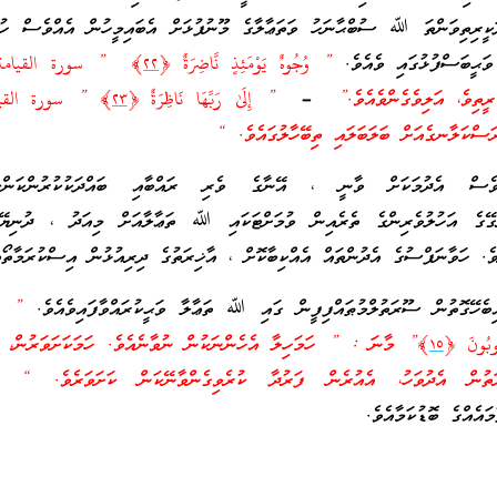
ަކީރިތިވަންތަ ﷲ ސުބްޙާނަހު ވަތަޢާލާގެ މޫނުފުޅަށް އެބައިމީހުން އެއްވެސް ހުރ
ަޙީބަސްފުޅުގައި ވެއެވެ.
” وُجُوهٌ يَوْمَئِذٍ نَّاضِرَ‌ةٌ ﴿
٢٢
﴾ ” سورة القيامة 
ރީތިވެ، އަލިވެގެންވެއެވެ.”
–
” إِلَىٰ رَ‌بِّهَا نَاظِرَ‌ةٌ ﴿
٢٣
﴾ ” سورة القيا
ްކަލާނގެއަށް ބަލަބަލައި ތިބޭހާލުގައެވެ. “
ެސް އެދުމަކަށް ވާނީ ، އޭނާގެ ވެރި ރައްބާއި ބައްދަކުކުރުންކަންކަށަ
ރުގޭގެ އަހުލުވެރިންގެ ތެރެއިން ވުމަށްޓަކައި ﷲ ތަޢާލާއަށް މިއަދު ، ދުނި
ެވެ. ހަވާނަފްސުގެ އެދުންތައް އެއްކިބާކޮށް ، އާޚިރަތުގެ ދިރިއުޅުން އިސްކުރަމާތޯއ
އިބެހޭގޮތުން ސޫރަތުލްމުޠައްފިފީން ގައި ﷲ ތަޢާލާ ވަޙީކުރައްވާފައިވެއެވެ.
” كَل
جُوبُونَ ﴿
١٥
﴾” މާނަ : ” ހަމަހިލާ އެހެންނަކުން ނުވާނެއެވެ. ހަމަކަށަވަރުން، އެ
ތުން އެދުވަހު، އެއުރެން ފަރުދާ ކުރެވިގެންވާނޭކަން ކަށަވަރެވެ. “
ނަރ
ައެއްގެ ބޮޑުކަމާއެވެ.