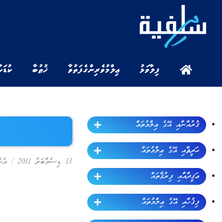
ފިލާވަޅު
ޢިލްމުވެރިންގެ ފަތުވާ
ޚުޠުބާ
ކުޑަކ
ޤުރުއާނާއި އޭގެ ޢިލްމުތައް
ޙަދީޘާއި އޭގެ ޢިލްމުތައް
13 ޑިސެމްބަރު 2011
/
އެހ
ޢަޤީދާއާއި ފިރުޤާތައް
ފިޤުހާއި އޭގެ ޢިލްމުތައް