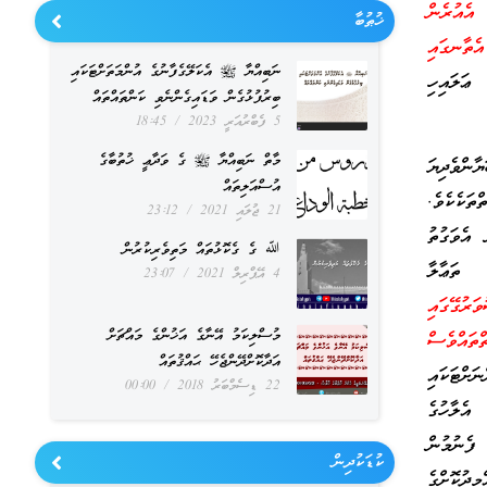
އެއުރެން
ޚުޠުބާ
ެތާނގައި
ނަބިއްޔާ ﷺ އެކަލޭގެފާނުގެ އުންމަތަށްޓަކައި
ޢަލައިހި
ބިރުފުޅުގެން ވަޑައިގެންނެވި ކަންތައްތައް
5 ފެބްރުއަރީ 2023
18:45
މާތް ނަބިއްޔާ ﷺ ގެ ވަދާޢީ ޚުތުބާގެ
ންވެދިޔަ
އުސްއަލިތައް
ތަކެކެވެ.
21 ޖުލައި 2021
23:12
 އެވަގުތު
ﷲ ގެ ގެކޮޅުތައް މަތިވެރިކުރުން
 ތަޢާލާ
4 އޭޕްރިލް 2021
23:07
ުގޭގައި
މުސްލިކަމު އޭނާގެ އަޚުންގެ މައްޗަށް
ތައްވެސް
އަދާކޮށްދޭންޖެހޭ ޙައްޤުތައް
ަށްޓަކައި
22 ޑިސެމްބަރު 2018
00:00
އެލާހުގެ
 ފެނުމުން
ކުޑަކުދިން
ީދުކޮށްގެ