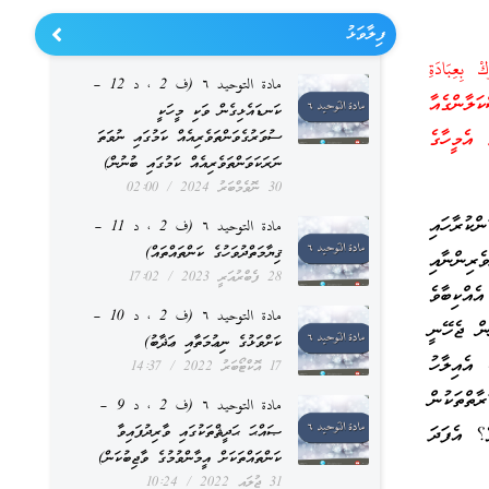
ފިލާވަޅު
 بِعِبَادَةِ
مادة التوحيد ٦ (ف 2 ، د 12 –
ާންގެއާ
ކަނޑައެޅިގެން ވަކި މީހަކީ
އެމީހާގެ
ސުވަރުގެވަންތަވެރިއެއް ކަމުގައި ނުވަތަ
ނަރަކަވަންތަވެރިއެއް ކަމުގައި ބުނުން)
30 ނޮވެމްބަރު 2024
02:00
ކުރާހައި
مادة التوحيد ٦ (ف 2 ، د 11 –
ޤިޔާމަތްދުވަހުގެ ކަންތައްތައް)
ރިންނާއި
28 ފެބްރުއަރީ 2023
17:02
އްކިބާވެ
مادة التوحيد ٦ (ف 2 ، د 10 –
ން ޖެހޭނީ
ކަށްވަޅުގެ ނިޢުމަތާއި ޢަޛާބު)
އެއިލާހު
17 އޮކްޓޯބަރު 2022
14:37
ާތްތަކުން
مادة التوحيد ٦ (ف 2 ، د 9 –
ެ؟ އެފަދަ
ޞައްޙަ ޙަދީޘްތަކުގައި ވާރިދުފައިވާ
ކަންތައްތަކަށް އީމާންވުމުގެ ވާޖިބުކަން)
31 ޖުލައި 2022
10:24