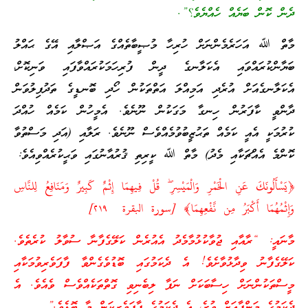
ދެން ކޮން ބަޔެއް ހެއްޔެވެ؟”.
މާތް ﷲ އަހަރެމެންނަށް ހުރިހާ މުޞީބާތެއްގެ އަޞްލާއި އޭގެ ޙައްލު
ބަޔާންކުރައްވައި އެކަލާނގެ ދީން ފުރިހަމަކުރައްވާފައި ވަނިކޮށް،
އެކަލާނގެއަށް އުރެދި އަމިއްލަ އަތްތަކުން ހޯދި ބޮނޑީގެ ތަދުފިލުވަން
ދާންވީ ކާފަރުން ހިނގާ މަގަކުން ނޫނެވެ. އެމީހުން ކަމެއް ހުއްދަ
ކުރުމަކީ އެއީ ކަމެއް ތަޙުޒީބުވުމެއްވެސް ނޫނެވެ. ރަލާއި (އަދި މަސްތުވާ
ކޮންމެ އެއްޗަކާއި މެދު) މާތް ﷲ ކީރިތި ޤުރުއާނުގައި ވަޙީކުރެއްވިއެވެ:
﴿يَسْأَلُونَكَ عَنِ الْخَمْرِ وَالْمَيْسِرِ ۖ قُلْ فِيهِمَا إِثْمٌ كَبِيرٌ وَمَنَافِعُ لِلنَّاسِ
وَإِثْمُهُمَا أَكْبَرُ مِن نَّفْعِهِمَا﴾ [سورة البقرة ‎٢١٩]
މާނައީ: “ރާއާއި ޖުވާކުޅުމާމެދު އެއުރެން ކަލޭގެފާނާ ސުވާލު ކުރެތެވެ.
ކަލޭގެފާނު ވިދާޅުވާށެވެ! އެ ދެކަމުގައި ބޮޑުވެގެންވާ ފާފަވެރިވުމަކާއި
މީސްތަކުންނަށް ހިސާބަކަށް ނަފާ ލިބެނިވި ގޮތްތަކެއްވެސް ވެއެވެ. އެ
ދެކަމުގެ މަންފާއަށް ވުރެ، އެ ދެކަމުގެ ފާފަވެރިކަން މާ ބޮޑެވެ.”