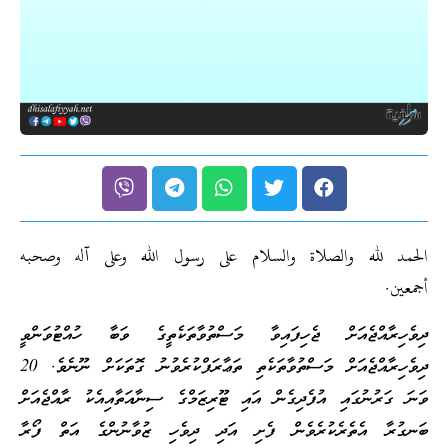
الحمد لله والصلاة والسلام على رسول الله وعلى آله وصحبه
أجمعين.
ދިވެހިރާއްޖެއަށް ޖެހިފައިވާ މަސްތުވާތަކެތީގެ ވަބާ ހުއްޓުވަންވީ
ދިވެހިރާއްޖެއަށް މަސްތުވާތަކެތި ތަޢާރަފްކުރެވުނު ގޮތަކަށް ނޫނެވެ. 20
ވަނަ ގަރުނުގައި އުފެދިގެން އައި ޓޫރިޒަމްގެ ސިނާއަތާއިއެކު ރާއްޖެއަށް
ބަނގުރާ އެތެރެކުރެވެން ފެށި އަދި ދިވެހި ޒުވާނުންގެ އަތް ފޯރާ