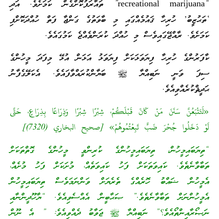
“recreational marijuana” ތައާރަފުކޮށްގެން ކަމަށެވެ. އަދި
‘ތަޙުޒީބު’ ހުރިހާ ޤައުމެއްގައި މި ބާވަތުގެ ގަންޖާ ފަތް ހުއްދަކޮށްފި
ކަމަށެވެ. ރާއްޖޭގައިވެސް މި ހުއްދަ ކުރަންވެއްޖެ ކަމުގައެވެ.
ކާފަރުންގެ ހުރިހާ ފިޔަވަޅަކަށް ފިޔަވަޅު އަޅަން އުޅޭ މިފަދަ މީހުންގެ
ސިފަ ވަނީ ނަބިއްޔާ ﷺ ބަޔާންކުރައްވާފައެވެ. އެކަލޭގެފާނު
ޙަދީޘްކުރެއްވިއެވެ.
«لَتَتْبَعُنَّ سَنَنَ مَنْ كَانَ قَبْلَكُمْ، شِبْرًا شِبْرًا وَذِرَاعًا بِذِرَاعٍ، حَتَّى
لَوْ دَخَلُوا جُحْرَ ضَبٍّ تَبِعْتُمُوهُمْ» [صحيح البخاري (7320)]
“ތިޔަބައިމީހުން، ތިޔަބައިމީހުންގެ ކުރިންވީ މީހުންގެ ގޮތްތަކަށް
ތަބާވާނެތެވެ. ކައިވަތަކަށް ފަހު ކައިވަތެއް، މުށަކަށް ފަހު މުށެއް،
އެމީހުން ޟައްބު ހޮރެއްގެ ތެރެޔަށް ވަންނަމަވެސް ތިޔަބައިމީހުން
އެމީހުންނަށް ތަބާވާނެތެވެ.” ޞަޙާބީން އެއްސެވިއެވެ. “ޔާހޫދީންނާއި
ނަޞޯރާއިންތޯއެވެ؟” ނަބިއްޔާ ﷺ ޖަވާބު ދެއްވިއެވެ: ” އެ ނޫން