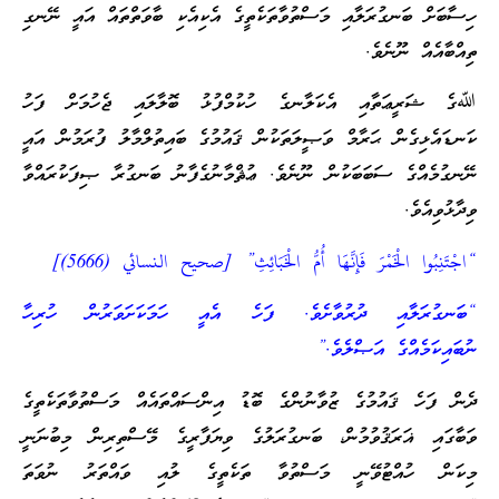
ހިސާބަށް ބަނގުރަލާއި މަސްތުވާތަކެތީގެ އެކިއެކި ބާވަތްތައް އައީ ނޭނގި
ތިއްބާއެއް ނޫނެވެ.
ﷲގެ ޝަރީޢަތާއި އެކަލާނގެ ހުކުމްފުޅު ބޮލާލައި ޖެހުމަށް ފަހު
ކަނޑައެޅިގެން ޙަރާމް ވަޞީލަތަކުން ޤައުމުގެ ބައިތުލްމާލު ފުރަމުން އައީ
ނޭނގުމެއްގެ ސަބަބަކުން ނޫނެވެ. ޢުޘްމާނުގެފާނު ބަނގުރާ ޞިފަކުރައްވާ
ވިދާޅުވިއެވެ.
“اجْتَنِبُوا الْخَمْرَ فَإِنَّهَا أُمُّ الْخَبَائِثِ” [صحيح النسائي (5666)]
“ބަނގުރަލާއި ދުރުވާށެވެ. ފަހެ އެއީ ހަމަކަށަވަރުން ހުރިހާ
ނުބައިކަމެއްގެ އަޞްލެވެ.”
ދެން ފަހެ ޤައުމުގެ ޒުވާނުންގެ ބޮޑު އިންސައްތައެއް މަސްތުވާތަކެތީގެ
ވަބާގައި ޣަރަޤުވުމުން، ބަނގުރަލުގެ ވިޔަފާރީގެ މޭސްތިރިން މިބުނަނީ
މިކަން ހުއްޓުވޭނީ މަސްތުވާ ތަކެތީގެ ލުއި ވައްތަރު ނުވަތަ