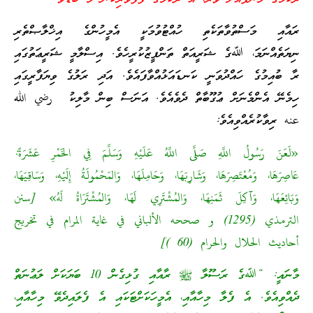
ރައާއި މަސްތުވާތަކެތި ހުއްޓުވުމަކީ އެމީހުންގެ އިޚްލާޞްތެރި
ނިޔަތެއްނަމަ، ﷲގެ ޝަރީއަތް ތަންފީޒުކުރީހެވެ. އިސްލާމީ ޝަރީޢަތުގައި
ރާ ބުއިމުގެ ހައްދުވަނީ ކަނޑައަޅުއްވާފައެވެ. އަދި ރަލުގެ ވިޔަފާރީގައި
ހިމެނޭ އެންމެނަށް ޢުގޫބާތް ދެވެއެވެ. އަނަސް ބިން މާލިކު رضي الله
عنه ރިވާކުރެއްވިއެވެ:
«لَعَنَ رَسُولُ اللَّهِ صَلَّى اللَّهُ عَلَيْهِ وَسَلَّمَ فِي الخَمْرِ عَشَرَةً:
عَاصِرَهَا، وَمُعْتَصِرَهَا، وَشَارِبَهَا، وَحَامِلَهَا، وَالمَحْمُولَةُ إِلَيْهِ، وَسَاقِيَهَا،
وَبَائِعَهَا، وَآكِلَ ثَمَنِهَا، وَالمُشْتَرِي لَهَا، وَالمُشْتَرَاةُ لَهُ» [سنن
الترمذي (1295) و صححه الألباني في غاية المرام في تخريج
أحاديث الحلال والحرام (60 )]
މާނައީ: “ﷲގެ ރަސޫލާ ﷺ ރާއާއި ގުޅިގެން 10 ބަޔަކަށް ލަޢުނަތް
ދެއްވިއެވެ. އެ ފެލާ މިހާއާއި، އެމީހަކަށްޓަކައި އެ ފެލައިދެވޭ މިހާއާއި،