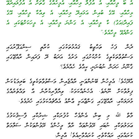
އެ ބޯ މީހާއާއި، އެ އުފުލާ މިހާއާއި، އެމީހެއްގެ ގާތަށް އެ އުފުލައިދެވޭ
މިހާއާއި، އޭގެ ބުއިން އަޅައިދޭ މިހާއާއި، އެ ވިއްކާ މީހާއާއި، އޭގެ
ފައިދާ(އަގު) ކާ މީހާއާއި، އެ ގަންނަ މީހާއާއި، އެ މީހަކަށްޓަކައި އެ
ގަންދެވޭ މީހާއެވެ.”
ދެން ފަހެ ތަޙްޒީބު ޤައުމުތަކުގައި ކުރާތީ ސިންގަޕޫރުގައި
މަސްތުވާތަކެތީގެ ކުށްކުށުގައި މަރުގެ އަދަބު ދޭ ފަދައިން ރާއްޖޭގައި
ގާނޫނު ހަދަން ނުބުނަނީ ކީއްވެ ހެއްޔެވެ؟
އާދޭހެވެ! އެމީހުން ބޭނުންވަނީ ރާއްޖެއިން މަސްތުވާތަކެތީގެ ބަލިމަޑުކަން
ފިލުވާކަށް ނޫނެވެ. އެހެނެއްކަމަކު، ވިޔާފާރިކުރާނެ އާ ވައްތެރެއްގެ
މުދަލަކާއި، ރާއްޖޭގައި ގަންޖާއަކީ ޢާންމު އެއްޗެއްކަމުގައި ހެދުމެވެ.
މާތް ﷲ މި ބިން، އެންމެހާ ކުފުރަކާއި ޝިރުކާއި ފާސިޤުކަމުގެ
ޢަމަލުތަކާއި ނުބައި ރޭވުންތައް ރާވާ މީހުންގެ ރޭވުންތަކުން ސަލާމަތް
ކުރައްވައި ރައްކާތެރި ކުރައްވާށިއެވެ! އާމީން.