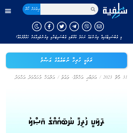
އިތުރަށް ހޯދާ
މި ވެބްސައިޓުގައިވާ ލިޔުންތައް ނަކަލު ކުރާނަމަ މި ވެބްސައިޓަށާއި ލިޔުންތެރިއާއަށް ހަވާލާދެއްވާ!
ރަލަކީ ހުރިހާ ނުބައެއްގެ އަޞްލު
31 މާޗް 2023
/
އަދަބާއި އަޚްލާޤު
,
ވަޢުޡު
/
އަލްއަޚް މުޙައްމަދު އަޙްމަދު