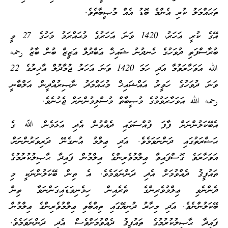
ތަޙައްމަލު ކުރި އެންމެ ބޮޑު އެއް މުޞީބާތެވެ.
އޭގެ ކުރީ އަހަރު، 1420 ވަނަ އަހަރުގެ މުޙައްރަމު މަހުގެ 27 ވީ
ބުރާސްފަތި ދުވަހުގެ ހެނދުނު ޝައިޚް ޢަބްދުލް ޢަޒީޒް ބުން ބާޒު رحمه
الله އަވަހާރަވުމާ އަދި ހަމަ 1420 ވަނަ އަހަރު ޖުމާދުލް އާޚިރުގެ 22
ވަނަ ދުވަހުގެ ހަވީރު އައްޝައިޚް މުޙައްމަދު ނާޞިރުއްދީން އަލްބާނީ
رحمه الله އަވަހާރަވުމުގެ މުޞީބާތް މުސްލިމުންނަށް ޖެހުނެވެ.
އެބޭކަލުންނަށް ފާފަ ފުއްސަވައި ދެއްވުން އެދި އަޅަމެން ﷲ ގެ
ޙަޟްރަތުގައި ދަންނަވަމެވެ. އަދި ޢިލްމު އުނގެނޭ ދަރިވަރުންނަށް،
އަވަހާރަވެ ގޮސްފައިވާ ޢިލްމުވެރިންގެ ޢިލްމުން ފައިދާ ޙާޞިލުކުރުމުގެ
ތައުފީޤު ދެއްވުމަށް އެދި ދަންނަވަމެވެ. އެ ތިން ބޭކަލުންނަކީ މި
ދެންނެވި ޢިލްމުވެރިންގެ ތެރެއިން ހިމެނިވަޑައިގަންނަވާ ތިން
ބޭކަލުންނެވެ. އަދި މިހާރު ދުނިޔޭގައި ތިއްބެވި ޢިލްމުވެރިންގެ ޢިލްމުން
ފައިދާ ޙާޞިލުކުރުމުގެ ތައުފީޤު ދެއްވުމަށްވެސް އެދި ދަންނަވަމެވެ.