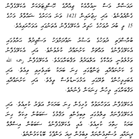
ރަމަޟާން މަސް ނިމުމާއެކު ޖިއްދާގެ ހޮސްޕިޓަލަކަށް އެކަލޭގެފާނު
ގެންދެވުނެވެ. އަދި ހިޖުރައިން 1421 ވަނަ އަހަރުގެ ޝައްވާލު މަހުގެ
15 ވީ ބުދަ ދުވަހުގެ ހަވީރު އެކަލޭގެފާނު އެތަނުގައި އަވަހާރަވިއެވެ.
ބުރާސްފަތި ދުވަހުގެ ޢަޞުރު ނަމާދަށްފަހު މަސްޖިދުލް ޙަރާމުގައި
އެކަލޭގެފާނުގެ މައްޗަށް ކަށުނަމާދު ކުރެވުނެވެ. އަދި އެކަލޭގެފާނު
ވަޅުލެވުނީ މައްކާގެ އަލްޢަދުލު މަޤްބަރާގައެވެ. އެކަލޭގެފާނު رحمه الله
ގެ ކަށުނަމާދާއި ޖަނާޒާގައި ގިނަ ބަޔަކު ބައިވެރިވި ވިއެވެ. އަދި
އެބައިމީހުންގެ ތެރޭގައި އަޅުގަނޑުވެސް ވީމެވެ. އަދި ކަށުނަމާދާއި
މަޤްބަރާގައި މީހުން ގިނަކަން ފެނުނެވެ.
އެކަލޭގެފާނު އަވަހާރަވުމާ ގުޅިގެން ގިނަ ބަޔަކަށް އަޘަރު ކުރިއެވެ. އަދި
އެކަލޭގެފާނަށް ޢިލްމުގައި ލިބިގެންވި މަޤާމުގެ ސަބަބުން މިކަމާ ގިނަ
ބަޔަކު ހިތާމަ ކުރިއެވެ. އެއީ އެކަލޭގެފާނުގެ ސަބަބުން އިސްލާމް
ދީނަށާއި މުސްލިމުންނަށް ލިބެމުން ދިޔަ މަންފާގެ ބޮޑުކަމުންނެވެ.