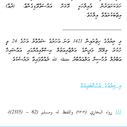
ހަމަކަށަވަރުން އެއިލާހަކީ މޮޅަށް އައްސަވާވޮޑިގެންވާ، (ދުޢާ)
އިޖާބަކުރައްވާ އިލާހެވެ.
_______________________
މި ލިޔުމުގެ ހިޖުރައިން 1421 ވަނަ އަހަރުގެ ޝައްވާލު މަހުގެ 24 ވީ
ހުކުރު ވިލޭރޭ މަދީނާގެ އަލްޖާމިޢަތުލް އިސްލާމިއްޔާގައި އައްޝައިޚް
ޢަބްދުލް މުޙްސިން އަލްޢައްބާދު حفظه الله ދެއްވާފައިވާ ދަރުސެކެވެ.
މި ލިޔުމުގެ އެހެންބައިތައް
[1]
رواه البخاري (١٣٠٣) واللفظ له، ومسلم (62 – (2315)).