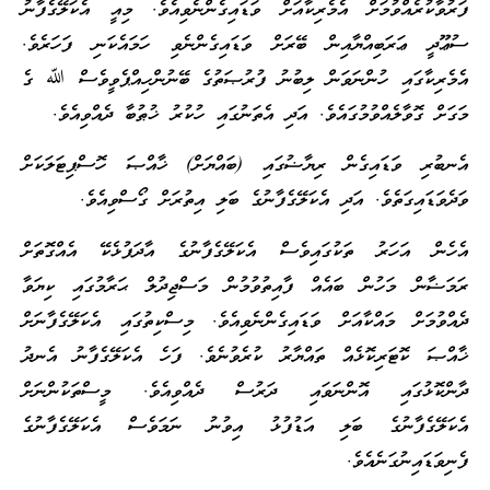
ފަރުވާކުރެއްވުމަށް އެމެރިކާއަށް ވަޑައިގެންނެވިއެވެ. މިއީ އެކަލޭގެފާނު
ސުޢޫދީ ޢަރަބިއްޔާއިން ބޭރަށް ވަޑައިގެންނެވި ހަމައެކަނި ފަހަރެވެ.
އެމެރިކާގައި ހުންނަވަން ލިބުނު ފުރުޞަތުގެ ބޭނުންހިއްޕެވީވެސް ﷲ ގެ
މަގަށް ގޮވާލެއްވުމުގައެވެ. އަދި އެތަނުގައި ހުކުރު ޚުޠުބާ ދެއްވިއެވެ.
އެނބުރި ވަޑައިގެން ރިޔާޟުގައި (ބައްޔަށް) ޚާއްޞަ ހޮސްޕިޓަލަކަށް
ވަދެވަޑައިގަތެވެ. އަދި އެކަލޭގެފާނުގެ ބަލި އިތުރަށް ގޯސްވިއެވެ.
އެހެން އަހަރު ތަކުގައިވެސް އެކަލޭގެފާނުގެ އާދަފުޅެކޭ އެއްގޮތަށް
ރަމަޟާން މަހުން ބައެއް ފާއިތުވުމުން މަސްޖިދުލް ޙަރާމުގައި ކިޔަވާ
ދެއްވުމަށް މައްކާއަށް ވަޑައިގެންނެވިއެވެ. މިސްކިތުގައި އެކަލޭގެފާނަށް
ޚާއްޞަ ކޮޓަރިކޮޅެއް ތައްޔާރު ކުރެވުނެވެ. ފަހެ އެކަލޭގެފާނު އެނދު
ދާންކޮޅުގައި އޮންނަވައި ދަރުސް ދެއްވިއެވެ. މީސްތަކުންނަށް
އެކަލޭގެފާނުގެ ބަލި އަޑުފުޅު އިވުނު ނަމަވެސް އެކަލޭގެފާނުގެ
ފެނިވަޑައިނުގަނެއެވެ.