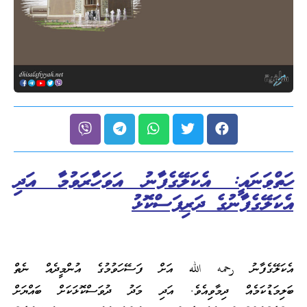
ހަތްވަނައީ: އެކަލޭގެފާނު އަވަހާރަވުމާ އަދި
އެކަލޭގެފާނުގެ ދަރިފަސްކޮޅު
އެކަލޭގެފާނު رحمه الله އަށް ފަސޭހަވުމުގެ އުންމީދެއް ނެތް
ބަލިމަޑުކަމެއް ދިމާވިއެވެ. އަދި މަދު ދުވަސްކޮޅަކަށް ބައްޔަށް