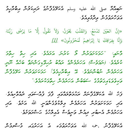
ނަބިއްޔާ صلى الله عليه وسلم އެކަލޭގެފާނުގެ ދަރިކަލުން އިބްރާހީމު
އަވަހާރަވުމުން ވިދާޅުވިއެވެ.
«إِنَّ العَيْنَ تَدْمَعُ، وَالقَلْبَ يَحْزَنُ، وَلاَ نَقُولُ إِلَّا مَا يَرْضَى رَبُّنَا،
وَإِنَّا بِفِرَاقِكَ يَا إِبْرَاهِيمُ لَمَحْزُونُونَ»
[1]
މާނައީ: “ހަމަކަށަވަރުން ލޯ ކަރުނަ އަޅައެވެ. އަދި ހިތް ހިތާމަ
ކުރެއެވެ. (ނަމަވެސް) އަހަރެމެންގެ ރައްބު ރުހިވޮޑިގަންނަވާ ބަހެއް ނޫނީ
އަހަރެމެން ނުބުނާނަމެވެ. އޭ އިބްރާހީމެވެ! ހަމަކަށަވަރުން ކަލޭގެފާނާ
ވަކިވެވަޑައިގަތުމުގެ ސަބަބުން އަހަރެމެން ހިތާމަކުރަމެވެ.”
ފަހެ ﷲ އެކަލޭގެފާނަށް ރަޙުމަތްލައްވައި ފާފަ ފުއްސަވައި ދެއްވާށިއެވެ.
އަދި ހަމަކަށަވަރުން އަހަރެމެން މިލްކުވެގެންވަނީ ﷲ އަށެވެ. އަދި
އަހަރުމެން އެނބުރި ދިއުން ވަނީވެސް އެއިލާހުގެ ޙަޟްރަތަށެވެ.
އެކަލޭގެފާނު رحمه الله އަވަހާރަވުމަކީ އެ އަހަރުގައި މުސްލިމުން