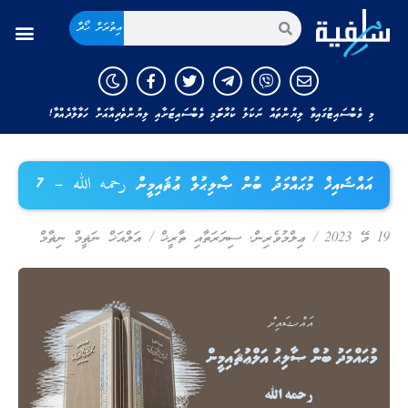
އިތުރަށް ހޯދާ
މި ވެބްސައިޓުގައިވާ ލިޔުންތައް ނަކަލު ކުރާނަމަ މި ވެބްސައިޓަށާއި ލިޔުންތެރިއާއަށް ހަވާލާދެއްވާ!
އައްޝައިޚް މުޙައްމަދު ބުން ޞާލިޙުލް ޢުޘައިމީން رحمه الله – 7
19 މޭ 2023
/
ޢިލްމުވެރިން
,
ސިޔަރަތާއި ތާރީޚް
/
އަލްއަޚް ނަޡީމް ނިޡާމް