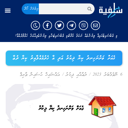
އިތުރަށް ހޯދާ
މި ވެބްސައިޓުގައިވާ ލިޔުންތައް ނަކަލު ކުރާނަމަ މި ވެބްސައިޓަށާއި ލިޔުންތެރިއާއަށް ހަވާލާދެއްވާ!
ގެއަށް ވަންނަހިނދު ކިޔާ ޛިކުރު އަދި އާ ހެދުމެއްލާއިރު ކިޔާ ދުޢާ
6 ނޮވެމްބަރު 2023
/
ދުޢާއާއި ޛިކުރު
/
އައްޝައިޚް ޙުސައިން ޠާރިޤް