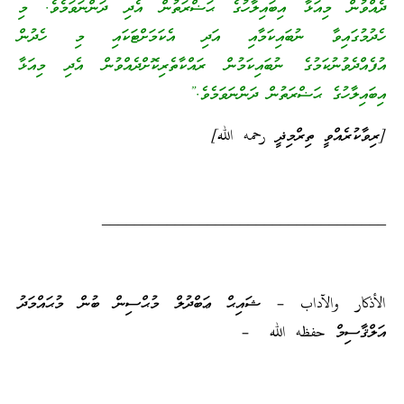
ދެއްވުން މިއަޅާ އިބައިލާހުގެ ޙަޟްރަތުން އެދި ދަންނަވަމެވެ. މި
ހެދުމުގައިވާ ނުބައިކަމާއި އަދި އެކަމަށްޓަކައި މި ހެދުން
އުފެއްދެވުނުކަމުގެ ނުބައިކަމުން ރައްކާތެރިކޮށްދެއްވުން އެދި މިއަޅާ
އިބައިލާހުގެ ޙަޟްރަތުން ދަންނަވަމެވެ.”
[ރިވާކުރެއްވީ ތިރްމިޛީ رحمه الله]
___________________________________
الأذكار والآداب – ޝައިޙް ޢަބްދުލް މުޙްސިން ބުން މުޙައްމަދު
އަލްޤާސިމް حفظه الله –