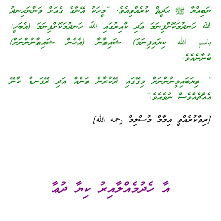
ނަބިއްޔާ ﷺ ޙަދީޘް ކުރެއްވިއެވެ. “މީހަކު އޭނާގެ ގެއަށް ވަންނަހިނދު
ﷲ ހަނދުމަކޮށްފިނަމަ އަދި ކާއިރުގައި ﷲ ހަނދުމަކޮށްފިނަމަ (އެބަހީ:
باسم الله ކިޔައިފިނަމަ) ޝައިޠާނާ (އެހެން ޝައިޠާނުންނަށް)
ބުނާނެއެވެ.
” ތިޔަބައިމީނުންނަށް މިގޭގައި ރޭކުރާނެ ތަނެއް އަދި ރޭގަނޑު ކާނޭ
އެއްޗެއްވެސް ނުވެއެވެ.”
[ރިވާކުރެއްވީ އިމާމް މުސްލިމް رحمه الله]
އާ ހެދުމެއްލާއިރު ކިޔާ ދުޢާ