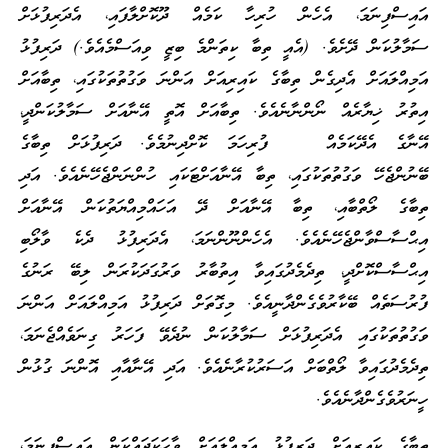
އައިސްފިނަމަ، އެހެން ހުރިހާ ކަމެއް ދޫކޮށްލާފައި، އެދަރިފުޅަށް
ސަމާލުކަން ދޭށެވެ. (އެއީ ތިބާ ކިތަންމެ ބިޒީ ވިއަސްމެއެވެ.) ދަރިފުޅު
އަމިއްލައަށް އެދިގެން ތިބާގެ ކައިރިއަށް އަންނަ ވަގުތުތަކުގައި، ތިބާއަށް
އިތުރު ޚިޔާރެއް ނޯންނާނެއެވެ. ތިބާއަށް އޮތީ އޭނާއަށް ސަމާލުކަންދީ،
އޭނާގެ އެދޭކަމެއް ފުރިހަމަ ކޮށްދިނުމެވެ. ދަރިފުޅަށް ތިބާގެ
ބޭނުންޖެހޭ ވަގުތުތަކުގައި، ތިބާ އޭނާއަށްޓަކައި ހުންނަންޖެހޭނެއެވެ. އަދި
ތިބާގެ ލޯތްބާއި، ތިބާ އޭނާއަށް ދޭ އަހައްމިއްޔަތުކަން އޭނާއަށް
އިޙްސާސްވާންޖެހޭނެއެވެ. އެހެންނޫންނަމަ، އެދަރިފުޅު ދެކެ ވާލޯބި
އިޙްސާސްކޮށްދީ، ތިދެމެދުގައިވާ އިތުބާރު ވަރުގަދަކުރަން ލިބޭ ރަނުގެ
ފުރުސަތެއް ބޭކާރުވެގެންދާނީއެވެ. މިގޮތަށް ދަރިފުޅު އަމިއްލައަށް އަންނަ
ވަގުތުތަކުގައި އެދަރިފުޅަށް ސަމާލުކަން ނުދެވޭ ފަހަރު ގިނަވެއްޖެނަމަ،
ތިދެމެދުގައިވާ ލޯތްބަށް އަސަރުކުރާނެއެވެ. އަދި އޭނާއާއި އޮންނަ ގުޅުން
ހީނަރުވެގެންދާނެއެވެ.
ތިބާގެ ކައިރިއަށް ދަރިފުޅު އަމިއްލައަށް ވާހަކަދައްކަން އައިސްފިނަމަ،