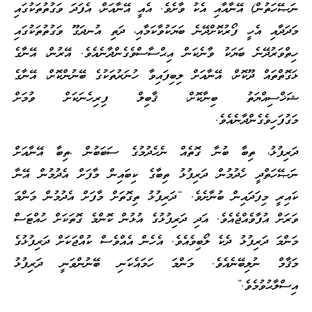
ނަޞޭހަތުން) އޭނާއާއި އެކު ވާށެވެ. އެއީ އޭނާއަށް، އެފަދަ ވަގުތުތަކުގައި
މަދަދާއި އެހީ ފޯރުކޮށްދޭނެ ބަޔަކުވާކަމާއި، ދަތި އުނދަގޫ ވަގުތުތަކުގައި
ހިތްވަރުދޭނެ ބަޔަކު ވާނެކަން އިޙްސާސްވެގެންދާނެއެވެ. އޭރުން، އޭނާގެ
ޅަގޮތްތައް ދޫކޮށް، އޭނާއަށް ލިބިފައިވާ ހުނަރުތަކުގެ ބޭނުންކޮށް، އޭނާގެ
ޝަޚްސިއްޔަތު ބިނާކޮށް، ޤާބިލް ފިރިހެނަކަށް ވުމަށް
މަގުފަހިވެގެންދާނެއެވެ.
ދަރިފުޅު، ތިބާ ބުނާ ގޮތެއް ނެހެދުމުގެ ސަބަބުން ،ތިބާ އޭނާއަށް
ނަޞޭހަތްދީ ހެދުމުން ދަރިފުޅު ތިބާގެ ކިބައިން މާފަށް އެދުމުން އޭނާ
ކައިރީ މިފަދައިން ބުނާށެވެ. “ދަރިފުޅު ތިގޮތަށް މާފަށް އެދުމުން މަންމަ
ވަރަށް އުފާވެއްޖެއެވެ. އަދި ދަރިފުޅުގެ އުޅުން ކޮންމެ ގޮތަކަށް ހުއްޓަސް
މަންމަ ދަރިފުޅު ދެކެ ލޯބިވެއެވެ. އެހެން އެއްވެސް ކުއްޖަކަށް ދަރިފުޅުގެ
މަޤާމް ނުލިބޭނެއެވެ. މަންމަ ހަމައެކަނި ބޭނުންވަނީ ދަރިފުޅު
އިސްލާޙުވުމެވެ.”