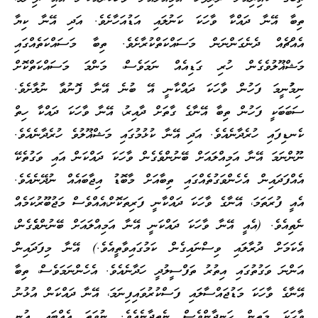
ތިބާ އޭނާ ދައްކާ ވާހަކަ ކަނުލައި އަޑުއަހާށެވެ. އަދި އޭނާ ކިޔާ
އެއްޗެއް ދެނެގަންނަން މަސައްކަތްކުރާށެވެ. ތިބާ މަސައްކަތެއްގައި
މަޝްޣޫލުވެގެން ހުރި ގަޑިއެއް ނަމަވެސް، މަންމަ މަސައްކަތްކޮށް
ނިމުުނީމަ ފަހުން ވާހަކަ ދައްކާނީ އޭ ބުނެ އޭނާ ފޮނުވާ ނުލާށެވެ.
ސަބަބަކީ ފަހުން ތިބާ އޭނާގެ ގާތަށް ދާއިރު، އޭނާ ވާހަކަ ދައްކާ ހިތް
ކެނޑިފައި ހުރެދާނެއެވެ. އަދި އޭނާ ކުޅުމުގައި މަޝްޣޫލުވެ ހުރެދާނެއެވެ.
ނޫންނަމަ އޭނާ އަމިއްލައަށް ބޭނުންވެގެން ވާހަކަ ދައްކަން އައި ވަގުތެކޭ
އެއްފަދައިން އެހެންވަގުތެއްގައި ތިބާއަށް މާބޮޑު އިޖާބައެއް ނުދޭނެއެވެ.
އެއީ ފުރަތަމަ، އޭނާގެ ވާހަކަ ދައްކާނީ ފަރިތަކޮށް،އެއްވެސް މަޖުބޫރުކަމެއް
ނެތިއެވެ. (އެއީ އޭނާ ވާހަކަ ދައްކަނީ އޭނާ އަމިއްލައަށް ބޭނުންވެެގެން،
އެކަމަށް ދުރާލައި ވިސްނައިގެން ކަމުގައިވާތީއެވެ.) އޭނާ މިފަދައިން
އަންނަ ވަގުތުގައި އިތުރު ތަފްސީލުދީ ހަދާނެއެވެ. އެހެންނަމަވެސް، ތިބާ
އޭނާގެ ވާހަކަ މަޑުޖައްސާލައި ފަސްކުރުވައިފިނަމަ، އޭނާ ދައްކަން އުޅުނު
ވާހަކަ މަތިން ހަނދާންވެސް ނެތިދާނެއެވެ. ނުވަތަ އެއްބައި އުނި