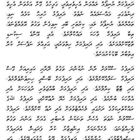
ދަރިފުޅަށް ޔުނިފޯމް ލައްވަން އެހީތެރިވެދީ، ގަމީހުގެ ގޮށް އަޅުވަން އެހީވެ
ދިނުމުގައި މައްސަލައެއް ނެތެވެ. ދަރިފުޅު ހުރިހާ ކަމެއް ނިމި،
ތައްޔާރުވެ، ޔުނިފޯމު ލައި، ކިރުތަށި ބޮއި ނިމިގެން ވަގުތު އޮވެއްޖެނަަމަ،
ތިބާ ދަރިފުޅާ ވާހަކަ ދައްކާލާށެވެ. އެއީ އޭނާގެ ސިކުނޑި
ތާޒާކޮށްލުމަށެވެ. އަދި ދަރިފުޅަށް ހިތްވަރުދީ، އަމިއްލަ ނަފްސަށް ކުރާ
އިތުބާރު ބޮޑުކުރުމަށެވެ.
ދަރިފުޅު ސްކޫލަށް ދާން ނުކުންނަ ވަގުތު ދޮރާށި ކައިރިއަށް ގޮސް
ދަރިފުޅާ ސަލާމްކޮށްލާށެވެ. އަދި ދަރިފުޅަށް ބޮސްދީ ހިނިތުންވެލާށެވެ.
އަދި ޓާާޓާ ކިޔާލާށެވެ. އަދި ދަރިފުޅަށް ބާއްޖަވެރި ދުވަހަކަށް އެދި
އެވާހަކަ ބުނާށެވެ. އަދި ދަރިފުޅަށް ހެޔޮ ދުޢާކޮށްދީ، ދަރިފުޅު ﷲގެ
ރައްކާތެރިކަމުގެ ދަށުގައި ލެހެއްޓެވުމަށް އެދި ދުޢާ ކޮށްލާށެވެ. ދަރިފުޅު
ސްކޫލުން ނުވަތަ އެހެން ތަނަކުން އެނބުރި ގެއަށް އަންނަ ވަގުތު
ޖެހިއްޖެނަމަ، މެހެމާނަކަށް އިންތިޒާރު ކުރާ ފަދައިންް އެދަރިފުޅު
އިސްތިޤްބާލުގައި ހުންނާށެވެ. ދަރިފުޅަށް ދޮރު ހުޅުވައިދޭށެވެ. އަދި