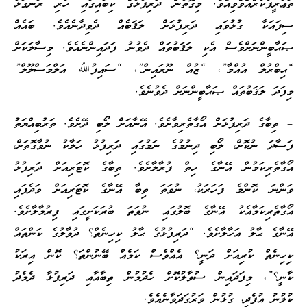
ތަޢުރީފުކުރެއްވެވިއެވެ. މިގޮތުން ދަރިފުޅުގެ ކިބައިގައި ހުރި ރަނގަޅު
ސިފައަކާ ގުޅުވައި ދަރިފުޅަށް ލަޤަބެއް ދެވިދާނެއެވެ. ބައެއް
ޞަޙާބީންނަށްވެސް އެކި ލަޤަބުތައް ދެވުނު ފަދައިންނެއެވެ. މިސާލަކަށް
“ޙިބްރުލް އުއްމާ”، “ޒުއް ނޫރައިން”، “ސައިފުﷲ އަލްމަސްލޫލް”
މިފަދަ ލަޤަބުތައް ޞަޙާބީންނަށް ދެވުނެވެ.
– ތިބާގެ ދަރިފުޅަށް އޯގާތެރިވާށެވެ. އޭނާއަށް ލޯބި ދޭށެވެ. ތަރުބިއްޔަތު
ފަސާދަ ނުކޮށް، ލޯބި ދިނުމުގެ ނަމުގައި ދަރިފުޅު ހަލާކު ނުވާގޮތަށް،
އޯގާތެރިކަމުން އޭނާގެ ހިތް ފުރާލާށެވެ. ތިބާގެ ކޮޓަރިއަށް ދަރިފުޅު
ވަންނަ ކޮންމެ ފަހަރަކު، ނުވަތަ ތިބާ އޭނާގެ ކޮޓަރިއަށް ވަދެފައި
އޯގާތެރިކަމާއެކު އޭނާގެ ބޮލުގައި ނުވަތަ ބުރަކަށީގައި ފިރުމާލާށެވެ.
އޭނާގެ ޙާލު އަހާލާށެވެ. “ދަރިފުޅުގެ ޙާލު ކިހިނެތް؟ ދުވާލުގެ ކަންތައް
ކިހިނެތް ކުރިއަށް ދަނީ؟ އެއްވެސް ކަމެއް ބޭނުންތަ؟ ކޮން އިރަކު
ކާނީ؟”، މިފަދައިން ސުވާލުކޮށް ހެދުމުން ތިބާއާއި ދަރިފުޅާ ދެމެދު
ކުލުނު އުފެދި، ގުޅުން ވަރުގަދަވާނެއެވެ.