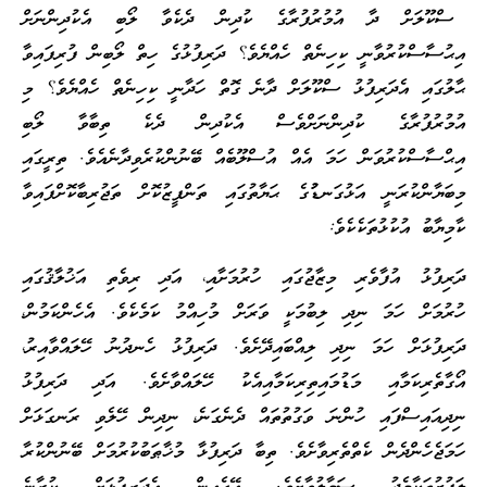
ސްކޫލަށް ދާ އުމުރުފުރާގެ ކުދިން ދެކެވާ ލޯބި އެކުދިންނަށް
އިޙުސާސްކުރުވާނީ ކިހިނެތް ހެއްޔެވެ؟ ދަރިފުޅުގެ ހިތް ލޯބިން ފުރިފައިވާ
ޙާލުގައި އެދަރިފުޅު ސްކޫލަށް ދާނެ ގޮތް ހަދާނީ ކިހިނެތް ހެއްޔެވެ؟ މި
އުމުރުފުރާގެ ކުދިންނަށްވެސް އެކުދިން ދެކެ ތިބާވާ ލޯބި
އިޙްސާސްކުރުވަން ހަމަ އެއް އުސްލޫބެއް ބޭނުންކުރެވިދާނެއެވެ. ތިރީގައި
މިބަޔާންކުރަނީ އަޅުގަނޑުުގެ ޙަޔާތުގައި ތަންފީޒުކޮށް ތަޖުރިބާކޮށްފައިވާ
ކާމިޔާބު އުކުޅުތަކެކެވެ:
ދަރިފުޅު އުފާވެރި މިޒާޖުގައި ހުރުމަށާއި، އަދި ރިވެތި އަޚުލާޤުގައި
ހުރުމަށް ހަމަ ނިދި ލިބުމަކީ ވަރަށް މުހިއްމު ކަމެކެވެ. އެހެންކަމުން،
ދަރިފުޅަށް ހަމަ ނިދި ލިއްބައިދޭށެވެ. ދަރިފުޅު ހެނދުނު ހޭލައްވާއިރު،
އޯގާތެރިކަމާއި މަޑުމައިތިރިކަމާއިއެކު ހޭލައްވާށެވެ. އަދި ދަރިފުޅު
ނިދިއައިސްފައި ހުންނަ ވަގުތުތައް ދެނެގަނެ، ނިދިން ހޭލެވި ރަނގަޅަށް
ހަމަޖެހެންދެން ކެތްތެރިވާށެވެ. ތިބާ ދަރިފުޅާ މުޚާޠަބުކުރުމަށް ބޭނުންކުރާ