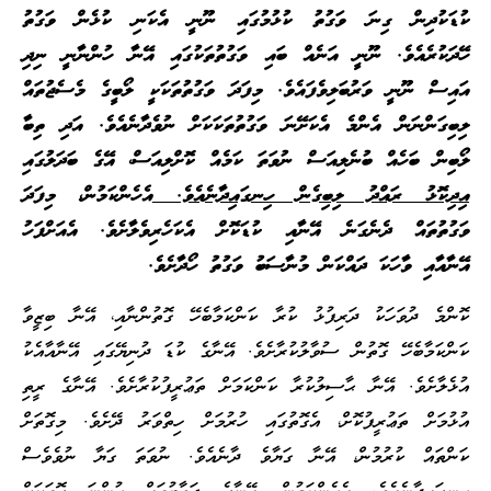
ކުޑަކުދިން ގިނަ ވަގުތު ކުޅުމުގައި ނޫނީ އެކަނި ކުޅެން ވަގުތު
ހޭދަކުރެއެވެ. ނޫނީ އަނެއް ބައި ވަގުތުތަކުގައި އޭނާ ހުންނާނީ ނިދި
އައިސް ނޫނީ ވަރުބަލިވެފައެވެ. މިފަދަ ވަގުތުތަކަކީ ލޯބީގެ މެސެޖުތައް
ލިބިގަންނަން އެންމެ އެކަށޭނަ ވަގުތުތަކަކަށް ނުވެދާނެއެވެ. އަދި ތިބާ
ލޯބިން ބަހެއް ބުނެލިއަސް ނުވަތަ ކަމެއް ކޮށްލިއަސް، އޭގެ ބަދަލުގައި
އިދިކޮޅު ރައްދު ލިބިގެން ހިނގައިދާނެއެވެ.
އެހެންކަމުން، މިފަދަ
ވަގުތުތައް ދެނެގަނެ އޭނާއި ކުޑަކޮށް އެކަހެރިވެލާށެވެ. އެއަށްފަހު
އޭނާއާއި ވާހަކަ ދައްކަން މުނާސަބު ވަގުތު ހޯދާށެވެ.
ކޮންމެ ދުވަހަކު ދަރިފުޅު ކުރާ ކަންކަމާބެހޭ ގޮތުންނާއި، އޭނާ ބިޒީވާ
ކަންކަމާބެހޭ ގޮތުން ސުވާލުކުރާށެވެ. އޭނާގެ ކުޑަ ދުނިޔޭގައި އޭނާއާއެކު
އުޅެލާށެވެ. އޭނާ ޙާސިލުކުރާ ކަންކަމަށް ތަޢުރީފުކުރާށެވެ. އޭނާގެ ރީތި
އުޅުމަށް ތަޢުރީފުކޮށް، އެގޮތުގައި ހުރުމަށް ހިތްވަރު ދޭށެވެ. މިގޮތަށް
ކަންތައް ކުރުމުން، އޭނާ ގަޔާވެ ދާނެއެވެ. ނުވަތަ ގަޔާ ނުވެވެސް