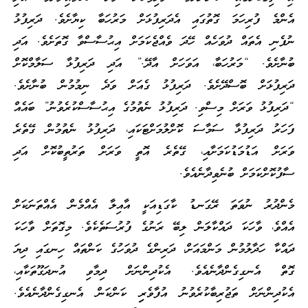
އެންމެ ފުރިހަމަ ގޮތުގައި އެދަރިފުޅަށް މަރުހަބާ ކިޔާށެވެ. ދަރިފުޅު
ނުފެނި އެތައް ދުވަހެއް ހޭދަ ވެއްޖެކަމަށް އިޙުސާސްވާ ގޮތަށެވެ. އަދި
ބުނާށެވެ. “މަރުހަބާ، އަވަހަށް އާދޭ.” އަދި ދަރިފުޅާ ސަލާމްކޮށް
ދަރިފުޅަށް ބޮސްދޭށެވެ. ދަރިފުޅު ގެއަށް ވަދެ ނިމުމުން ބުނާށެވެ.
“ދަރިފުޅު ވަރަށް މިސްވި. ދަރިފުޅު ނެތުމުގެ އިޙުސާސްކުރެވުނު” ބައެއް
ފަހަރު ދަރިފުޅާ ސަމާސަ ކޮށްލުމަށްޓަކައި، ދަރިފުޅު ނެތުމުން ގޭތެރެ
ވަރަށް އަޑުމަޑުކަމަށާއި، ގޭތެރެ އޮތީ ވަރަށް ތަރުތީބުކޮށް އަދި
ސާފުކޮށްކަމަށް ބުނެވިދާނެއެވެ.
މެންދުރު ނުވަތަ ރޭގަނޑު ކާގަޑިއަކީ އާއިލާ އެއްމެން އެއްތަނަކަށް
އެއްވެ، ވާހަކަ ދައްކާލަން ލިބޭ ރަނުގެ ފުރުސަތެކެވެ. މިގޮތަށް ވާހަކަ
ދައްކާ ހަދާލުމުން މަންމައަށް، ދަރިންގެ ދުވަހުގެ ކަންތައް ހިނގައި ދިޔަ
ގޮތް އެނގިގެންދާނެއެވެ. އެކުދިންނަށް ދިމާވި އުނދަގޫތަކާއި،
އެކުދިންނަށް ތަޖުރިބާކުރެވުނު އުފާވެރިި ކަންކަން އެނގިގެންދާނެއެވެ.