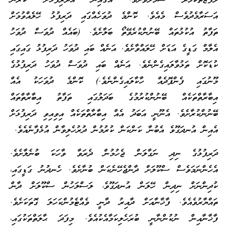
ލަފުޒުތަކާމެދު ސަމާލުވާށެވެ. އޭގެއިން އެދަރިފުޅަށް ކުރާނެ
އަސަރާމެދުވެސް މެއެވެ. ކޮންމެ ދުވަހެއްގައި ދަރިފުޅު ހޭލެއްވުމަށް
ތަފާތު އުކުޅުތައް ބޭނުންކުރެވޭތޯ ބަލާށެވެ. (ބައެއް ދުވަސް ދުވަހު
އެލާމް ގަޑީގެ އަޑަށް ހޭލައްވާށެވެ. އަނެއް ބައި ދުވަހު ދަރިފުޅު ގައިގައި
ކުޑަކޮށް ތަޅުވާލައިގެންނެވެ. އަނެއް ބައި ދުވަސް ދުވަހު ދަރިފުޅުގެ
މޫނުގައި ފެންފޮދެއް ހާކާލައިގެންނެވެ.) ކޮންމެ ދުވަހަކު އެއް
އިބާރާތްތަކެއް ބޭނުންކުރުމުގެ ބަދަލުގައި ތަފާތު އިބާރާތްތައް
ބޭނުންކުރާށެވެ. އެނޫނީ އަބަދު އެއް އިބާރާތްތަކެއް އިވިއިވި ދަރިފުޅަށް
އެއިން އުނދަގޫވެ އެބުނާ ކަންކަން ކުރުމުން ދުރުހެލިވާން އުޅެފާނެއެވެ.
ދަރިފުޅުގެ ނިދި ނަގާލަން ޖެހުމުން ދެރަވާ ވާހަކަ ބުނެލާށެވެ.
އެހެންނަމަވެސް ސްކޫލަށް ދާންޖެހޭނެކަން ބުނާށެވެ. ހެނދުނު ގަޑީގައި،
ކުދިންނަށް ނިދިން ހޭލަން އުނދަގޫވެ، ލަސްލަހުން ސްކޫލަށް ދާން
ތައްޔާރުވެއެވެ. ފާޚާނާއަށް ދާއިރު ދާނީ ވެއްޓެމުންކަހަލަ ގޮތަކަށެވެ.
ފާޚާނާއިން ނުކުންނާނީ ބުރަހެލިކަމާއެކުއެވެ. މިފަދަ ޙާލަތްތަކުގައި،