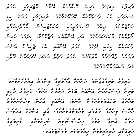
ދަރިފުޅު ނިދުމުގެ ކުރިން އޭނާއާއެކު، އޭނާގެ ކޮޓަރީގައި ނުވަތަ
އެނދުގައި ކުޑަ ވަގުތުކޮޅެއް ހޭދަކޮށްލާށެވެ. ދަރިފުޅަކީ ވަރަށް ހިކި
ކުއްޖެއްނަމަ، ތިބާގެ ކޮނޑުމަތީގައި ބަހައްޓައިގެން އޯގާތެރިކަމާއި
ލޯތްބާއެކު ވާހަކަދައްކާށެވެ. އަދި އޭނާއާއެކު މަޖާކޮށްލާ، ނިދުމުގެ ކުރިން
ވާހަކައެއް ކިޔައި ދޭށެވެ. ނުވަތަ އޭނާއާއި އެކު ޖެހިގެން އަންނަ
ދުވަހުުގެ ޕްރޮގްރާމް ރާވާލާށެވެ. ނުވަތަ ހަފްތާ ބަންދު ހޭދަކުރާނެ ގޮތާއި
މެދު މަޝްވަރާކޮށްލާށެވެ.
ދަރިފުޅު ބަލިވެއްޖެނަމަ، އޭނާއަަށް އޯގާތެރިވާ މިންވަރު އިތުރުކޮށްލާށެވެ.
ބަލިން ފަސޭހަަަންދެން އޭނާއަށް ބޮޑަށް އަޅާލުން ދޭށެވެ. ދަރިފުޅު ދާއިމީ
ބައްޔެއް ތަޙައްމަލުކުރަމުން ދާނަމަ، އޭނާއަކީ އެހެން މީހުންނަށްވުރެ
ޚާއްސަ މީހެއްގެ ގޮތުގައި މުޢާމަލާތްކުރާށެވެ. އެއީ އޭނާއަށް އެއްވެސް
ކަމެއް އުނިވާ ކަމުގެ އިޙްސާސްވެވިޔަ ނުދިނުމަށާއި، ކުރިމަތިވާ
ދަތިތަކާއި ކުރިމަތިލުމަށް ހިތްވަރަކަށް ވުމަށްޓަކައެވެ.