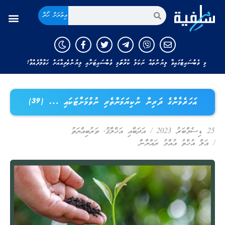
އިތުރަށް ހޯދާ
މި ވެބްސައިޓުގައިވާ ލިޔުންތައް ނަކަލު ކުރާނަމަ މި ވެބްސައިޓަށާއި ލިޔުންތެރިއާއަށް ހަވާލާދެއްވާ!
އަހަރެމެންގެ ދަރިން ނުކިޔަމަންތެރި ނުވުމަށްޓަކައި … (39)
25 ޑިސެމްބަރު 2023
/
އަދަބާއި އަޚްލާޤު
,
ތަރުބިއްޔަތު
/
އަލް އުޚްތު އުއްމު ރައްޔާން