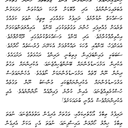
ހިނގައިދާނެއެވެ. އެހެންކަމުން، އޭނާގެ ޖަވާބުތައް ހުންނަ ގޮތަކަށް
އެބަލައިގަންނާށެވެ. އަދި މާބޮޑަށް ވާހަކަ ދައްކުވަން ގަދަކަމުން
މަސައްކަތް ނުކުރާށެވެ. ދަރިފުޅު ކަމެއްގައި ބިޒީވެ، ނުވަތަ ކަމެއްގެ
ތެރެއަށް ގެއްލިފައި ހުންނަ ވަގުތުތަކުގައި އޭނާގެ އަމިއްލަވަންތަކަމަށް
އިޙްތިރާމްކުރާށެވެ. އަދި އޭނާގެ މަސައްކަތްކުރުމުގައި ދޫކޮށްލާށެވެ.
އެއަށްފަހު، އޭނާއާއި ވާހަކަ ދައްކާލުމަށް އެކަށޭނަ ފުރުޞަތެއް ހޯދާށެވެ.
ސަބަބަކީ މައިންބަފައިން މިތިބެނީ ދަރިންގެ ރަޙުމަތުގެ ދަށުގައެވެ.
އެކުދިން އަޅުގަނޑުމެންނަށް ބޭނުންޖެހިއްޖެނަމަ، އެކުދިންނަށް ވަގުތު
ދިނުން ނޫން ގޮތެއް އަޅުގަނޑުމެންނަކަށް ނޯވެއެވެ. އެހެންނަމަވެސް،
އަޅުގަނޑުމެންނަށް އެކުދިންނަށްޓަކައި މުނާސަބު ނޫން ވަގުތެއް
ހުސްކުރެވިއްޖެނަމަ، އެއިން ކުރާނެ ފައިދާއެއް ނޯންނާނެއެވެ. އެއީ
އެކުދިންނަށްވެސް އެވާނީ ބުރައަކަށެވެ!
ދަރިފުޅު ތިބާގެ އޯގާތެރިކަމާއި، ވަގުތަށް އެދިގެން އަތުވެއްޖެނަމަ، ނުވަތަ
ތިބާގެ ޚިޔާލު ހޯދާލަން އައިސްފިނަމަ، ނުވަތަ އެހީ އަކަށް އެދިގެން