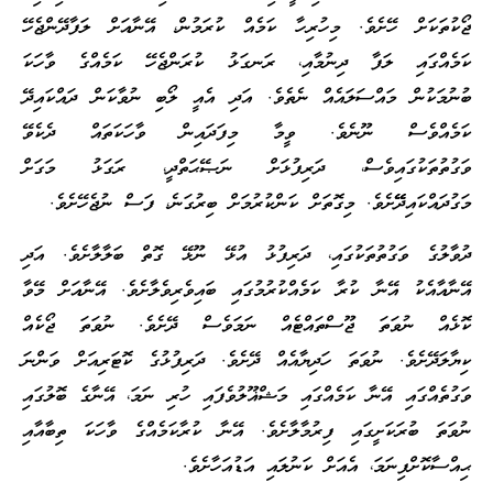
ޖޯކުތަކަށް ހޭށެވެ. މިހުރިހާ ކަމެއް ކުރަމުން، އޭނާއަށް ލަފާދޭންޖެހޭ
ކަމެއްގައި ލަފާ ދިނުމާއި، ރަނގަޅު ކުރަންޖެހޭ ކަމެއްގެ ވާހަކަ
ބުނުމަކުން މައްސަލައެއް ނެތެވެ. އަދި އެއީ ލޯބި ނުވާކަން ދައްކައިދޭ
ކަމެއްވެސް ނޫނެވެ. ވީމާ މިފަދައިން ވާހަކަތައް ދެކެވޭ
ވަގުތުތަކުގައިވެސް، ދަރިފުޅަށް ނަޞޭޙަތްދީ، ރަގަޅު މަގަށް
މަގުދައްކައިދޭޭށެވެ. މިގޮތަށް ކަންކުރުމަށް ބިރުގަނެ، ފަސް ނުޖެހޭށެވެ.
ދުވާލުގެ ވަގުތުތަކުގައި، ދަރިފުޅު އުޅޭ ނޫޅޭ ގޮތް ބަލާލާށެވެ. އަދި
އޭނާއާއެކު އޭނާ ކުރާ ކަމެއްކުރުމުގައި ބައިވެރިވެލާށެވެ. އޭނާއަށް މޭވާ
ކޮޅެއް ނުވަތަ ޖޫސްތައްޓެއް ނަމަވެސް ދޭށެވެ. ނުވަތަ ޖޯކެއް
ކިޔާލަދޭށެވެ. ނުވަތަ ހަދިޔާއެއް ދޭށެވެ. ދަރިފުޅުގެ ކޮޓަރިއަށް ވަންނަ
ވަގުތެއްގައި އޭނާ ކަމެއްގައި މަޝްޣޫލުވެފައި ހުރި ނަމަ، އޭނާގެ ބޮލުގައި
ނުވަތަ ބުރަކަށީގައި ފިރުމާލާށެވެ. އޭނާ ކުރާކަމެއްގެ ވާހަކަ ތިބާއާއި
ޙިއްސާކޮށްފިނަމަ، އެއަށް ކަނުލައި އަޑުއަހާށެވެ.