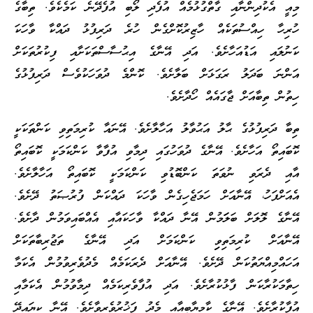
މިއީ އެކުދިންނާއި ގާތްގުޅުމެއް އުފެދި ލޯބި އުފެދޭނެ ކަމެކެވެ. ތިބާގެ
ހުރިހާ ހިއްސުތަކެއް ހާޒިރުކޮށްގެން ހުރެ ދަރިފުޅު ދައްކާ ވާހަކަ
ކަނުލައި އަޑުއަހާށެވެ. އަދި އޭނާގެ އިޙުސާސްތަކަށާއި ފިކުރުތަކަށް
އަންނަ ބަދަލު ރަގަޅަށް ބަލާށެވެ. ކޮންމެ ދުވަހަކުވެސް ދަރިފުޅުގެ
ހިތުން ތިބާއަށް ޖާގައެއް ހޯދާށެވެ.
ތިބާ ދަރިފުޅުގެ ޙާލު އަޙުވާލު އަހާލާށެވެ. އޭނައާ ކުރިމަތިވި ކަންތަކަކީ
ކޮބައިތޯ އަހާށެވެ. އޭނާގެ ދުވަހުގައި ދިމާވި އުފާވާ ކަންކަމަކީ ކޮބައިތޯ
އާއި ދެރަވި ނުވަތަ ކަންބޮޑުވި ކަންކަމަކީ ކޮބައިތޯ އަހާލާށެވެ.
އެއަށްފަހު، އޭނާއަށް ހަމަޖެހިގެން ވާހަކަ ދައްކަން ފުރުޞަތު ދޭށެވެ.
އޭނާގެ ލޮލަށް ބަލަަމުން އޭނާ ދައްކާ ވާހަކައާއި އެއްބައިވަމުން ދާށެވެ.
އޭނާއަށް ކުރިމަތިވިި ކަންކަމަށް އަދި އޭނާގެ ތަޖުރިބާތަކަށް
އަހައްމިއްޔަތުކަން ދޭށެވެ. އޭނާއަށް ދެރަކަމެއް މެދުވެރިވުމުން އެކަމާ
ހިތާމަކުރާކަން ފާޅުކުރާށެވެ. އަދި އުފާވެރިކަމެއް ދިމާވުމުން އެކަމާއި
އުފާކުރާށެވެ. އޭނާގެ ކާމިޔާބީއާއި މެދު ފަޚުރުވެރިވާށެވެ. އޭނާ ކިޔައިދޭ