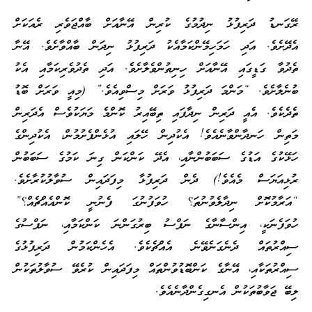
ރޭގަނޑު ދަރިފުޅު ނިދުމުގެ ކުރިން އޭނާއަށް ބާއްޖަވެރި ރެއަކަށް
އެދޭށެވެ. އަދި ހަމަހިމޭންކަމާއެކު ދަރިފުޅު ނިދަން ބާއްވާށެވެ. އޭނާ
ތެދުވާ ގަޑީގައި އޭނާއަށް ހިނިތުންވެލާށެވެެ. އަދި ތެދުވެރިކަމާއި އެކު
ބުނެލާށެވެ. “މަންމަ ދަރިފުޅު ވަރަށް މިސްވިއެވެ.” (މިއީ ވަރަށް ބޮޑު
ތެދެކެވެ. އެއީ ދަރިން ނިދާފައި ތިބޭއިރު ކޮންމެ މަޔަކުވެސް އެދަރިން
މަތިން ހަނދާންވާނެއެވެ! އެކުދިން ހޭލައި އުޅެންފެށުމުން، އެކުދިންގެ
ހަޅޭކުގެ އަޑުގެ ސަބަބުންނާއި، އެދޭ ކަންކަން ގިނަ ކަމުގެ ސަބަބުން
ރުޅިއަޔަސް މެއެވެ!) ދެން ދަރިފުޅާ މިފަދައިން ސުވާލުކުރާށެވެ.
“އަރާމުކޮށް ނިދާލެވުނުތަ؟ ހުވަފުނުގަ ފެނުނީ ކޮންއެއްޗެއް؟”
ހުވަފެނަކީ، އިންސާނާގެ ނަފްސު ބިރުގަންނަ ކަންކަމާއި، ނަފްސުގެ
ސިއްރުތައް ދެނެގަނެވޭނެ އެއްޗެކެވެ. އެހެންކަމުން ދަރިފުޅުގެ
ސިއްރުތަކާއި، އޭނާގެ ކަންބޮޑުވުންތައް މިފަދައިން ކުރެވޭ ސުވާލުތަކުން
ލިބޭ ޖަވާބުތަކުން އެނގިގެންދާނެއެވެ.