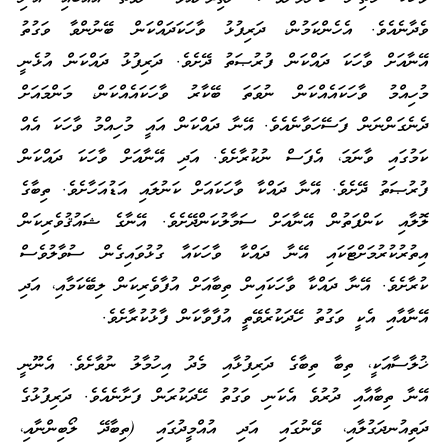
ވެދާނެއެވެ. އެހެންކަމުން، ދަރިފުޅު ވާހަކަދައްކަން ބޭނުންވާ ވަގުތު
އޭނާއަށް ވާހަކަ ދައްކަން ފުރުޞަތު ދޭށެވެ. ދަރިފުޅު ދައްކަން އުޅެނީ
މުހިއްމު ވާހަކައެއްކަން ނުވަތަ ބޭކާރު ވާހަކައެއްކަން، މަންމައަށް
ދެނެގަންނަން ފަސޭހަވާނެއެވެ. އޭނާ ދައްކަން އައީ މުހިއްމު ވާހަކަ އެއް
ކަމުގައި ވާނަމަ، އެފަސް ނުކުރާށެވެ. އަދި އޭނާއަށް ވާހަކަ ދައްކަން
ފުރުޞަތު ދޭށެވެ. އޭނާ ދައްކާ ވާހަކައަށް ކަނުލައި އަޑުއަހާށެވެ. ތިބާގެ
ލޮލާއި ކަންފަތުން އޭނާއަށް ސަމާލުކަންދޭށެވެ. އޭނާގެ ޝައުޤުވެރިކަން
އިތުރުކުރުމަށްޓަކައި އޭނާ ދައްކާ ވާހަކައާ ގުޅުވައިގެން ސުވާލުވެސް
ކުރާށެވެ. އޭނާ ދައްކާ ވާހަކައިން ތިބާއަށް އުފާވެރިކަން ލިބޭކަމާއި، އަދި
އޭނާއާއި އެކީ ވަގުތު ހޭދަކުރެވޭތީ އުފާވާކަން ފާޅުކުރާށެވެ.
ޚުލާސާއަކީ، ތިބާ ތިބާގެ ދަރިފުޅާއި މެދު އިހުމާލު ނުވާށެވެ. އެނޫނީ
އޭނާ ތިބާއާއި ދުރުވެ އެކަނި ވަގުތު ހޭދަކުރަން ފަށާނެއެވެ. ދަރިފުޅުގެ
ދަތިއުނދަގުލާއި، ވޭނުގައި އަދި އުއްމީދުގައި (ތިބާދޭ ލޯބިންނާއި،