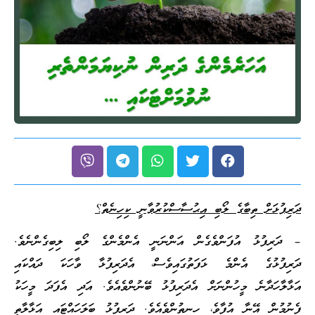
ދަރިފުޅަށް ތިބާގެ ލޯބި އިޙުސާސްކުރުވާނީ ކިހިނެތް؟
– ދަރިފުޅު އުފަންވެގެން އަންނަނީ އެންމެންގެ ލޯބި ލިބިގެންނެވެ.
ދަރިފުޅުގެ އެންމެ ޅަފަތުގައިވެސް، އެދަރިފުޅާ ވާހަކަ ދައްކައި
އަޅާލާހަދާނެ މީހުންނަށް އެދަރިފުޅު ބޭނުންވެއެވެ. އަދި އެފަދަ މީހަކު
ފެނުމުން އޭނާ އުފާވެ، ހިނިތުންވެއެވެ. ދަރިފުޅު ބަލަހައްޓައި އަޅާލާތީ