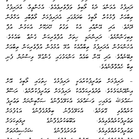
ދަރިފުޅު އެމަންމަ ދެކެ ލޯބިވެ ވަފާތެރިވެއެވެ. އެހެންވީމާ، އެދަރިފުޅު
ތިބާއަށް ފާޅުކުރާ ލޯބީގެ ބަދަލުގައި އެދަރިފުޅަށް ލޯތްބާއި އަޅާލުން
ދޭށެވެ. އަދި އޭނާއާއި އެކު ވަގުތު ހޭދަކޮށް އެކަމުން އުފާ
ލިބިގަންނާށެވެ. ދަރިންނަކީ ހިތަށް އުފާވެރިކަން ގެނުވާ ބައެކެވެ.
އެހެންކަމުން އެދަރިފުޅު ތިބާއާއެކު އުޅޭ އުޅުމުން އުފާވެރިކަން ތިބާއަށް
ލިބޭނެއެެެވެ. އަދި އޭނާ ބައެއް ކަންކަމުގައި ގެންގުޅޭ ވިސްނުން ފެނި
ތިބާ ހެއްވާލާނެއެވެ.
– ދަރިފުޅަށް ތަޢުރީފުކުރުމަކީ ދަރިފުޅުގެ ހިތުގައި ލޯބީގެ އޮށް
އިންދޭނެކަމެކެވެ. ތެދުވެރިކަމާއެކު ދަރިފުޅަށް ތައުރީފުކުރާށެވެ. ރަސޫލާ
ޞައްލަﷲ ޢަލައިހި ވަސައްލަމަ އެކަލޭގެފާނުގެ ޞަހާބީންނަށް ތަޢުރީފު
ކުރެއްވެވި ގޮތަށެވެ. އެކަލޭގެފާނު ބިލާލުގެފާނުގެ އަޑުފުޅަށް
ތަޢުރީފުކުރެއްވެވިއެވެ. އަބޫބަކުރުގެފާނުގެ ދީލަތިކަމަށް
ތަޢުރީފުކުރެއްވެވިއެވެ. ޢުމަރުގެފާނުގެ ޝަޚުޞިއްޔަތަށް