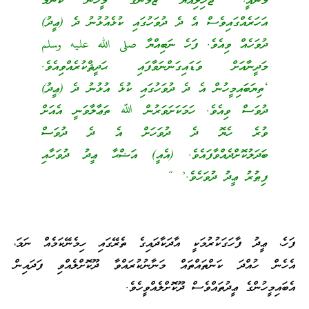
މާނައީ: “ޖާހިލިއްޔަ ޒަމާނުގެ މީހުން ކޮންމެ
އަހަރެއްގައިވެސް އެ ދެ ދުވަހުގައި ކުޅެއުޅުނު ދެ (ޢީދު)
ދުވަހެއް ވިއެވެ. ފަހެ ނަބިއްޔާ صلى الله عليه وسلم
މަދީނާއަށް ވަޑައިގަންނަވާފައި ޙަދީޘްކުރެއްވިއެވެ.
‘ތިޔަބައިމީހުން އެ ދެ ދުވަހުގައި ކުޅެ އުޅުނު ދެ (ޢީދު)
ދުވަސް ވިއެވެ. ހަމަކަށަވަރުން ﷲ ތަޢާލާވަނީ އެއަށް
ވުރެ ހެޔޮ ދެ ދުވަހަށް އެ ދެ ދުވަސް
ބަދަލުކޮށްދެއްވާފައެވެ. (އެއީ) އަޟްޙާ ޢީދު ދުވަހާއި
ފިޠުރު ޢީދު ދުވަހެވެ.’ “
ފަހެ، ޢީދު ފާހަގަކުރުމަކީ އާދަކާދައިގެ ތެރޭގައި ހިމެނޭކަމެއް ނަމަ،
އެހެން ހުއްދަ ކަންތައްތައް މަނާނުކުރައްވާ ދޫކޮށްލެއްވި ފަދައިން
އެބައިމީހުންގެ ޢީދުތައްވެސް ދޫކޮށްލެއްވީހެވެ.