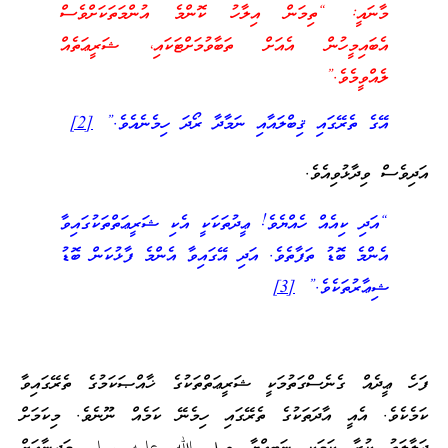
މާނައީ: “ތިމަން އިލާހު ކޮންމެ އުންމަތަކަށްވެސް
އެބައިމީހުން އެއަށް ތަބާވުމަށްޓަކައި، ޝަރީޢަތެއް
ލެއްވީމެވެ.”
އޭގެ ތެރޭގައި ޤިބްލައާއި ނަމާދާ ރޯދަ ހިމެނެއެވެ.”
[2]
އަދިވެސް ވިދާޅުވިއެވެ.
“އަދި ކިއެއް ހެއްޔެވެ! ޢީދުތަކަކީ އެކި ޝަރީޢަތްތަކުގައިވާ
އެންމެ ބޮޑު ތަފާތެވެ. އަދި އޭގައިވާ އެންމެ ފާޅުކަން ބޮޑު
ޝިޢާރުތަކެވެ.”
[3]
ފަހެ ޢީދެއް ގެނެސްގަތުމަކީ ޝަރީޢަތްތަކުގެ ޚާއްޞަކަމުގެ ތެރޭގައިވާ
ކަމެކެވެ. އެއީ އާދަތަކުގެ ތެރޭގައި ހިމެނޭ ކަމެއް ނޫނެވެ. މިކަމަށް