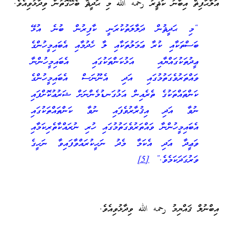
އަލްޙާފިޡް އިބްނު ކަޘީރު رحمه الله މި ޙަދީޘާ ބެހޭގޮތުން ވިދާޅުވިއެވެ.
“މި ޙަދީޘުން ދަލާލަތުކުރަނީ ކާފިރުން ބުނެ އުޅޭ
ބަސްތަކާއި ކުރާ ޢަމަލުތަކާއި ލާ ހެދުމާއި އެބައިމީހުންގެ
ޢީދުތަކުގައްޔާއި އަޅުކަންތަކުގައި އެބައިމީހުންނާ
ވައްތަރުވެގަތުމުގައި އަދި އެނޫނަސް އެބައިމީހުންގެ
ކަންތައްތަކުގެ ތެރެއިން އަޅުގަނޑުމެންނަށް ޝަރުޢުކޮށްފައި
ނުވާ އަދި އިޤުރާރުވެފައި ނުވާ ކަންތައްތަކުގައި
އެބައިމީހުންނާ ވައްތަރުވެގަތުމުގައި ހުރި ނުރައްކާތެރިކަމާއި
ވަޢީދާ އަދި އެކަމާ މެދު ނަހީކުރައްވާފައިވާ ނަހީގެ
ވަރުގަދަކަމެވެ.”
[5]
އިބްނުލް ޤައްޔިމު رحمه الله ވިދާޅުވިއެވެ.