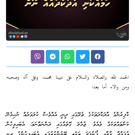
الحمد لله، والصلاة والسلام على نبينا محمد، وعلى آله وصحبه،
ومن والاه، أما بعد:
ކާފިރުންގެ އާދަކާދަތަކުގެ ތެރޭގައި ދީނީ އެއްވެސް ކުލަވަރެއް ނުހިމެނޭ
ކަންތައްތަކެއް ވެއެވެ. ޖުމްލަ ގޮތެއްގައި ދަންނަވާނަމަ، އެބައިމީހުން
އުފައްދާ ކާރާއި ފޯނުފަދަ ތަކެތި ބޭނުންކުރުމަކީ އެބައިމީހުންގެ ދީނީ