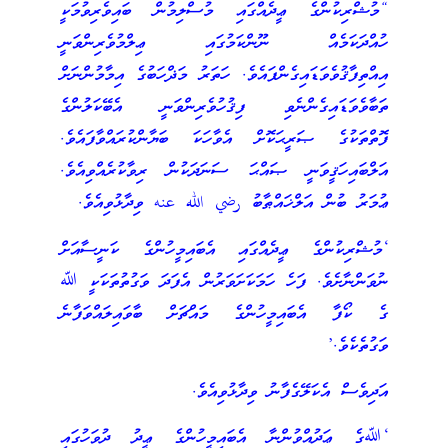
“މުޝްރިކުންގެ ޢީދެއްގައި މުސްލިމުން ބައިވެރިވުމަކީ
ހުއްދަކަމެއް ނޫންކަމުގައި ޢިލްމުވެރިންވަނީ
އިއްތިފާޤުވެވަޑައިގެންފައެވެ. ހަތަރު މަޛްހަބުގެ އިމާމުންނަށް
ތަބާވެވަޑައިގެންނެވި ފިޤުހުވެރިންވަނީ އެބޭކަލުންގެ
ފޮތްތަކުގެ ޞަރީޙަކޮށް އެވާހަކަ ބަޔާންކުރައްވާފައެވެ.
އަލްބައިހަޤީވަނީ ޞައްޙަ ސަނަދަކުން ރިވާކުރެއްވިއެވެ.
ޢުމަރު ބުން އަލްޚައްޠާބު رضي الله عنه ވިދާޅުވިއެވެ.
‘މުޝްރިކުންގެ ޢީދެއްގައި އެބައިމީހުންގެ ކަނީސާއަށް
ނުވަންނާށެވެ. ފަހެ ހަމަކަށަވަރުން އެފަދަ ވަގުތުތަކަކީ ﷲ
ގެ ކޯފާ އެބައިމީހުންގެ މައްޗަށް ބާވައިލައްވަފާނެ
ވަގުތެކެވެ.’
އަދިވެސް އެކަލޭގެފާނު ވިދާޅުވިއެވެ.
‘ﷲގެ ޢަދުއްވުންނާ އެބައިމީހުންގެ ޢީދު ދުވަހުގައި