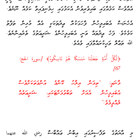
އެއްވެސް ކަމެއްގައި ބައިވެރިވުން އެކަމުގައި ހިމެނިފައިވާ ކަމެއް ނޫނެވެ.
އެހެނަސް އެބައިމީހުން ފާހަގަކުރާ ޢީދުތަކަކީ އެއާ މުޅިން ތަފާތު
ކަމެކެވެ. ފަހެ ޢީދުތައް ވަނީ އެބައިމީހުންގެ ޝަރީޢަތުގެ ތެރެއިންނެވެ.
ﷲ ތަޢާލާ ވަޙީކުރައްވާފައި ވެއެވެ.
﴿‏لِّكُلِّ أُمَّةٍ جَعَلْنَا مَنسَكًا هُمْ نَاسِكُوهُ﴾ [سورة الحج:
67]
މާނައީ: “ތިމަން އިލާހު ކޮންމެ އުންމަތަކަށްވެސް
އެބައިމީހުން އެއަށް ތަބާވުމަށްޓަކައި، ޝަރީޢަތެއް
ލެއްވީމެވެ.”
މި އާޔަތުގެ ތަފްސީރުގައި އިބްނު ޢައްބާސް رضي الله عنهما