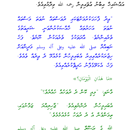
އައްޝައިޚް އިބްނު ޢުޘައިމީން رحمه الله ވިދާޅުވިއެވެ.
“ޢީދު ފާހަގަކުރުމަށްޓަކައި ދުވަސްތައް ނުވަތަ މަސްތައް
ނުވަތަ އަހަރުތައް ޚާއްޞަކުރުންވަނީ ޝަރީޢަތުގެ
ތެރެއިންނެވެ. އާދަތަކުގެ ތެރެއަކުން ނޫނެވެ. ފަހެ
ނަބިއްޔާ صلى الله عليه وعلى آله وسلم މަދީނާއަށް
ހިޖުރަކުރެއްވިއިރު އެބައިމީހުން ކުޅެއުޅޭ ދެ ޢީދެއް ވެއެވެ.
ފަހެ، އެކަލޭގެފާނު ޙަދީޘްކުރެއްވިއެވެ.
«مَا هَذَانِ الْيَوْمَانِ؟»
މާނައީ: “މިއީ ކޮން ދެ ދުވަހެއް ހެއްޔެވެ؟”
އެބައިމީހުން ދެންނެވިއެވެ. “ޖާހިލިއްޔަ ޒަމާނުގައި،
ތިމަންމެން އެ ދެ ދުވަހު ކުޅެއުޅެމެވެ.”
ﷲ ގެ ރަސޫލާ صلى الله عليه وعلى آله وسلم