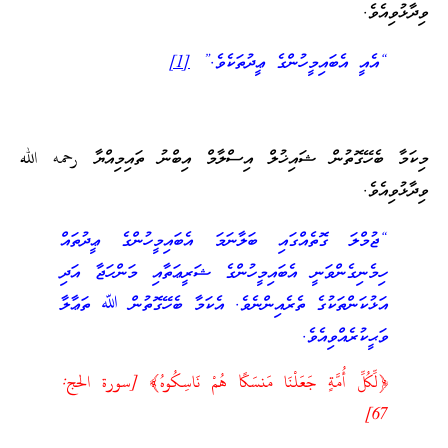
ވިދާޅުވިއެވެ.
“އެއީ އެބައިމީހުންގެ ޢީދުތަކެވެ.”
[1]
މިކަމާ ބެހޭގޮތުން ޝައިޚުލް އިސްލާމް އިބްނު ތައިމިއްޔާ رحمه الله
ވިދާޅުވިއެވެ.
“ޖުމްލަ ގޮތެއްގައި ބަލާނަމަ އެބައިމީހުންގެ ޢީދުތައް
ހިމެނިގެންވަނީ އެބައިމީހުންގެ ޝަރީޢަތާއި މަންހަޖާ އަދި
އަޅުކަންތަކުގެ ތެރެއިންނެވެ. އެކަމާ ބެހޭގޮތުން ﷲ ތަޢާލާ
ވަޙީކުރެއްވިއެވެ.
﴿‏لِّكُلِّ أُمَّةٍ جَعَلْنَا مَنسَكًا هُمْ نَاسِكُوهُ﴾ [سورة الحج:
67]