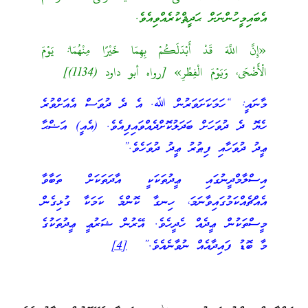
އެބައިމީހުންނަށް ޙަދީޘްކުރެއްވިއެވެ.
«إِنَّ اللَّهَ قَدْ أَبْدَلَكُمْ بِهِمَا خَيْرًا مِنْهُمَا: يَوْمَ
الْأَضْحَى، وَيَوْمَ الْفِطْرِ» [رواه أبو داود (1134)]
މާނައީ: “ހަމަކަށަވަރުން ﷲ. އެ ދެ ދުވަސް އެއަށްވުރެ
ހެޔޮ ދެ ދުވަހަށް ބަދަލުކޮށްދެއްވައިފިއެވެ. (އެއީ) އަޟްޙާ
ޢީދު ދުވަހާއި ފިޠުރު ޢީދު ދުވަހެވެ.”
އިސްލާމްދީނުގައި ޢީދުތަކަކީ އާދަތަކަށް ތަބާވާ
އެއްޗެއްކަމުގައިވާނަމަ، ހިނގާ ކޮންމެ ކަމަކާ ގުޅިގެން
މީސްތަކުން ޢީދެއް ހެދީހެވެ. އޭރުން ޝަރުޢީ ޢީދުތަކުގެ
މާ ބޮޑު ފައިދާއެއް ނުވާނެއެވެ.”
[4]