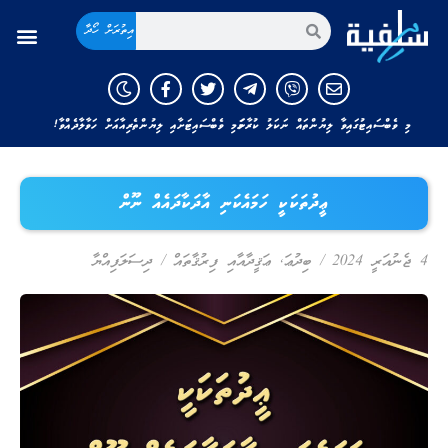
އިތުރަށް ހޯދާ
މި ވެބްސައިޓުގައިވާ ލިޔުންތައް ނަކަލު ކުރާނަމަ މި ވެބްސައިޓަށާއި ލިޔުންތެރިއާއަށް ހަވާލާދެއްވާ!
ޢީދުތަކަކީ ހަމައެކަނި އާދަކާދައެއް ނޫން
4 ޖެނުއަރީ 2024
/
ބިދުޢަ
,
ޢަޤީދާއާއި ފިރުޤާތައް
/
ދިސަލަފިއްޔާ