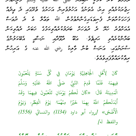
ދަލާލަތު ކުރާ ކަމަކީ ނަބިއްޔާ صلى الله عليه وسلم މަދީނާއަށް
ހިޖުރަކުރެއްވި އިރު، އެތަނުގެ އަހުލުވެރިން އަހަރުގެ ތެރޭގައި ދެ ޢީދެއް
ފަހަގަކުރާތަން ފެނިވަޑައިގެންނެވުމުން، ﷲ ތަޢާލާ އެ ދެ ދުވަސް
އެއަށްވުރެ ހެޔޮ ދެ ދުވަހަށް ބަދަލުކުރެއްވިކަމުގެ ޚަބަރު ދެއްވިކަން
ބަޔާންކުރެއްވި ޙަދީޘެވެ. އަބޫ ދާވޫދާއި ނަސާއީ އެބޭކަލުންގެ
ސުނަނުގައި، އަނަސް ބުން މާލިކު رضي الله عنه ގެ އަރިހުން
ރިވާކުރައްވާފައިވެއެވެ.
كَانَ لِأَهْلِ الْجَاهِلِيَّةِ يَوْمَانِ فِي كُلِّ سَنَةٍ يَلْعَبُونَ
فِيهِمَا، فَلَمَّا قَدِمَ النَّبِيُّ صَلَّى اللهُ عَلَيْهِ وَسَلَّمَ
الْمَدِينَةَ، قَالَ: «كَانَ لَكُمْ يَوْمَانِ تَلْعَبُونَ فِيهِمَا وَقَدْ
أَبْدَلَكُمُ اللَّهُ بِهِمَا خَيْرًا مِنْهُمَا: يَوْمَ الْفِطْرِ، وَيَوْمَ
الْأَضْحَى» [رواه أبو داود (1134) والنسائي (1556)
واللفظ له]