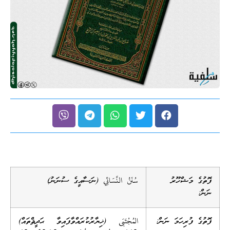
ފޮތުގެ މަޝްހޫރު
سُنَنُ النَّسَائِي (ނަސާއީގެ ސުނަނު)
ނަން:
ފޮތުގެ ފުރިހަމަ ނަން:
المُجْتَبَى (ޚިޔާރުކުރައްވާފައިވާ ޙަދީޘްތައް)