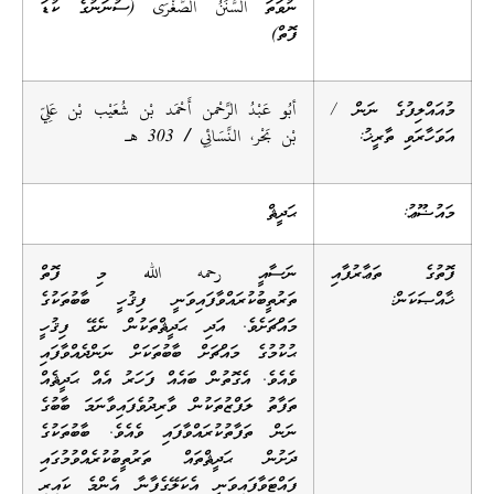
ނުވަތަ السُّنَنُ الصُّغْرَى (ސުނަނުގެ ކުޑަ
ފޮތް)
މުއައްލިފުގެ ނަން /
أبُو عَبْدُ الرَّحْمن أَحْمَد بْن شُعَيْب بْن عَلِيّ
އަވަހާރަވި ތާރީޚު:
بْن بَحْر،
النَّسَائِي /
303 هــ
މައުޟޫޢު:
ޙަދީޘް
ފޮތުގެ ތަޢާރުފާއި
ނަސާއީ رحمه الله މި ފޮތް
ޚާއްޞަކަން:
ތަރުތީބުކުރައްވާފައިވަނީ ފިޤުހީ ބާބުތަކުގެ
މައްޗަށެވެ. އަދި ޙަދީޘްތަކުން ނެގޭ ފިޤުހީ
ޙުކުމުގެ މައްޗަށް ބާބުތަކަށް ނަންދެއްވާފައި
ވެއެވެ. އެގޮތުން ބައެއް ފަހަރު އެއް ޙަދީޘެއް
ތަފާތު ލަފްޒުތަކުން ވާރިދުވެފައިވާނަމަ ބާބުގެ
ނަން ތަފާތުކުރައްވާފައި ވެއެވެ. ބާބުތަކުގެ
ދަށުން ޙަދީޘްތައް ތަރުތީބުކުރެއްވުމުގައި
ފައްޓަވާފައިވަނީ އެކަލޭގެފާނާ އެންމެ ކައިރި