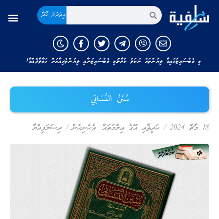
އިތުރަށް ހޯދާ
މި ވެބްސައިޓުގައިވާ ލިޔުންތައް ނަކަލު ކުރާނަމަ މި ވެބްސައިޓަށާއި ލިޔުންތެރިއާއަށް ހަވާލާދެއްވާ!
سُنَنُ النَّسَائِي
18 މާޗް 2024
/
ޙަދީޘާއި އޭގެ ޢިލްމުތައް
,
އެހެނިހެން
/
ދިސަލަފިއްޔާ