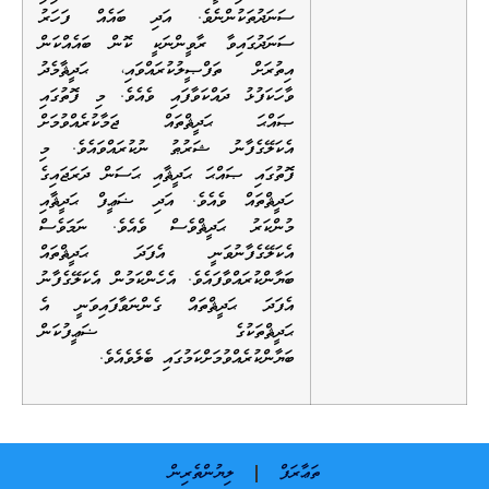
ސަނަދުތަކުންނެވެ. އަދި ބައެއް ފަހަރު
ސަނަދުގައިވާ ރާވީންނަކީ ކޮން ބައެއްކަން
އިތުރަށް ތަފްޞީލުކުރައްވައި، ޙަދީޘާމެދު
ވާހަކަފުޅު ދައްކަވާފައި ވެއެވެ. މި ފޮތުގައި
ޞައްޙަ ޙަދީޘްތައް ޖަމާކުރެއްވުމަށް
އެކަލޭގެފާނު ޝަރުޠު ނުކުރައްވައެވެ. މި
ފޮތުގައި ޞައްޙަ ޙަދީޘާއި ޙަސަން ދަރަޖައިގެ
ހަދީޘްތައް ވެއެވެ. އަދި ޟަޢީފް ޙަދީޘާއި
މުންކަރު ޙަދީޘްވެސް ވެއެވެ. ނަމަވެސް
އެކަލޭގެފާނުވަނީ އެފަދަ ޙަދީޘްތައް
ބަޔާންކުރައްވާފައެވެ. އެހެންކަމުން އެކަލޭގެފާނު
އެފަދަ ޙަދީޘްތައް ގެންނަވާފައިވަނީ އެ
ޙަދީޘްތަކުގެ ޟަޢީފުކަން
ބަޔާންކުރެއްވުމަށްކަމުގައި ބެލެވެއެވެ.
ތަޢާރަފް
ލިޔުންތެރިން