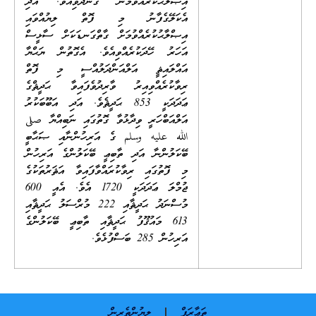
އިޞްލާޙުކުރައްވަމުން ގެންދެވިއެވެ. އަދި
އެކަލޭގެފާނު މި ފޮތް ލިޔުއްވައި
އިޞްލާޙުކުރެއްވުމަށް ގާތްގަނޑަކަށް ސާޅީސް
އަހަރު ހޭދަކުރެއްވިއެވެ. އެގޮތުން ޔަޙްޔާ
އައްލައިޘީ އަލްއަންދަލުއްސީ މި ފޮތް
ރިވާކުރެއްވިއިރު ވާރިދުވެފައިވާ ޙަދީޘްގެ
ޢަދަދަކީ 853 ޙަދީޘެވެ. އަދި އަބޫބަކުރު
އަލްއަބްހަރީ ވިދާޅުވާ ގޮތުގައި ނަބިއްޔާ صلى
الله عليه وسلم ގެ އަރިހުންނާއި ޞަޙާބީ
ބޭކަލުންނާ އަދި ތާބިޢީ ބޭކަލުންގެ އަރިހުން
މި ފޮތުގައި ރިވާކުރައްވާފައިވާ އަޘަރުތަކުގެ
ޖުމްލަ ޢަދަދަކީ 1720 އެވެ. އެއީ 600
މުސްނަދު ޙަދީޘާއި 222 މުރްސަލު ޙަދީޘާއި
613 މައުޤޫފު ޙަދީޘާއި ތާބިޢީ ބޭކަލުންގެ
އަރިހުން 285 ބަސްފުޅެވެ.
ތަޢާރަފް
ލިޔުންތެރިން