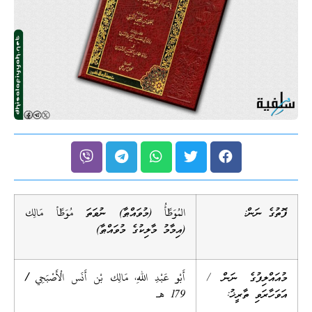
ފޮތުގެ ނަން:
المُوَطَّأُ (މުވައްޠާ) ނުވަތަ مُوَطَّأ مَالِك
(އިމާމު މާލިކުގެ މުވައްޠާ)
މުއައްލިފުގެ ނަން /
أَبْو عَبْدِ اللهِ،
مَالِك
بْن أَنَس الْأَصْبَحِي
/
އަވަހާރަވި ތާރީޚު:
179 هــ