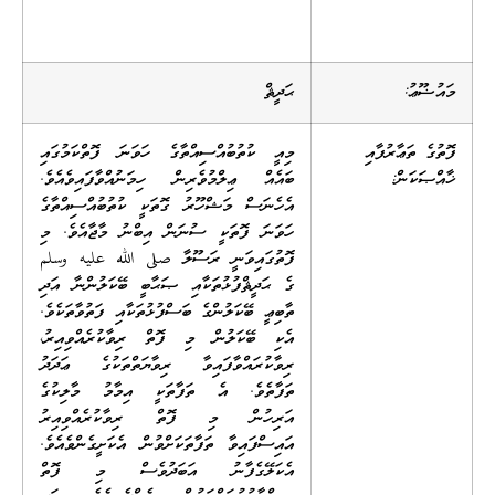
މައުޟޫޢު:
ޙަދީޘް
ފޮތުގެ ތަޢާރުފާއި
މިއީ ކުތުބުއްސިއްތާގެ ހަވަނަ ފޮތްކަމުގައި
ޚާއްޞަކަން:
ބައެއް ޢިލްމުވެރިން ހިމަނުއްވާފައިވެއެވެ.
އެހެނަސް މަޝްހޫރު ގޮތަކީ ކުތުބުއްސިއްތާގެ
ހަވަނަ ފޮތަކީ ސުނަން އިބްނު މާޖާއެވެ. މި
ފޮތުގައިވަނީ ރަސޫލާ صلى الله عليه وسلم
ގެ ޙަދީޘްފުޅުތަކާއި ޞަޙާބީ ބޭކަލުންނާ އަދި
ތާބިޢީ ބޭކަލުންގެ ބަސްފުޅުތަކާއި ފަތުވާތަކެވެ.
އެކި ބޭކަލުން މި ފޮތް ރިވާކުރެއްވިއިރު،
ރިވާކުރައްވާފައިވާ ރިވާޔަތްތަކުގެ ޢަދަދު
ތަފާތެވެ. އެ ތަފާތަކީ އިމާމު މާލިކުގެ
އަރިހުން މި ފޮތް ރިވާކުރެއްވިއިރު
އައިސްފައިވާ ތަފާތަކަށްވުން އެކަށީގެންވެއެވެ.
އެކަލޭގެފާނު އަބަދުވެސް މި ފޮތް