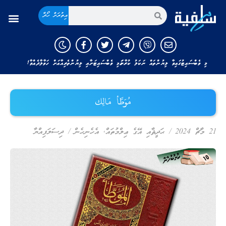
އިތުރަށް ހޯދާ
މި ވެބްސައިޓުގައިވާ ލިޔުންތައް ނަކަލު ކުރާނަމަ މި ވެބްސައިޓަށާއި ލިޔުންތެރިއާއަށް ހަވާލާދެއްވާ!
مُوَطَّأ مَالِك
21 މާޗް 2024
/
ޙަދީޘާއި އޭގެ ޢިލްމުތައް
,
އެހެނިހެން
/
ދިސަލަފިއްޔާ