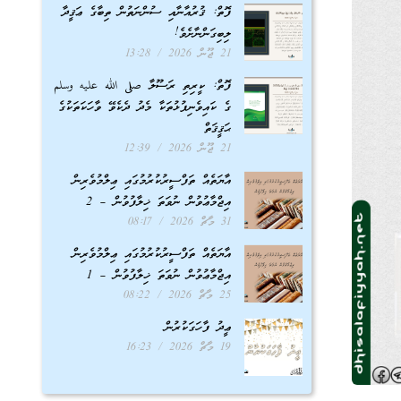
ފޮތް: ޤުރުއާނާއި ސުންނަތުން ތިބާގެ ޢަޤީދާ
ލިބިގަންނާށެވެ!
21 ޖޫން 2026
13:28
ފޮތް: ކީރިތި ރަސޫލާ صلى الله عليه وسلم
ގެ ކައިވެނިފުޅުތަކާ މެދު ދެކެވޭ ވާހަކަތަކުގެ
ޙަޤީޤަތް
21 ޖޫން 2026
12:39
އާޔަތެއް ތަފްސީރުކުރުމުގައި ޢިލްމުވެރިން
އިޖްމާޢުވުން ނުވަތަ ޚިލާފުވުން – 2
31 މާޗް 2026
08:17
އާޔަތެއް ތަފްސީރުކުރުމުގައި ޢިލްމުވެރިން
އިޖްމާޢުވުން ނުވަތަ ޚިލާފުވުން – 1
25 މާޗް 2026
08:22
ޢީދު ފާހަގަކުރުން
19 މާޗް 2026
16:23