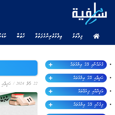
ފިލާވަޅު
ޢިލްމުވެރިންގެ ފަތުވާ
ޚުޠުބާ
ކުޑަކ
ޤުރުއާނާއި އޭގެ ޢިލްމުތައް
ޙަދީޘާއި އޭގެ ޢިލްމުތައް
22 މާޗް 2024
/
ޙަދީޘާއި 
ޢަޤީދާއާއި ފިރުޤާތައް
ފިޤުހާއި އޭގެ ޢިލްމުތައް