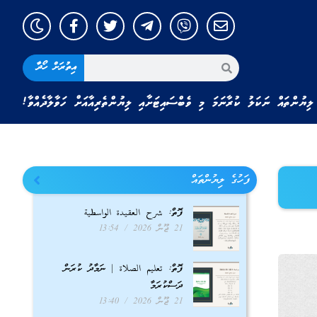
އިތުރަށް ހޯދާ
ލިޔުންތައް ނަކަލު ކުރާނަމަ މި ވެބްސައިޓަށާއި ލިޔުންތެރިއާއަށް ހަވާލާދެއްވާ!
ފަހުގެ ލިޔުންތައް
ފޮތް: شرح العقيدة الواسطية
21 ޖޫން 2026
13:54
ފޮތް: تعليم الصلاة | ނަމާދު ކުރަން
ދަސްކުރަމާ
21 ޖޫން 2026
13:40