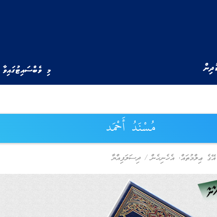
ުދިން
މި ވެބްސައިޓުގައިވާ 
مُسْنَدُ أَحْمَد
އޭގެ ޢިލްމުތައް
,
އެހެނިހެން
/
ދިސަލަފިއްޔާ