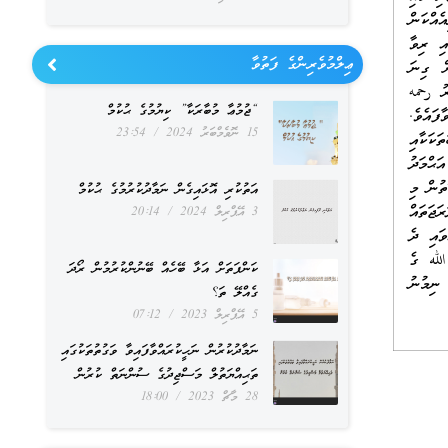
އްކަން
އި ރިވާ
ޢިލްމުވެރިންގެ ފަތުވާ
ް ގިނަ
ރު رحمه
“ޖުމުޢާ މުބާރަކާ” ކިޔުމުގެ ޙުކުމް
ފައެވެ.
15 ނޮވެމްބަރު 2024
23:54
ކަކާއި
ަޙްމަދު
ތުން މި
އަތުކުރި އޮޅައިގެން ނަމާދުކުރުމުގެ ޙުކުމް
ޖަތައް
3 އޭޕްރިލް 2024
20:14
ވައި ދެ
لله ގެ
ކަންފަތަށް އަޅާ ބޭހެއް ބޭނުންކުރުމުން ރޯދަ
 ނިމުނު
ގެއްލޭ ތަ؟
5 އޭޕްރިލް 2023
07:12
ނަމާދުކުރުން ނަހީކުރައްވާފައިވާ ވަގުތުތަކުގައި
ތަޙިއްޔަތުލް މަސްޖިދުގެ ސުންނަތް ކުރުން
28 މާޗް 2023
18:00