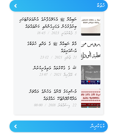
ޚުޠުބާ
ނަބިއްޔާ ﷺ އެކަލޭގެފާނުގެ އުންމަތަށްޓަކައި
ބިރުފުޅުގެން ވަޑައިގެންނެވި ކަންތައްތައް
5 ފެބްރުއަރީ 2023
18:45
މާތް ނަބިއްޔާ ﷺ ގެ ވަދާޢީ ޚުތުބާގެ
އުސްއަލިތައް
21 ޖުލައި 2021
23:12
ﷲ ގެ ގެކޮޅުތައް މަތިވެރިކުރުން
4 އޭޕްރިލް 2021
23:07
މުސްލިކަމު އޭނާގެ އަޚުންގެ މައްޗަށް
އަދާކޮށްދޭންޖެހޭ ޙައްޤުތައް
22 ޑިސެމްބަރު 2018
00:00
ކުޑަކުދިން