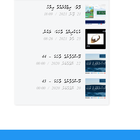
ފޮތް: ރިޒްޤުދެއްވާ އިލާހު
21 ޖޫން 2021
18:09
ކުޑަކުދިންގެ ވާހަކަ: ލަކުނު
25 މާޗް 2021
08:26
މޫސާގެފާނުގެ ވާހަކަ – 44
22 ނޮވެމްބަރު 2020
00:00
މޫސާގެފާނުގެ ވާހަކަ – 43
20 ނޮވެމްބަރު 2020
00:00