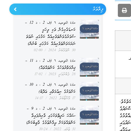
ފިލާވަޅު
مادة التوحيد ٦ (ف 2 ، د 12 –
ކަނޑައެޅިގެން ވަކި މީހަކީ
ސުވަރުގެވަންތަވެރިއެއް ކަމުގައި ނުވަތަ
ނަރަކަވަންތަވެރިއެއް ކަމުގައި ބުނުން)
30 ނޮވެމްބަރު 2024
02:00
مادة التوحيد ٦ (ف 2 ، د 11 –
ޤިޔާމަތްދުވަހުގެ ކަންތައްތައް)
28 ފެބްރުއަރީ 2023
17:02
مادة التوحيد ٦ (ف 2 ، د 10 –
ކަށްވަޅުގެ ނިޢުމަތާއި ޢަޛާބު)
17 އޮކްޓޯބަރު 2022
14:37
ތެކެވެ.
ނަދުގެ
مادة التوحيد ٦ (ف 2 ، د 9 –
ްވުމުގެ
ޞައްޙަ ޙަދީޘްތަކުގައި ވާރިދުފައިވާ
ދުގައި
ކަންތައްތަކަށް އީމާންވުމުގެ ވާޖިބުކަން)
ިކަމާއި
31 ޖުލައި 2022
10:24