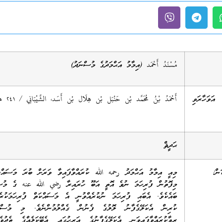
مُسْنَدُ أَحْمَد (އިމާމު އަޙްމަދުގެ މުސްނަދު)
ަވަހާރަވި
أَحْمَدُ بْنُ مُحَمَّد بْن حَنْبَل
بْن هِلَال بْن أَسَد، الشَّيْبَانِي / ٢٤١ هــ
ޙަދީޘް
ން:
މިއީ އިމާމު އަޙްމަދު رحمه الله ކުރައްވާފައިވާ ވަރަށް ބުރަ މަސައްކަ
މިފޮތުން ފުރިހަމަ ނުވެ އޮތީ އަބޫ ހުރައިރާ رضي الله عنه ގެ މުސް
ބައެކެވެ. އެބައި ފުރިހަމަ ނުކުރެއްވުނީ އެ މަސައްކަތް ފުރިހަމަކުރެއ
ކުރިން އެކަލޭގެފާނު ލޮލުގެ ފެނުން ގެއްލުމުންނެވެ. މި މުސްނަ
ރިވާކުރައްވާފައިވަނީ އެކަލޭގެފާނުގެ އަރިހުގައި އެބޭކަލެއްގެ ތެދުވެރ