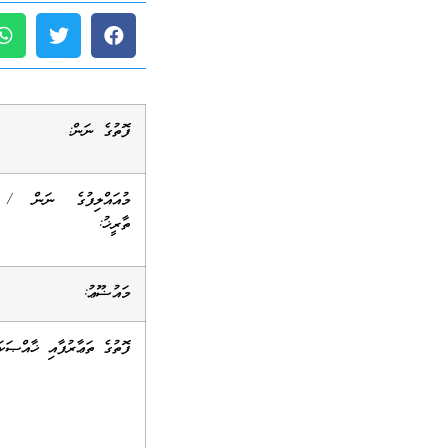
ފޮތުގެ ނަން:
މުއައްލިފުގެ ނަން / އ
ތާރީޚު:
މައުޟޫޢު:
ފޮތުގެ ތަޢާރުފާއި ޚާއްޞަކަ