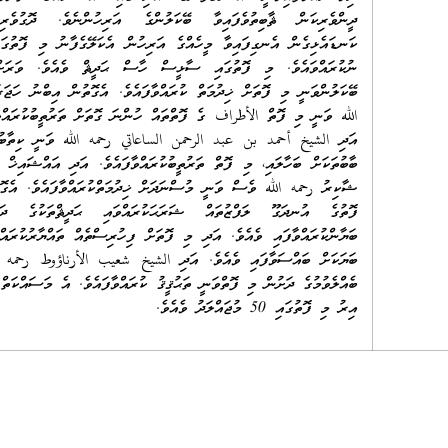
ދީންވެރިކަން ޘާބިތުވެފައިވާ ބޭކަލުންގެ އަރިހުންނެވެ. ދޮގުވެރިއެ
ކަނޑައެޅިގެން އެނގިފައިވާ މީހެއްގެ އަރިހުން އެކަލޭގެފާނު މި ފޮތުގަ
ނުކުރައްވައެވެ. މި ފޮތުގައި ސާޅީސް ހާސް ޙަދީޘް ވެއެވެ. ވަރަށ
ބޭކަލުންވަނީ މި ފޮތަށް ޚިދުމަތް ކުރައްވާފައެވެ. އެގޮތުން އިބްނު ހަޖަ
الله ވަނީ މި ފޮތް الأطراف ގެ ފޮތްތައް ހުންނަ ގޮތަށް ތަރުތީބުކުރައްވާ
އަދި الشيخ أحمد بن عبد الرحمن الساعاتي رحمه الله ވަނީ ކިތާބުތަ
ބާބުތަކަށް ބަހާލައި، މި ފޮތް ތަރުތީބުކުރައްވާފައެވެ. އަދި އައްޝައިޚް އ
ޝާކިރު رحمه الله ވެސް ވަނީ މުސްނަދަށް ޚިދުމަތްކުރައްވާފައެވެ. އެގޮ
ފޮތުގެ އުނދަގޫ ލަފްޒުތައް ޝަރަޙަކުރައްވައި ޙަދީޘްތަކުގެ ދަރަ
ބަޔާންކުރައްވާފައި ވެއެވެ. އަދި މި ފޮތަށް ފިހުރިސްތެއް ތައްޔާރުކުރައް
ބަޔަކަށް ބައްސަވާފައި ވެއެވެ. އަދި الشيخ شعيب الأرناؤوط رحمه ا
ބެއްލެވުމުގެ ދަށުން މި ފޮތްވަނީ ތަޙުޤީޤު ކުރައްވާފައެވެ. އެ މަސައްކަތް
އިރު މި ފޮތުގައި 50 މުޖައްލަދު ވެއެވެ.