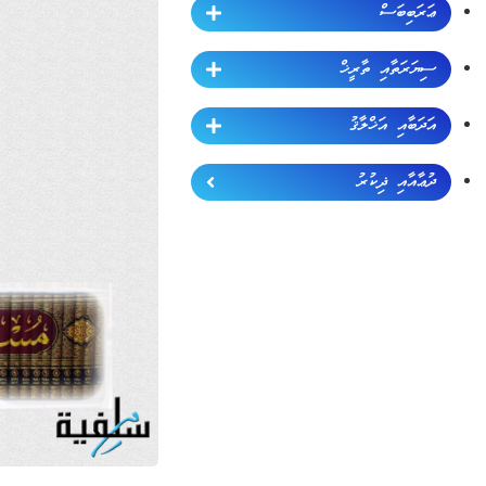
ޢަރަބިބަސް
ސިޔަރަތާއި ތާރީޚް
އަދަބާއި އަޚްލާޤު
ދުޢާއާއި ޛިކުރު