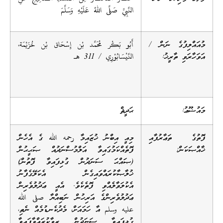
النَّبِيِّ صَلَّى اللهُ عَلَيْهِ وَسَلَّمَ
މުއައްލިފުގެ ނަން /
أَبُو بَكْر مُحَمَّد بْن إِسْحَاق
بْن خُزَيْمَة
،
އަވަހާރަވި ތާރީޚު:
النَّيْسَابُوْرِي / 311 هــ
މައުޟޫޢު:
ޙަދީޘް
ފޮތުގެ ތަޢާރުފާއި
މިއީ އިބްނު ޚުޒައިމާ رحمه الله ގެ އެހެން
ޚާއްޞަކަން:
ފޮތެއްކަމުގައިވާ އަލްމުސްނަދުއް ޞަޙީޙުން
(ޞައްޙަ ސަނަދުން ގުޅިފައިވާ ފޮތުން)
ޚުލާޞާކުރައްވައިގެން އެކަލޭގެފާނު
އެކުލަވާލެއްވި ފޮތެކެވެ. އެއީ ޢަދުލުވެރިން
ޢަދުލުވެރިންގެ އަރިހުން ނަބިއްޔާ صلى الله
عليه وسلم އާ ހަމައަށް، މެދުކެނޑުމެއް ނެތި،
ގުޅިފައިވާ ސަނަދުން ރިވާކުރައްވާފައިވާ