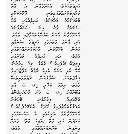
ޙަދީޘްތަކެކެވެ. އެކަލޭގެފާނު އެ ފޮތް
ތަރުތީބުކުރައްވާފައިވަނީ ފޮތްތަކަކާއި
ބާބުތަކެއްގެ މައްޗަށެވެ. ޙަދީޘެއްގައި އެއް
ސަނަދަށް ވުރެ ގިނަ ސަނަދުވާނަމަ
އެކަލޭގެފާނު އެކަން ބަޔާންކުރައްވާފައި ވެއެވެ.
އަދި ޢާންމު ގޮތެއްގައި ޙަދީޘްގެ ސަނަދާއި
މަތަނާ ބެހޭގޮތުން ވާހަކަފުޅުދައްކަވާފައި
ވެއެވެ. އަދި ޙަދީޘްގެ ލަފްޒުގައި
ފިލިޖައްސަވާފައިވެސް ވެއެވެ. މީގެ އިތުރުން،
އެއް ރާވީ އަނެއް ރާވީއާ ދެމެދު ލަފްޒުގައިވާ
ޚިލާފުތަކަށް ސަމާލުކަން ދެއްވާފައިވެސް
ވެއެވެ. އިމާމު ބުޚާރީ رحمه الله އާއި
އަބޫދާވޫދު رحمه الله ފަދަ މުޙައްދިޘުންގެ
ތެރޭގައިވާ ފިޤުހުވެރި ބޭކަލުން
ޢަމަލުކުރައްވާފައިވާ ގޮތަށް، އެކަލޭގެފާނުވެސް
އެކަލޭގެފާނުގެ އަރިހުގައި އެ މައްސަލާގައި
ބުރަދަން ހުރި ގޮތް (ރާޖިޙު ގޮތް) ވަރަށް
ގިނައިން ބަޔާންކުރައްވާފައި ވެއެވެ.