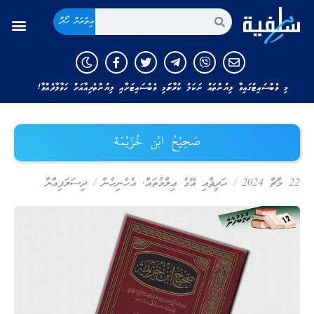
އިތުރަށް ހޯދާ
މި ވެބްސައިޓުގައިވާ ލިޔުންތައް ނަކަލު ކުރާނަމަ މި ވެބްސައިޓަށާއި ލިޔުންތެރިއާއަށް ހަވާލާދެއްވާ!
صَحِيْحُ ابْن خُزَيْمَة
22 މާޗް 2024
/
ޙަދީޘާއި އޭގެ ޢިލްމުތައް
,
އެހެނިހެން
/
ދިސަލަފިއްޔާ