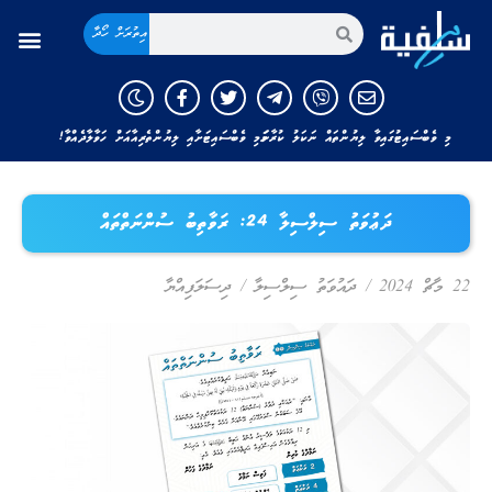
އިތުރަށް ހޯދާ
މި ވެބްސައިޓުގައިވާ ލިޔުންތައް ނަކަލު ކުރާނަމަ މި ވެބްސައިޓަށާއި ލިޔުންތެރިއާއަށް ހަވާލާދެއްވާ!
ދަޢުވަތު ސިލްސިލާ 24: ރަވާތިބު ސުންނަތްތައް
22 މާޗް 2024
/
ދައުވަތު ސިލްސިލާ
/
ދިސަލަފިއްޔާ