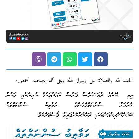
الحمد لله والصلاة على رسول الله وعلى آله وصحبه أجمعين.
މިއީ ކޮންމެ ދުވަހަކުވެސް ފަރުޟު ނަމާދުތަކުގެ ކުރިންނާއި ފަހުން
ކުރުމަށް ސުންނަތްވެގެންވާ ރަވާތިބު ސުންނަތްތައް
ބަޔާންކޮށްދިނުމަށްޓަކައި ތައްޔާރުކޮށްފައިވާ ޕޯސްޓަރެކެވެ.