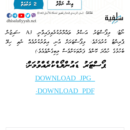
ނޯޓު: މިޕޯސްޓަރު އަޞްލު ތައްޔާރުކުރެވިފައިވާނީ A3 ސައިޒުން
ޕްރިންޓު ކުރުމަށެވެ. މިޕޯސްޓަރަށް އުނި އިތުރުކުރުމެއް ނެތި ހިލޭ
ބެހުމުގެ ހުއްދަ ކޮންމެ ފަރާތަކަށްވެސް ލިބިގެންވެއެވެ.)
ޕޯސްޓަރު ޑައުންލޯޑްކުރެއްވުމަށް:
DOWNLOAD JPG
DOWNLOAD PDF.