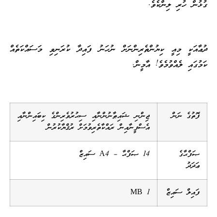
ގުޅުން ހުރި ލިންކެވެ.
ދުޢާއަކީ މިއީ ކިޔުންތެރިންނަށް ނުހަނު ފައިދާ ކުރަނިވި މަސައްކަތެއް
ކަމުގައި ލެއްވުމެވެ! އާމީން.
ފޮތުގެ ނަން
ޖިންނި ޝައިޠާނުންނާއި ސިޙުރުވެރިންގެ ކިބައިންނާއި
އެސްފީނާއިން ރައްކާތެރިވުމަށް ރުޤްޔާކުރުން
ޞަފްޙާގެ
14 ޞަފްޙާ – A4 ސައިޒް
ޢަދަދު
ފައިލް ސައިޒް
1 MB