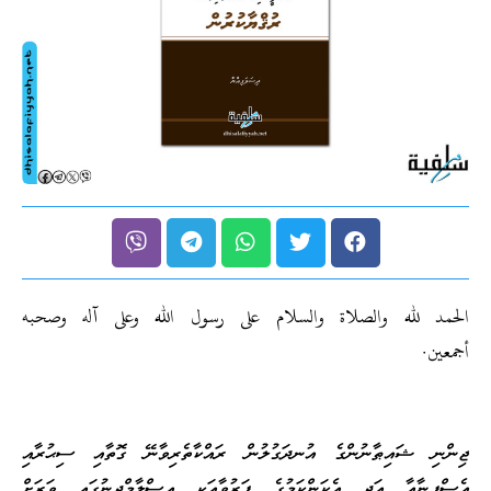
الحمد لله والصلاة والسلام على رسول الله وعلى آله وصحبه
أجمعين.
ޖިންނި ޝައިޠާނުންގެ އުނދަގުލުން ރައްކާތެރިވާނޭ ގޮތާއި ސިޙުރާއި
އެސްފީނާއާ އަދި އެކަންކަމުގެ ފަރުވާއަކީ އިސްލާމްދީނުގައި ވަރަށް