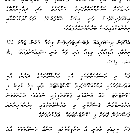
ރަނގަޅަށް ބަޔާންކުރައްވާފައިވާ ކަންކަމެވެ. އަދި ދިވެހިރާއްޖޭގެ
ޢިލްމުވެރިންވެސް ވަނީ މިކަން އެބޭފުޅުންގެ ދަރުސްތަކުގައްޔާއި
ލިޔުންތަކުގައިވެސް ބަޔާންކުރައްވާފައެވެ.
އެގޮތުން ދިސަލަފިއްޔާ ވެބްސައިޓުގައިވެސް މިކަމާ ގުޅުން ޖުމްލަ 132
ލިޔުމާއި އޯޑިއޯއާއި ވީޑިއޯ އަދި ފޮތް ވަނީ ޝާއިޢުކޮށްފައެވެ. ولله
الحمد والمنة.
ފަހެ މި މަސައްކަތްތަކަކީ އެކި މައުޟޫޢުތަކުގެ ދަށުން، އެކި
ދުވަސްވަރުގައި ތައްޔާރުކޮށްފައިވާ ‘ކޮންޓެންޓަށް’ ވާތީ، މީގެ ކުރިން މި
‘ކޮންޓެންޓު’ އެއް ތަނެއްގައި ޖަމާކުރެވިފައި ނުވެއެވެ. އެހެންކަމުން
އަޅުގަނޑުމެން ޤަޞްދުކުރީ މި މައުޟޫޢުތަކުގައި ކިޔުންތެރިންނަށް
ފަސޭޙަވާނޭ ގޮތަށް މި ‘ކޮންޓެންޓުތައް’ ޖަމާކުރުމަށެވެ.
ފަހެ ތިރީގައި އެވަނީ އެ ތަރުތީބުކުރެވި، ކޮންމެ މަސައްކަތަކާ އެއާ