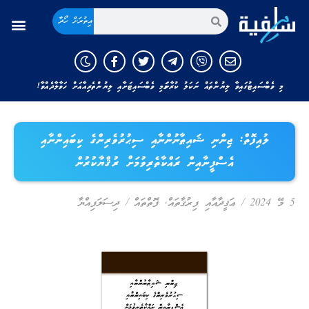
އިތުރަށް ހޯދާ
މި ވެބްސައިޓުގައިވާ ލިޔުންތައް ނަކަލު ކުރާނަމަ މި ވެބްސައިޓަށާއި ލިޔުންތެރިއާއަށް ހަވާލާދެއްވާ!
ލުއިފޮތް: ޖިންނި ޝައިޠާނުންނާއި ސިޙުރުވެރިންގެ ކިބައިންނާއި
އެސްފީނާއިން ރައްކާތެރިވުމަށް ރުޤްޔާކުރުން
5 މޭ 2024
/
ޢަޤީދާއާއި ފިރުޤާތައް
,
ފޮތްތައް
/
ދިސަލަފިއްޔާ