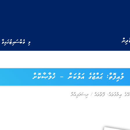
ުދިން
މި ވެބްސައިޓުގައިވާ 
ލުއިފޮތް: ޙައްޖުގެ އަޅުކަން – ޚުލާޞާކޮށް
އޭގެ ޢިލްމުތައް
,
ފޮތްތައް
/
ދިސަލަފިއްޔާ