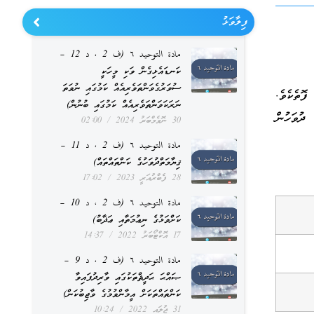
ފިލާވަޅު
مادة التوحيد ٦ (ف 2 ، د 12 –
ކަނޑައެޅިގެން ވަކި މީހަކީ
ސުވަރުގެވަންތަވެރިއެއް ކަމުގައި ނުވަތަ
ފޮތެކެވެ.
ނަރަކަވަންތަވެރިއެއް ކަމުގައި ބުނުން)
ާއި ވާޖިބުތައް އަދި ޙައްޖު މަހުގެ 8 ވަނަ ދުވަހުން
30 ނޮވެމްބަރު 2024
02:00
مادة التوحيد ٦ (ف 2 ، د 11 –
ޤިޔާމަތްދުވަހުގެ ކަންތައްތައް)
28 ފެބްރުއަރީ 2023
17:02
مادة التوحيد ٦ (ف 2 ، د 10 –
ކަށްވަޅުގެ ނިޢުމަތާއި ޢަޛާބު)
17 އޮކްޓޯބަރު 2022
14:37
مادة التوحيد ٦ (ف 2 ، د 9 –
ޞައްޙަ ޙަދީޘްތަކުގައި ވާރިދުފައިވާ
ކަންތައްތަކަށް އީމާންވުމުގެ ވާޖިބުކަން)
31 ޖުލައި 2022
10:24