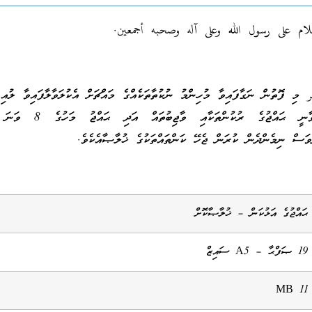
لام على رسول الله وعلى آله وصحبه أجمعين.
މި ފޮތުން ނަގާފައިވާ މުހިންމު ނުކުތާތަކެއްގެ މައްޗަށް އެކުލަވާލާފައިވާ ލުއި 
މި ފޮތުގައި ހިމަނާފައިވާނީ ޙައްޖުގެ ރުކުންތަކ
ޙައްޖުގެ އަޅުކަން – ޚުލާޞާކޮށް
19 ޞަފްޙާ – A5 ސައިޒް
11 MB