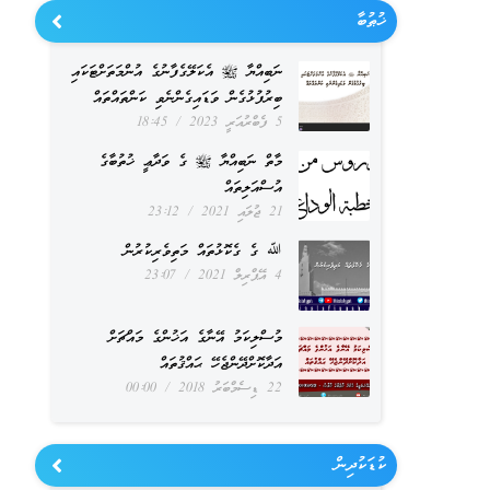
ޚުޠުބާ
ނަބިއްޔާ ﷺ އެކަލޭގެފާނުގެ އުންމަތަށްޓަކައި
ބިރުފުޅުގެން ވަޑައިގެންނެވި ކަންތައްތައް
5 ފެބްރުއަރީ 2023
18:45
މާތް ނަބިއްޔާ ﷺ ގެ ވަދާޢީ ޚުތުބާގެ
އުސްއަލިތައް
21 ޖުލައި 2021
23:12
ﷲ ގެ ގެކޮޅުތައް މަތިވެރިކުރުން
4 އޭޕްރިލް 2021
23:07
މުސްލިކަމު އޭނާގެ އަޚުންގެ މައްޗަށް
އަދާކޮށްދޭންޖެހޭ ޙައްޤުތައް
22 ޑިސެމްބަރު 2018
00:00
ކުޑަކުދިން