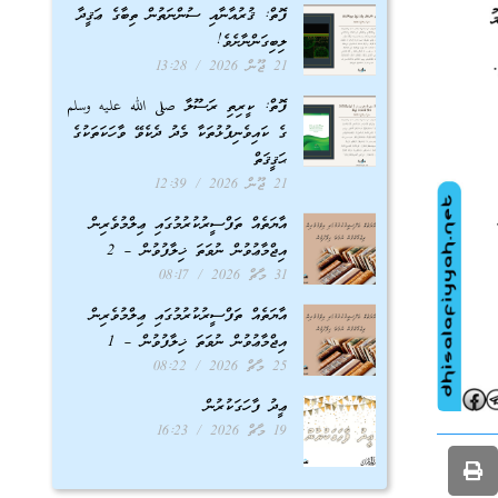
ފޮތް: ޤުރުއާނާއި ސުންނަތުން ތިބާގެ ޢަޤީދާ
ލިބިގަންނާށެވެ!
21 ޖޫން 2026
13:28
ފޮތް: ކީރިތި ރަސޫލާ صلى الله عليه وسلم
ގެ ކައިވެނިފުޅުތަކާ މެދު ދެކެވޭ ވާހަކަތަކުގެ
ޙަޤީޤަތް
21 ޖޫން 2026
12:39
އާޔަތެއް ތަފްސީރުކުރުމުގައި ޢިލްމުވެރިން
އިޖްމާޢުވުން ނުވަތަ ޚިލާފުވުން – 2
31 މާޗް 2026
08:17
އާޔަތެއް ތަފްސީރުކުރުމުގައި ޢިލްމުވެރިން
އިޖްމާޢުވުން ނުވަތަ ޚިލާފުވުން – 1
25 މާޗް 2026
08:22
ޢީދު ފާހަގަކުރުން
19 މާޗް 2026
16:23