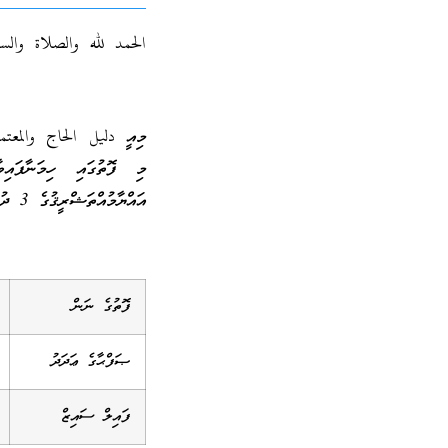
الحمد لله والصلاة والس
މިއީ دليل الحاج والمعتمر 
އައްޔާމުއްތަޝްރީޤުގެ 3 ދުވަސް ނިމެންދެން ކުރަން ޖެހޭ ކަންތައްތަކުގެ ޚުލާޞާއެކެވެ.
ފޮތުގެ ނަން
ޞަފްޙާގެ ޢަދަދު
ފައިލް ސައިޒް