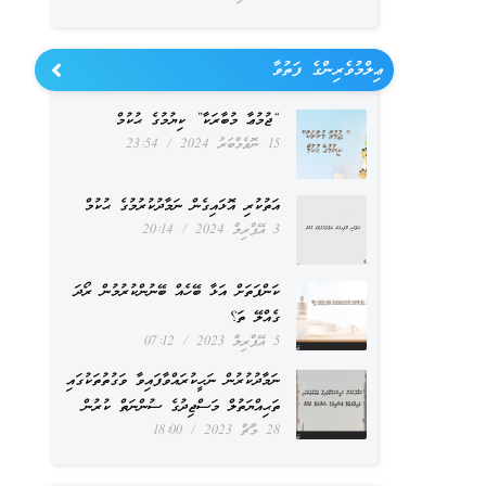
ޢިލްމުވެރިންގެ ފަތުވާ
“ޖުމުޢާ މުބާރަކާ” ކިޔުމުގެ ޙުކުމް
15 ނޮވެމްބަރު 2024
23:54
އަތުކުރި އޮޅައިގެން ނަމާދުކުރުމުގެ ޙުކުމް
3 އޭޕްރިލް 2024
20:14
ކަންފަތަށް އަޅާ ބޭހެއް ބޭނުންކުރުމުން ރޯދަ
ގެއްލޭ ތަ؟
5 އޭޕްރިލް 2023
07:12
ނަމާދުކުރުން ނަހީކުރައްވާފައިވާ ވަގުތުތަކުގައި
ތަޙިއްޔަތުލް މަސްޖިދުގެ ސުންނަތް ކުރުން
28 މާޗް 2023
18:00