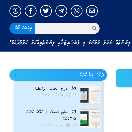
އިތުރަށް ހޯދާ
ލިޔުންތައް ނަކަލު ކުރާނަމަ މި ވެބްސައިޓަށާއި ލިޔުންތެރިއާއަށް ހަވާލާދެއްވާ!
ފަހުގެ ލިޔުންތައް
ފޮތް: شرح العقيدة الواسطية
21 ޖޫން 2026
13:54
ފޮތް: تعليم الصلاة | ނަމާދު ކުރަން
ދަސްކުރަމާ
21 ޖޫން 2026
13:40