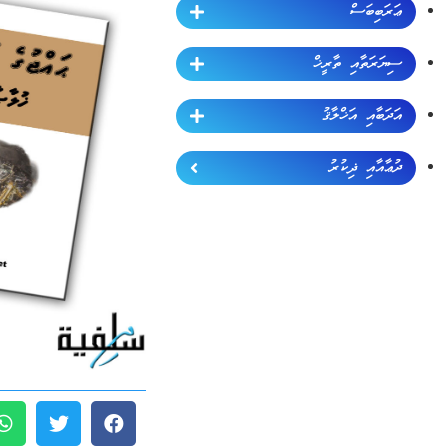
ޢަރަބިބަސް
ސިޔަރަތާއި ތާރީޚް
އަދަބާއި އަޚްލާޤު
ދުޢާއާއި ޛިކުރު