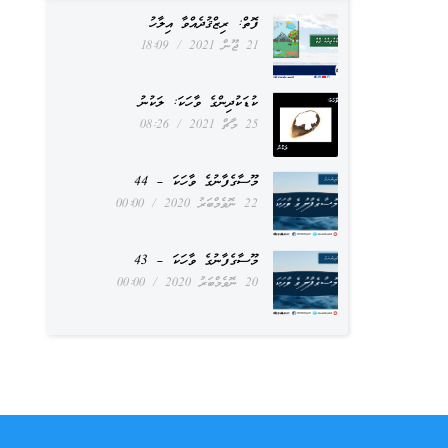
ފޮތް: ރިޒްޤުދެއްވާ އިލާހު
21 ޖޫން 2021
18:09
ކުޑަކުދިންގެ ވާހަކަ: ލަކުނު
25 މާޗް 2021
08:26
މޫސާގެފާނުގެ ވާހަކަ – 44
22 ނޮވެމްބަރު 2020
00:00
މޫސާގެފާނުގެ ވާހަކަ – 43
20 ނޮވެމްބަރު 2020
00:00