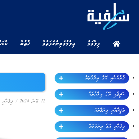
ފިލާވަޅު
ޢިލްމުވެރިންގެ ފަތުވާ
ޚުޠުބާ
ކުޑަކ
ޤުރުއާނާއި އޭގެ ޢިލްމުތައް
ޙަދީޘާއި އޭގެ ޢިލްމުތައް
12 ޖޫން 2024
/
ފިޤުހާއި 
ޢަޤީދާއާއި ފިރުޤާތައް
ފިޤުހާއި އޭގެ ޢިލްމުތައް