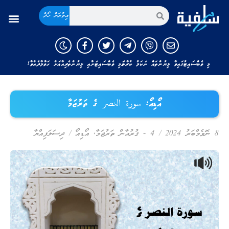
އިތުރަށް ހޯދާ
މި ވެބްސައިޓުގައިވާ ލިޔުންތައް ނަކަލު ކުރާނަމަ މި ވެބްސައިޓަށާއި ލިޔުންތެރިއާއަށް ހަވާލާދެއްވާ!
އޯޑިއޯ: سورة النصر ގެ ތަރުޖަމާ
8 ނޮވެމްބަރު 2024
/
4 - ޤުރުއާން ތަރުޖަމާ
,
އޯޑިއޯ
/
ދިސަލަފިއްޔާ