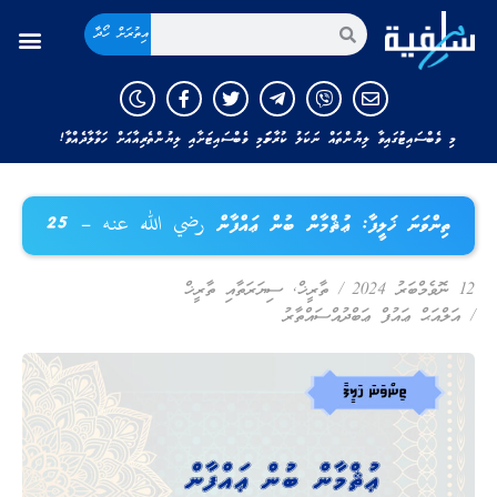
އިތުރަށް ހޯދާ
މި ވެބްސައިޓުގައިވާ ލިޔުންތައް ނަކަލު ކުރާނަމަ މި ވެބްސައިޓަށާއި ލިޔުންތެރިއާއަށް ހަވާލާދެއްވާ!
ތިންވަނަ ޚަލީފާ: ޢުޘްމާން ބުން ޢައްފާން رضي الله عنه – 25
12 ނޮވެމްބަރު 2024
/
ތާރީޚް
,
ސިޔަރަތާއި ތާރީޚް
/
އަލްއަޙް ޢައުފް ޢަބްދުއްސައްތާރު