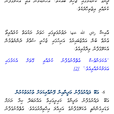
ދީނުގެ ކަންކަމުގައި ޖާހިލު ބައެކެވެ. އެހެންކަމުން އެއީ އެކަލޭގެފާނު
ކުރެއްވި އިޖުތިހާދެކެވެ.
ޢާއިޝާ رضي الله عنها ދަތުރުމަތީގައި ހަތަރު ރަކުޢަތް ކުރެއްވިތޯ
ޢުރުވާ ބުން އައްޒުބައިރުގެ އަރިހުގައި ޒުހުރީ ސުވާލު ދެންނެވުމުން
އެކަލޭގެފާނު ވިދާޅުވިއެވެ.
“އެކަމަނާވެސް ޢުޘްމާނުގެފާނު ކުރެއްވި ގޮތަށް އެކަމުގައި
ޢަމަލުކުރެއްވިއެވެ.”
[2]
އަބޫ ޛައްރުގެފާނު މަދީނާއިން ފޮނުވާލިކަމަށް ތުހުމަތުކުރުން
އަބޫ ޛައްރުގެފާނު މަދީނާގެ ކައިރީގައިވާ އައްރަބަޛާ ކިޔާ ރަށަށް
ވަޑައިގެންނެވީ އެކަލޭގެފާނުގެ އަމިއްލަ އިޚްތިޔާރުގައެވެ. ޢުޘްމާނުގެފާނު