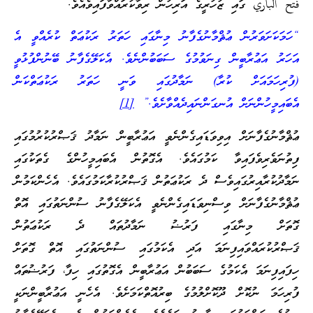
فتح الباري ގައި ޒުހުރީގެ އަރިހުން ރިވާކުރައްވާފައިވެއެވެ.
“ހަމަކަށަވަރުން ޢުޘްމާނުގެފާނު މިނާގައި ހަތަރު ރަކުޢަތް ކުރެއްވީ އެ
އަހަރު އަޢުރާބީން ގިނަވުމުގެ ސަބަބުންނެވެ. އެކަލޭގެފާނު ބޭނުންފުޅުވީ
(ފުރިހަމައަށް ކުރާ) ނަމާދުގައި ވަނީ ހަތަރު ރަކުޢަތްކަން
އެބައިމީހުންނަށް އުނގަންނައިދެއްވާށެވެ.”
[1]
ޢުޘްމާނުގެފާނަށް އިވިވަޑައިގެންނެވީ އަޢުރާބީން ނަމާދު ޤަޞްރުކުރުމުގައި
ފިތުނަވެރިވެފައިވާ ކަމުގައެވެ. އެގޮތުން އެބައިމީހުންގެ ގެތަކުގައި
ނަމާދުކުރާއިރުގައިވެސް ދެ ރަކުޢަތުން ޤަޞްރުކުރާކަމުގައެވެ. އެހެންކަމުން
ޢުޘްމާނުގެފާނަށް ވިސްނިވަޑައިގެންނެވީ އެކަލޭގެފާނު ސުންނަތުގައި އޮތް
ގޮތަށް މިނާގައި ފަރުޟު ނަމާދުތައް ދެ ރަކުޢަތުން
ޤަޞްރުކުރައްވައިފިނަމަ އަދި އެކަމުގައި ސުންނަތުގައި އޮތް ގޮތަށް
ހިފައިފިނަމަ އެކަމުގެ ސަބަބުން އަޢުރާބީން އެގޮތުގައި ހިފާ، ފަރުޟުތައް
ފުރިހަމަ ނުކޮށް ދޫކޮށްލުމުގެ ބިރުއޮތްކަމަށެވެ. އެހެނީ އަޢުރާބީންނަކީ