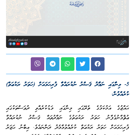
5- މިނާގައި ނަމާދު ޤަޞްރު ނުކުރައްވާ ފުރިހަމައަށް (ހަތަރު ރަކުޢަތް)
ކުރެއްވުން.
ޙައްޖުގެ އަޅުކަމުގެ ތެރޭގައި މިނާގައި މަޑުކުރެއްވި ދުވަސްތަކުގައި
ޢުޘްމާނުގެފާނު ހަތަރު ރަކުޢަތުގެ ނަމާދުތައް ޤަޞްރު ނުކުރައްވާ
ފުރިހަމައަށް ހަތަރު ރަކުޢަތް ކުރެއްވުމާމެދު ދަންނައެވެ. އިބްނު ޙަޖަރު