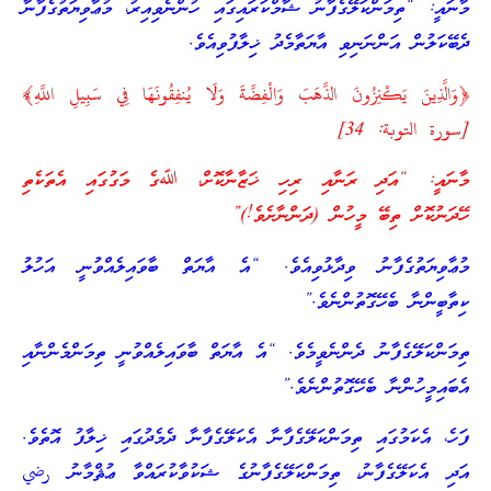
މާނައީ: “ތިމަންކަލޭގެފާނު ޝާމްކަރައިގައި ހުންނެވިއިރު، މުޢާވިޔަތުގެފާނާ
ދެބޭކަލުން އަންނަނިވި އާޔަތާމެދު ޚިލާފުވިއެވެ.
﴿وَالَّذِينَ يَكْنِزُونَ الذَّهَبَ وَالْفِضَّةَ وَلَا يُنفِقُونَهَا فِي سَبِيلِ اللَّهِ﴾
[سورة التوبة: 34]
މާނައީ: “އަދި ރަނާއި ރިހި ޚަޒާނާކޮށް، ﷲގެ މަގުގައި އެތަކެތި
ހޭދަނުކޮށް ތިބޭ މީހުން (ދަންނާށެވެ!)”
މުޢާވިޔަތުގެފާނު ވިދާޅުވިއެވެ. “އެ އާޔަތް ބާވައިލެއްވުނީ އަހުލު
ކިތާބީންނާ ބެހޭގޮތުންނެވެ.”
ތިމަންކަލޭގެފާނު ދެންނެވީމެވެ. “އެ އާޔަތް ބާވައިލެއްވުނީ ތިމަންމެންނާއި
އެބައިމީހުންނާ ބެހޭގޮތުންނެވެ.”
ފަހެ، އެކަމުގައި ތިމަންކަލޭގެފާނާ އެކަލޭގެފާނާ ދެމެދުގައި ޚިލާފު އޮތެވެ.
އަދި އެކަލޭގެފާނު، ތިމަންކަލޭގެފާނުގެ ޝަކުވާކުރައްވާ ޢުޘްމާނު رضي