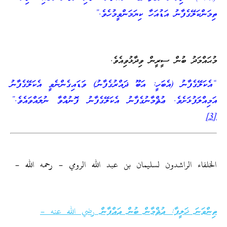
ތިމަންކަލޭގެފާނު އަޑުއަހާ ކިޔަމަންވީމުހެވެ.”
މުޙައްމަދު ބުން ސީރީން ވިދާޅުވިއެވެ.
“އެކަލޭގެފާނު (އެބަހީ: އަބޫ ޛައްރުގެފާނު) ވަޑައިގެންނެވީ އެކަލޭގެފާނު
އަމިއްލަފުޅަށެވެ. ޢުޘްމާނުގެފާނު އެކަލޭގެފާނު ފޮނުއްވާ ނުލައްވައެވެ.”
[3]
الخلفاء الراشدون لسليمان بن عبد الله الرومي – رحمه الله –
ތިންވަނަ ޚަލީފާ: ޢުޘްމާން ބުން ޢައްފާން رضي الله عنه –