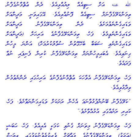
الله عنه އަށް ސިޓީއެއް ލިޔުއްވިއެވެ. ދެން ޢުޘްމާނުގެފާނު
ތިމަންކަލޭގެފާނަށް ސިޓީއެއް ފޮނުއްވިއެވެ. އޭގައިވަނީ މަދީނާއަށް
ވަޑައިގެންނެވުމަށެވެ. ދެން ތިމަންކަލޭގެފާނު މަދީނާއަށް
ވަޑައިގެންނެވީމެވެ. ފަހެ، ތިމަންކަލޭގެފާނުގެ އަރިހަށް (މަދީނާއަށް
ވަޑައިގެންނެވި ސަބަބާ ބެހޭގޮތުން ސުވާލުކުރުމަށް) އަންނަ މީހުން
ގިނަވިއެވެ. އެބައިމީހުންނަށް ތިމަންކަލޭގެފާނު ކުރިން ފެނިފައި ނުވާ
ފަދައެވެ.
ފަހެ، ތިމަންކަލޭގެފާނު އެވާހަކަ ޢުޘްމާނުގެފާނުގެ އަރިހުގައި ދެންނެވުމުން
ވިދާޅުވިއެވެ.
“ކަލޭގެފާނު ބޭނުންފުޅުވާނަމަ އެހެން ރަށަކަށް ވަޑައިގަންނަވާށެވެ. ފަހެ،
ކައިރި ރަށެއްގައި އުޅުއްވާށެވެ.”
ފަހެ، ތިމަންކަލޭގެފާނު މިތަނަށް ގެނުވި ކަމަކީ އެއީއެވެ. ފަހެ، ޙަބަޝީ
(އަޅަކު) ތިމަންކަލޭގެފާނުގެ މައްޗަށް ވެރިކުރެވުނުކަމުގައި ވިޔަސް،