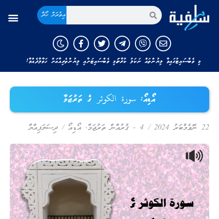
އިތުރަށް ހޯދާ
މި ވެބްސައިޓުގައިވާ ލިޔުންތައް ނަކަލު ކުރާނަމަ މި ވެބްސައިޓަށާއި ލިޔުންތެރިއާއަށް ހަވާލާދެއްވާ!
އޯޑިއޯ: سورة الكوثر ގެ ތަރުޖަމާ
22 ނޮވެމްބަރު 2024
/
4 - ޤުރުއާން ތަރުޖަމާ
,
އޯޑިއޯ
/
ދިސަލަފިއްޔާ