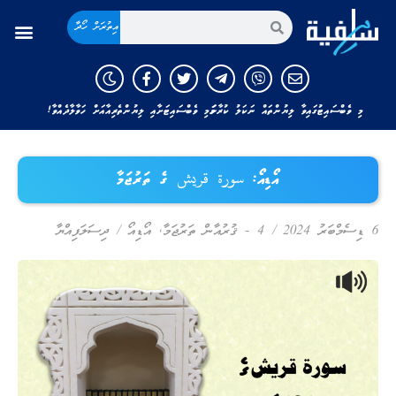
އިތުރަށް ހޯދާ
މި ވެބްސައިޓުގައިވާ ލިޔުންތައް ނަކަލު ކުރާނަމަ މި ވެބްސައިޓަށާއި ލިޔުންތެރިއާއަށް ހަވާލާދެއްވާ!
އޯޑިއޯ: سورة قريش ގެ ތަރުޖަމާ
6 ޑިސެމްބަރު 2024
/
4 - ޤުރުއާން ތަރުޖަމާ
,
އޯޑިއޯ
/
ދިސަލަފިއްޔާ