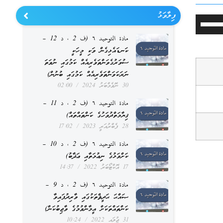
ފިލާވަޅު
Use
Up/Down
مادة التوحيد ٦ (ف 2 ، د 12 –
ކަނޑައެޅިގެން ވަކި މީހަކީ
Arrow
ސުވަރުގެވަންތަވެރިއެއް ކަމުގައި ނުވަތަ
keys
ނަރަކަވަންތަވެރިއެއް ކަމުގައި ބުނުން)
to
30 ނޮވެމްބަރު 2024
02:00
increase
مادة التوحيد ٦ (ف 2 ، د 11 –
ޤިޔާމަތްދުވަހުގެ ކަންތައްތައް)
or
28 ފެބްރުއަރީ 2023
17:02
decrease
مادة التوحيد ٦ (ف 2 ، د 10 –
volume.
ކަށްވަޅުގެ ނިޢުމަތާއި ޢަޛާބު)
17 އޮކްޓޯބަރު 2022
14:37
مادة التوحيد ٦ (ف 2 ، د 9 –
ޞައްޙަ ޙަދީޘްތަކުގައި ވާރިދުފައިވާ
ކަންތައްތަކަށް އީމާންވުމުގެ ވާޖިބުކަން)
31 ޖުލައި 2022
10:24