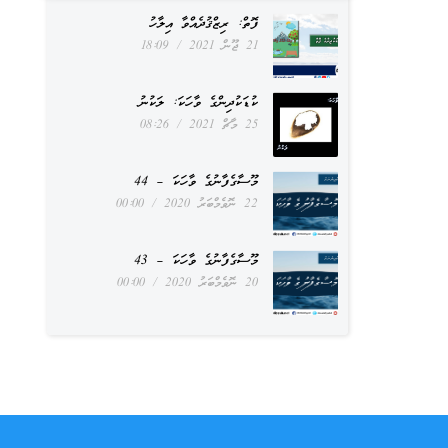
ފޮތް: ރިޒްޤުދެއްވާ އިލާހު
21 ޖޫން 2021
18:09
ކުޑަކުދިންގެ ވާހަކަ: ލަކުނު
25 މާޗް 2021
08:26
މޫސާގެފާނުގެ ވާހަކަ – 44
22 ނޮވެމްބަރު 2020
00:00
މޫސާގެފާނުގެ ވާހަކަ – 43
20 ނޮވެމްބަރު 2020
00:00