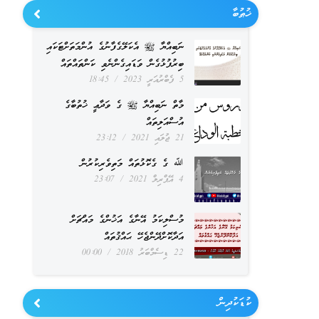
ޚުޠުބާ
ނަބިއްޔާ ﷺ އެކަލޭގެފާނުގެ އުންމަތަށްޓަކައި
ބިރުފުޅުގެން ވަޑައިގެންނެވި ކަންތައްތައް
5 ފެބްރުއަރީ 2023
18:45
މާތް ނަބިއްޔާ ﷺ ގެ ވަދާޢީ ޚުތުބާގެ
އުސްއަލިތައް
21 ޖުލައި 2021
23:12
ﷲ ގެ ގެކޮޅުތައް މަތިވެރިކުރުން
4 އޭޕްރިލް 2021
23:07
މުސްލިކަމު އޭނާގެ އަޚުންގެ މައްޗަށް
އަދާކޮށްދޭންޖެހޭ ޙައްޤުތައް
22 ޑިސެމްބަރު 2018
00:00
ކުޑަކުދިން