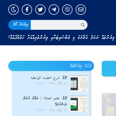
އިތުރަށް ހޯދާ
ލިޔުންތައް ނަކަލު ކުރާނަމަ މި ވެބްސައިޓަށާއި ލިޔުންތެރިއާއަށް ހަވާލާދެއްވާ!
ފަހުގެ ލިޔުންތައް
ފޮތް: شرح العقيدة الواسطية
21 ޖޫން 2026
13:54
ފޮތް: تعليم الصلاة | ނަމާދު ކުރަން
ދަސްކުރަމާ
21 ޖޫން 2026
13:40