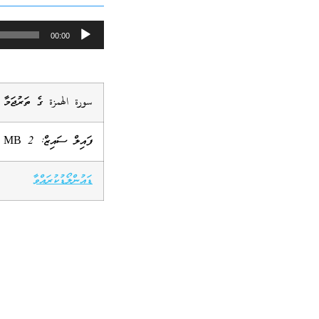
Audio
00:00
Player
سورة الهمزة ގެ ތަރުޖަމާ
ފައިލް ސައިޒް: 2 MB
ޑައުންލޯޑުކުރައްވާ