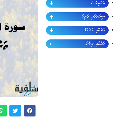
ޢަރަބިބަސް
ސިޔަރަތާއި ތާރީޚް
އަދަބާއި އަޚްލާޤު
ދުޢާއާއި ޛިކުރު