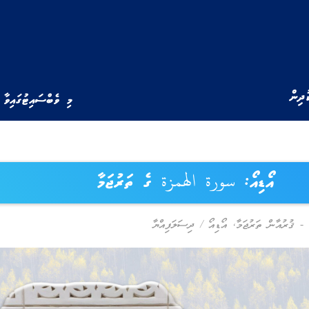
ުދިން
މި ވެބްސައިޓުގައިވާ 
އޯޑިއޯ: سورة الهمزة ގެ ތަރުޖަމާ
,
އޯޑިއޯ
/
ދިސަލަފިއްޔާ