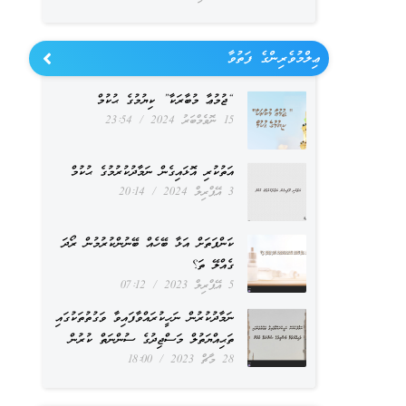
ޢިލްމުވެރިންގެ ފަތުވާ
“ޖުމުޢާ މުބާރަކާ” ކިޔުމުގެ ޙުކުމް
15 ނޮވެމްބަރު 2024
23:54
އަތުކުރި އޮޅައިގެން ނަމާދުކުރުމުގެ ޙުކުމް
3 އޭޕްރިލް 2024
20:14
ކަންފަތަށް އަޅާ ބޭހެއް ބޭނުންކުރުމުން ރޯދަ
ގެއްލޭ ތަ؟
5 އޭޕްރިލް 2023
07:12
ނަމާދުކުރުން ނަހީކުރައްވާފައިވާ ވަގުތުތަކުގައި
ތަޙިއްޔަތުލް މަސްޖިދުގެ ސުންނަތް ކުރުން
28 މާޗް 2023
18:00