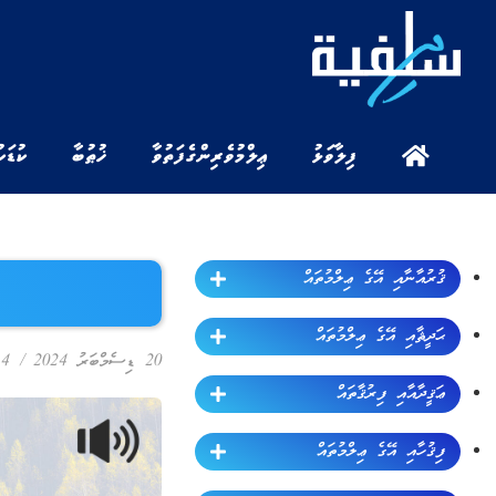
ފިލާވަޅު
ޢިލްމުވެރިންގެ ފަތުވާ
ޚުޠުބާ
ކުޑަކ
ޤުރުއާނާއި އޭގެ ޢިލްމުތައް
ޙަދީޘާއި އޭގެ ޢިލްމުތައް
20 ޑިސެމްބަރު 2024
/
4 - ޤުރުއާން ތަރުޖަމާ
ޢަޤީދާއާއި ފިރުޤާތައް
ފިޤުހާއި އޭގެ ޢިލްމުތައް