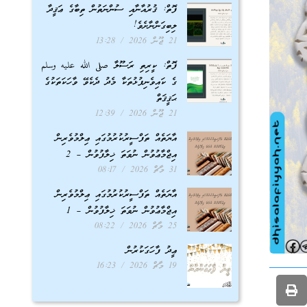
ފޮތް: ޤުރުއާނާއި ސުންނަތުން ތިބާގެ ޢަޤީދާ
ލިބިގަންނާށެވެ!
21 ޖޫން 2026
13:28
ފޮތް: ކީރިތި ރަސޫލާ صلى الله عليه وسلم
ގެ ކައިވެނިފުޅުތަކާ މެދު ދެކެވޭ ވާހަކަތަކުގެ
ޙަޤީޤަތް
21 ޖޫން 2026
12:39
އާޔަތެއް ތަފްސީރުކުރުމުގައި ޢިލްމުވެރިން
އިޖްމާޢުވުން ނުވަތަ ޚިލާފުވުން – 2
31 މާޗް 2026
08:17
އާޔަތެއް ތަފްސީރުކުރުމުގައި ޢިލްމުވެރިން
އިޖްމާޢުވުން ނުވަތަ ޚިލާފުވުން – 1
25 މާޗް 2026
08:22
ޢީދު ފާހަގަކުރުން
19 މާޗް 2026
16:23