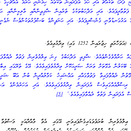
ج ފަދަ) ތަކެއްޗާ އަދި ހަމަ އެފަދައިން ތަކޫވައް ހިމެނެނީ ޙަރާމް އެއްޗެހީގެ ތެ
ފަތުވާދީފައެވެ. އަދި މަޛްހަބުތަކުގެ ތެރެއިން ޝާފިޢީންނާއި މާލިކީންނާއި ޙަނ
 އަޅުގަނޑުވާނީ ގެނެސްދީފައެވެ. އަދި ޙަނަފީންގެ ބަސްފުޅުތަކުންވެސް ނެގެނީ
 ހިޖުރައިން 1252 ގައި) ވިދާޅުވިއެވެ.
ް ޙަރާމްވެގެންވެއެވެ. ޝާފިޢީ މަޛްހަބުގެ ގިނަ ޢިލްމުވެރިން ފަތުވާ ދެއްވާފައ
އް ބޭކަލުން އެގޮތަށް ވަރަށް ޞަރީޙަކޮށް ވިދާޅުވެފައިވެއެވެ. އޭގެ ތެރޭގައި އިބް
ޭގޮތުން ދެއްވާފައިވާ ފަތުވާގައާއި އައްޝައިޚު ކަމާލުއްދީން ބުން އަބޫ ޝަރީފ
ާ ރިސާލާއެއްގައިވެސް އެފަދައިން ވިދާޅުވެފައިވެއެވެ. އަދި އަހަރެމެންގެ އަޞް
ސް އެފަދައިން ފަތުވާ ދެއްވާފައިވެއެވެ.”
[5]
ލްމުވެރިން ބުރަވެވަޑައިގެންފައިވަނީ އޭގައި އެވާ މާއްދާއަކީ މަސްތުވާ 