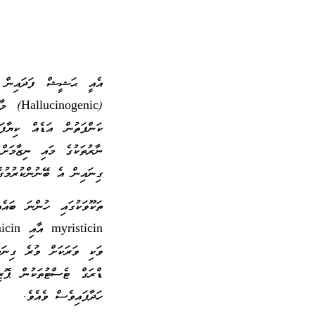
އެއީ ޙަޝީޝް ފަދައިން ހަ
(genic
ކަންފަތުން އަޑެއް ކިޔާފ
ގިނައިން އެ ބޭނުންކުރުމުގ
ވަކި ވަރަކަށް ވުރެ ގިނައ
ޑްރަގް ޓެސްޓުތަކުން ޕޮޒި
ހަދާފައިވެސް ވެއެވެ.