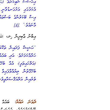
އިޙްސާސް ނެތިކުރުވާ (بَنْ
އެކަމުގައި އަޅުގަނޑުވާނީ 
އިސް ބޭކަލުންގެ ބަސްތައް
މާނައެވެ.”
[4]
އިބްނު ޢާބިދީން رحمه الله (އަވަހާރަވީ
“ޙަޝީޝް ފަދައިން ތަކޫވައ
ޙަރާމްކަމަށެވެ. އަދި ބައެ
(އަލްހައިތަމީ)، އެއާ ބެހ
ބެހޭގޮތުން ލިޔުއްވާފައިވ
ތެރެއިން އަލްއަޤްޞަރާވީވެ
ދެވަނަ ރައުޔު:
ބައެއް ޢި