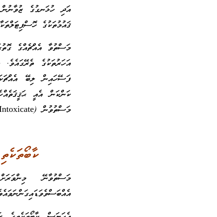
އަދި ހުޅަނގުގެ ޒުވާނުން 
ޤައުމުތަކުގެ ހޮސްޕިޓަލްތަކާއި “Poison Centers“ އަށް ދިޔުން އިތުރު
އަހަރުތަކުގެ ތެރޭގައެވެ
ފަސޭހައިން ލިބޭ އެއްޗަކަ
މަސްތުވުން (Intoxicate) ފަދަ ޙާލަތަކަށް މީހާދެއެވެ.
ކާބޯތަކެތި
މަސްތުވާނޭ މިންވަރަށް
އެއްބަސްވެވަޑައިގަންނަވައެވެ
އެހަނަސް ކާބޯތަކެތީގެ ރަ