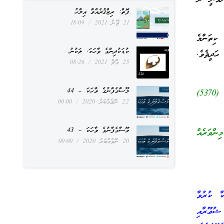
ފޮތް: ރިޒްޤުދެއްވާ އިލާހު
21 ޖޫން 2021
18:09
 ކިތަންމެ
ކުޑަކުދިންގެ ވާހަކަ: ލަކުނު
ަދީޘެވެ.
25 މާޗް 2021
08:26
މޫސާގެފާނުގެ ވާހަކަ – 44
«أَنَّ رَسُولَ اللَّهِ صَلَّى اللَّهُ عَلَيْهِ وَسَلَّمَ نَهَى عَنْ قَلِيلِ مَا أَسْكَرَ كَثِيرُهُ» [رواه ابن حبان (5370)
22 ނޮވެމްބަރު 2020
00:00
މޫސާގެފާނުގެ ވާހަކަ – 43
ންވަރެއް
20 ނޮވެމްބަރު 2020
00:00
ާ ކުރުވާ
ޝުޢޫރާއި