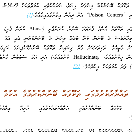
ތަކޫވައް ބޭނުންކުރާ މިންވަރު ގިނަވެ، ނުރައްކާތެރި ޙާލަތްތަކަށް ގޮސްގެން ހ
ވެފައިވެއެވެ.
[1]
. މިހާރުވެސް އެ ބޭނުން ކުރާ ބައެއް މީހުން އެ ބޭނުންކުރަނީ އެއީ އަގު ހ
ށް ވާތީއެވެ. ވަކިވަރަކަށް ވުރެ ގިނައިން ތަކޫވައް ބޭނުންކޮށްފިނަމަ ޙަޤީޤަތ
ކަންކަން އެއީ ޙަޤީޤަތެއްހެން ހީކުރުވައެވެ. (Hallucinate ކުރުވައެވެ.) އަދި އޭގެ ސަބަ
[2]
 ތައްޔާރުކުރުމުގައި ތަކޫވައް ބޭނުންކުރުމުގެ ޙުކުމް
 ތަކޫވައް ބޭނުންކުރުމަކީ ޙަރާމްކަމެއްކަމުގައި ހުރިހާ ޢިލްމުވެރ
.
ހަ ހެޔޮވަރުކުރުމަށް އޭގެ ކުޑަމިންވަރެއް ބޭނުންކުރުމާ މެދުގައި ޢިލްމުވެރިނ