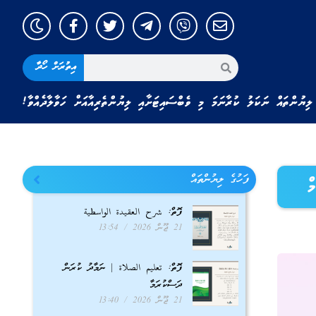
އިތުރަށް ހޯދާ
ލިޔުންތައް ނަކަލު ކުރާނަމަ މި ވެބްސައިޓަށާއި ލިޔުންތެރިއާއަށް ހަވާލާދެއްވާ!
ފަހުގެ ލިޔުންތައް
ފޮތް: شرح العقيدة الواسطية
21 ޖޫން 2026
13:54
ފޮތް: تعليم الصلاة | ނަމާދު ކުރަން
ދަސްކުރަމާ
21 ޖޫން 2026
13:40