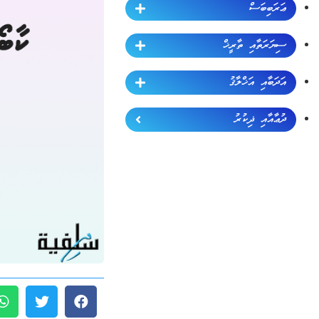
ޢަރަބިބަސް
ސިޔަރަތާއި ތާރީޚް
އަދަބާއި އަޚްލާޤު
ދުޢާއާއި ޛިކުރު