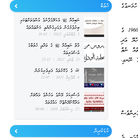
ުޅަނގުގެ
ޚުޠުބާ
ނަބިއްޔާ ﷺ އެކަލޭގެފާނުގެ އުންމަތަށްޓަކައި
ބިރުފުޅުގެން ވަޑައިގެންނެވި ކަންތައްތައް
މަސްތުވާ އެއްޗެއްގެ ގޮތުގައި ތަކޫވައް އެންމެ ފުރަތަމަ ބޭނުން ކުރަންފެށީ (Abuse ކުރަން ފެށީ) 1960 ގެ
5 ފެބްރުއަރީ 2023
18:45
ެޔޮ އަދި
މާތް ނަބިއްޔާ ﷺ ގެ ވަދާޢީ ޚުތުބާގެ
ެއް ނެތް
އުސްއަލިތައް
ބުން ވާނުވާ ނޭނގި،
21 ޖުލައި 2021
23:12
ﷲ ގެ ގެކޮޅުތައް މަތިވެރިކުރުން
4 އޭޕްރިލް 2021
23:07
މުސްލިކަމު އޭނާގެ އަޚުންގެ މައްޗަށް
އަދާކޮށްދޭންޖެހޭ ޙައްޤުތައް
22 ޑިސެމްބަރު 2018
00:00
ިންވެސް
ކުޑަކުދިން
ްވަނީ ދެ