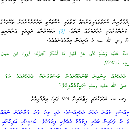
ުވެރިން ބުރަވެވަޑައިގަންނަވާ ގޮތުގައި ކާބޯތަކެތި ތައްޔާރުކުރުމަށް ތަކޫވަކުގެ
ޭނުންކުރުމަކީ ހުއްދަކަމެއް ނޫނެވެ.
[3]
އެބޭކަލުންގެ ދަލީލަކީ އަންނަނިވި ޙ
ް رضي الله عنه ގެ އަރިހުން ރިވާވެގެންވެއެވެ.
2375)]
 އެއެއްޗެއް ގިނައިން ބޭނުންކޮށްގެން މަސްތުވަންޏާ، އެއެއްޗެއްގެ ކުޑަ މި
 صلى الله عليه وسلم ނަހީކުރެއްވިއެވެ.”
ه (އަވަހާރަވީ ހިޖުރައިން 974 ގައި) ވިދާޅުވިއެވެ.
ޗިއްސަކީ ކެއުން ހުއްދަ އެއްޗިއްސެވެ. އެއީ ވިހަ ފަދަ ފުރާނައަށް ނުރައްކ
ަތަ ރާ ފަދައިން ބުއްދި ފިލުވާލާ އެއްޗެހި ފިޔަވައެވެ. ޙަޝީޝާއި އަފިހުނާއި 