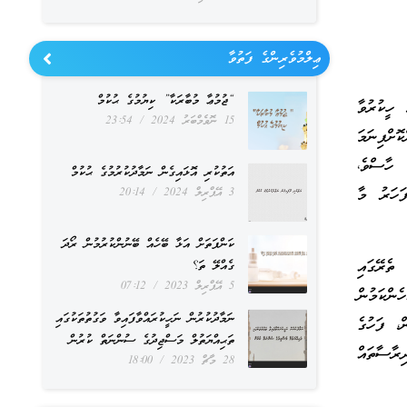
ޢިލްމުވެރިންގެ ފަތުވާ
“ޖުމުޢާ މުބާރަކާ” ކިޔުމުގެ ޙުކުމް
ހީކުރުވާ
15 ނޮވެމްބަރު 2024
23:54
ކޮށްފިނަމަ
 ހާސްވެ،
އަތުކުރި އޮޅައިގެން ނަމާދުކުރުމުގެ ޙުކުމް
 ބައެއް ފަހަރު މާ
3 އޭޕްރިލް 2024
20:14
ކަންފަތަށް އަޅާ ބޭހެއް ބޭނުންކުރުމުން ރޯދަ
. އެ މާއްދާތަކުގެ ތެރޭގައި
ގެއްލޭ ތަ؟
5 އޭޕްރިލް 2023
07:12
ެކެވެ. އެހެންކަމުން
ނަމާދުކުރުން ނަހީކުރައްވާފައިވާ ވަގުތުތަކުގައި
، ފަހުގެ
ތަޙިއްޔަތުލް މަސްޖިދުގެ ސުންނަތް ކުރުން
ރާސާތައް
28 މާޗް 2023
18:00