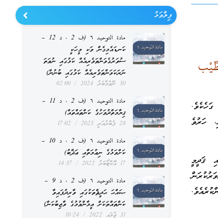
ފިލާވަޅު
مادة التوحيد ٦ (ف 2 ، د 12 –
ކަނޑައެޅިގެން ވަކި މީހަކީ
ސުވަރުގެވަންތަވެރިއެއް ކަމުގައި ނުވަތަ
ِّيْب
ނަރަކަވަންތަވެރިއެއް ކަމުގައި ބުނުން)
30 ނޮވެމްބަރު 2024
02:00
مادة التوحيد ٦ (ف 2 ، د 11 –
 ފެހިކަން ގަދަ ގަހެކެވެ.
ޤިޔާމަތްދުވަހުގެ ކަންތައްތައް)
، ހަރުވެ
28 ފެބްރުއަރީ 2023
17:02
مادة التوحيد ٦ (ف 2 ، د 10 –
ކަށްވަޅުގެ ނިޢުމަތާއި ޢަޛާބު)
ި ޤަދީމީ
17 އޮކްޓޯބަރު 2022
14:37
ަރުކުރަން
مادة التوحيد ٦ (ف 2 ، د 9 –
ންކުރެއެވެ.
ޞައްޙަ ޙަދީޘްތަކުގައި ވާރިދުފައިވާ
ކަންތައްތަކަށް އީމާންވުމުގެ ވާޖިބުކަން)
31 ޖުލައި 2022
10:24