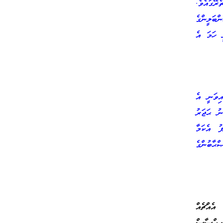
ރޭގައެވެ.
ްބަލީންގެ
 ހަމަ އެ
ިވަނީ އެ
ނު ޙަޖަރު
ު އެކަމާ
ޙާބުންގެ
އެއްޗެއް