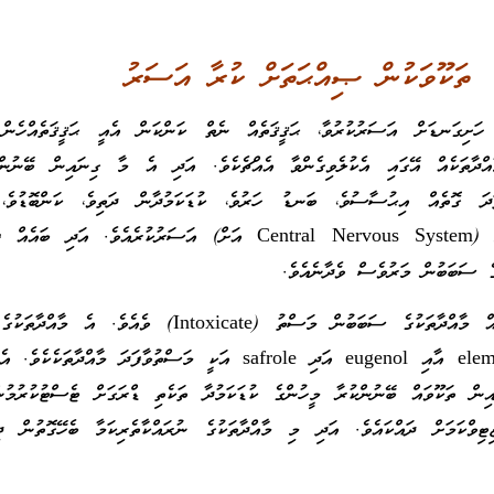
ތަކޫވަކުން ޞިއްޙަތަށް ކުރާ އަސަރު
ށިގަނޑަށް އަސަރުކުރުވާ، ޙަޤީޤަތެއް ނެތް ކަންކަން އެއީ ޙަޤީޤަތެއްހެން 
Hallucino) މާއްދާތަކެއް އޭގައި އެކުލެވިގެންވާ އެއްޗެކެވެ. އަދި އެ މާ ގިނައިން ބޭނުން
ަދަ ގޮތެއް އިޙުސާސުވެ، ބަނޑު ހަރުވެ، ކުޑަކަމުދާން ދަތިވެ، ކަންބޮޑުވެ،
ނާރުތަކުގެ މައި ނިޒާމަށް (Central Nervous System އަށް) އަސަރުކުރެއެވެ. އަދި
ެ ސަބަބުން މަރުވެސް ވެދާނެއެވެ.
ތަކޫވަކުގައި ހުންނަ ބައެއް މާއްދާތަކުގެ ސަބަބުން މަސްތު (Intoxicate) ވެއެވެ
myristicin އާއި elemicin އާއި eugenol އަދި safrole އަކީ މަސްތުވާފަދަ މާއްދާތަކ
ިން ތަކޫވައް ބޭނުންކުރާ މީހުންގެ ކުޑަކަމުދާ ތަކެތި ޑްރަގަށް ޓެސްޓުކުރުމުން
ޓިވްކަމަށް ދައްކައެވެ. އަދި މި މާއްދާތަކުގެ ނުރައްކާތެރިކަމާ ބެހޭގޮތުން ދި