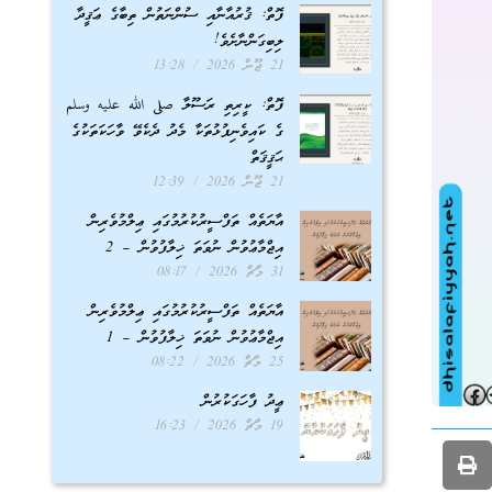
ފޮތް: ޤުރުއާނާއި ސުންނަތުން ތިބާގެ ޢަޤީދާ
ލިބިގަންނާށެވެ!
21 ޖޫން 2026
13:28
ފޮތް: ކީރިތި ރަސޫލާ صلى الله عليه وسلم
ގެ ކައިވެނިފުޅުތަކާ މެދު ދެކެވޭ ވާހަކަތަކުގެ
ޙަޤީޤަތް
21 ޖޫން 2026
12:39
އާޔަތެއް ތަފްސީރުކުރުމުގައި ޢިލްމުވެރިން
އިޖްމާޢުވުން ނުވަތަ ޚިލާފުވުން – 2
31 މާޗް 2026
08:17
އާޔަތެއް ތަފްސީރުކުރުމުގައި ޢިލްމުވެރިން
އިޖްމާޢުވުން ނުވަތަ ޚިލާފުވުން – 1
25 މާޗް 2026
08:22
ޢީދު ފާހަގަކުރުން
19 މާޗް 2026
16:23