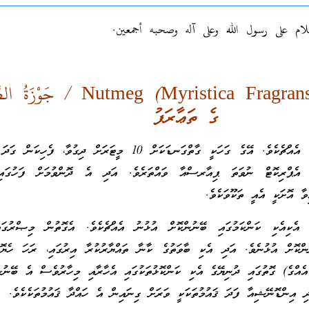
لام على رسول الله وعلى آله وصحبه أجمعين.
جَوْزَةُ الط
ގެ ތަޢާރަފު
ތަކޫވަކަކީ ގަހެއްގައި އަޅާ އެއްޗެކެވެ. އޭގެ ގަހަކީ ގާތްގަނޑަކަށް 10 މީޓަރަށް ދިގުވާ،
އެޕްރިކޮޓް ނުވަތަ ޕިއާރސްއާ ވައްތަރެވެ. އަދި އެ ދޮންވުމަށް ފަހުގައި
ވާ އޮށަކީ އެއީ ތަކޫވަކެވެ.
އެކިއެކި ކަންކަމުގައި ބޭނުންކޮށް އުޅުނު އެއްޗެކެވެ. އެގޮތުން މިޞްރުގައ
ްކޮށް އުޅުނެވެ. އަދި އެކި ބާވަތުގެ ކާނާ ތައްޔާރުކުރާ އިރުގައި، ރަހަ ހެޔޮވ
ާ އެއްޗެއްގެ (spice އެއްގެ) ގޮތުގައި ދުނިޔޭގެ އެކި ކަންކޮޅުތަކުގައި އެހާރާއި މިހާރުވެސް އެ ބޭނު
ި އިންޑޮނޭޝިއާ ފަދަ ޤައުމުތަކަކީ ވަރަށް ގިނައިން އެ ހައްދާ ޤައުމުތަކެކެވެ.