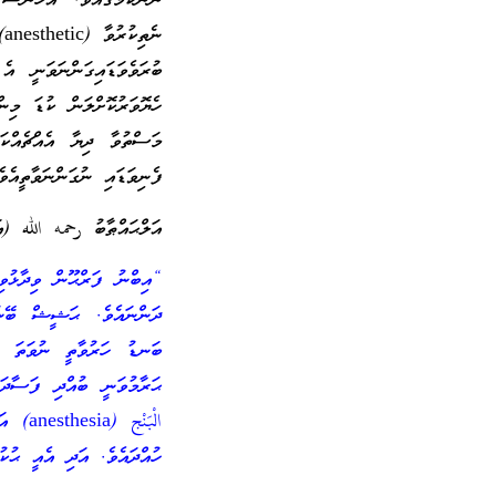
ނޫންކަމުގައެވެ. އެހެނަސ
ނ
ބުރަވެވަޑައިގަންނަވަނީ އ
ހެޔޮވަރުކޮށްލަން ކުޑަ މިން
މަސްތުވާ ދިޔާ އެއްޗެއްކަ
ފެނިވަޑައި ނުގަންނަވާތީއެ
އަލްޙައްޠާބު رحمه الله (އަވަހާރަވީ ހިޖ
“އިބްނު ފަރްޙޫން ވިދާޅުވި
ދަންނައެވެ. ޙަޝީޝް ބޭނު
ބަނޑު ހަރުވާތީ ނުވަތަ އ
ޙަރާމުވަނީ ބުއްދި ފަސާދަކ
الْبَن
ހުއްދައެވެ. އަދި އެއީ ޙުކ