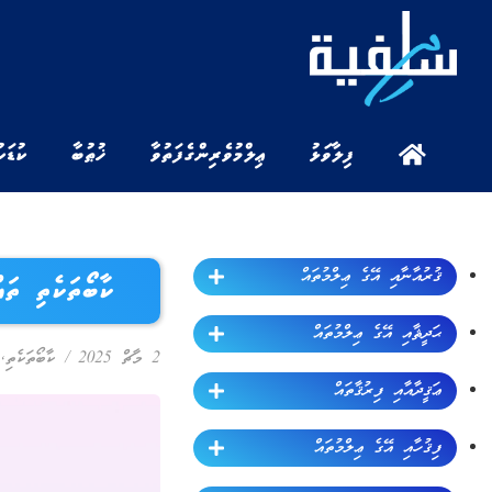
ފިލާވަޅު
ޢިލްމުވެރިންގެ ފަތުވާ
ޚުޠުބާ
ކުޑަކ
ޤުރުއާނާއި އޭގެ ޢިލްމުތައް
ކާބޯތަކެތި ތައްޔާރުކުރުމު
ޙަދީޘާއި އޭގެ ޢިލްމުތައް
2 މާޗް 2025
/
ކާބޯތަކެތި
,
ޢަޤީދާއާއި ފިރުޤާތައް
ފިޤުހާއި އޭގެ ޢިލްމުތައް