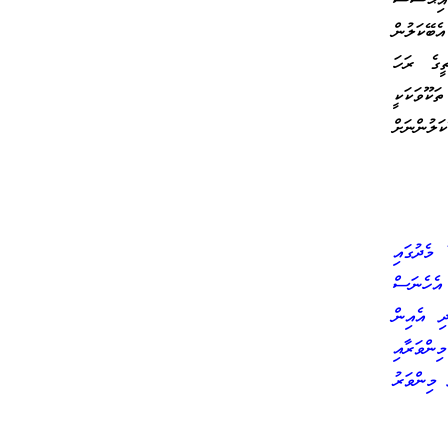
އިޙްސާސް
ް އެބޭކަލުން
ީގެ ރަހަ
ަކޫވަކަކީ
ލުންނަށް
 މެދުގައި
އެހެނަސް
ި އެއިން
ިންވަރާއި
ދު މިންވަރު