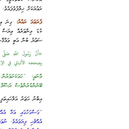
ރައުޔަކަށް ޚިލާފުވެފައެވެ.
ފުރަތަމަ ރައުޔު:
ގިނަ ޢިލްމ
ކުޑަ މިންވަރެއް ވިޔަސް ބ
ސަޢުދު ބުން އަބީ ވައްޤާޞ
وصححه الألباني في الإرواء (
މާނައީ: “ހަމަކަށަވަރުން
ބޭނުންކުރުންވެސް ރަސޫލާ
އިބްނު ޙަޖަރު އަލްހައިތަމީ رحمه الل
“ގަސްގަހުގައި އަޅާ އެއް
އެއްޗެހި ފިޔަވައެވެ. ނުވ