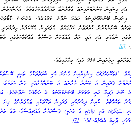
ް އޭގައި އެވާ މާއްދާއަކީ ހަށިގަނޑުގެ ހެލިފެލިކަން ކުޑަކުރުވާ، ޝުޢޫރާއި 
ެތިކުރުވާ (anesthetic) އަދި ގިނައިން ބޭނުންކޮށްފިނަމަ ގެއްލުންވާ މާއްދާއެއްކަމުގައެވެ. އެހެންކަމުނ
ެ ގިނައިން ބޭނުންކޮށްފިނަމަ ހުއްދަ ނުވާނެ ކަމުގައެވެ. އެހެނަސް ކާބޯތަކެތ
ވަރެއް ބޭނުންކުރުން ހުއްދަވާނެ ކަމުގައެވެ. އެފަދައިން އެބޭކަލުން ވިދާޅުވަނީ ތ
މުގައި ނުވެފައި އަދި އެއީ ރަލާ އެއްގޮތަށް މަސްތުވާ އެއްޗެއްކަމުގައި އެބޭކަ
ވެ.
[6]
ުރައިން 954 ގައި) ވިދާޅުވިއެވެ.
އެވެ. ‘(ތަކޫވައްފަދަ) އިންޑިއާއިން ގެންނަ އެކި ބާވަތްތަކުގެ ތަބީޢީ ބޭސްތަކާ
ންކުރާ ފަދައިން އެ ބޭނުން ކުރާނަމަ އެ ބޭނުންކުރުމަކީ މަނާ ކަމެކެވެ. 
ެ ނޫން ފައިދާ ހުރި ކަމަކަށް ބޭނުންކުރާނަމަ އެ ޙަރާމެއް ނުވާނެއެވެ. އަދ
ުރާ ތަކެއްޗެވެ. ކުރިން ޛިކުރުކުރި ފަދައިން ތަކޫވަކާއި ޒަޢުފަރާންގެ ގިނަ މ
ْج (anesthesia) އަދި السَّيْكَرَان އަކީ (الْبَنْج ގެ ގަހަކީ) ފަސާދަކުރާ އެއްޗިއްސެވެ. އޭގެ މަ
ުމުގައި ޠާހިރު އެއްޗެއްސެވެ.”
[7]