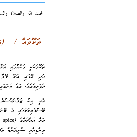
الحمد لله والصلاة والس
ތަކޫވައް / (Myristica Fragrans) Nutmeg /
އަދި އޭގައި އަޅާ މޭވާ 
ދެފަޅިވެއެވެ. އޭގެ ތެރޭގައި
އެއީ އިހު ޒަމާނުއްސުރެ 
ބޭސްވެރިކަމުގައި އެ ބޭނުނ
އަޅ
އިންޑިއާއި ސްރީލަންކާ އަދ