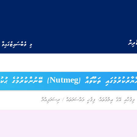
ުދިން
މި ވެބްސައިޓުގައިވާ 
ގައި ތަކޫވައް (Nutmeg) ބޭނުންކުރުމުގެ ޙުކުމް
ފިޤުހާއި އޭގެ ޢިލްމުތައް
,
ފިޤުހީ މައްސަލަތައް
/
ދިސަލަފިއްޔާ