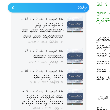
 لَا شَكَّ
ފިލާވަޅު
ني في صحيح
مادة التوحيد ٦ (ف 2 ، د 12 –
ަފައިން
ކަނޑައެޅިގެން ވަކި މީހަކީ
ސުވަރުގެވަންތަވެރިއެއް ކަމުގައި ނުވަތަ
ނަރަކަވަންތަވެރިއެއް ކަމުގައި ބުނުން)
ަށްޓަކައި
30 ނޮވެމްބަރު 2024
02:00
ުޝިޔާރުވެ
مادة التوحيد ٦ (ف 2 ، د 11 –
 ދުޢާއެއް
ޤިޔާމަތްދުވަހުގެ ކަންތައްތައް)
މެންނަށް
28 ފެބްރުއަރީ 2023
17:02
 ބަޔަކަށް
مادة التوحيد ٦ (ف 2 ، د 10 –
ކަށްވަޅުގެ ނިޢުމަތާއި ޢަޛާބު)
ނެ ބައެއް
17 އޮކްޓޯބަރު 2022
14:37
مادة التوحيد ٦ (ف 2 ، د 9 –
ޞައްޙަ ޙަދީޘްތަކުގައި ވާރިދުފައިވާ
لفرقان
ކަންތައްތަކަށް އީމާންވުމުގެ ވާޖިބުކަން)
ފިނިކަން
31 ޖުލައި 2022
10:24