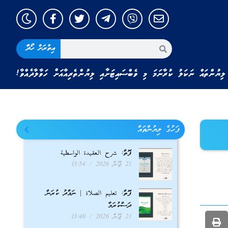
އިތުރަށް ހޯދާ
ލިޔުންތައް ނަކަލު ކުރާނަމަ މި ވެބްސައިޓަށާއި ލިޔުންތެރިއާއަށް ހަވާލާދެއްވާ!
ފަހުގެ ލިޔުންތައް
ފޮތް: شرح العقيدة الواسطية
21 ޖޫން 2026
13:54
ފޮތް: تعليم الصلاة | ނަމާދު ކުރަން
ދަސްކުރަމާ
21 ޖޫން 2026
13:40