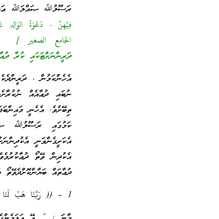
ރަސޫލުﷲ ޞައްލަﷲ ޢަލައިހ
فِيْهِنَّ ، دَعْوَةُ الوَالِ
الجامع الصغير ] މާނަ 
ދަރީންނަށްޓަކައި ކުރާ ދުޢ
އެހެންކަމުން ، ދަރީންދެކެ
ނުބައި ދުޢާއެއް ނުކުރާށެވ
ތިބޭށެވެ. އެހެނީ މައިންބަފ
ކަމުގައި ރަސޫލުﷲ ޞައްލ
އެކަށީގެންވަނީ އެކުދިންނަ
އެކުދިން ވޭތޯ ދުޢާކުރުމެވ
ދުޢާތައް ބަޔާންކޮށްދެވޭތޯ ބ
1 – (( رَ‌بَّنَا هَبْ لَنَا مِنْ أَزْوَاجِنَا وَذُرِّ‌يَّاتِنَا قُرَّ‌ةَ أَعْيُنٍ وَاجْعَلْنَا لِلْمُتَّقِينَ إِمَامًا)) ﴿
މާނަ : ” އޭ އަޅަމެންގެ ވ