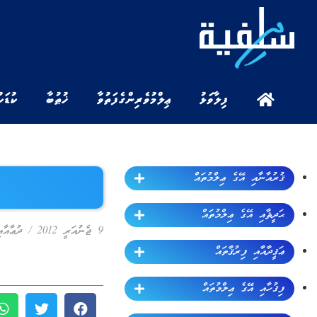
ފިލާވަޅު
ޢިލްމުވެރިންގެ ފަތުވާ
ޚުޠުބާ
ކުޑަކ
ޤުރުއާނާއި އޭގެ ޢިލްމުތައް
ޙަދީޘާއި އޭގެ ޢިލްމުތައް
9 ޖެނުއަރީ 2012
/
ދުޢާއާއ
ޢަޤީދާއާއި ފިރުޤާތައް
ފިޤުހާއި އޭގެ ޢިލްމުތައް