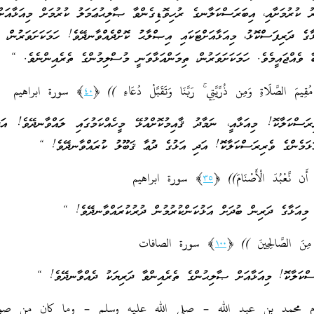
ކުރުމަށާއި، އިބަރަސްކަލާނގެ ރުހިވޮޑިގެންވާ ޞާލިޙުޢަމަލު ކުރުމަށް މިއަޅާއަށް
ގެ ދަރިފަސްކޮޅު، މިއަޅާއަށްޓަކައި އިޞްލާޙު ކޮށްދެއްވާނދޭވެ! ހަމަކަށަވަރުން، ތ
 ވެއްޖައީމެވެ. ހަމަކަށަވަރުން، ތިމަންއަޅާވަނީ މުސްލިމުންގެ ތެރެއިންނެވެ. “
٤٠
﴾ سورة ابراهيم
ކަލާކޮ! މިއަޅާއީ، ނަމާދު ޤާއިމުކޮށްއުޅޭ މީހެއްކަމުގައި ލައްވާނދޭވެ! އަދ
ަޅަމެންގެ ވެރިރަސްކަލާކޮ! އަދި އަޅުގެ ދުޢާ ޤަބޫލު ކުރައްވާނދޭވެ! “
٣٥
﴾ سورة ابراهيم
މިއަޅާގެ ދަރިން ބުދަށް އަޅުކަންކުރުމުން ދުރުކުރައްވާނދޭވެ! “
١٠٠
﴾ سورة الصافات
ކަލާކޮ! މިއަޅާއަށް ޞާލިޙުންގެ ތެރެއިންވާ ދަރިޔަކު ދެއްވާނދޭވެ! “
كرم محمد بن عبد الله – صلى الله عليه وسلم – وما كان من صو