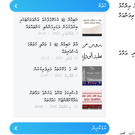
 އިލްހާމު
ޚުޠުބާ
ިމަންއަޅާ
ނަބިއްޔާ ﷺ އެކަލޭގެފާނުގެ އުންމަތަށްޓަކައި
ބިރުފުޅުގެން ވަޑައިގެންނެވި ކަންތައްތައް
5 ފެބްރުއަރީ 2023
18:45
މާތް ނަބިއްޔާ ﷺ ގެ ވަދާޢީ ޚުތުބާގެ
އުސްއަލިތައް
ި އަޅާގެ
21 ޖުލައި 2021
23:12
ﷲ ގެ ގެކޮޅުތައް މަތިވެރިކުރުން
4 އޭޕްރިލް 2021
23:07
މުސްލިކަމު އޭނާގެ އަޚުންގެ މައްޗަށް
އަދާކޮށްދޭންޖެހޭ ޙައްޤުތައް
22 ޑިސެމްބަރު 2018
00:00
ކުޑަކުދިން
اب فمن