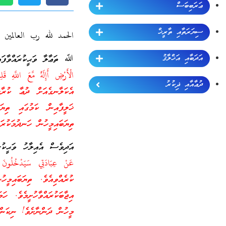
ޢަރަބިބަސް
ސިޔަރަތާއި ތާރީޚް
الحمد لله رب العالمين
އަދަބާއި އަޚްލާޤު
ﷲ ތަޢާލާ ވަޙީކުރައްވާފަ
ދުޢާއާއި ޛިކުރު
އެކަލާނގެއަށް ދުޢާ ކުރާހ
ޚަލީފާއިން ކަމުގައި ތިޔ
ތިޔަބައިމީހުން ހަނދުމަކުރ
އަދިވެސް އެއިލާހު ވަޙީކު
ކުރެއްވިއެވެ. ތިޔަބައިމީ
އިޖާބަކުރައްވާހުށީމެވެ. ހ
މީހުން ދަންނާށެވެ! ނިކަން