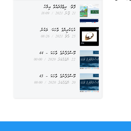
ފޮތް: ރިޒްޤުދެއްވާ އިލާހު
21 ޖޫން 2021
18:09
ކުޑަކުދިންގެ ވާހަކަ: ލަކުނު
25 މާޗް 2021
08:26
މޫސާގެފާނުގެ ވާހަކަ – 44
22 ނޮވެމްބަރު 2020
00:00
މޫސާގެފާނުގެ ވާހަކަ – 43
20 ނޮވެމްބަރު 2020
00:00