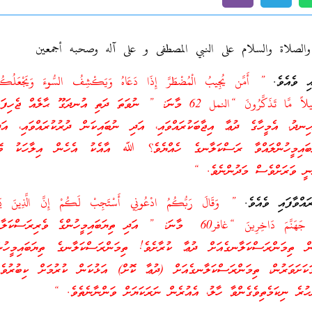
 والصلاة والسلام على النبي المصطفى و على آله وصحبه أجمعين
އި ވެއެވެ.
” أَمَّن يُجِيبُ الْمُضْطَرَّ إِذَا دَعَاهُ وَيَكْشِفُ السُّوءَ وَيَجْعَلُكُ
الْأَرْضِ أَإِلَهٌ مَّعَ اللَّهِ قَلِيلاً مَّا تَذَكَّرُونَ “النمل 62 މާނަ: ” ނުވަތަ ދަތި އުނދަގޫ ޙާލ
ިނދު، އެމީހާގެ ދުޢާ އިޖާބަކުރައްވައި، އަދި ނުބައިކަން ދުރުކުރައްވައި، އަދ
ަބައިމީހުންލައްވާ ރަސްކަލާނގެ ހެއްޔެވެ؟ ﷲ އާއެކު އެހެން އިލާހަކު ވޭހ
ަނީ ވަރަށްވެސް މަދުންނެވެ. “
ރައްވާފައި ވެއެވެ.
” وَقَالَ رَبُّكُمُ ادْعُونِي أَسْتَجِبْ لَكُمْ إِنَّ الَّذِينَ يَسْ
عَنْ عِبَادَتِي سَيَدْخُلُونَ جَهَنَّمَ دَاخِرِينَ “غافر60 މާނަ: ” އަދި ތިޔަބައިމީހުންގެ ވެރ
ހުން ތިމަންރަސްކަލާނގެއަށް ދުޢާ ކުރާށެވެ! ތިމަންރަސްކަލާނގެ ތިޔަބައިމީހުނ
ަމަކަށަވަރުން، ތިމަންރަސްކަލާނގެއަށް (ދުޢާ ކޮށް) އަޅުކަން ކުރުމަށް ކިބުރުވެރ
ހުރެ ނިކަމެތިވެގެންވާ ހާލު، އެއުރެން ނަރަކަޔަށް ވަންނާނެތެވެ. “