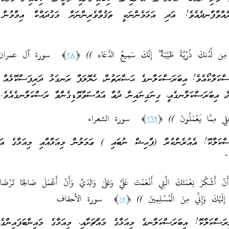
ެއްވާފާނދެއެވެ! އަދި އަޅަމެންނަކީ ތަޤުވާވެރިންނަށް މަގުދައްކާ އިމާމުން 
٣٨
﴾ سورة آل عمران
ކަލާކޯއެވެ! އިބަރަސްކަލާނގެ ޙަޟްރަތުން، ހެޔޮލަފާ ރަނގަޅު ދަރިފަސްކޮޅެއް މި
ން، އިބަރަސްކަލާނގެއީ، ގިނަގިނައިން ދުޢާ އައްސަވާވޮޑިގެންވާ ރަސްކަލާނގެއެވެ
١٦٩
﴾ سورة الشعراء
ކަލާކޮ! އެއުރެންކުރާ (ފާޙިޝް ނުބައި ) ޢަމަލުން މިއަޅާއާއި މިއަޅާގެ އަހު
“
َشْكُرَ‌ نِعْمَتَكَ الَّتِي أَنْعَمْتَ عَلَيَّ وَعَلَىٰ وَالِدَيَّ وَأَنْ أَعْمَلَ صَالِحًا تَرْ‌ضَاه
تُ إِلَيْكَ وَإِنِّي مِنَ الْمُسْلِمِينَ )) ﴿
١٥
﴾ سورة الأحقاف
ކަލާކޮ! އިބަރަސްކަލާނގެ މިއަޅާގެ މައްޗަށާއި، މިއަޅާގެ މައިންބަފައިންގެ 