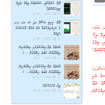
ފޮތް: ޤުރުއާނާއި ސުންނަތުން ތިބާގެ ޢަޤީދާ
ލިބިގަންނާށެވެ!
21 ޖޫން 2026
13:28
ފޮތް: ކީރިތި ރަސޫލާ صلى الله عليه وسلم
مْ خُلَفَاء
ގެ ކައިވެނިފުޅުތަކާ މެދު ދެކެވޭ ވާހަކަތަކުގެ
ޙަޤީޤަތް
ެއް ޖެހިފައިވާ މީހާ،
21 ޖޫން 2026
12:39
ި ބިމުގެ
އާޔަތެއް ތަފްސީރުކުރުމުގައި ޢިލްމުވެރިން
ެއްޔެވެ؟
އިޖްމާޢުވުން ނުވަތަ ޚިލާފުވުން – 2
31 މާޗް 2026
08:17
އާޔަތެއް ތަފްސީރުކުރުމުގައި ޢިލްމުވެރިން
تَكْبِرُونَ
އިޖްމާޢުވުން ނުވަތަ ޚިލާފުވުން – 1
ިރަސްކަލާނގެ ވަޙީ
25 މާޗް 2026
08:22
ްގެ ދުޢާ
ޢީދު ފާހަގަކުރުން
ިވެގަންނަ
19 މާޗް 2026
16:23