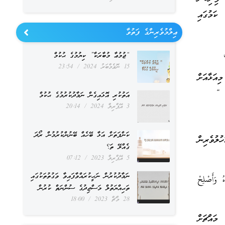
ކަމުގައި
ޢިލްމުވެރިންގެ ފަތުވާ
“ޖުމުޢާ މުބާރަކާ” ކިޔުމުގެ ޙުކުމް
15 ނޮވެމްބަރު 2024
23:54
އަޅާއަށް
. “
އަތުކުރި އޮޅައިގެން ނަމާދުކުރުމުގެ ޙުކުމް
3 އޭޕްރިލް 2024
20:14
ކަންފަތަށް އަޅާ ބޭހެއް ބޭނުންކުރުމުން ރޯދަ
ލުވެރިން
ގެއްލޭ ތަ؟
5 އޭޕްރިލް 2023
07:12
ނަމާދުކުރުން ނަހީކުރައްވާފައިވާ ވަގުތުތަކުގައި
ُ وَأَصْلِحْ
ތަޙިއްޔަތުލް މަސްޖިދުގެ ސުންނަތް ކުރުން
28 މާޗް 2023
18:00
މައްޗަށް