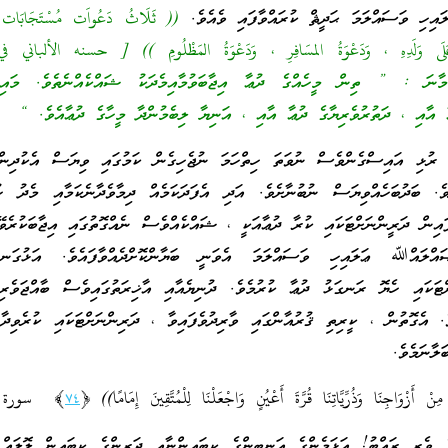
ި ވަސައްލަމަ ޙަދީޘް ކުރައްވާފައި ވެއެވެ.
(( ثَلَاثُ دَعُواَت مُسْتَجَابَات
دِ عَلَى وَلَدِهِ ، وَدَعْوَةُ المسَافِرِ ، وَدَعْوَةُ المَظْلُومِ )) [ حسنه الألبا
: ” ތިން މީހެއްގެ ދުޢާ އިޖާބަވުމާއިމެދަކު ޝައްކެއްނެތެވެ. މައިންބ
ާ އާއި ، ދަތުރުވެރިޔާގެ ދުޢާ އާއި ، އަނިޔާ ލިބެމުންދާ މީހާގެ ދުޢާއެވެ. “
 ރުޅި އައިސްގެންވެސް ނުވަތަ ހިތްހަމަ ނުޖެހިގެން ކަމުގައި ވިޔަސް އެކުދިންނ
ެ. ބަދުބަހެއްވިޔަސް ނުބުނާށެވެ. އަދި އެފަދަކަމެއް ދިމާވެދާނެކަމާއި މެދު ހ
ައިން ދަރީންނަށްޓަކައި ކުރާ ދުޢާއަކީ ، ޝައްކެއްވެސް ނެއްގޮތުގައި އިޖާބަކުރެވޭ
ައްﷲ ޢަލައިހި ވަސައްލަމަ އެވަނީ ބަޔާންކޮށްދެއްވާފައެވެ. އަޅުގަނޑު
ށްޓަކައި ހެޔޮ ރަނގަޅު ދުޢާ ކުރުމެވެ. ދުނިޔެއާއި އާޚިރަތުގައިވެސް ބާއްޖަވެރި
ެ. އެގޮތުން ، ކީރިތި ޤުރުއާންގައި ވާރިދުވެފައިވާ ، ދަރިންނަށްޓަކައި ކުރެވިދާ
ަލާނަމެވެ.
٧٤
﴾ سورة ا
ެރި ރައްބު! އަޅަމެންގެ އަނބިންގެ ކިބައިންނާއި ދަރީންގެ ކިބައިން ލޮލައް 