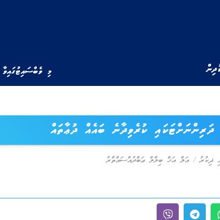
ުދިން
މި ވެބްސައިޓުގައިވާ 
ދަރިންނަށްޓަކައި ކުރެވިދާނެ ބައެއް ދުޢާތައް
ި ޛިކުރު
/
އަލް އަޚް ބިލާލް ޢަބްދުއްސައްތާރު