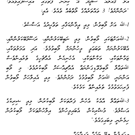
އަލް ޤައުލުއް ސަދީދު އޭ ކިޔުނު ފޮތުގައި އައިސްފައިވެއެވެ:
“ދަންނާށެވެ! 3 ވައްތަރެއްގެ ލޯތްބެއް ވެއެވެ. އެއީ:
1-ﷲ އަށް ލޯބިވުން. މިއީ އީމާންކަމާއި ތަވްޙީދުގެ އަސާސެވެ.
2-ﷲއަށްޓަކައި ލޯބިވުން. މިއީ ނަބީބޭކަލުންނާއި، ރަސޫލުބޭކަލުންނާއި،
އެބޭކަލުންނަށް ތަބަޢަވީ މީހުންނަށް ލޯބިވުމެވެ. އަދި ޢަމަލުތަކާއި،
ޒަމާންތަކާއި، މަކާންތަކާއި، އެހެނިހެން އެއްޗެހީގެ ތެރެއިންވެސް،
ﷲތަޢާލާ ލޯބިވެވޮޑިގަންނަވާ އެއްޗިއްސަށް ލޯބިކުރުމެވެ. މި ލޯބި
އަންނަނީ ﷲއަށް ލޯބިވުމުގެ ދަށުންނެވެ. މިއީ އެއިލާހަށް ލޯބިވުން
ފުރިހަމަވުމުގެ ތެރެއިންވާ ކަމެކެވެ.
3-ﷲތަޢާލާ އާއެކު އެހެން ފަރާތަކަށް ލޯބިކުރުން. މިއީ ޝިރިކުގެ
އަޞްލެވެ. މުޝްރިކުން، އެބައިމީހުންގެ އިލާހުންތަކަށް ލޯބިކުރުން
ހިމެނެނީ މިބައިގައެވެ.”
މިޙަދީޘުން ލިބޭ ބައެއް ފައިދާތައް