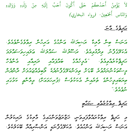
لاَ يُؤْمِنُ أَحَدُكُمْ حَتَّى أَكُونَ أَحَبَّ إِلَيْهِ مِنْ وَلَدِهِ وَوَالِدِهِ
وَالنَّاسِ أَجْمَعِينَ. (رواه البخاري)
ޙަދީޘުގެ މާނަ
އަނަސް ބިން މާލިކް ރަޟިޔަﷲ ޢަންހުގެ އަރިހުން ރިވާވެގެންވެއެވެ.
އެކަލޭގެފާނު ވިދާޅުވިއެވެ. ރަސޫލުﷲ ޞައްލަﷲ ޢަލައިހިވަސައްލަމަ
ޙަދީޘްކުރެއްވިއެވެ. “އެމީހެއްގެ ބައްޕައާއި ދަރިއާއި އެންމެހާ
މީސްތަކުންނަށްވުރެ ބޮޑަށް ތިމަންކަލޭގެފާނުދެކެ ލޯބިވެއްޖައުމަށް ދާންދެން
ތިޔަބައިމީހުންގެ ތެރެއިން އެކަކުވެސް (ފުރިހަމައަށް) އީމާންވީ ކަމުގައި
ނުވެއެވެ.”
ޙަދީޘް ރިވާކުރެއްވި ޞަޙާބީ
މި ޙަދީޘް ރިވާކުރައްވާފައިވަނީ، ޚަޒްރަޖުވަންހައިގެ މާލިކުގެ ދަރިކަލުން
އަނަސް ރަޟިޔަﷲ ޢަންހުއެވެ. އެކަލޭގެފާނަކީ އަންޞާރިއްޔާ ބޭކަލެކެވެ.