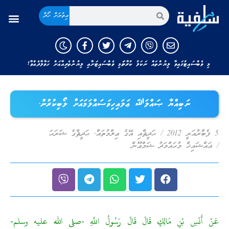
އިތުރަށް ހޯދާ
މި ވެބްސައިޓުގައިވާ ލިޔުންތައް ނަކަލު ކުރާނަމަ މި ވެބްސައިޓަށާއި ލިޔުންތެރިއާއަށް ހަވާލާދެއްވާ!
ނަބިއްޔާ ޞައްލަﷲ ޢަލައިހިވަސައްލަމައަށް ލޯބިކުރުން.
5 ފެބްރުއަރީ 2012
/
ޙަދީޘާއި އޭގެ ޢިލްމުތައް
,
ޙަދީޘްގެ ޝަރަޙަ
/
އައްޝައިޚް މުޙައްމަދު ޝަމްޢޫން
عَنْ أَنَسِ بْنِ مَالِكٍ قَالَ قَالَ رَسُولُ اللَّهِ -صلى الله عليه وسلم-