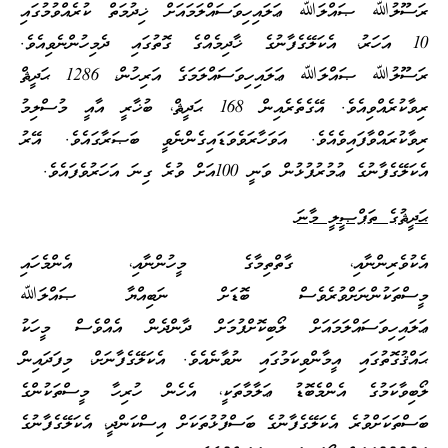
ރަސޫލުﷲ ޞައްލަﷲ ޢަލައިހިވަސައްލަމައަށް ޚިދުމަތް ކުރެއްވުމުގައި
10 އަހަރު، އެކަލޭގެފާނުގެ ޚާދިމެއްގެ ގޮތުގައި ދެމިހުންނެވިއެވެ.
ރަސޫލުﷲ ޞައްލަﷲ ޢަލައިހިވަސައްލަމަގެ އަރިހުން، 1286 ޙަދީޘް
ރިވާކުރެއްވިއެވެ. އޭގެތެރެއިން 168 ޙަދީޘް، ބުޚާރީ އާއީ މުސްލިމު
ރިވާކުރައްވާފައިވެއެވެ. އަވަހާރަވެވަޑައިގެންނެވީ ބަޞަރާގައެވެ. އޭރު
އެކަލޭގެފާނުގެ ޢުމުރުފުޅުން ވަނީ 100އަށް ވުރެ ގިނަ އަހަރުވެފައެވެ.
ޙަދީޘުގެ ތަފްޞީލީ މާނަ
އެކުވެރިންނާއި، ގާތްތިމާގެ މީހުންނާއި، އެންމެހައި
މީސްތަކުންނަށްވުރެވެސް ބޮޑަށް ނަބިއްޔާ ޞައްލަﷲ
ޢަލައިހިވަސައްލަމައަށް ލޯބިކޮށްފުމަށް ދާންދެން އެއްވެސް މީހަކު
ޙައްޤުގޮތުގައި އީމާންވިކަމުގައި ނުވާނެއެވެ. އެކަލޭގެފާނަށް، މިފަދައިން
ލޯބިވާކަމުގެ އެންމެބޮޑު ޢަލާމާތަކީ، އެހެން ހުރިހާ މީސްތަކުންގެ
ބަސްތަކަށްވުރެ އެކަލޭގެފާނުގެ ބަސްފުޅުތަކަށް އިސްކަންދީ، އެކަލޭގެފާނުގެ