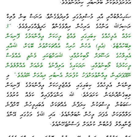
އަމުރުފުޅުތަކަށް ބޯލަނބައި ކިޔަމަންވުމެވެ.
ޞަޙީޙުލްބުޚާރީ އާއި މުސްލިމުގައި ވާރިދުވެގެންވާ، އަނަސް ބިން މާލިކް
ރަޟިޔަﷲ ޢަންހުގެ އަރިހުން ރިވާވެގެންވާ ހަދީޘެއްގައިވެއެވެ.
“3
ކަމެއް އެމީހެއްގެ ކިބައިގައި ވެއްޖެ މީހަކަށް އީމާންކަމުގެ ފޮނިކަން
ލިބޭހުއްޓެވެ. (އެއީ) އެހެން ހުރިހާ އެއްޗަކަށްވުރެ ބޮޑަށް، ﷲއާއި
އެއިލާހުގެ ރަސޫލަށް ލޯބިކުރުމާއި، ﷲއަށްޓަކައި މެނުވީ އެއްވެސް
މީހަކުދެކެ ލޯބިނުވުމާއި، ނަރަކައިގެ އަލިފާނުގެ ތެރެއަށް އެއްލާލެވެން
ނޭދޭފަދައިން، އީމާންވުމަށްފަހު ކުފުރަށް އެނބުރި ދިއުމަށް ނޭދުމެވެ.”
މި
ތިންކަން އެމީހެއްގެ ކިބައިގައި ވެއްޖެމީހަކަށް އީމާންކަމުގެ ފޮނިކަން
ލިބިގެންދާނެކަން ކަށަވަރެވެ. ﷲ އަންގަވާފައިވާ ކަމެއް ކުރުމުގެ
ސަބަބުން މީސްތަކުން ކިޔަފާނެ އެއްޗަކަށް، އެބައިމީހުން ކޮށްފާނެ
މަލާމާތަކަށް، އެފަދަ މީހުން ނުބަލާނެއެވެ. އަދި ﷲގެ މަގުގައި އޭނާގެ
ޖާނާއިމާލު ޤުރުބާން ކުރުމަށް ފަސްނުޖެހޭނެއެވެ.