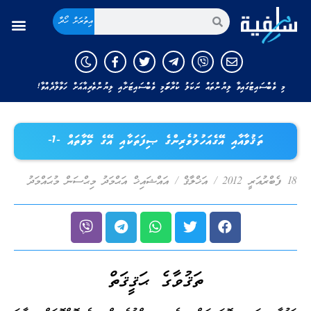
އިތުރަށް ހޯދާ
މި ވެބްސައިޓުގައިވާ ލިޔުންތައް ނަކަލު ކުރާނަމަ މި ވެބްސައިޓަށާއި ލިޔުންތެރިއާއަށް ހަވާލާދެއްވާ!
ތަޤުވާއާއި އޭގެއަހުލުވެރިންގެ ޞިފަތަކާއި އޭގެ މޭވާތައް -1-
18 ފެބްރުއަރީ 2012
/
އަޚްލާޤް
/
އައްޝައިޚް އަޙްމަދު މިޙްސަން މުޙައްމަދު
ތަޤުވާގެ ޙަޤީޤަތް