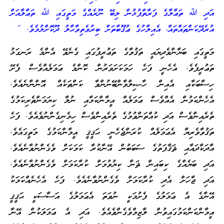
އަދި ﷲ ތަޢާލާގެ ފަރާތްޕުޅުން ލިބޭ ނޫރެއްގެ މަތީގައި ﷲ ތަޢާލާއަށް
އުރެދޭކަންތައްތައް، އެއިލާހުގެ ޢުޤޫބާތަށް ބިރުވެތިވާޙާލު ދޫކޮށްލުމެވެ. “
މަތީގައި ބަޔާންވެދިޔައީ ތަޤުވާގެ ތަޢުރީފުގައި ގެނެވޭ އެންމެ ރަނގަޅު
ތަޢުރީފެވެ. އެހެނީ ފަހެ ހަމަކަށަވަރުން ކޮންމެ ޢަމަލެއްވެސް ފެށޭ
ހިސާބަކާއި އެއިން ހާޞިލްވާންބޭނުންވާ ކަންތަކެއް އޮންނާނެއެވެ.
އެހެންކަމުން އެއްވެސް ޢަމަލެއް އީމާންކަމާއި ނުލާ ކިޔަމަންތެރިކަމުގެ
ތެރެއިންވެސް އަދި ކުއްތަންވުމުގެ ތެރެއިންވެސް ހިމެނިގެންނުވެއެވެ. ފަހެ
ތަޤުވާވެރިޔާ އެޢަމަލެއް ކުރަންޖެހެނީ ޙަޤީޤީ އީމާންކަމުގެ މަތީގައެވެ.
އާދަކާދައާއި ޘަޤާފަތުގެ ސަބަބުން އޭނާކުރާ ކަމަކަށް ވެގެންނުވާނެއެވެ.
އަދި ބަޔެއްގެ ކިބައިން ޘަނާ ކިޔުވުމަށް ކުރާކަމަށް ވެގެންނުވާނެއެވެ.
އަދި ޖާހަށް އެދި ކުރާކަމަށް ވެގެންނުވާނެއެވެ. ފަހެ އެހެނެއްކަމަކު
އޭނާގެ އެ ޢަމަލުގެ ފެށުމަކީ ނުވަތަ އެޢަމަލުގެ އަސާސަކީ ޙަޤީޤީ
އީމާންކަންކަމުގައިވުން ލާޒިމްވެގެންވެއެވެ. އަދި އެ ޢަމަލަކުން އޭނާ