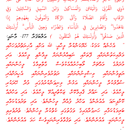
ذَوِي الْقُرْبَىٰ وَالْيَتَامَىٰ وَالْمَسَاكِينَ وَابْنَ السَّبِيلِ وَالسَّائِلِينَ وَفِي
الرِّقَابِ وَأَقَامَ الصَّلَاةَ وَآتَى الزَّكَاةَ وَالْمُوفُونَ بِعَهْدِهِمْ إِذَا
عَاهَدُوا ۖ وَالصَّابِرِينَ فِي الْبَأْسَاءِ وَالضَّرَّاءِ وَحِينَ الْبَأْسِ ۗ أُولَـٰئِكَ
الَّذِينَ صَدَقُوا ۖ وَأُولَـٰئِكَ هُمُ الْمُتَّقُونَ )
އަލްބަޤަރާ 177. މާނައީ:
” އެހެނެއް ކަމަކު، ހެޔޮކަންކުރާ މީހާއީ، ﷲ އަށާއި އާޚިރަތްދުވަހަށާއި
މަލާއިކަތުންނަށާއި ފޮތަށާއި ނަބިއްޔުންނަށް އީމާންވި މީހާއެވެ. އަދި
މުދަލުގެ މައްޗަށް ލޯބިހުރުމާއެކުވެސް، ގާތްތިމާގެ މީހުންނަށާއި
ޔަތީމުންނަށާއި މިސްކީނުންނަށާއި ދަތުރުވެރިންނަށާއި އެހީޔަށްއެދި
ސުވާލުކުރާ މީހުންނަށާއި އަޅުން މިނިވަންކުރުމުގައި މުދާ ހޭދަކުރި
މީހާއެވެ. އަދި ނަމާދު ޤާއިމްކޮށް، ޒަކާތްދީއުޅޭ މީހާއެވެ. އަދި ޢަހްދެއް
ކޮށްފިނަމަ އެއުރެންގެ ޢަހްދު ފުއްދާ މީހުންނެވެ. އަދި ތަދުމަޑުކަމާއި
ބަލިމަޑުކަމާއި ހަނގުރާމައިގެ ވަގުތުގައި ކެތްކުރާ މީހުންނެވެ. ތެދުވެރިވި
މީހުންނަކީ، އެއުރެންނެވެ. އަދި ތަޤުވާވެރިންނަކީވެސް ހަމަ އެއުރެންނެވެ.
.
“