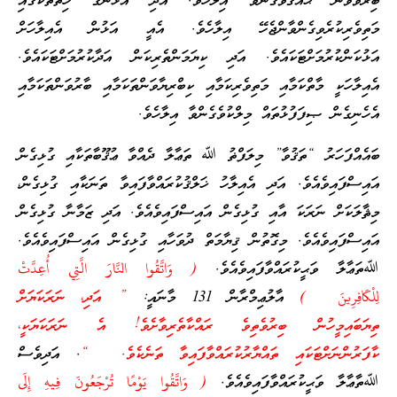
ބިރުވެވުން ޙައްޤުވެގެންވާ އިލާހެވެ. އަދި އަޅުންގެ ހިތްތަކުގައި
މަތިވެރިކުރެވިގެންވާންޖެހޭ އިލާހެވެ. އެއީ އަޅުން އެއިލާހަށް
އަޅުކަންކުރުމަށްޓަކައެވެ. އަދި ކިޔަމަންތެރިކަން އަދާކުރުމަށްޓަކައެވެ.
އެއިލާހަކީ މާތްކަމާއި މަތިވެރިކަމާއި ކިބްރިޔާވަންތަކަމާއި ބާރުވަންތަކަމާއި
އެހެނިގެން ޞިފަފުޅުތައް މިލްކުވެގެންވާ އިލާހެވެ.
ބައެއްފަހަރު “ތަޤުވާ” މިލަފްޡު ﷲ ތަޢާލާ ދެއްވާ ޢުޤޫބާތަކާއި ގުޅިގެން
އައިސްފައިވެއެވެ. އަދި އެއިލާހު ޚަލްޤުކުރައްވާފައިވާ ތަނަކާއި ގުޅިގެން،
މިޘާލަކަށް ނަރަކަ އާއި ގުޅިގެން އައިސްފައިވެއެވެ. އަދި ޒަމާނާ ގުޅިގެން
އައިސްފައިވެއެވެ. މިގޮތުން ޤިޔާމަތް ދުވަހާއި ގުޅިގެން އައިސްފައިވެއެވެ.
ﷲތަޢާލާ ވަޙީކުރައްވާފައިވެއެވެ.
( وَاتَّقُوا النَّارَ الَّتِي أُعِدَّتْ
لِلْكَافِرِينَ )
އާލުޢިމްރާން 131 މާނައީ:
” އަދި، ނަރަކަޔަށް
ތިޔަބައިމީހުން ބިރުވެތިވެ ރައްކާތެރިވާށެވެ! އެ ނަރަކަޔަކީ،
ކާފަރުންނަށްޓަކައި ތައްޔާރުކުރައްވާފައިވާ ތަނެކެވެ. “
. އަދިވެސް
ﷲތާޢާލާ ވަޙީކުރައްވާފައިވެއެވެ.
( وَاتَّقُوا يَوْمًا تُرْجَعُونَ فِيهِ إِلَى