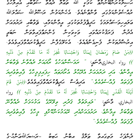
ޙަޞިލްކުރަންބޭނުންވާ ކަމަކީ ﷲ ތަޢާލާ ދެއްވާ ސަވާބާއި އެއިލާހުގެ
ރުއްސެވުންކަމުގައި ވާންވާނެއެވެ. އެހެންކަމުން ރަސޫލުﷲ ޞައްލަﷲ
ޢަލައިހިވަސައްލަމަގެ ޙަދީޘްފުޅުތަކުގައި އީމާންކަމާއި، ޘަވާބާއި ދަރުމައަށް
އެދުން ފަރަޤުކުރައްވައި ވަކިވަކިން ގެންނަވާފައިވާތަން ނަބަވީ
އިރުޝާދުތަކުން ފެނިގެންދެއެވެ. އެކަލޭގެފާނު ޙަދީޘްކުރައްވާފައިވެއެވެ.
((مَنْ صَامَ رَمَضَانَ إِيمَانًا وَاحْتِسَابًا غُفِرَ لَهُ مَا تَقَدَّمَ مِنْ ذَنْبِهِ
))
رواه البخاريމާނައީ:
” ރަމަޟާންމަހުގެ ރޯދައަށް ދެއްވާނެ ޘަވާބަށް
އީމާންވެ، އަދި ދަރުމައަށް އެދޭޙާލު އެރޯދަތައް ހިފައިފިމީހާގެ ފާއިތުވެދިޔަ
ފާފަތައް ފުއްސެވެއެވެ.”
އަދިވެސް ޙަދީޘްކުރައްވާފައިވެއެވެ.
((مَنْ قَامَ
لَيْلَةَ الْقَدْرِ إِيمَانًا وَاحْتِسَابًا غُفِرَ لَهُ مَا تَقَدَّمَ مِنْ ذَنْبِهِ ))
رواه
البخاري މާނައީ:
“ލައިލަތުލް ޤަދުރި ވިލޭރޭގެ އަޅުކަމަށް ދެއްވާނޭ
ޘަވާބަށް އީމާންވެ، ދަރުމައަށްއެދި ރޭއަޅުކަންކޮށްފި މީހާގެ ފާއިތުވެދިޔަ
ފާފަތައް ފުއްސެވެއެވެ.”
ދެންފަހެ މަތީގައިވާ ޠަލްޤު އިބްނު ޙަބީބު –ރަޟިޔަﷲޢަންހު-ގެ