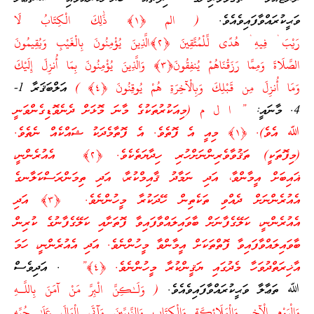
ވަޙީކުރައްވާފައިވެއެވެ.
( الم ﴿١﴾ ذَٰلِكَ الْكِتَابُ لَا
رَيْبَ ۛ فِيهِ ۛ هُدًى لِّلْمُتَّقِينَ ﴿٢﴾الَّذِينَ يُؤْمِنُونَ بِالْغَيْبِ وَيُقِيمُونَ
الصَّلَاةَ وَمِمَّا رَزَقْنَاهُمْ يُنفِقُونَ﴿٣﴾ وَالَّذِينَ يُؤْمِنُونَ بِمَا أُنزِلَ إِلَيْكَ
وَمَا أُنزِلَ مِن قَبْلِكَ وَبِالْآخِرَةِ هُمْ يُوقِنُونَ ﴿٤﴾ )
އަލްބަޤަރާ 1-
4. މާނައީ:
” ا ل م (މިއަކުރުތަކުގެ މާނަ މޮޅަށް ދެނެވޮޑިގެންވަނީ
ﷲ އެވެ). ﴿١﴾ މިއީ އެ ފޮތެވެ. އެ ފޮތާމެދަކު ޝައްކެއް ނެތެވެ.
(މިފޮތަކީ) ތަޤުވާވެރިންނަށްހުރި ހިދާޔަތެކެވެ. ﴿٢﴾ އެއުރެންނީ،
ޣައިބަށް އީމާންވާ، އަދި ނަމާދު ޤާއިމްކުރާ، އަދި ތިމަންރަސްކަލާނގެ
އެއުރެންނަށް ދެއްވި ތަކެތިން ހޭދަކުރާ މީހުންނެވެ. ﴿٣﴾ އަދި
އެއުރެންނީ، ކަލޭގެފާނަށް ބާވައިލައްވާފައިވާ ފޮތަށާއި ކަލޭގެފާނުގެ ކުރިން
ބާވައިލައްވާފައިވާ ފޮތްތަކަށް އީމާންވާ މީހުންނެވެ. އަދި އެއުރެންނީ، ހަމަ
އާޚިރަތްދުވަހާ މެދުގައި ޔަޤީންކުރާ މީހުންނެވެ. ﴿٤﴾”
. އަދިވެސް
ﷲ ތަޢާލާ ވަޙީކުރައްވާފައިވެއެވެ.
( وَلَـٰكِنَّ الْبِرَّ مَنْ آمَنَ بِاللَّـهِ
وَالْيَوْمِ الْآخِرِ وَالْمَلَائِكَةِ وَالْكِتَابِ وَالنَّبِيِّينَ وَآتَى الْمَالَ عَلَىٰ حُبِّهِ