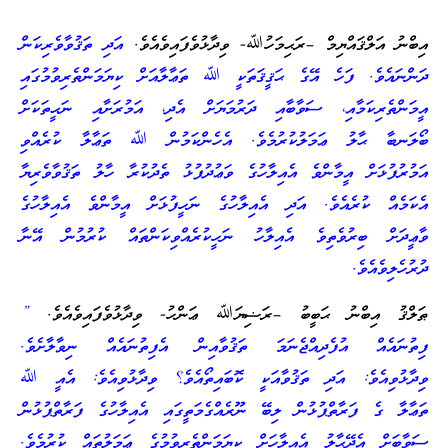
އިބްނު އަލްޤައްޔިމް –ރަޙިމަހުﷲ- ވިދާޅުވެފައިވެއެވެ.
އަދި ތަޤުވާވެރިކަން
ދަންނައެވެ. ފަހެ އޭގެ ޙަޤީޤަތަކީ ﷲ ތަޢާލާއަށް ކިޔަމަންތެރިވުމުގައި
އީމަންތެރިކަމާއި، ސަވާބާއި ދަރުމަޔަށް އެދި، އަމުރަށާއި ނަޙީތަކަށް
ބޯލަނބާ ޙާލު ޢަމަލުކުރުމެވެ. އެހެންކަމުން ﷲ ތަޢާލާ ކުރެއްވި
އަމުރުފުޅަށް އީމާންވެ އެއިލާހުގެ ވަޢުދުފުޅު ތެދުކުރާ ހާލު ތަޤުވާވެރިޔާ
އެކަމެއް ކުރެއެވެ. އަދި އެއިލާހުގެ ނަހީފުޅަށް އީމާންވެ އެއިލާހުގެ
ވާޢީދަށް ބިރުވެތިވެ އެއިލާހު ނަހީކުރެއްވިކަންތައް ކުރުމުން އޭނާ
ދުރުހެލިވެއެވެ.
ޠަލްޤު އިބްނު ޙަބީބު –ރަޟިޔަﷲ ޢަންހު- ވިދާޅުވެފައިވެއެވެ.
”
ފިތުނައެއް އުފެދިއްޖެނަމަ ތަޤުވާއިން އެފިތުނައެއް ނިވާލާށެވެ.
ވިދާޅުވިއެވެ: އަދި ތަޤުވާއަކީ ކޮބައިތޯއެވެ؟ ވިދާޅުވިއެވެ: އެއީ ﷲ
ތަޢާލާ ގެ ފަރާތްޕުޅުން ލިބޭ ނޫރެއްގެމަތީގައި އެއިލާހުގެ ފަރާތްޕުޅުން
ސަވާބަށް އެދޭޙާލު އެއިލާހަށް ކިޔަމަންތެރިވުމުގެ ޢަމަލުތައް ކުރުމެވެ.