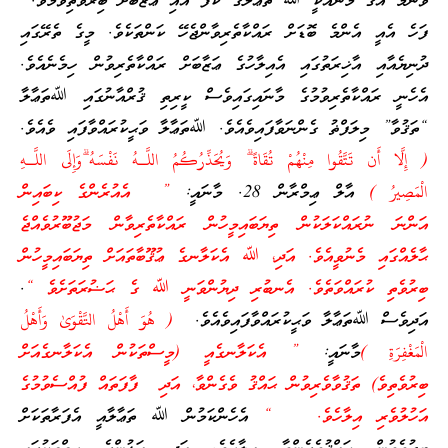
ވާނަމަ އޭގެ މާނައަކީ ﷲ ތަޢާލާގެ ކޯފާ އާއި ޢަޒާބަށް ބިރުވެތިވުމެވެ.
ފަހެ އެއީ އެންމެ ބޮޑަށް ރައްކާތެރިވާންޖެހޭ ކަންތަކެވެ. މީގެ ތެރޭގައި
ދުނިޔެއާއި އާޚިރަތުގައި އެއިލާހުގެ ޢަޒާބަށް ރައްކާތެރިވުން ހިމެނެއެވެ.
އެހެނީ ރައްކާތެރިވުމުގެ މާނައިގައިވެސް ކީރިތި ޤުރްއާނުގައި ﷲތަޢާލާ
“ތަޤުވާ” މިލަފްޡު ގެންނަވާފައިވެއެވެ. ﷲތަޢާލާ ވަޙީކުރައްވާފައި ވެއެވެ.
( إِلَّا أَن تَتَّقُوا مِنْهُمْ تُقَاةً ۗ وَيُحَذِّرُكُمُ اللَّـهُ نَفْسَهُ ۗوَإِلَى اللَّـهِ
الْمَصِيرُ )
އާލް ޢިމްރާން 28. މާނައީ:
” އެއުރެންގެ ކިބައިން
އަންނަ ނުރައްކަލަކުން ތިޔަބައިމީހުން ރައްކާތެރިވާން މަޖުބޫރުވެއްޖެ
ޙާލެއްގައި މެނުވީއެވެ. އަދި، ﷲ އެކަލާނގެ ޢުޤޫބާތައަށް ތިޔަބައިމީހުން
ބިރުވެތި ކުރައްވަތެވެ. އެނބުރި ދިޔުންވަނީ ﷲ ގެ ޙަޟުރަތަށެވެ “
.
އަދިވެސް ﷲތަޢާލާ ވަޙީކުރައްވާފައިވެއެވެ.
( هُوَ أَهْلُ التَّقْوَىٰ وَأَهْلُ
الْمَغْفِرَةِ )
މާނައީ:
” އެކަލާނގެއީ (މީސްތަކުން އެކަލާނގެއަށް
ބިރުވެތިވެ) ތަޤުވާވެރިވުން ޙައްޤު ވެގެންވާ، އަދި ފާފަތައް ފުއްސެވުމުގެ
އަހުލުވެރި އިލާހެވެ. “
އެހެންކަމުން ﷲ ތަޢާލާއީ އެފަރާތަކަށް