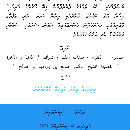
ބަސްފުޅުގައި “ﷲ ތަޢާލާގެ ފާރާތްޕުޅުން ލިބޭ ނޫރެއްގެ މަތީގައި”
މިހެން އޮތް ބަފުޅުގެ މުރާދައަކީ އީމާން ކަމެވެ. އަދި ތަޤުވާގެ
ތާޢުރީފުގައި އެކަލޭގެފާނު ގެންނަވާފައިވާ ދެވަނަ ޝަރުޠަކީ ސަވާބާއި
ދަރުމައަށް އެދި އަޅުކަންކުރުމެވެ.
ނުނިމޭ
مصدر: ” التقوى , صفات أهلها و ثمراتها في الدنيا و الآخرة
” لفضيلة الشيخ الدكتور صالح بن إبراهيم بن صالح آل
الشيخ
މިލިޔުމުގެ އިތުރު ބައިތައް ބެއްލެވުމަށް
ތަޢާރަފް
ލިޔުންތެރިން
ކޮޕީރައިޓް © ދިސަލަފިއްޔާ 2023