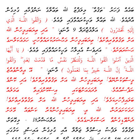
ބައެއް ފަހަރު “ތަޤުވާ” މިލަފްޒު ﷲ ތަޢާލާގެ ނަންފުޅާއި ގުޅިގެން
އާދެއެވެ. ﷲ ތަޢާލާ ވަޙީކުރައްވާފައި ވެއެވެ.
( وَاتَّقُوا اللَّـهَ الَّذِي
إِلَيْهِ تُحْشَرُونَ )
އަލްމުޖާދަލާ 9 މާނައީ:
” އަދި ތިޔަބައިމީހުން ﷲ
އަށް ތަޤުވާވެރިވާށެވެ! ތިޔަބައިމީހުން މަޙްޝަރުކުރައްވާހުށީ، ހަމައެކަލާނގެ
ޙަޟުރަތަށެވެ. “
އަދިވެސް އެއިލާހު ވަޙީކުރައްވާފައި ވެއެވެ.
( يَا أَيُّهَا
الَّذِينَ آمَنُوا اتَّقُوا اللَّـهَ وَلْتَنظُرْ نَفْسٌ مَّا قَدَّمَتْ لِغَدٍ ۖ وَاتَّقُوا
اللَّـهَ ۚ إِنَّ اللَّـهَ خَبِيرٌ بِمَا تَعْمَلُونَ )
މާނައީ:
” އޭ އީމާންވެއްޖެ
މީސްތަކުންނޭވެ! ތިޔަބައިމީހުން ﷲ އަށް ތަޤުވާވެރިވާށެވެ! އަދި ކޮންމެ
ނަފްސެއްއްމެ، މާދަމައަށްޓަކައި އިސްކޮށްފައިވާ ޢަމަލެއް
ބަލައިފާހުށިކަމެވެ! އަދި ތިޔަބައިމީހުން ﷲ އަށް ތަޤުވާވެރިވާށެވެ!
ހަމަކަށަވަރުން، ﷲ އީ، ތިޔަބައިމީހުންކުރާ ކަންތައް މޮޅަށް
ދެނެވޮޑިގެންވާ ރަސްކަލާނގެއެވެ. “
އަލްޙަޝްރު18 . މިގޮތަށް،
ތަޤުވާގެ ލަފްޟު އިސްމުލް ޖަލާލާ އާއި ގުޅިގެން އައިސްފި ކަމުގައި