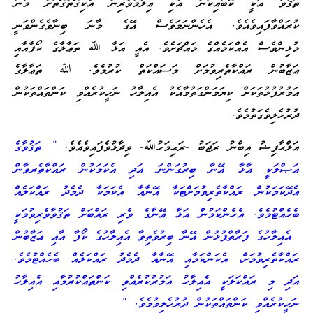
ތަޤުވާ އަކީ ކޮބައިކަން އެކި ޢިލްމުވެރިން އެކިގޮތްގޮތަށް މާނަ
ކުރައްވާފައިވެއެވެ. އެހެންނަމަވެސް އޭގެ މާނަ ބިނާވެގެންވަނީ
މުޅިންވެސް އެއްކަމެއްގެ މައްޗަށެވެ. އެއީ އަޅާ ﷲ ތަޢާލާގެ ކޯފާއާއި
ޢަޒާބުން ރައްކާތެރިވުމަށް މަސައްކަތް ކުރުމެވެ. ﷲ ތަޢާލާގެ
އަމުރުފުޅުތަކަށް ކިޔަމަންގަތުމާއެކު އެއިލާހު ނަހީކުރެއްވި ކަންތައްތަކުން
ދުރުހެލިވެގަތުމެވެ.
އަލްޙާފިޟު އިބްނު ރަޖަބު -ރަޙިމަހުﷲ- ވިދާޅުވެފައިވެއެވެ.
” ތަޤުވާގެ
އަޞްލަކީ އާޅާ އޭނާ ބިރުގަންނަ އަދި އެކަމަކުން ރައްކާތެރވާން
އެދޭކަމަކުން ރައްކާތެރިވުމަށްޓަކާ އޭނާއާ އެކަމަކާ ދެމެދު ރައްކަލެއް
ބެހެއްޓުމެވެ. އެހެންކަމުން އަޅާ އޭނާގެ ވެރި ރައްބަށް ތަޤުވާވެރިވުމަކީ
އެއިލާހުގެ ފަރާތްޕުޅުން އޭނާ ބިރުވެތިވާ އެއިލާހުގެ ކޯފާ އާއި ޢަޒާބުން
ރައްކާތެރިވުމަށް، އެކަންކަމާއި އޭނާއާ ދެމެދު ރައްކަލެއް ބެހެއްޓުމެވެ.
އަދި މި ރައްކަލަކީ އެއިލާހު އަމުރުކުރެއްވި ކަންތައްކުރުމާއި އެއިލާހު
ނަހީކުރެއްވި ކަންތައްތަކުން ދުރުހެލިވުމެވެ. “