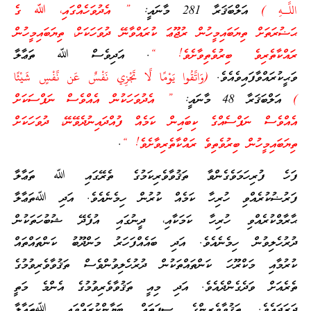
اللَّـهِ )
އަލްބަޤަރާ 281 މާނައީ:
” އެދުވަހެއްގައި، ﷲ ގެ
ޙަޟުރަތަށް ތިޔަބައިމީހުން ރުޖޫޢަ ކުރައްވާނޭ ދުވަހަކަށް، ތިޔަބައިމީހުން
ރައްކާތެރިވެ ބިރުވެތިވާށެވެ! “
. އަދިވެސް ﷲ ތަޢާލާ
ވަޙީކުރައްވާފައިވެއެވެ.
(وَاتَّقُوا يَوْمًا لَّا تَجْزِي نَفْسٌ عَن نَّفْسٍ شَيْئًا
)
އަލްބަޤަރާ 48 މާނައީ:
” އެދުވަހަކުން އެއްވެސް ނަފްސަކަށް
އެއްވެސް ނަފްސެއްގެ ކިބައިން ކަމެއް ފުއްދައިނުދެވޭނޭ، ދުވަހަކަށް
ތިޔަބައިމީހުން ބިރުވެތިވެ ރައްކާތެރިވާށެވެ! “
.
ފަހެ ފުރިހަމަވެގެންވާ ތަޤުވާވެރިކަމުގެ ތެރޭގައި ﷲ ތަޢާލާ
ފަރުޟުކުރެއްވި ހުރިހާ ކަމެއް ކުރުން ހިމެނެއެވެ. އަދި ﷲތަޢާލާ
ޙާރާމްކުރެއްވި ހުރިހާ ކަމަކާއި، ދީނުގައި އުފެދޭ ޝުބުހަތަކުން
ދުރުހެލިވުން ހިމެނެއެވެ. އަދި ބައެއްފަހަރު މަންދޫބު ކަންތައްތައް
ކުރުމާއި މަކްރޫހަ ކަންތައްތަކުން ދުރުހެލިވުންވެސް ތަޤުވާވެރިވުމުގެ
ތެރެއަށް ވަދެގެންދެއެވެ. އަދި މިއީ ތަޤުވާވެރިވުމުގެ އެންމެ މަތީ
ދަރަޖައެވެ. ތަޤުވާވެރިންގެ ސިފަތައް ބަޔާންކުރައްވައި ﷲތަޢާލާ