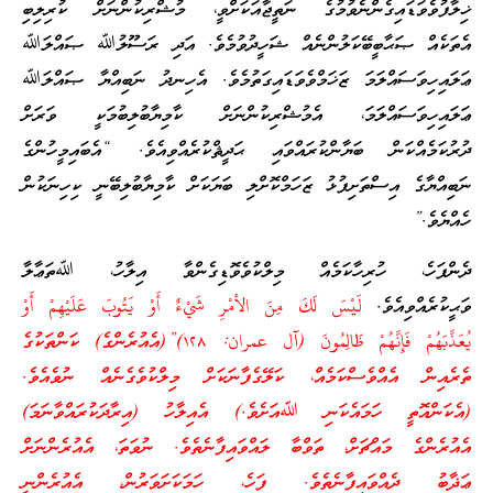
ޚިލާފުވެވަޑައިގެންނެވުމުގެ ނަތީޖާއަކަށްވީ، މުޝްރިކުންނަށް ކުރިލިބި
އެތަކެއް ޞަޙާބީބޭކަލުންނެއް ޝަހީދުވުމެވެ. އަދި ރަސޫލުﷲ ޞައްލަﷲ
ޢަލައިހިވަސައްލަމަ ޒަޚަމްވެވަޑައިގަތުމެވެ. އެހިނދު ނަބިއްޔާ ޞައްލަﷲ
ޢަލައިހިވަސައްލަމަ، އެމުޝްރިކުންނަށް ކާމިޔާބުލިބުމަކީ ވަރަށް
ދުރުކަމެއްކަން ބަޔާންކުރައްވައި ޙަދީޘްކުރެއްވިއެވެ. “އެބައިމީހުންގެ
ނަބިއްޔާގެ އިސްތަށިފުޅު ޒަހަމްކޮށްލި ބަޔަކަށް ކާމިޔާބުލިބޭނީ ކިހިނަކުން
ހެއްޔެވެ.”
ދެންފަހެ، ހުރިހާކަމެއް މިލްކުވެވޮޑިގެންވާ އިލާހު، ﷲތަޢާލާ
ވަޙީކުރެއްވިއެވެ.
لَيْسَ لَكَ مِنَ الأمْرِ شَيْءٌ أَوْ يَتُوبَ عَلَيْهِمْ أَوْ
يُعَذِّبَهُمْ فَإِنَّهُمْ ظَالِمُونَ (آل عمران: ١٢٨)”(އެއުރެންގެ) ކަންތަކުގެ
ތެރެއިން އެއްވެސްކަމެއް، ކަލޭގެފާނަކަށް މިލްކުވެގެނެއް ނުވެއެވެ.
(އެކަންއޮތީ ހަމައެކަނި ﷲއަށެވެ.) އެއިލާހު (އިރާދަކުރައްވާނަމަ)
އެއުރެންގެ މައްޗަށް، ތަވްބާ ލައްވައިފާނެތެވެ. ނުވަތަ، އެއުރެންނަށް
ޢަޛާބު ދެއްވައިފާނެތެވެ. ފަހެ، ހަމަކަށަވަރުން، އެއުރެންނީ