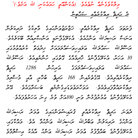
މިލްކުވެގެނެއް ނުވެއެވެ. (އެކަންއޮތީ ހަމައެކަނި ﷲ އަށެވެ.)”
ދެ ޙަދީޘް ރިވާކުރެއްވި ޞަޙާބީން
ފުރަތަމަ ޙަދީޘް ރިވާކުރެއްވީ، ޚަޒްރަޖުވަންހައިގެ މާލިކުގެ ދަރިކަލުން
އަނަސް ރަޟިޔަﷲ ޢަންހުއެވެ. އެކަލޭގެފާނަކީ އަންޞާރިއްޔާ ބޭކަލެކެވެ.
ރަސޫލުﷲ ޞައްލަﷲ ޢަލައިހިވަސައްލަމައަށް ޚިދުމަތް ކުރެއްވުމުގައި
10 އަހަރު، އެކަލޭގެފާނުގެ ޚާދިމެއްގެ ގޮތުގައި ހުންނެވިއެވެ. ރަސޫލުﷲ
ޞައްލަﷲ ޢަލައިހިވަސައްލަމަގެ އަރިހުން، 1286 ޙަދީޘް
ރިވާކުރެއްވިއެވެ. އޭގެތެރެއިން 168 ޙަދީޘް، ބުޚާރީ އާއީ މުސްލިމު
ރިވާކުރައްވާފައިވެއެވެ. އަވަހާރަވެވަޑައިގެންނެވީ ބަޞަރާގައެވެ. އޭރު
އެކަލޭގެފާނުގެ ޢުމުރުފުޅުން ވަނީ 100އަށް ވުރެ ގިނަ އަހަރުވެފައެވެ.
ދެވަނަ ޙަދީޘް ރިވާކުރެއްވީ ޤުރައިޝުވަންހައިގެ ޢުމަރު ރަޟިޔަﷲ
ޢަންހުގެ ދަރިކަލުން ޢަބްދުﷲ ރަޟިޔަﷲ ޢަންހުމާ އެވެ. މައްކާގައި،
އެކަލޭގެފާނުގެ ބައްޕާފުޅު ޢުމަރު ރަޟިޔަﷲ ޢަންހު އާއެކު އިސްލާމްވެ