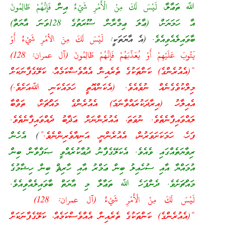
ﷲ ތަޢާލާ، لَيْسَ لَكَ مِنْ الْأَمْرِ شَيْءٌ އިން فَإِنَّهُمْ ظَالِمُونَ
އާ ހަމަޔަށް، (ޢާލަ ޢިމްރާން ސޫރަތުގެ 128ވަނަ އާޔަތް)
ބާވައިލެއެވިއެވެ.
(އެ އާޔަތަކީ:
لَيْسَ لَكَ مِنَ الأمْرِ شَيْءٌ أَوْ
يَتُوبَ عَلَيْهِمْ أَوْ يُعَذِّبَهُمْ فَإِنَّهُمْ ظَالِمُونَ (آل عمران: 128)
“(އެއުރެންގެ) ކަންތަކުގެ ތެރެއިން އެއްވެސްކަމެއް، ކަލޭގެފާނަކަށް
މިލްކުވެގެނެއް ނުވެއެވެ. (އެކަންއޮތީ ހަމައެކަނި ﷲއަށެވެ.)
އެއިލާހު (އިރާދަކުރައްވާނަމަ) އެއުރެންގެ މައްޗަށް، ތަވްބާ
ލައްވައިފާނެތެވެ. ނުވަތަ، އެއުރެންނަށް ޢަޛާބު ދެއްވައިފާނެތެވެ.
ފަހެ، ހަމަކަށަވަރުން، އެއުރެންނީ އަނިޔާވެރިންނެވެ.”
)
އެހެން
ރިވާޔަތެއްގައި ވެއެވެ. އެކަލޭގެފާނު ދުޢާކުރެއްވީ ޞަފްވާން ބިން
އުމައްޔާ އާއި ސުހެއިލު ބިން ޢަމްރު އާއި ހާރިޘް ބިން ހިޝާމުގެ
މައްޗަށެވެ. ދެންފަހެ ﷲ ތަޢާލާ މި އާޔަތް ބާވައިލެއްވިއެވެ.
لَيْسَ لَكَ مِنْ الْأَمْرِ شَيْءٌ (آل عمران: 128)
“(އެއުރެންގެ) ކަންތަކުގެ ތެރެއިން އެއްވެސްކަމެއް، ކަލޭގެފާނަކަށް