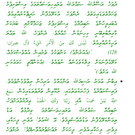
ދުވަހު ރަސޫލުﷲ ޞައްލަﷲ ޢަލައިހިވަސައްލަމަގެ އިސްތަށިފުޅު
ޒަހަމްވެވަޑައިގަތެވެ. ދެންފަހެ އެކަލޭގެފާނު ޙަދީޘްކުރެއްވިއެވެ.
އެބައިމީހުންގެ ނަބިއްޔާގެ އިސްތަށިފުޅު ޒަހަމްކޮށްލި ބަޔަކަށް
ކާމިޔާބުލިބޭނީ ކިހިނަކުން ހެއްޔެވެ. ދެންފަހެ، ﷲ ތަޢާލަ
ވަޙީކުރެއްވިއެވެ. لَيْسَ لَكَ مِنْ الْأَمْرِ شَيْءٌ (آل عمران:
128) “(އެއުރެންގެ) ކަންތަކުގެ ތެރެއިން އެއްވެސްކަމެއް،
ކަލޭގެފާނަކަށް މިލްކުވެގެނެއް ނުވެއެވެ. (އެކަންއޮތީ ހަމައެކަނި
ﷲ އަށެވެ.)”
އިބްނު ޢުމަރު ރަޟިޔަﷲ ޢަންހުމާގެ އަރިހުން ރިވާވެގެންވެއެވެ.
ފަތިސްނަމާދުގެ ފަހުރަކުޢަތުގައި، ރުކޫޢިން ތެދުވެވަޑައިގެން، سَمِعَ
اللَّهُ لِمَنْ حَمِدَهُ އާއި رَبَّنَا وَلَكَ الْحَمْدُ ވިދާޅުވުމަށްފަހު،
ނަބިއްޔާ ޞައްލަﷲ ޢަލައިހިވަސައްލަމަ ވިދާޅުވާ ޢަޑު
ތިމަންކަލޭގެފާނު އަޑުއެއްސެވީމެވެ. އޭ ﷲއެވެ! އެވެނި މީހަކާއި،
މިވެނި މިހަކާއި،އެވެނި މީހަކަށް ލަޢުނަތްލައްވާނދޭވެ! ދެންފަހެ