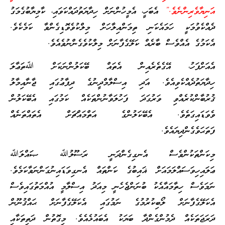
އަނިޔާވެރިންނެވެ.”
އެބަހީ، އެމީހުންނަށް ހިދާޔަތުދައްކަވައި، ކާމިޔާބުގެމަގު
ދެއްކެވުމަކީ ހަމައެކަނި ތިމަންއިލާހަށް މިލްކުވެވޮޑިގެންވާ ކަމެކެވެ.
އެކަމުގެ އެއްވެސް ބާރެއް ކަލޭގެފާނަށް މިލްކުވެގެންނުވެއެވެ.
އެއަށްފަހު، އޭގެތެރެއިން އެތައް ބޭކަލުންނަކަށް ﷲތަޢާލަ
ހިދާޔަތުދެއްކެވިއެވެ. އަދި އިސްލާމްދީނުގެ ދިފާޢުގައި ޖާނާއިމާލު
ޤުރުބާންކުރެއްވި ވަރުގަދަ ފަހުލަވާނުންތަކެއް ކަމުގައި އެބޭކަލުން
ވެވަޑައިގަތެވެ. އެބޭކަލުންގެ އަތްމައްޗަށް އެތައްތަނެއް
ފަތަޙަވެގެންދިޔައެވެ.
މިކަންތަކުންވެސް އެނގިގެންދަނީ ރަސޫލުﷲ ޞައްލަﷲ
ޢަލައިހިވަސައްލަމައަށް ޣައިބުގެ ކަންތައް އެނގިވަޑައިނުގަންނަވާކަމެވެ.
ނަމަވެސް ހިތާމައާއެކު ބުނަންޖެހެނީ މިއަދު އިސްލާމީ އުއްމަތުގައިވެސް
އެކަލޭގެފާނަށް ލޯބިކުރުމުގެ ނަމުގައި އެކަލޭގެފާނަށް ޙައްޤުނޫން
ދަރަޖަތަކެއް ދެމުންގެންދާ ބަޔަކު އެބައުޅެއެވެ. މިގޮތުން ދަތިތަކާއި