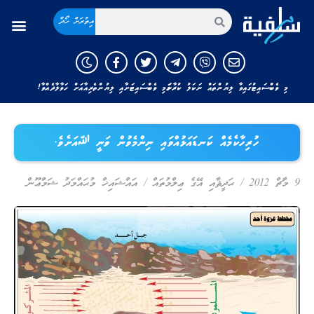
އިތުރަށް ހޯދާ
މި ވެބްސައިޓުގައިވާ ލިޔުންތައް ނަކަލު ކުރާނަމަ މި ވެބްސައިޓަށާއި ލިޔުންތެރިއާއަށް ހަވާލާދެއްވާ!
ހުރިހާކެމެއް ކަނޑައަޅުއްވައި ނިންމެވުން ވަނީ ﷲއަށެވެ.
9 މާޗް 2012
/
ޙަދީޘާއި އޭގެ ޢިލްމުތައް
/
އައްޝައިޚް މުޙައްމަދު ޝަމްޢޫން