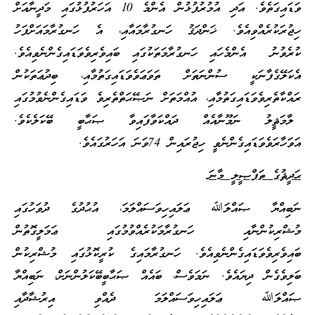
ވަޑައިގަތެވެ. އަދި އުމުރުފުޅުން އެންމެ 10 އަހަރުފުޅުގައި މަދީނާއަށް
ހިޖުރަކުރެއްވިއެވެ. ޚަންދަޤު ހަނގުރާމައާއި، އެ ހަނގުރާމައަށްފަހު
ކުރެވުނު އެންމެހައި ހަނގުރާމަތަކުގައި ބައިވެރިވެވަޑައިގެންނެވިއެވެ.
އެކަލޭގެފާނަކީ ސުންނަތަށް ތަވަޢަވެވަޑައިގަތުމާއި، ބިދުޢަތަކުން
ރައްކާތެރިވެވަޑައިގަތުމާއި، އުއްމަތަށް ނަޞޭޙަތްތެރިވެ ވަޑައިގެންނެވުމުގައި
ލާމަޘީލު ނަމޫނާއެއް ދައްކަވާފައިވާ ޞަޙާބީ ބޭކަލެކެވެ.
އަވަހާރަވެވަޑައިގެންނެވީ ހިޖުރައިން 74ވަނަ އަހަރުގައެވެ.
ޙަދީޘުގެ ތަފްޞީލީ މާނަ
ނަބިއްޔާ ޞައްލަﷲ ޢަލައިހިވަސައްލަމަ، އުޙުދުގެ ދުވަހުގައި
މުޝްރިކުންނާއި ހަނގުރާމަކުރެއްވުމުގައި ޢަމަލީގޮތުން
ބައިވެރިވެވަޑައިގެންނެވިއެވެ. ހަނގުރާމައިގެ ކުރީކޮޅުގައި މުޝްރިކުން
ބަލިވެގެން ދިޔައެވެ. ނަމަވެސް، ބައެއް ޞަޙާބީބޭކަލުންނަށް، ނަބިއްޔާ
ޞައްލަﷲ ޢަލައިހިވަސައްލަމަ ދެއްވި އިރުޝާދާއި