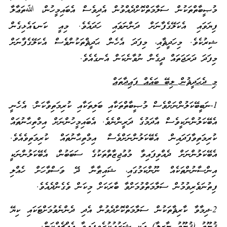
މުޞީބާތްތަކުން ސަލާމަތްކޮށްދެއްވުން އެދިވެސް އެބައިމީހުން، ﷲތަޢާލާ
ފިޔަވައި އެކަލޭގެފާނަށް ދަންނަވައި ހަދައެވެ. މިއީ ކަނޑައެޅިގެން
ޝިރުކެވެ. މިހަދީޘާއި، މިފަދަ އެހެން ޙަދީޘްތަކުންވެސް އެކަލޭގެފާނަށް
މިފަދަ ދަރަޖަތައް ދީގެން ނުވާނެކަން އެނގެއެވެ.
މި ދެޙަދީޘުން ލިބޭ ބައެއް ފައިދާތައް
1-ނަބީބޭކަލުންނަށްވެސް މުޞީބާތްތަކާއި ބަލިތަކާއި ކުރިމަތިވާކަން. އެހެނީ
އެބޭކަލުންނަކީވެސް އާދަމުގެ ދަރީންނެވެ. އެބައިމީހުންނަށް އިމްތިޙާނުތައް
ކުރިމަތިވާފަދައިން އެބޭކަލުންނަށްވެސް އިމްތިޙާނުތައް ކުރިމަތިވެއެވެ.
އެބޭކަލުންނަށް ދެއްވިފައިވާ މުޢުޖިޒާތްތަކުގެ ސަބަބުން، އެބޭކަލުންނަކީ
އިންސާނުންތަކެއް ނޫންކަމުގައި، ޝައިޠާނާ ދޭ ވަސްވާހަށް ހެއްލި
ފިތުނަވެރިވުމުން ސަލާމަތްވުމަށްވާ ބާރަކަށް މިކަން ވެގެންދެއެވެ.
2-ދިމާވާ ކާރިޘާތަކުން ސަލާމަތްކޮށްދެވުން އެދި ދެންނެވުމަށްޓަކައި ކިޔޭ
ޤުނޫތު (ޤުނޫތު ނާޒިލާ) އަކީ ޝަރުޢުކުރެވިފައިވާ އެއްޗެއްކަން.