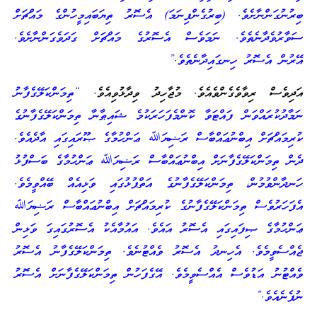
ބިރުނުގަންނާށެވެ. (ބިރުގެންފިނަމަ) އެސޮރު ތިޔަބައިމީހުންގެ މައްޗަށް
ސަވާރުވެދާނެތެވެ. ނަމަވެސް އެސޮރުގެ މައްޗަށް ގަދަވެގަންނާށެވެ.
އޭރުން އެސޮރު ހިނގައިދާނެތެވެ.”
އަދިވެސް ރިވާވެގެންވެއެވެ. މުޖާހިދު ވިދާޅުވިއެވެ.
“ތިމަންކަލޭގެފާނު
ނަމާދުކުރައްވަން ފައްޓަވާ ކޮންމެފަހަރަކުމެ ޝައިޠާނާ ތިމަންކަލޭގެފާނުގެ
ކުރިމައްޗަށް އިބްނުޢައްބާސް ރަޟިޔަﷲ ޢަންހުމާގެ ޞޫރައިގައި އާދެއެވެ.
ދެން ތިމަންކަލޭގެފާނަށް އިބްނުޢައްބާސް ރަޟިޔަﷲ ޢަންހުމާގެ ބަސްފުޅު
ހަނދާންވުމުން، ތިމަންކަލޭގެފާނުގެ އަތްޕުޅުގައި ވަޅިއެއް ބޭއްވީމެވެ.
އެފަހަރުވެސް ތިމަންކަލޭގެފާނުގެ ކުރިމައްޗަށް އިބްނުޢައްބާސް ރަޟިޔަﷲ
ޢަންހުމާގެ ޞިފައިގައި އެސޮރު އައެވެ. އައުމާއެކު އެސޮރުގައިގަ ވަޅިން
ޖެއްސެވީމެވެ. އެހިނދު އެސޮރު ވެއްޓުނެވެ. ތިމަންކަލޭގެފާނު އެސޮރު
ވެއްޓުނު އަޑުވެސް އެއްސެވީމެވެ. އޭގެފަހުން ތިމަންކަލޭގެފާނަށް އެސޮރު
ނުފެނެއެވެ.”