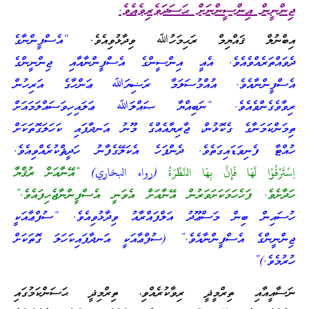
ޖިންނީން އިންސީންނަށް ޙަސަދަވެރިވެއެވެ.
އިބްނުލް ޤައްޔިމް ރަޙިމަހުﷲ ވިދާޅުވިއެވެ.
“އެސްފީންނާގެ
ދެވައްތަރެއްވެއެވެ. އެއީ އިންސީންގެ އެސްފީންނާއާއި ޖިންނީންގެ
އެސްފީންނާއެވެ. އުއްމުސަލަމާ ރަޟިޔަﷲ ޢަންހާގެ އަރިހުން
ރިވާވެގެންވެއެވެ. “ނަބިއްޔާ ޞައްލަﷲ ޢަލައިހިވަސައްލަމައަށް
ތިމަންކަމަނާގެ ގެކޮޅުން، ޖާރިޔާއެއްގެ މޫނު އަނދާފައި ކަހަލަގޮތަކަށް
ހުއްޓާ ފެނިވަޑައިގަތެވެ. ދެންފަހެ އެކަލޭގެފާނު ހަދީޘްކުރެއްވިއެވެ.
اِسْتَرْقُوْا لَهَا فَإِنَّ بِهَا النَّظْرَةُ
(رواه البخاري)
“އޭނާއަށް ރުޤްޔާ
ހަދާށެވެ. ފަހެހަމަކަށަވަރުން އޭނާއަށް އެވަނީ އެސްފީންނާޖެހިފައެވެ.”
ހުސައިން ބިން މަސްޢޫދު އަލްފައްރާއު ވިދާޅުވިއެވެ. “
ސުފްޢާއަކީ
ޖިންނީންގެ އެސްފީންނާއެވެ.” (ސުފްޢާއަކީ އަނދާފައިކަހަލަ ގޮތަކަށް
ހުރުމެވެ.)”
ނަސާއީއާއި ތިރްމީޛީ ރިވާކުރެއްވި، ތިރްމިޛީ ޙަސަންކަމުގައި