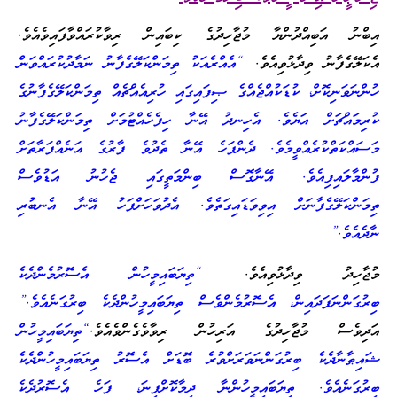
އިބްނު އަބިއްދުންޔާ މުޖާހިދުގެ ކިބައިން ރިވާކުރައްވާފައިވެއެވެ.
އެކަލޭގެފާނު ވިދާޅުވިއެވެ.
“އެއްރެއަކު ތިމަންކަލޭގެފާނު ނަމާދުކުރައްވަން
ހުންނަވަނިކޮށް، ކުޑަކުއްޖެއްގެ ޞިފައިގައި ހުރިއެއްޗެއް ތިމަންކަލޭގެފާނުގެ
ކުރިމައްޗަށް އަޔެވެ. އެހިނދު އޭނާ ހިފެހެއްޓުމަށް ތިމަންކަލޭގެފާނު
މަސައްކަތްކުރެއްވީމެވެ. ދެންފަހެ އޭނާ ތެދުވެ ފާރުގެ އަނެއްފަރާތަށް
ފުންމާލައިފިއެވެ. އޭނާގޮސް ބިންމަތީގައި ޖެހުނު އަޑުވެސް
ތިމަންކަލޭގެފާނަށް އިވިވަޑައިގަތެވެ. އެދުވަހަށްފަހު އޭނާ އެނބުރި
ނާދެއެވެ.”
މުޖާހިދު ވިދާޅުވިއެވެ.
“ތިޔަބައިމީހުން އެސޮރުމެންދެކެ
ބިރުގަންނަފަދައިން، އެސޮރުމެންވެސް ތިޔަބައިމީހުންދެކެ ބިރުގަނެއެވެ.”
އަދިވެސް މުޖާހިދުގެ އަރިހުން ރިވާވެގެންވެއެވެ.
“ތިޔަބައިމީހުން
ޝައިޠާނާދެކެ ބިރުގަންނަވަރަށްވުރެ ބޮޑަށް އެސޮރު ތިޔަބައިމީހުންދެކެ
ބިރުގަނެއެވެ. ތިޔަބައިމީހުންނާ ދިމާކޮށްފިނަ، ފަހެ އެސޮރުދެކެ