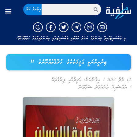
އިތުރަށް ހޯދާ
މި ވެބްސައިޓުގައިވާ ލިޔުންތައް ނަކަލު ކުރާނަމަ މި ވެބްސައިޓަށާއި ލިޔުންތެރިއާއަށް ހަވާލާދެއްވާ!
ޖިންނީންނަކީ ޙަޤީޤަތެކެވެ. ޚުރާފާތެއްނޫނެވެ. 11
12 މާޗް 2012
/
އީމާންކަން
,
ޢަޤީދާއާއި ފިރުޤާތައް
/
އައްޝައިޚް މުޙައްމަދު ޝަމްޢޫން