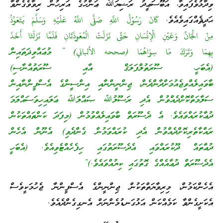
ވިދާޅުވެފައިވާ، އަބޫސަޢީދު ރަޟިޔަﷲ ޢަންހުގެ އަރިހުން ރިވާވެގެންވާ
ޙަދީޘެއްގައިވެއެވެ.
كَانَ رَسُوْلُ اللَّهِ صَلَّى اللَّهُ عَلَيْهِ وَسَلَّمَ يَتَعَوَّذُ
مِنْ الْجَانِّ وَعَيْنِ الْإِنْسَانِ حَتَّى نَزَلَتْ الْمُعَوِذَتَانِ فَلَمَّا نَزَلَتَا أَخَذَ
بِهِمَا وَتَرَكَ مَا سِوَاهُمَا (صححه الألباني) ” މުޢައްވިޛަތައިން
(އެބަހީ، ސޫރަތުލްފަލަޤް އާއި ސޫރަތުއްނާސި)
ބާވައިލެއްވިޖެއުމަށްދާންދެން، ޖިންނީންނާއި އިންސީންގެ އެސްފީންނާއިން
ސަލާމަތްކޮށްދެއްވުން އެދި ރަސޫލުﷲ ޞައްލަﷲ ޢަލައިހިވަސައްލަމަ
ދުޢާކުރައްވައެވެ. އެ ދެސޫރަތް ބާވައިލެއްވުމުން (މިފަދަ ކަންތައްތަކުން
ރައްކާތެރިކޮށްދެއްވުން އެދި ކުރައްވަމުން ގެންދެވި) އެނޫން އެހެން
ދުޢާތައް ދޫކުރައްވައި އެދެސޫރަތުގައި ހިފެހެއްޓެވިއެވެ. (އެބަހީ
އެދެސޫރަތް ދުޢާއެއްގެ ގޮތުގައި ކިޔުއްވައެވެ.)”
އެހެންކަމުން، މިރިވާޔަތްތަކުން ޖިންނީންގެ އެސްފީންނާ ޖެހުމަކީވެސް
އެކަށީގެންވާ ކަމެއްކަން އަޅުގަނޑުމެންނަށް އެނގިގެންދެއެވެ.