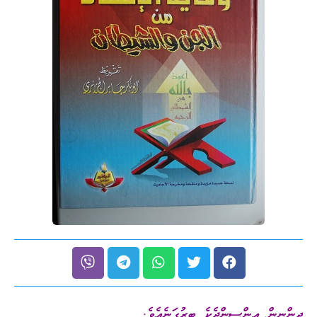
ޖިންނީން އިންސީންދެކެ ބިރުގަނެއެވެ.