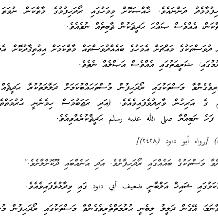
ހިފުމާމެދު ދަންނައެވެ. ޚާއްޞަކޮށް މިމަހުގައި ރޯދަހިފުމުގެ މާތްކަން ނުވަތަ 
ތްކަން، އެއްވެސް ޞައްޙަ ޙަދީޘަކުން ޘާބިތެއް ނުވެއެވެ.
ދުވަސްތަކުގެ މައްޗަށް އެމަހުގެ ބައެއްދުވަސްތައް މާތްކަމަށް އިޢުތިޤާދުކޮށް، އެދ
ރުމުގައި: ޝަރީޢަތުގައި އެއްވެސް އަޞްލެއް ނެތެވެ.
ރިވެގެންވާ މަސްތަކުގައި ރޯދަހިފުން މުސްތަޙައްބުކަމަށް ދަލާލަތުކުރާ ޙަދީޘެއް
އަރިހުން ވާރިދުވެފައިވެއެވެ. (އަދި ރަޖަބުމަސް ހިމެނެނީ ޙުރުމަތްތެރި
) ފަހެ ނަބިއްޔާ صلى الله عليه وسلم ޙަދީޘްކުރެއްވިއެވެ.
)) [رواه أبو داود (٢٤٢٨)]
ްވާ މަސްތަކުގެ ބައެއްގައި ރޯދަހިފާށެވެ. އަދި އަނެއްބައި ދޫކޮށްލާށެވެ.”
ްކަމުގައި ޝައިޚް އަލްބާނީ ضعيف أبي داود ގައި ވިދާޅުވެފައިވެއެވެ.
ާނަމަ، އޭގެން ދަލީލު ލިބެނީ ޙުރުމަތްތެރިވެގެންވާ މަސްތަކުގައި ރޯދަހިފުން މުސ