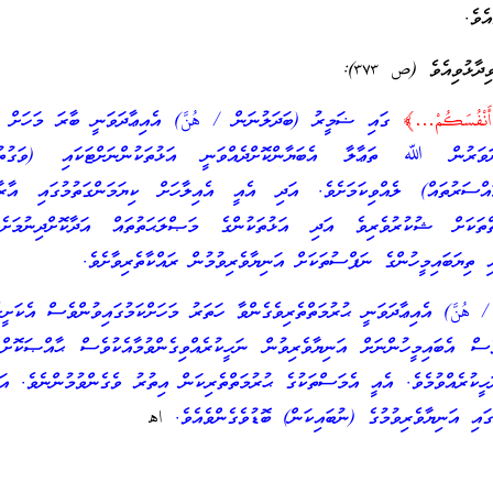
ެވެ.
ާޅުވިއެވެ (ص ٣٧٣):
أَنْفُسَكُمْ…﴾
ގައި ޟަމީރު (ބަދަލުނަން / هُنَّ) އެއިޢާދަވަނީ ބާރަ މަހަށް ކ
ކަށަވަރުން ﷲ ތަޢާލާ އެބަޔާންކޮށްދެއްވަނީ އަޅުތަކުންނަށްޓަކައި (ވަގު
ައްސަރުތައް) ލެއްވިކަމަށެވެ. އަދި އެއީ އެއިލާހަށް ކިޔަމަންގަތުމުގައި އާރާސ
ްތަކަށް ޝުކުރުވެރިވެ އަދި އަޅުތަކުންގެ މަޞްލަޙަތުތައް އަދާކޮށްދިނުމަށެ
ި ތިޔަބައިމީހުންގެ ނަފްސުތަކަށް އަނިޔާވެރިވުމުން ރައްކާތެރިވާށެވެ.
هُنَّ) އެއިޢާދަވަނީ ޙުރުމަތްތެރިވެގެންވާ ހަތަރު މަހަށްކަމުގައިވުންވެސް އެކަށީގެ
ެސް އެބައިމީހުންނަށް އަނިޔާވެރިވުން ނަހީކުރެއްވިގެންވުމާއެކުވެސް ޙާއްޞަކޮށް
ހީކުރެއްވުމެވެ. އެއީ އެމަސްތަކުގެ ޙުރުމަތްތެރިކަން އިތުރު ވެގެންވުމުންނެވެ. އަ
ައި އަނިޔާވެރިވުމުގެ (ނުބައިކަން) ބޮޑުވެގެންވެއެވެ.
اهـ