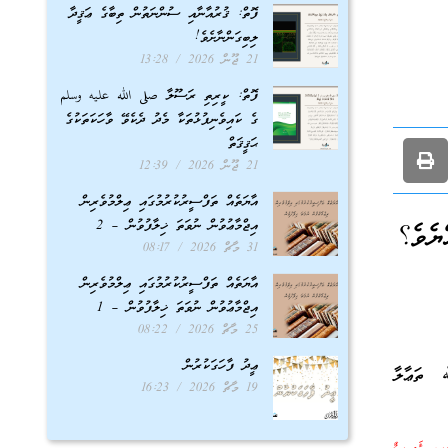
ފޮތް: ޤުރުއާނާއި ސުންނަތުން ތިބާގެ ޢަޤީދާ
ލިބިގަންނާށެވެ!
21 ޖޫން 2026
13:28
ފޮތް: ކީރިތި ރަސޫލާ صلى الله عليه وسلم
ގެ ކައިވެނިފުޅުތަކާ މެދު ދެކެވޭ ވާހަކަތަކުގެ
ޙަޤީޤަތް
21 ޖޫން 2026
12:39
އާޔަތެއް ތަފްސީރުކުރުމުގައި ޢިލްމުވެރިން
އިޖްމާޢުވުން ނުވަތަ ޚިލާފުވުން – 2
ްޔެވެ؟
31 މާޗް 2026
08:17
އާޔަތެއް ތަފްސީރުކުރުމުގައި ޢިލްމުވެރިން
އިޖްމާޢުވުން ނުވަތަ ޚިލާފުވުން – 1
25 މާޗް 2026
08:22
ޢީދު ފާހަގަކުރުން
ﷲ ތަޢާލާ
19 މާޗް 2026
16:23