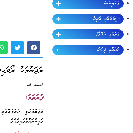
ޢަރަބިބަސް
ސިޔަރަތާއި ތާރީޚް
އަދަބާއި އަޚްލާޤު
ދުޢާއާއި ޛިކުރު
ރަޖަބުމަހު ރޯދަހި
الحمد لله
ފުރަތަމަ:
ރަޖަބުމަހަކީ ޙުރުމަތްތ
ވަޙީކުރައްވާފައިވެއެވެ.