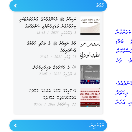
ޚުޠުބާ
ނަބިއްޔާ ﷺ އެކަލޭގެފާނުގެ އުންމަތަށްޓަކައި
ބިރުފުޅުގެން ވަޑައިގެންނެވި ކަންތައްތައް
ަމަށްވުން
5 ފެބްރުއަރީ 2023
18:45
ތު ބަލާ)
މާތް ނަބިއްޔާ ﷺ ގެ ވަދާޢީ ޚުތުބާގެ
ްތުކޮށް،
އުސްއަލިތައް
21 ޖުލައި 2021
23:12
ވެ. ފަހެ
ﷲ ގެ ގެކޮޅުތައް މަތިވެރިކުރުން
4 އޭޕްރިލް 2021
23:07
ންވެއެވެ.
މުސްލިކަމު އޭނާގެ އަޚުންގެ މައްޗަށް
 މިހަތަރު
އަދާކޮށްދޭންޖެހޭ ޙައްޤުތައް
ދި އެހެން
22 ޑިސެމްބަރު 2018
00:00
ކުޑަކުދިން