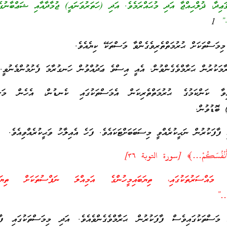
ިދާ، ޛުލްޙިއްޖާ އަދި މުޙައްރަމެވެ. އަދި (ހަތަރުވަނައީ) ޖުމާދާއާއި ޝަޢްބާނުގެ
.”
1
ިމަސްތަކަށް ޙުރުމަތްތެރިވެގެންވާ މަސްތަކޭ ކިޔެއެވެ.
ައިވާ ކަންކަމުގެ ޙުރުމަތްތެރިކަން އެމަސްތަކުގައި ކެނޑުން، އެހެން މަސް
 ބޮޑުވުން.
ފަކުރުން ނަޙީކުރެއްވީ މިސަބަބަށްޓަކައެވެ. ފަހެ އެއިލާހު ވަޙީކުރެއްވިއެވެ.
 أَنْفُسَكُمْ…﴾ [سورة التوبة ٣٦]
ްސަރުތަކުގައި، ތިޔަބައިމީހުންގެ އަމިއްލަ ނަފްސުތަކަށް ތިޔަބައ
 …”
ަސްތަކުގައިވެސް ފާފަކުރުން ޙަރާމްވެގެންވެއެވެ. އަދި މިމަސްތަކުގައި ފާފަ