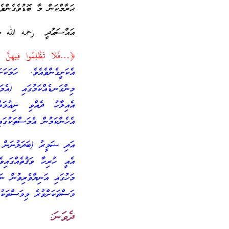
ޙަރާމްކަން މާ ބޮޑުވެގެންވެއ
އައްސަޢުދީ
رحمه الله ވިދ
﴿…فَلا تَظْلِمُوا فِيهِنَّ 
އެކަށީގެންވެއެވެ. ހަމަ
މިންގަނޑެއްކަމުގައި (އެމ
އެއިލާހު ދެއްވި ނިޢުމަތ
އެހެންކަމުން އެމަސްތަކުގައ
އަދި ޟަމީރު (ބަދަލުނަން / 
އެއީ ހުރިހާ ވަޤުތެއްގައިވ
މަހުގައި އަނިޔާވެރިވުން ނަ
މަސްތަކަށްވުރެ މިމަސްތަކުގ
ދެވަނަ: