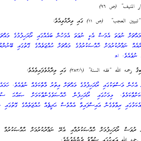
 المنيف” (ص ٩٦)
العجب” (ص ١١) ގައި ވިދާޅުވިއެވެ:
މައްޗަށް ނުވަތަ އެމަސް އެކީ ނުވަތަ އެމަހުން ބައެއްގައި ރޯދަހިފުމުގެ މައްޗަ
އް ނަމާދުކުރުމަށް ޚާއްޞަކުރުމުގެ މައްޗަށް ޙުއްޖަތެއްގެ ގޮތުގައި ބޭނުންކުރ
ނުވެއެވެ. اهـ
 “فقه السنة” (٣٨٣/١) ގައި ވިދާޅުވެފައިވެއެވެ:
ް އެހެން މަސްތަކުގައި ރޯދަހިފުމުގެ މައްޗަށް އިތުރު މާތްކަމެއް ނުވެއެވެ. ހަމައެ
ހަކަށްވާކަމެވެ. މިމަހުގައި ރޯދަހިފުން ޚާއްޞަވެގެންވާކަމަށް ޞައްޙަ ސުން
އެކަމުގައި ރިވާވެގެން އައިސްފައިވާ އެއްވެސް ޙަދީޘެއް ޙުއްޖަތެއްގެ ގޮތުގައި ނު
ަ ދުވަސް ރޯދަހިފުމަށް ޚާއްޞަކުރުމާއި އެރޭ ނަމާދުކުރުމަށް ޙާއްޞަކުރުމާ ބެ
رحمه الله އަރިހުގައި ސުވާލު ދެންނެވުނެވެ.