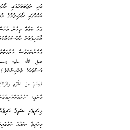
އަދި ރަޖަބުމަހުގައި ރޯދަ
ބައެއްގައި ރޯދަހިފުމުގެ މާ
ފަހެ ބައެއް މީހުން އެހެން 
ރޯދަހިފުމަށް ޙާއްޞަކުރާކު
އެހެންނަމަވެސް ޙުރުމަތްތެ
صلى الله عليه وسلم ގެ 
މަސްތަކުގެ ތެރެއިންނެވެ.
((صُمْ مِنَ الْحُرُمِ وَاتْرُكْ
މާނައީ: “ޙުރުމަތްތެރިވެގެނ
މިޙަދީޘަކީ ޟަޢީފު ޙަދިޘެއ
މިޙަދީޘް ޞައްޙަ ކަމުގައިވ