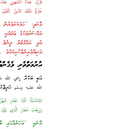
﴿إِنَّ عِدَّةَ الشُّهُورِ عِنْدَ
حُرُمٌ ذَلِكَ الدِّينُ الْقَيِ
މާނައީ: “ހަމަކަށަވަރުން، 
މައްސަރުތަކުގެ ޢަދަދަކީ، 
އެއީ ޙައްޤުތެދު ދީނެވެ. 
އަނިޔާވެރިނުވާހުށިކަމެވެ.
ޙުރުމަތްތެރި ވެގެންވ
الله عليه وسلم ޙަދީޘްކުރެ
((السَّنَةُ اثْنَا عَشَرَ شَهْر
وَرَجَبُ مُضَرَ الَّذِي بَيْنَ 
މާނައީ: “އަހަރެއްގައި ބާ