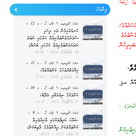
 أَرْبَعَةٌ
ފިލާވަޅު
مادة التوحيد ٦ (ف 2 ، د 12 –
ހަރެއްގެ)
ކަނޑައެޅިގެން ވަކި މީހަކީ
ންވެއެވެ.
ސުވަރުގެވަންތަވެރިއެއް ކަމުގައި ނުވަތަ
އިމީހުން
ނަރަކަވަންތަވެރިއެއް ކަމުގައި ބުނުން)
30 ނޮވެމްބަރު 2024
02:00
مادة التوحيد ٦ (ف 2 ، د 11 –
ވެ.
ޤިޔާމަތްދުވަހުގެ ކަންތައްތައް)
28 ފެބްރުއަރީ 2023
17:02
ާފައިވެއެވެ. ނަބިއްޔާ صلى
مادة التوحيد ٦ (ف 2 ، د 10 –
ކަށްވަޅުގެ ނިޢުމަތާއި ޢަޛާބު)
17 އޮކްޓޯބަރު 2022
14:37
مُحَرَّمُ ,
مادة التوحيد ٦ (ف 2 ، د 9 –
ޞައްޙަ ޙަދީޘްތަކުގައި ވާރިދުފައިވާ
ކަންތައްތަކަށް އީމާންވުމުގެ ވާޖިބުކަން)
ޖެހިގެން
31 ޖުލައި 2022
10:24