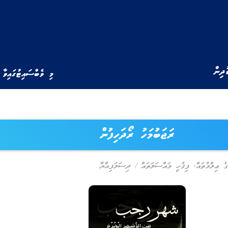
ުދިން
މި ވެބްސައިޓުގައިވާ 
ރަޖަބުމަހު ރޯދަހިފުން
ގެ ޢިލްމުތައް
,
ފިޤުހީ މައްސަލަތައް
/
ދިސަލަފިއްޔާ