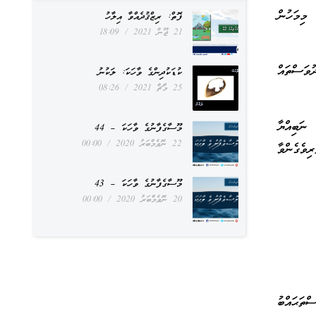
މިމަހުން
ފޮތް: ރިޒްޤުދެއްވާ އިލާހު
21 ޖޫން 2021
18:09
ުވަސްތައް
ކުޑަކުދިންގެ ވާހަކަ: ލަކުނު
25 މާޗް 2021
08:26
 ނަބިއްޔާ
މޫސާގެފާނުގެ ވާހަކަ – 44
22 ނޮވެމްބަރު 2020
00:00
ވެގެންވާ
މޫސާގެފާނުގެ ވާހަކަ – 43
20 ނޮވެމްބަރު 2020
00:00
ްތަޙައްބު