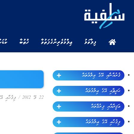
ފިލާވަޅު
ޢިލްމުވެރިންގެ ފަތުވާ
ޚުޠުބާ
ކުޑަކ
ޤުރުއާނާއި އޭގެ ޢިލްމުތައް
ޙަދީޘާއި އޭގެ ޢިލްމުތައް
22 މޭ 2012
/
ފިޤުހާއި އޭ
ޢަޤީދާއާއި ފިރުޤާތައް
ފިޤުހާއި އޭގެ ޢިލްމުތައް