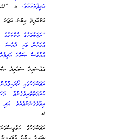
ޙަދީޘްތަކެކެވެ.
اهـ “المنار
އަލްޙާފިޡް އިބްނު ޙަޖަރު “تبيين 
“ރަޖަބުމަހުގެ މާތްކަމުގެ 
އެމަހުން ވަކި ޚާއްޞަ ރެއެ
އެއްވެސް ޞައްޙަ ޙަދީޘެއް 
އައްޝައިޚް ސައްޔިދު ޞާބިޤު رحمه الله
ރަޖަބުމަހުގައި ރޯދަހިފުމުނ
ޙުރުމަތްތެރިވެގެންވާ މަ
ރިވާވެގެންނުވެއެވެ. އަދި 
اهـ
ރަޖަބުމަހުގެ ހަތާވީސްވަނ
ޝައިޚް އިބްނު ޢުޘައިމީން 