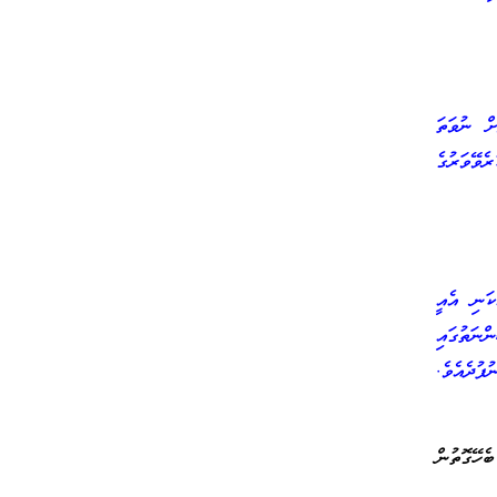
ށް ނުވަތަ
ެވޭވަރުގެ
ކަނި އެއީ
ނަތުގައި
ފުދެއެވެ.
ހޭގޮތުން