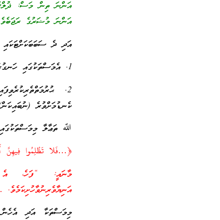
އަންނަ ތިން މަސް: ޛުލްޤަޢ
އަންނަ މުޟަރުގެ ރަޖަބެވެ
އަދި ދެ ސަބަބަކަށްޓަކައި މ
1. އެމަސްތަކުގައި ހަނގުރާމަކުރުން ޙަރާމްވެގެންވުން. އެއީ އިސްވެ ޢަދުއްވުން ހަނގުރާމަ ފެށުމުންމެނުވީ.
2. ޙުރުމަތްތެރިކުރެވިފ
ކެނޑުމަށްވުރެ (ނުބައިކަން)
ﷲ ތަޢާލާ މިމަސްތަކުގައި ފާ
﴿…فَلا تَظْلِمُوا فِيهِنَّ
މާނައީ: “ފަހެ، އެ މައ
އަނިޔާވެރިނުވާހުށިކަމެވެ.
މިމަސްތަކާ އަދި އެހެން މ