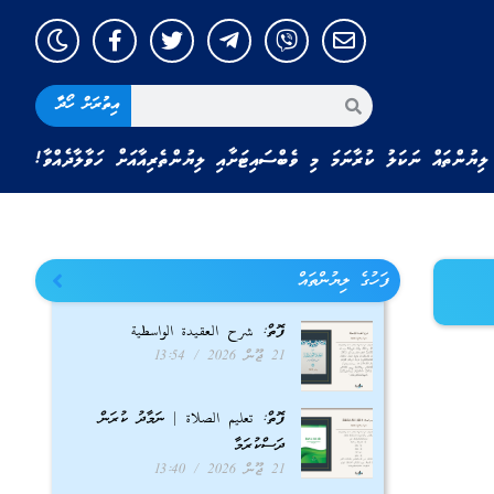
އިތުރަށް ހޯދާ
ލިޔުންތައް ނަކަލު ކުރާނަމަ މި ވެބްސައިޓަށާއި ލިޔުންތެރިއާއަށް ހަވާލާދެއްވާ!
ފަހުގެ ލިޔުންތައް
ފޮތް: شرح العقيدة الواسطية
21 ޖޫން 2026
13:54
ފޮތް: تعليم الصلاة | ނަމާދު ކުރަން
ދަސްކުރަމާ
21 ޖޫން 2026
13:40