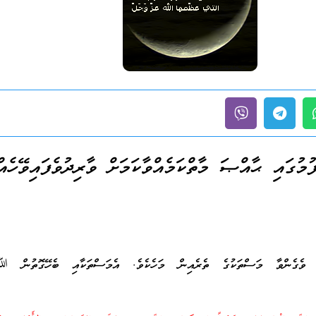
ފުމުގައި ޙާއްޞަ މާތްކަމެއްވާކަމަށް ވާރިދުވެފައިވޭހެއ
ެރި ވެގެންވާ މަސްތަކުގެ ތެރެއިން މަހެކެވެ. އެމަސްތަކާއި ބެހޭގޮތުން 