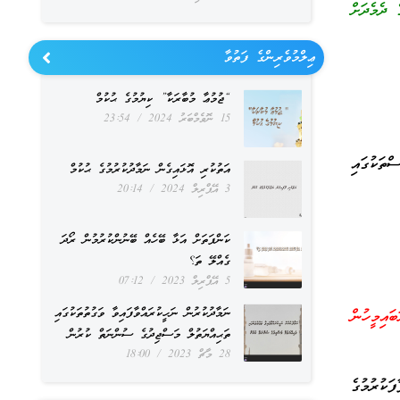
 ދެމެދަށް
ޢިލްމުވެރިންގެ ފަތުވާ
“ޖުމުޢާ މުބާރަކާ” ކިޔުމުގެ ޙުކުމް
15 ނޮވެމްބަރު 2024
23:54
ތަކުގައި
އަތުކުރި އޮޅައިގެން ނަމާދުކުރުމުގެ ޙުކުމް
3 އޭޕްރިލް 2024
20:14
ކަންފަތަށް އަޅާ ބޭހެއް ބޭނުންކުރުމުން ރޯދަ
ގެއްލޭ ތަ؟
5 އޭޕްރިލް 2023
07:12
ނަމާދުކުރުން ނަހީކުރައްވާފައިވާ ވަގުތުތަކުގައި
ިމީހުން
ތަޙިއްޔަތުލް މަސްޖިދުގެ ސުންނަތް ކުރުން
28 މާޗް 2023
18:00
ކުރުމުގެ