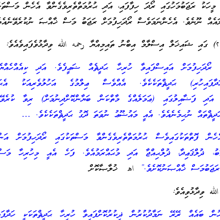
 މީހަކު ރަޖަބުމަހުގައި ރޯދަ ހިފާފައި، އަދި ޙުރުމަތްތެރިވެގެންވާ އެހެން މަސްތަކ
ައެއް ނޫނެވެ. އެހެންނަމަވެސް ރޯދަހިފުމަށް ރަޖަބު މަސް ޚާއްޞަ ނުކުރެވޭނެއެވ
ި ރޯދަހިފުމަށް އައިސްފައިވާ ހުރިހާ ޙަދީޘެއް ޟަޢީފެވެ. އަދި ކިއެއްހެއްޔެ
ައިހުރި) ޙަދީޘްތަކެކެވެ. އެއްވެސް ޢިލްމުގެ އަހުލުވެރިއަކު އެޙަދީޘ
ވެ. އަދި ފަޟާއިލުގައި (ޢަމަލެއްގެ މާތްކަން ބަޔާންކޮށްދިނުމަށް) ރިވާ ކުރެވ
ަދީޘްތައް ނުހިމެނެއެވެ. އެއީ މައުޟޫޢު ނުވަތަ ދޮގު ޙަދީޘްތަކެކެވެ. …
ން ފޮތްތަކުގައިވެސް ޙުރުމަތްތެރިވެގެންވާ މަސްތަކުގައި ރޯދަހިފުމަށް އަންގަ
ަބު، ޛުލްޤަޢިދާ، ޛުލްޙިއްޖާ އަދި މުޙައްރަމުއެވެ. ފަހެ އެއީ މިހުރިހާ މަސްތަ
ރަޖަބުމަސް ޚާއްޞަނުކޮށެވެ.”
اهـ ޚުލާޞާކޮށް
لله ވިދާޅުވިއެވެ:
ހުން ބައެއް ރޭރޭ ނަމާދުކުރުން ޛިކުރުކޮށްފައިވާ ހުރިހާ ޙަދީޘްތަކަކީ ހަދާފައ