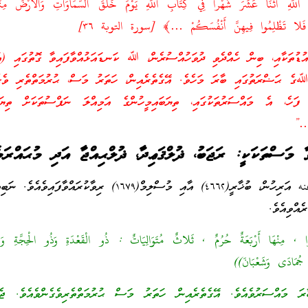
 اللَّهِ اثْنَا عَشَرَ شَهْراً فِي كِتَابِ اللَّهِ يَوْمَ خَلَقَ السَّمَاوَاتِ وَالأَرْضَ مِنْهَا
ّمُ فَلا تَظْلِمُوا فِيهِنَّ أَنْفُسَكُمْ …﴾ [سورة التوبة ٣٦]
އުޑުތަކާއި، ބިން ހެއްދެވި ދުވަހުއްސުރެން، ﷲ ކަނޑައަޅުއްވާފައިވާ ގޮތުގައި (އަ
ﷲގެ ޙަޟްރަތުގައި ބާރަ މަހެވެ. އޭގެތެރެއިން، ހަތަރު މަސް، ޙުރުމަތްތެރި ވެގެ
ފަހެ، އެ މައްސަރުތަކުގައި، ތިޔަބައިމީހުންގެ އަމިއްލަ ނަފްސުތަކަށް ތިޔަބަ
 …”
ާ މަސްތަކަކީ: ރަޖަބު، ޛުލްޤަޢިދާ، ޛުލްޙިއްޖާ އަދި މުޙައްރަމެ
އަބީ ބަކްރާ رضي الله عنه އަރިހުން، ބުޚާރީ(٤٦٦٢) އާއި މުސްލިމް(١٦٧٩) ރިވާކުރައްވ
އްވިއެވެ.
ًا , مِنْهَا أَرْبَعَةٌ حُرُمٌ , ثَلاثٌ مُتَوَالِيَاتٌ : ذُو الْقَعْدَةِ وَذُو الْحِجَّةِ وَالْ
جُمَادَى وَشَعْبَانَ))
ރަ މައްސަރުވެއެވެ. އޭގެތެރެއިން ހަތަރު މަސް ޙުރުމަތްތެރިވެގެންވެއެވެ. ޖެހި