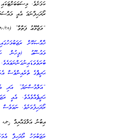
ކަމަށެވެ. މިސަބަބަށްޓަކައި
ރޯދަހިފާނަމަ އެއީ މައްސަލ
“މަޖްމޫޢު ފަތާވާ” (٢٩٠/٢٥) ގައި ޝައިޚަލް އިސްލާމް އިބްނު ތައިމިއްޔާ رحمه الله ވިދާޅުވެފައިވެއެވެ:
ޚާއްޞަކޮށް ރަޖަބުމަހުގައ
މައުޟޫޢު (މީހުން ހަދާފ
ބުރަވެވަޑައިނުގަންނަވައެ
ޙަދީޘްގެ ތެރެއިންވެސް އެޙ
“އަލްމުސްނަދު” އަދި އެހެ
ޙަދީޘެއްވެއެވެ. އެއީ ރަޖ
ރޯދަހިފުމަށެވެ. ނަމަވެސް 
އިބުނު އަލްޤައްޔިމް رحمه ا
ރަޖަބުމަހު ރޯދަހިފާ އެމަ