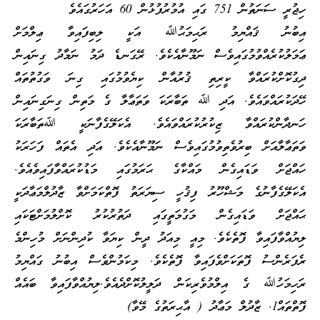
ހިޖުރީ ސަނަތުން 751 ގައި އުމުރުފުޅުން 60 އަހަރުގައެވެ
އިބުނު ޤައްޔިމު ރަޙިމަޙުﷲ އަކީ ލިބިފައިވާ ޢިލްމަށް
ޢަމަލުކުރެއްވުމުގައިވެސް ނަމޫނާއެކެވެ. ރޭގަނޑެ ދަމު ނަމާދު ގިނައިން
ދިގުކޮށްކުރައްވާ ކީރިތި ޤުރުއާން ކިޔެވުމުގައި ގިނަ ވަގުތުތައް
ހޭދަކުރައްވައެވެ. އަދި ﷲ ތަބާރަކަ ވަތަޢާލާ ގެ މަތިން ގިނަގިނައިން
ހަނދާންކުރައްވާ ޒިކުރުކުރައްވައެވެ. އެކަލޭގެފާނަކީ ﷲތަބާރަކަ
ވަތަޢާލާއަށް ބިރުވެތިވުމުގައިވެސް ނަމޫނާއެކެވެ. އަދި އެތައް ފަހަރަކު
ހައްޖަށް ވަޑައިގެން މައްކާގެ ޙަރަމުގައި މަޑުކުރައްވާފައިވެއެވެ.
އެކަލޭގެފާނުގެ މަޝްހޫރު ފިޤުހީ ސިޔަރަތު ފޮތްކަމަށްވާ ޒާދުލްމަޢާދަކީ
ޙައްޖަށް ވަޑައިގެން މަގުމަތީގައި ދަތުރުކުރު ކޮށްލުމަށްޓަކައި
ލިޔުއްވާފައިވާ ފޮތެކެވެ. މިއީ މިއަދު ދީން ކިޔަވާ ކުދިންނަށް މުހިންމެ
ރެފަރެންސު ފޮތަކަށްވެފައިވާ ފޮތެކެވެ. މިކަމުންވެސް އިބުނު ގައްޔިމު
ރަހިމަހުﷲ ގެ އިލްމުވެރިކަން ދަލީލުކޮށްދެއެވެ.ލިޔުއްވާފައިވާ ބައެއް
ފޮތްތައް1. ޒާދުލް މަޢާދު ( އާޙިރަތުގެ މޭވާ)