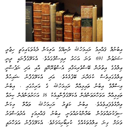
އިބުނުލް ޤައްޔިމު ރަޙިމަހުﷲ ދުނިޔޭގެ އަލިކަން ދެކެވަޑައިގަތީ ހިޖުރީ
ސަނަތުން 691 ވަނަ އަހަރު ދިމިސްޤުގައެވެ. އެކަލޭގެފާނަކީ ދީނީ
ޢިލްމުގެ އިތުރުން ބޭސްވެރިކަމާއި އެސްޓުރޮނޮމީ އާއި އަދި ނަފުސާނީ
ޢިލްމުގައިވެސް ކުޅަދާނަ ބޭފުޅެކެވެ. އަދި އެކަލޭގެފާނު ޝައިޙުލް
އިސްލާމް އިބުނު ތައިމިއްޔާ ރަޙިމަހުﷲ ގެ އަރިހުގައި ، އިބުނު
ތައިމިއްޔާ އަވަހާރަވަންދެން އެކަލޭގެފާނާއިއެކު 16 އަހަރުވަންދެން ކިޔަވާ
ވިދާޅުވެފައިވެއެވެ. އިބުނު ކަޘީރު ރަހިމަހުﷲ ތަޢާލާ މިކަން
ސިފަކުރައްވަމުން ބަޔާންކުރައްވަނީ އިބުނު ޤައްޔިމަކީ އެދުވަސްވަރު
ވަރަށް ގިނަ އިލްމުތަކެއްގެ ކުރިބޯށިކަމަށެވެ. އެކަލޭގެފާނު އަވަހާރަވީ