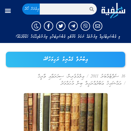
އިތުރަށް ހޯދާ
މި ވެބްސައިޓުގައިވާ ލިޔުންތައް ނަކަލު ކުރާނަމަ މި ވެބްސައިޓަށާއި ލިޔުންތެރިއާއަށް ހަވާލާދެއްވާ!
އިބުނުލް ޤައްޔިމު ރަޙިމަހުﷲ
16 ސެޕްޓެމްބަރު 2011
/
ޢިލްމުވެރިން
,
ސިޔަރަތާއި ތާރީޚް
/
އައްޝައިޚު ޢަބްދުއްރަޙީމް ބިން މުޙައްމަދު