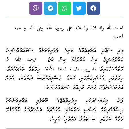
الحمد لله والصلاة والسلام على رسول الله وعلى آله وصحبه
أجمعين.
މިއީ ސުޢޫދީ ޢަރަބިއްޔާގެ ކުރީގެ މުފްތީކަމަށްވާ ސަމާޙަތުއްޝައިޚް
ޢަބްދުލްޢަޒީޒް ބިން ޢަބްދުﷲ ބިން ބާޒް (رحمه الله) ގެ
ފޮތެއްކަމުގައިވާ (الدروس المهمة لعامة الأمة)، މިފޮތުގެ ތަރުޖަމާއެވެ.
މިފޮތުގައި އެކުލެވިގެންވަނީ ކޮންމެ މުސްލިމަކުވެސް ދެނެގަނެ، އެއަށް
ޢަމަލުކުރުންޖެހޭ ވަރަށް މުހިއްމު ކަންތައްތަކެކެވެ.
ފަހެ، މިދަރުސްތަކަކީ ދިވެހިރާއްޖޭގެ ލޮބުވެތި ރައްޔިތުންނަށް
އިސްލާމްދީނުގެ އަސާސީ ކަންކަމާއި ޙުކުމްތައް ދެނެގަތުމަށް ހުޅުވާލެވޭ
މަގެއް ކަމުގައި ﷲ ތަޢާލާ ލައްވާށި! އާމީން.