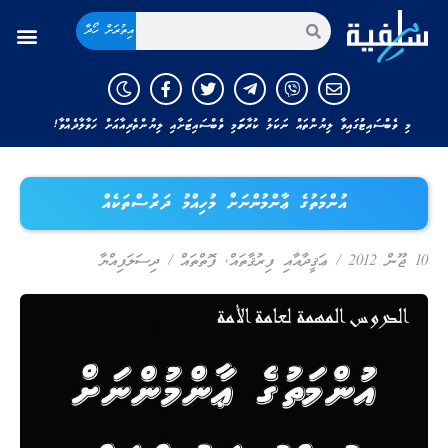
އިތުރަށް ހޯދާ
މި ވެބްސައިޓުގައިވާ ލިޔުންތައް ނަކަލު ކުރާނަމަ މި ވެބްސައިޓަށާއި ލިޔުންތެރިއާއަށް ހަވާލާދެއްވާ!
އުންމަތުގެ ޢާންމުންނަށް މުހިއްމު ދަރުސްތަކެއް
10 ޖޫން 2012
/
ޢަޤީދާއާއި ފިރުޤާތައް
,
ފޮތްތައް
/
ދިސަލަފިއްޔާ