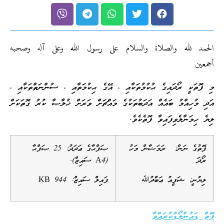
الحمد لله والصلاة والسلام على رسول الله وعلى آله وصحبه
أجمعين
މި ފޮތަކީ ރޯދައިގެ ޙުކުމުތަކާއި ، އޭގެ ޙިކުމަތާއި ، ސުންނަތްތަކާއި ،
އަދި މުހިއްމު ބައެއް އަދަބުތަކުގެ މައްޗަށް ވަރަށް ޚުލާޞާ ކުރު ގޮތަކަށް
ލިޔެ ހިމަނާލެވިފައިވާ ފޮތެކެވެ.
ފޮތުގެ ނަން:
ރަމަޟާން މަހު
ޞަފްޙާގެ ޢަދަދު: 25 ޞަފްޙާ
ރޯދަ
(A4 ސައިޒް).
ލިޔުނީ: ޝަފީއު ޢަބްދުﷲ
ފައިލް ސައިޒް: 944 KB
ފޮތް ޑައުންލޯޑުކުރައްވާ