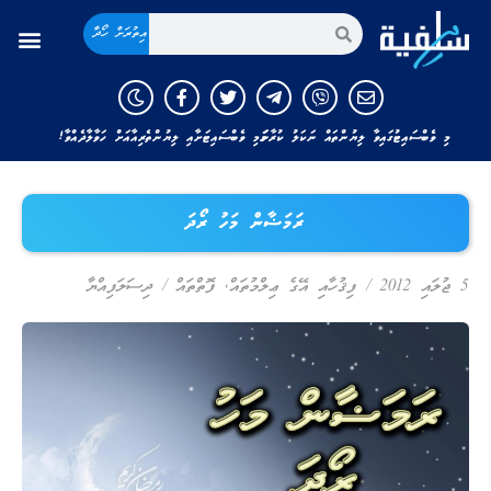
އިތުރަށް ހޯދާ
މި ވެބްސައިޓުގައިވާ ލިޔުންތައް ނަކަލު ކުރާނަމަ މި ވެބްސައިޓަށާއި ލިޔުންތެރިއާއަށް ހަވާލާދެއްވާ!
ރަމަޟާން މަހު ރޯދަ
5 ޖުލައި 2012
/
ފިޤުހާއި އޭގެ ޢިލްމުތައް
,
ފޮތްތައް
/
ދިސަލަފިއްޔާ