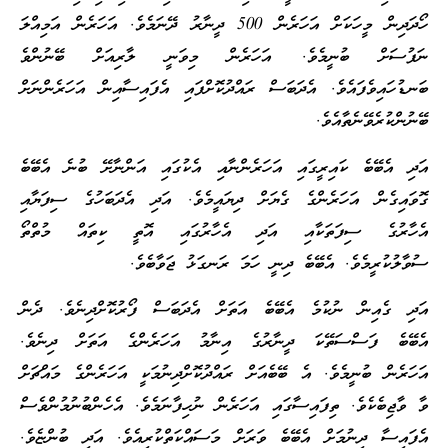
ހޯދަދިން މީހަކަށް އަހަރެން 500 ދީނާރު ދޭނަމެވެ. އަހަރެން އަމިއްލަ
ނަފުސަށް ބުނީމެވެ. އަހަރެން މިވަނީ ލާރިއަށް ބޭނުންވެ
ބަނޑުހައިވެފައެވެ. އެދަބަސް ރައްދުކޮށްފައި އެފައިސާއިން އަހަރެންނަށް
ބޭނުންކުރެވޭނެތާއެވެ.
އަދި އެބޭބެ ކައިރީގައި އަހަރެންނާއި އެކުގައި އަންނާށޭ ބުނެ އެބޭބެ
ގޮވައިގެން އަހަރެންގެ ގެޔަށް ދިޔައީމެވެ. އަދި އެދަބަހުގެ ސިފަޔާއި
އެހާރުގެ ސިފަތަކާއި އަދި އެހާރުގައި އޮތީ ކިތައް މުތްތޯ
ސުވާލުކުރީމެވެ. އެބޭބެ ދިނީ ހަމަ ރަނގަޅު ޖަވާބެވެ.
އަދި ގެއިން ނުކުމެ އެބޭބެ އަތަށް އެދަބަސް ފޯރުކޮށްދިނެވެ. ދެން
އެބޭބެ ފަސްސަތޭކަ ދީނާރުގެ އިނާމު އަހަރެންގެ އަތަށް ދިނެވެ.
އަހަރެން ބުނީމެވެ. އެ ބޭބެއަށް ރައްދުކޮށްދިނުމަކީ އަހަރެންގެ މައްޗަށް
ވާ ވާޖިބެކެވެ. ތިފައިސާގައި އަހަރެން ނުހިފާނަމެވެ. އެހެންބުނުމުންވެސް
އެފައިސާ ދިނުމަށް އެބޭބެ ވަރަށް މަސައްކަތްކުރިއެވެ. އަދި ބުންޏެވެ.