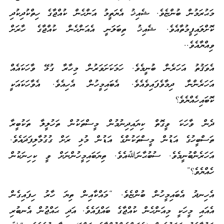
މަޙުރަމުން ބުންޏެވެ. ޝެއިޚު އެޔަތީމު އަންހެން ކުއްޖާގެ ހިތްކުދިކުދި
ކޮށްލައިފީމުތާއެވެ. ޝެއިޚު ތިބަލަނީ އެއަންހެން ކުއްޖާގެ ހާރަށް
ވިއްޔާއެވެ..
އެވަޤުތު އަހަރެން ބުނީމެވެ. ހަމަކަށަވަރުން މިހާރާ ގުޅޭ ވާހަކައެއް
އަހަރެންނާ ދިމާވެފައިވެއެވެ. އެބައިމީހުން އެހިއެވެ. އެވާހަކައަކީ
ކޮބައިހެއްޔެވެ؟
ދެން ވާހަކަ ވީގޮތް ކިޔައިދިނުމުން މީސްތަކުން ތަހުލީލާ ތަކުބީރާ
ތަސްބީހުގެ އަޑުން މީސްތަކުންގެ އަޑުން މުޅި ރަށް ގުގުމާލިފަދައެވެ.
އަހަރެންބުނީމެވެ. ސުބުޙާނަﷲއެވެ. ތިޔަބައިމީހުންނަށް ވީ ކިހިނަކުން
ހެއްޔެވެ؟”
އެހިނދު އެބައިމީހުން ބުންޏެވެ. “މައްކާއިން ތިޔަ ހާރު ހިފައިގެން
އެއައި މީހަކީ މިއަންހެން ކުއްޖާގެ ބައްޕައެވެ. އަދި ޙައްޖުން އެނބުރި