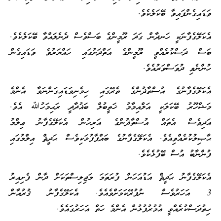
ވަޑައިގެންފައިވާ ބޭކަލެކެވެ.
އެކަލޭގެފާނަކީ ހަނދާން ގަދަ ރޫމީންގެ ބަސްވެސް ދެނެލައްވާ ބޭކަލެކެވެ.
ބަސް ދަސްކުރެއްވީ ރޫމީންގެ އަތްދަށުގައި ހައްޔަރުވެ ވަޑައިގެން
ހުންނެވި ދުވަސްވަރުއެވެ.
އެކަލޭގެފާނުގެ އުސްތާޛުންގެ ތެރޭގައި ހިމެނިވަޑައިގަންނަވާ އެންމެ
މަޝްހޫރު ބޭކަލަކީ އަލްއިމާމު ޚަތީބުލް ބަޣުދާދީ ރަޙިމަހުﷲ އެވެ.
އަދިވެސް އެތައް އުސްތާޛުންގެ އަރިހުން އެކަލޭގެފާނު ޢިލްމު
ޙާޞިލުކުރެއްވިއެވެ. އެކަލޭގެފާނުގެ ބައްޕާފުޅަކިވެސް ޙަދީޘް އިލްމުގައި
ފުންނާބު އުސް ބޭފުޅެކެވެ.
އެކަލޭގެފާނު ޙަދީޘް އަޑުއަހަން ފުރަތަމަ މަޖިލިސްތަކަށް ދާން ފެށިއިރު
3 އަހަރުވެސް ނުފުރޭކަމަށްވެއެވެ. އެކަލޭގެފާނު ޤުރުއާން
ހިތުދަސްކުރެއްވީ އުމުރުފުޅުން އެންމެ ހަތް އަހަރުގައެވެ.