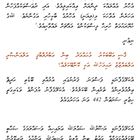
އެހާރު އެއްލައްކަ ދީނާރަށް ވިއްކައިލީމެވެ. އަދި ދުވަސްތަކެއްފަހުން
އަހަރެން އެވާހަކަ މި(ލިޔަނީ) އެހާރުގެ ބާކީހުރި އަގުންނެވެ. ﷲގެ
ހެޔޮރަޙުމަތް ހުރިހާ މީސްތަކުންގެ މައްޗަށް ލައްވާށިއެވެ.”
ނިމުނީ
ޤާޟީ އަބޫބަކުރު މުޙައްމަދު ބިން އަބްދުލްބާޤީ އަލްއަންޞާރީ
އަލްބައްޒާޒު ރަޙިމަހުﷲ އަކީ ކޮންބޭކަލެއް؟
އެކަލޭގެފާނަކީ ފަސްވަނަ ޤަރުނުގައި އުޅުއްވި ބޮޑެތި ޙަދީޘް
ޢިލްމުވެރިންގެ ތެރެއިން ބޭކަލެކެވެ. އެކަލޭގެފާނު އުފަންވެ ވަޑައިގަތީ
ހިޖުރީ ސަނަތުން 442 ވަނަ އަހަރުގައެވެ
އެކަލޭގެފާނަކީ ރަސޫލުﷲ ޞައްލަﷲ ޢަލައިހިއް ވަސައްލަމަގެ ޞަޙާބީ
ބޭކަލެއްކަމަށްވާ ކަޢުބު ބިން މާލިކު ރަޟިޔަﷲ ޢަންހުގެ ދަރިކޮޅުން