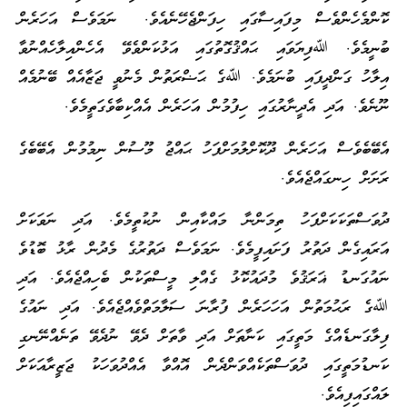
ކޮންމެހެންވެސް މިފައިސާގައި ހިފަންޖެހޭނެއެވެ. ނަމަވެސް އަހަރެން
ބުނީމެވެ. ﷲފިޔަވައި ޙައްޤުގޮތުގައި އަޅުކަންވެވޭ އެހެންއިލާހެއްނުވާ
އިލާހު ގަންދީފައި ބުނަމެވެ. ﷲގެ ޙަޟްރަތުން މެނުވީ ޖަޒާއެއް ބޭނުމެއް
ނޫނެވެ. އަދި އެދީނާރުގައި ހިފުމުން އަހަރެން އެއްކިބާވެގަތީމެވެ.
އެބޭބެވެސް އަހަރެން ދޫކޮށްލުމަށްފަހު ޙައްޖު މޫސުން ނިމުމުން އެބޭބެގެ
ރަށަށް ހިނގައްޖެއެވެ.
ދުވަސްތަކަކަށްފަހު ތިމަންނާ މައްކާއިން ނުކުތީމެވެ. އަދި ނަވަކަށް
އަރައިގެން ދަތުރު ފަށައިފީމެވެ. ނަމަވެސް ދަތުރުގެ މެދުން ރާޅު ބޮޑުވެ
ނައުގަނޑު ޣަރަޤުވެ މުދައުކޮޅު ގެއްލި މީސްތަކުން ބެހިއްޖެއެވެ. އަދި
ﷲގެ ރަޙުމަތުން އަހަހަރެން ފުރާނަ ސަލާމަތްވެއްޖެއެވެ. އަދި ނައުގެ
ފިލާގަނޑެއްގެ މަތީގައި ކަނާތަށް އަދި ވާތަށް ދެވޭ ނުދެވޭ ތަނެއްނޭނގި
ކަނޑުމަތީގައި ދުވަސްތަކެއްވަންދެން އޮއްވާ އެއްދުވަހަކު ޖަޒީރާއަކަށް
ލައްގައިފިއެވެ.