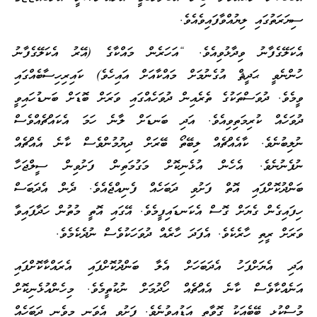
ސިޔަރަތުގައި ލިޔުއްވާފައިވެއެވެ.
އެކަލޭގެފާނު ވިދާޅުވިއެވެ. “އަހަރެން މައްކާގެ (އޭރު އެކަލޭގެފާނު
ހުންނެވީ ޙަދީޘް އުގެނުމަށް މައްކާއަށް އައިހެވެ) ކައިރިހިސާބެއްގައި
ވީމެވެ. ދުވަސްތަކުގެ ތެރެއިން ދުވަހެއްގައި ވަރަށް ބޮޑަށް ބަނޑުހައިވީ
ދުވަހެއް ކުރިމަތިވިއެވެ. އަދި ބަނޑަށް ލާނެ ހަމަ އެކައްޗެއްވެސް
ނުލިބުނެވެ. ކާއެއްޗެއް ލިބޭތޯ ބޭރަށް ދިޔުމުންވެސް ކާނެ އެއްޗެއް
ނުފެނުނެވެ. އެހެން އުޅެނިކޮށް މަގުމަތިން ފަށުވިން ސީލްޖަހާ
ބަންދުކޮށްފައި އޮތް ފަށުވި ދަބަހެއް ފެނިއްޖެއެވެ. ދެން އެދަބަސް
ހިފައިގެން ގެޔަށް ގޮސް އެކަނޑައިފީމެވެ. އޭގައި އޮތީ މުތުން ހަދާފައިވާ
ވަރަށް ރީތި ހާރެކެވެ. އެފަދަ ހާރެއް ދުވަހަކުވެސް ނުދެކެމެވެ.
އަދި އެޔަށްފަހު އެދަބަހަށް އެލާ ބަންދުކޮށްފައި އެރައްކާކޮށްފައި
އަނެއްކާވެސް ކާނެ އެއްޗެއް ހޯދުމަށް ނުކުތީމެވެ. މިހެންއުޅެނިކޮށް
މުސްކުޅި ބޭބެއަކު ގޮވާތީ އަޑުއިވުނެވެ. ފަށުވި އެވަނި މިވެނި ދަބަހެއް