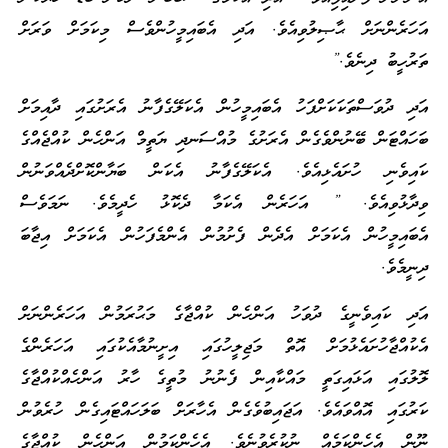
އަހަރެންނަށް ޙާޞިލުވިއެވެ. އަދި އެބައިމީހުންވެސް މިކަމަށް ވަރަށް
ތަރުހީބު ދިނެވެ.”
އަދި ދުވަސްތަކަކަށްފަހު އެބައިމީހުން އެކަލޭގެފާނު އެރަށުގައި ދާއިމަށް
ބަހައްޓަން ބޭނުންވެގެން އެރަށުގެ މުއްސަނދި ޔަތީމް އަންހެން ކުއްޖެއްގެ
ކައިވެނި ހުށައެޅިއެވެ. އެކަލޭގެފާނު އެކަން ބަޔާންކޮށްދެއްވަނުން
ވިދާޅުވިއެވެ. ” އަހަރެން އެކަމާ ދެކޮޅު ހެދީމެވެ. ނަމަވެސް
އެބައިމީހުން އެކަމަށް އެދެން ފެށުމުން އެންމެފަހުން އެކަމަށް އިޖާބަ
ދިނީމެވެ.
އަދި ކައިވެނީގެ ދުވަހު އަންހެން ކުއްޖާގެ މަޙުރަމުން އަހަރެންނަށް
އެކުއްޖާހުށައެޅުމަށް އޮތް މަޖިލީހުގައި އިށީނުމާއެކުގައި އަހަރެންގެ
ލޮލުގައި އަޅައިގަތީ މައްކާއިން ފެނުނު މުތީގެ ހާރު އަންހެއްކުއްޖާގެ
ކަރުގައި އޮއްވައެވެ. އަޖައިބުވެގެން އެހާރަށް ބަލަހައްޓައިގެން ހުރެވުން
ނޫން އެހެންކަމެއް ނުކުރެވުނެވެ. އެހެންކަމުން އަންހެން ކުއްޖާގެ