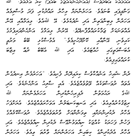
އައުމާއެކު އަބަދުވެސް (އެއަންހެންކުއްޖާގެ ބައްޕަ) ކިޔާ އުޅެއެވެ. “ﷲ
ގަންދީފައި ބުނަމެވެ. އަހަރެންނަށް މިހާރު ރައްދުކުރި ފަދަ މުސްލިމެއް
އަހަރެން މިބިންމަތިން އަދި ނުދެކެމެވެ. އޭ ﷲއެވެ. މިއަޅާއާއި އޭނާ
އެއްތަނަކަށް ޖަމާކުރައްވާފާނދޭވެ. އޭރުން މިއަޅާގެ އަންހެންދަރިފުޅުގެ
ކައިވެނި އޭނާއާއި ކޮށްދޭހުށީމެވެ.” އެމުސްކުޅި ބޭބެ މަރުވީ
އެބަސްމަތީގައި ހުއްޓައެވެ. އަދި ﷲ އެބޭބެ ދުޢާ އިޖާބަ
ކުރައްވައިފިއެވެ.
ދެން ޝެއިޚު އަނެއްކާވެސް ކިޔައިދޭން ފެށިއެވެ. “އަހަރެމެން އިނދެގެން
އެތައް ދުވަސްތަކެއް ވޭތުވެއްޖެއެވެ. އެއީ ޞާލިޙު އަންހެނެކެވެ. އަދި
ﷲގެ ރަޙުމަތުން ދެފިރިހެންކުދިން އަހަރެމެންނަށް ﷲ
ރިޒުޤުކުރެއްވިއެވެ. އަދި އަނބިކަނބަލުން އަވަހާރަވެއްޖެއެވެ. އެޔަށްފަހު
އެހާރު ދެކުދިންނަށާއި ތިމަންނާއަށް ވާރުތަވެއްޖެއެވެ. ދުވަސްކޮޅެއްގެ
ފަހުން ފަހަރަކު ކުއްޖަކު ނިޔާވަމުންގޮސް ދެކުދިން ނިޔާވެއްޖެއެވެ. އަދި
އެހާރު އެދެކުދިންގެ ކިބައިން އަހަރެންނަށް ވާރުތަ ވިއެވެ. އަހަރެން