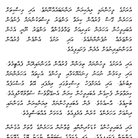
އެރަށުގެ މީހުންނަކީ ލިޔެކިޔަން ދަންނަބައެއްނޫނެވެ. އަދި މިސްކިތަށް
އަހަރެން ގޮސް ޤުރުއާން ކިޔަވާ މަންޒަރު މީސްތަކުންނަށް ފެނުމުން
އެބައިމީހުން އަހަރެން ކައިރިއަށް ޖަމާވެގެންވާ މަންޒަރު ނޫނީ އެހެން
މަންޒަރެއް ނުފެންނާނެއެވެ. އަދި ރަށުގެ އެންމެން ޤުރުއާން
އުގަންނައިދިނުމަށް އެދެން ފަށައިފިއެވެ.
އަދި އެރަށުގެ މީހުންނަށް ތިމަންނާ ޤުރުއާން އުގަންނައިދޭން ފެއްޓީމެވެ.
އަދި މިކަމުން ނުހަނު ގިނަހެޔޮކަމާއި މީހުންގެ އެހީތައް އަހަރެންނަށް
ލިބުނެވެ. އަދި އެޔަށްފަހު މިސްކިތުގައި ލިޔެފައި އޮތް މުޞްޙަފެއް
ކިޔަވާތަން ފެނިގެން އެބައިމީހުން ކިޔަން އެނގޭތޯވެސް ސުވާލުކޮށްފިއެވެ.
ބުނީމެވެ. އާނއެކެވެ. ދެން އެބައިމީހުންނަށް ލިޔަންކިޔަން އުގަންނައި
ދިނުމަށް އަހަރެންގެ ކުރެން އެދެފިއެވެ. އެކަމަށް އެއްބަސްވީމެވެ.
އަދި އެބައިމީހުންގެ ކުޑަކުދިންނާއި ޒުވާނުން އަހަރެންގެ ގާތަށް އުގެނެން
އަންނަން ފަށައިފިއެވެ. އަދި އެކަމުގެ ސަބަބުން ނުހަނު ބޮޑު ހެޔޮކަން