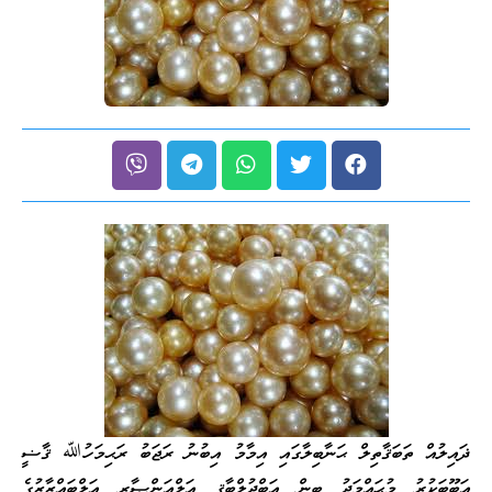
ޛައިލުއް ތަބަޤާތިލް ޙަނާބިލާގައި އިމާމު އިބުނު ރަޖަބު ރަޙިމަހުﷲ ޤާޟީ
އަބޫބަކުރު މުޙައްމަދު ބިން އަބްދުލްބާޤީ އަލްއަންޞާރީ އަލްބައްޒާޒުގެ