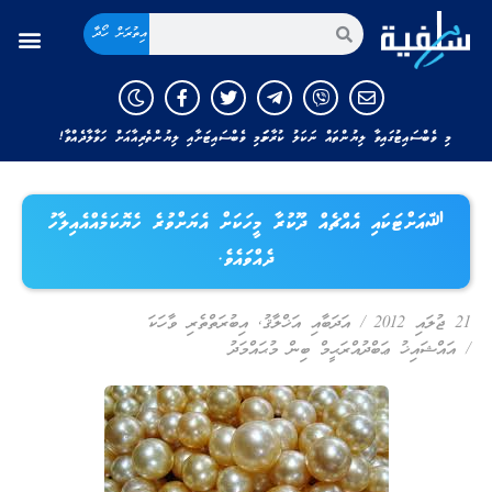
އިތުރަށް ހޯދާ
މި ވެބްސައިޓުގައިވާ ލިޔުންތައް ނަކަލު ކުރާނަމަ މި ވެބްސައިޓަށާއި ލިޔުންތެރިއާއަށް ހަވާލާދެއްވާ!
ﷲއަށްޓަކައި އެއްޗެއް ދޫކުރާ މީހަކަށް އެޔަށްވުރެ ހެޔޮކަމެއްއެއިލާހު
ދެއްވައެވެ.
21 ޖުލައި 2012
/
އަދަބާއި އަޚްލާޤު
,
އިބުރަތްތެރި ވާހަކަ
/
އައްޝައިޚު ޢަބްދުއްރަޙީމް ބިން މުޙައްމަދު