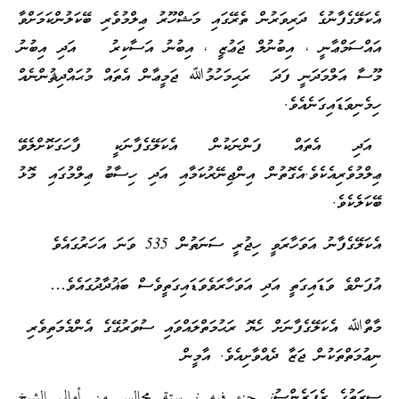
އެކަލޭގެފާނުގެ ދަރިވަރުން ތެރޭގައި މަޝްހޫރު ޢިލްމުވެރި ބޭކަލުންކަމަށްވާ
އައްސަމްޢާނީ ، އިބުނުލް ޖަޢުޒީ ، އިބުނު އަސާކިރު އަދި އިބުނު
މޫސާ އަލްމަދަނީ ފަދަ ރަޙިމަހުމުﷲ ޖަމީޢާން އެތައް މުޙައްދިޘުންނެއް
ހިމެނިވަޑައިގަނެއެވެ.
އަދި އެތައް ފަންނަކުން އެކަލޭގެފާނަކީ ފާހަގަކޮށްލެވޭ
ޢިލްމުވެރިއެކެވެ.އެގޮތުން އިންޖިނޭރުކަމާއި އަދި ހިސާބު ޢިލްމުގައި މޮޅު
ބޭކަލެކެވެ.
އެކަލޭގެފާނު އަވަހާރަވީ ހިޖުރީ ސަނަތުން 535 ވަނަ އަހަރުގައެވެ
އުފަންވެ ވަޑައިގަތީ އަދި އަވަހާރަވެވަޑައިގަތީވެސް ބަޣުދާދުގައެވެ…
މާތްﷲ އެކަލޭގެފާނަށް ހެޔޮ ރަޙުމަތްލައްވައި ސުވަރުގޭގެ އެންމެމަތިވެރި
ނިޢުމަތްތަކުން ޖަޒާ ދެއްވާށިއެވެ. އާމީން
ސީރަތުގެ ރެފަރެންސު: جزء فيه : ستة مجالس من أمالي الشيخ