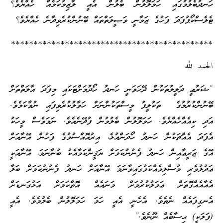
ހަނދުބެލުމުގައި ހަމަލޮލުން ބެލުން އެއީ ލާޒިމުކަމެއް ހެއްޔެވެ؟
ޓެލެސްކޯޕުފަދަ ފަހުގެ ޒަމާނީ ވަޞީލަތްތައް ބޭނުންކުރެވިދާނެ ހެއްޔެވެ؟
*********************************************
الحمد لله
“ޝަރުޢީ ދަލީލުތަކުން ދޭހަވަނީ ހަނދު ހޯދުމަށްޓަކައި މިފަދަ އާލަތްތަށް
ބޭނުންކުރުމުގެ ތަކުލީފު މީސްތަކުންނަށް ހަވާލުކުރެވިފައި ނުވާކަމެވެ.
އަދި ކިއެއްހެއްޔެވެ. ހަމަލޮލުން ބެލުމުން ފުދޭނެއެވެ. ނަމަވެސް މީހަކު
އެފަދަ އެއްޗަކުން ހަނދު ހޯދަންއުޅެ، އިރުއޮއްސުމުގެ ފަހުން އޭނާއަށް
އޭގެ ޒަރީޢާއިން ހަނދު ފެނުނުކަމަށް ޔަޤީންކަމާއެކު ބުނާނަމަ، އޭނާއަކީ
ޢަދުލުވެރި މުސްލިމެއްކަމުގައިވާނަމަ އޭނާއަށް ހަނދު ފެނުނުކަމަށް ބަލާ
އެއާއެއްގޮތަށް ޢަމަލުކުރުމަށް މަނައެއް އޮތްކަމަށް އަޅުގަނޑަށް
އެނގިފައެއް ނެތެވެ. އެހެނީ އެއީ ހަމަ ހަމަލޮލުން ބެލުމެވެ. އެއީ
(ފަލަކީ) ޙިސާބެއް ނޫނެވެ.”