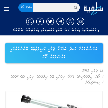
އިތުރަށް ހޯދާ
މި ވެބްސައިޓުގައިވާ ލިޔުންތައް ނަކަލު ކުރާނަމަ މި ވެބްސައިޓަށާއި ލިޔުންތެރިއާއަށް ހަވާލާދެއްވާ!
ރަމަޟާންމަހުގެ ހަނދު ބެލުމަށް ޒަމާނީ ވަޞީލަތްތައް ބޭނުންކުރުމަކީ
މައްސަލައެއް ނޫން
18 ޖުލައި 2012
/
ރޯދަ
,
ޢިލްމުވެރިންގެ ފަތުވާ
,
ފިޤުހާއި އޭގެ ޢިލްމުތައް
,
ފިޤުހީ މައްސަލަތައް
/
ދިސަލަފިއްޔާ