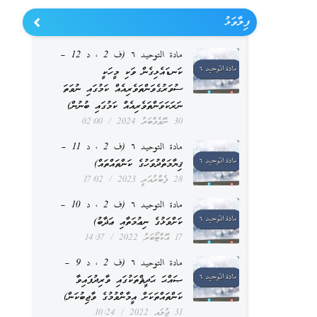
ފިލާވަޅު
مادة التوحيد ٦ (ف 2 ، د 12 –
ކަނޑައެޅިގެން ވަކި މީހަކީ
ސުވަރުގެވަންތަވެރިއެއް ކަމުގައި ނުވަތަ
ނަރަކަވަންތަވެރިއެއް ކަމުގައި ބުނުން)
30 ނޮވެމްބަރު 2024
02:00
مادة التوحيد ٦ (ف 2 ، د 11 –
ޤިޔާމަތްދުވަހުގެ ކަންތައްތައް)
28 ފެބްރުއަރީ 2023
17:02
مادة التوحيد ٦ (ف 2 ، د 10 –
ކަށްވަޅުގެ ނިޢުމަތާއި ޢަޛާބު)
17 އޮކްޓޯބަރު 2022
14:37
مادة التوحيد ٦ (ف 2 ، د 9 –
ޞައްޙަ ޙަދީޘްތަކުގައި ވާރިދުފައިވާ
ކަންތައްތަކަށް އީމާންވުމުގެ ވާޖިބުކަން)
31 ޖުލައި 2022
10:24