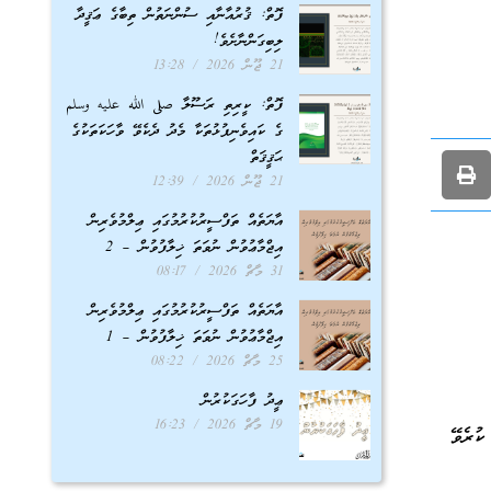
ފޮތް: ޤުރުއާނާއި ސުންނަތުން ތިބާގެ ޢަޤީދާ
ލިބިގަންނާށެވެ!
21 ޖޫން 2026
13:28
ފޮތް: ކީރިތި ރަސޫލާ صلى الله عليه وسلم
ގެ ކައިވެނިފުޅުތަކާ މެދު ދެކެވޭ ވާހަކަތަކުގެ
ޙަޤީޤަތް
21 ޖޫން 2026
12:39
އާޔަތެއް ތަފްސީރުކުރުމުގައި ޢިލްމުވެރިން
އިޖްމާޢުވުން ނުވަތަ ޚިލާފުވުން – 2
31 މާޗް 2026
08:17
އާޔަތެއް ތަފްސީރުކުރުމުގައި ޢިލްމުވެރިން
އިޖްމާޢުވުން ނުވަތަ ޚިލާފުވުން – 1
25 މާޗް 2026
08:22
ޢީދު ފާހަގަކުރުން
19 މާޗް 2026
16:23
ުރެވޭ