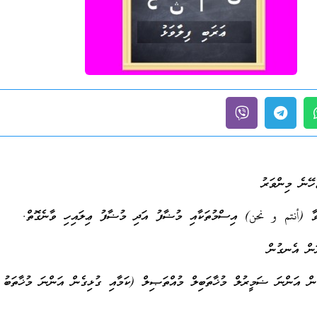
ޭނެ މިންވަރު
م و نحن) އިސްމުތަކާއި މުޟާފު އަދި މުޟާފު ޢިލައިހި ވާނެގޮތް.
 އެނގުން
ނަ ޟަމީރުލް މުޚާތަބިލް މުއްތަޞިލް (ކަމާއި ގުޅިގެން އަންނަ މުޚާތަބު ކ