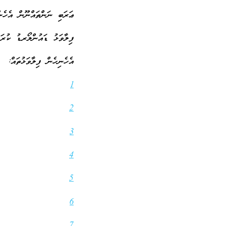
ޢަރަބި ނަންތައްނޫން އެހެނ
ފިލާވަޅު ޑައުންލޯރޑު ކުރ
އެހެނިހެން ފިލާވަޅުތައް:
1
2
3
4
5
6
7