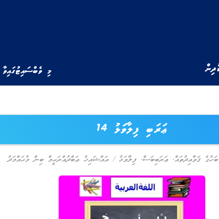
ުދިން
މި ވެބްސައިޓުގައިވާ 
ޢަރަބި ފިލާވަޅު 14
ަހުގެ ޤަވާއިދުތައް
,
ޢަރަބިބަސް
,
ފިލާވަޅު
/
އައްޝައިޚު ޢަބްދުއްރަޙީމް ބިން މުޙައްމަދު