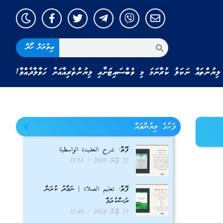
އިތުރަށް ހޯދާ
ލިޔުންތައް ނަކަލު ކުރާނަމަ މި ވެބްސައިޓަށާއި ލިޔުންތެރިއާއަށް ހަވާލާދެއްވާ!
ފަހުގެ ލިޔުންތައް
ފޮތް: شرح العقيدة الواسطية
21 ޖޫން 2026
13:54
ފޮތް: تعليم الصلاة | ނަމާދު ކުރަން
ދަސްކުރަމާ
21 ޖޫން 2026
13:40