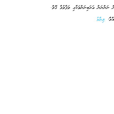
ް ނަންނަން ޢަރަބިނަންތަކާއި ތަފާތުވާ ގޮތް.
ައްވާ:
ލިންކު