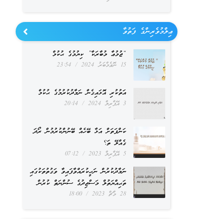
ޢިލްމުވެރިންގެ ފަތުވާ
“ޖުމުޢާ މުބާރަކާ” ކިޔުމުގެ ޙުކުމް
15 ނޮވެމްބަރު 2024
23:54
އަތުކުރި އޮޅައިގެން ނަމާދުކުރުމުގެ ޙުކުމް
3 އޭޕްރިލް 2024
20:14
ކަންފަތަށް އަޅާ ބޭހެއް ބޭނުންކުރުމުން ރޯދަ
ގެއްލޭ ތަ؟
5 އޭޕްރިލް 2023
07:12
ނަމާދުކުރުން ނަހީކުރައްވާފައިވާ ވަގުތުތަކުގައި
ތަޙިއްޔަތުލް މަސްޖިދުގެ ސުންނަތް ކުރުން
28 މާޗް 2023
18:00