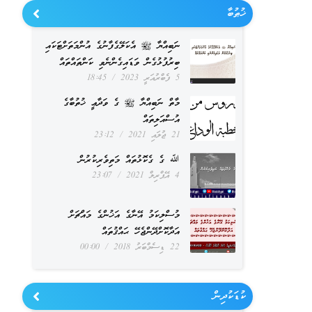
ޚުޠުބާ
ނަބިއްޔާ ﷺ އެކަލޭގެފާނުގެ އުންމަތަށްޓަކައި
ބިރުފުޅުގެން ވަޑައިގެންނެވި ކަންތައްތައް
5 ފެބްރުއަރީ 2023
18:45
މާތް ނަބިއްޔާ ﷺ ގެ ވަދާޢީ ޚުތުބާގެ
އުސްއަލިތައް
21 ޖުލައި 2021
23:12
ﷲ ގެ ގެކޮޅުތައް މަތިވެރިކުރުން
4 އޭޕްރިލް 2021
23:07
މުސްލިކަމު އޭނާގެ އަޚުންގެ މައްޗަށް
އަދާކޮށްދޭންޖެހޭ ޙައްޤުތައް
22 ޑިސެމްބަރު 2018
00:00
ކުޑަކުދިން