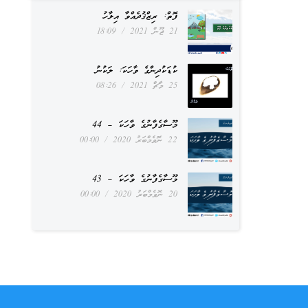
ފޮތް: ރިޒްޤުދެއްވާ އިލާހު
21 ޖޫން 2021
18:09
ކުޑަކުދިންގެ ވާހަކަ: ލަކުނު
25 މާޗް 2021
08:26
މޫސާގެފާނުގެ ވާހަކަ – 44
22 ނޮވެމްބަރު 2020
00:00
މޫސާގެފާނުގެ ވާހަކަ – 43
20 ނޮވެމްބަރު 2020
00:00