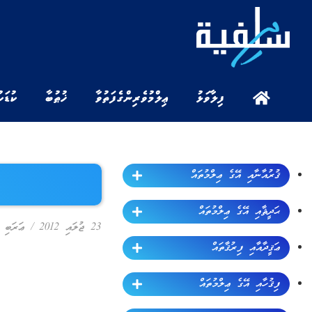
ފިލާވަޅު
ޢިލްމުވެރިންގެ ފަތުވާ
ޚުޠުބާ
ކުޑަކ
ޤުރުއާނާއި އޭގެ ޢިލްމުތައް
ޙަދީޘާއި އޭގެ ޢިލްމުތައް
23 ޖުލައި 2012
/
ޢަރަބި ބ
ޢަޤީދާއާއި ފިރުޤާތައް
ފިޤުހާއި އޭގެ ޢިލްމުތައް