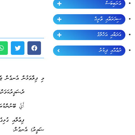
ޢަރަބިބަސް
ސިޔަރަތާއި ތާރީޚް
އަދަބާއި އަޚްލާޤު
ދުޢާއާއި ޛިކުރު
މި ފިލާވަޅުން އެނގެން ޖެހ
ދެޟަމީރުކަމަށްވާ (أنت
أَيُّ ބޭނުންކުރަން
ފިޢުލާއި ގުޅިގެން އަން
ޟަމީރު) އެނގުން.