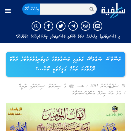
އިތުރަށް ހޯދާ
މި ވެބްސައިޓުގައިވާ ލިޔުންތައް ނަކަލު ކުރާނަމަ މި ވެބްސައިޓަށާއި ލިޔުންތެރިއާއަށް ހަވާލާދެއްވާ!
ރަސޫލުﷲ ޞައްލަﷲ ޢަލައިހި ވަސައްލަމްގެ ކައިވެނިފުޅުތަކާމެދު ދެކެވޭ
ދޮގުވާހަކަ ތަކުގެ ޙަޤީޤަތަކީ ކޮބާ…؟
18 ސެޕްޓެމްބަރު 2011
/
محمد ﷺ ގެ ސިޔަރަތު
,
ސިޔަރަތާއި ތާރީޚް
/
އަލް އަޚް ބިލާލް ޢަބްދުއްސައްތާރު