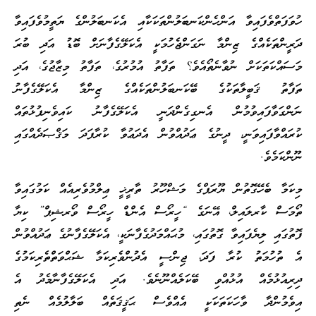
ހުވަފަތްވެފައިވާ އަންހެންކަނބަލުންތަކަކާއި އެކަނބަލުންގެ ޔަތީމުވެފައިވާ
ދަރީންތަކެއްގެ ޒިންމާ ނަގަންޖެހުމަކީ އެކަލޭގެފާނަށް ބޮޑު އަދި ބުރަ
މަސައްކަތަކަށް ނުވާނެތޯއެވެ؟ ތަފާތު އުމުރުގެ، ތަފާތު މިޒާޖުގެ، އަދި
ތަފާތު ޤަބީލާތަކުގެ ބޭކަނބަލުންތަކެއްގެ ޒިންމާ އެކަލޭގެފާނު
ނަންގަވާފައިވުމުން އެނގިގެންދަނީ އެކަލޭގެފާނު ކައިވެނިފުޅުތައް
ކުރައްވާފައިވަނީ، ދީނުގެ ޢަދުއްވުން އެދަޢުވާ ކުރާފަދަ މަޤްޞަދެއްގައި
ނޫންކަމެވެ.
މިކަމާ ބެހޭގޮތުން ޔޫރަޕްގެ މަޝްހޫރު ތާރީޚީ ޢިލްމުވެރިއެއް ކަމުގައިވާ
ތޯމަސް ކާރލައިލް، އޭނަގެ “ހީރޯސް އެންޑް ހީރޯސް ވޯރޝިޕް” ކިޔާ
ފޮތުގައި ލިޔެފައިވާ ގޮތުގައި، މުޙައްމަދުގެފާނަކީ، އެކަލޭގެފާނުގެ ޢަދުއްވުން
އެ ތުހުމަތު ކުރާ ފަދަ، ޖިންސީ އެދުންވެރިކަމާ ޝަޙްވަތްތެރިކަމުގެ
ދިރިއުޅުމެއް އުޅުއްވި ބޭކަލެއްނޫނެވެ. އަދި އެކަލޭގެފާނާމެދު އެ
އިވެމުންދާ ވާހަކަތަކަކީ އެއްވެސް ޙަޤީޤަތެއް ބަލާލުމެއް ނެތި