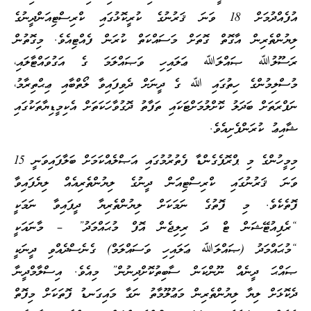
އުފެއްދުމަށް 18 ވަނަ ޤަރުނުގެ ކުރީކޮޅުގައި ކްރިސްޓިއަންދީނުގެ
ލިޔުންތެރިން އާގޮތް ގޮތަށް މަސައްކަތް ކުރަން ފެއްޓިއެވެ. މިގޮތުން
ރަސޫލުﷲ ޞައްލަﷲ ޢަލައިހި ވަޞައްލަމަ ގެ އަގުވައްޓާލައި،
މުސްލިމުންގެ ހިތުގައި ﷲ ގެ ދީނަށް ދެވިފައިވާ ލޯތްބާއި ޢިޙްތިރާމު،
ނަފްރަތަށް ބަދަލު ކޮށްލުމަށްޓަކައި ތަފާތު ދޮގުވާހަކަތަށް އެކިމީޑިޔާތަކުގައި
ޝާއިޢު ކުރަންފެށިއެވެ.
މިމީހުންގެ މި ޕްރޮޕެގެންޑާ ފެތުރުމުގައި އަޞްލެއްކަމަށް ބަލާފައިވަނީ 15
ވަނަ ޤަރުނުގައި ކްރިސްޓިއަން ދީނުގެ ލިޔުންތެރިއެއް ލިޔެފައިވާ
ފޮތެކެވެ. މި ފޮތުގެ ނަމަކަށް ލިޔުންތެރިޔާ ދީފައިވާ ނަމަކީ
“ރެފިއުޓޭޝަން ޓް ދަ ރިލިޖެން އޮފް މުޙައްމަދު” – މާނައަކީ
“މުޙައްމަދު (ޞައްލަﷲ ޢަލައިހި ވަސައްލަމް) ގެނެސްދެއްވި ދީނަކީ
ޞައްޙަ ދީނެއް ނޫންކަން ސާބިތުކޮށްދިނުން” މިއެވެ. އިސްލާމްދީނާ
ދެކޮޅަށް ލިޔާ ލިޔުންތެރިން މަޢުލޫމާތު ނަގާ މައިގަނޑު ފޮތަކަށް މިފޮތް