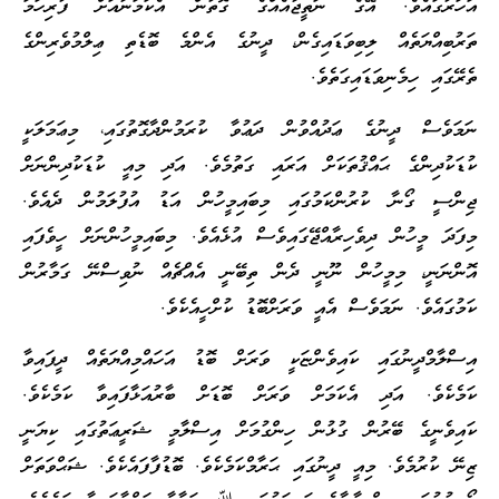
އަހަރުގައެވެ. އޭގެ ނަތީޖާއެއްގެ ގޮތުން އެކަމަނާއަށް ފުރިހަމަ
ތަރުބިއްޔަތެއް ލިބިވަޑައިގެން، ދީނުގެ އެންމެ ބޮޑެތި ޢިލްމުވެރިންގެ
ތެރޭގައި ހިމެނިވަޑައިގަތެވެ.
ނަމަވެސް ދީނުގެ ޢަދުއްވުން ދަޢުވާ ކުރަމުންދާގޮތުގައި، މިޢަމަލަކީ
ކުޑަކުދިންގެ ޙައްޤުތަކަށް އަރައި ގަތުމެވެ. އަދި މިއީ ކުޑަކުދިންނަށް
ޖިންސީ ގޯނާ ކުރުންކަމުގައި މިބައިމީހުން އަޑު އުފުލަމުން ދެއެވެ.
މިފަދަ މީހުން ދިވެހިރާއްޖޭގައިވެސް އުޅެއެވެ. މިބައިމީހުންނަށް ހީވެފައި
އޮންނަނީ، މިމީހުން ނޫނީ ދެން ތިބޭނީ އެއްޗެއް ނުވިސްނޭ ގަމާރުން
ކަމުގައެވެ. ނަމަވެސް އެއީ ވަރަށްބޮޑު ކުށްހީއެކެވެ.
އިސްލާމްދީނުގައި ކައިވެންޏަކީ ވަރަށް ބޮޑު އަހައްމިއްޔަތެއް ދީފައިވާ
ކަމެކެވެ. އަދި އެކަމަށް ވަރަށް ބޮޑަށް ބާރުއަޅާފައިވާ ކަމެކެވެ.
ކައިވެނީގެ ބޭރުން ގުޅުން ހިންގުމަށް އިސްލާމީ ޝަރީޢަތުގައި ކިޔަނީ
ޒިނޭ ކުރުމެވެ. މިއީ ދީނުގައި ޙަރާމްކަމެކެވެ. ބޮޑުފާފައެކެވެ. ޝަޙްވަތަށް