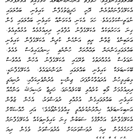
ބައްލަވައިގެންފައިވާ، ހުވަފަތް އަންހެންކަނބަލެއް ކަމުގައިވާ އުމުރުފުޅުން
އެކަލޭގެފާނަށްވުރެން ދޮށީ ޚަދީޖަތުގެފާނާ ކައިވެނި ބައްލަވައި
ނުގަތީސްކަމުގައެވެ. ހަމަ އެކަނި އެކަމަނާއާ ކައިވެނި ބައްލަވައި ގެން
ގިނަ އަހަރުތަކެއް އެކަލޭގެފާނު އުފާވެރި ދިރިއުޅުމެއް އުޅުއްވިއެވެ.
ޢަރަބިންގެ ޒުވާން ރީތި އަންހެން ކުދީން އެކަލޭގެފާނާ ކައިވެނި
ބައްލަވައިގަންނަން ތައްޔާރަށް ހުންނެވި ހިނދުގައިވެސް މެއެވެ.
ނަމަވެސް އެމުއްދަތުގެ ތެރޭގައި އެކަލޭގެފާނު އެހެން އެއްވެސް
ބޭކަނބަލަކާ ކައިވެނި ބައްލަވައި ނުގަންނަވައެވެ. އެކަލޭގެފާނަކީ،
މިބައިމީހުން އެދަޢުވާކުރާފަދަ، ޖިންސީ އެދުންވެރިކަމާއި، ދުނިޔަވީ
ދިރިއުޅުމަށް ލޯބި ކުރެއްވި ބޭކަލެއްނަމަ، ޚަދީޖާ ރަޟިޔަﷲ ޢަންހާއާ
ކައިވެނި ބައްލަވައިގެން އުޅުއްވި ދުވަސްވަރު، އެހެން ޒުވާން
އަނބިކަނބަލެއް ޚިޔާރުނުކުރެއްވީ ކީއްވެގެންތޯއެވެ؟ އަދި ޚާއްޞަކޮށް
އެކަލޭގެފާނުގެ އަޚްލާޤުގެ ސަބަބުން ގިނަ ކައިވެނިތަކެއް އެކަލޭގެފާނަށް
ހުށަހެޅެމުން ދިޔަ ދުވަސްވަރަކަށް އެދުވަސްވަރު ވެގެން ދިޔަ