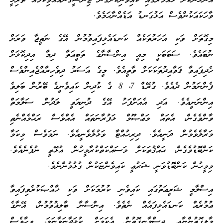
އަންހެނަކަށް ޅައުމުރުގައި ކައިވެނިކޮށްގެން ޖިންސީގޯނާއެއްވިކަމެއް ތާރިޚީ
ވާހަކައަކުންވެސް އަޅުގަނޑު އަޑެއްނާހަމެވެ.
މިގޮތަށް ވަކި އަހަރުތަކެއް ކަނޑައެޅިފައިވުމުން އޭގެ ނަތީޖާ ވަރަށް
ނުބައެވެ. ސަބަބަކީ މިއީ އިންސާނާގެ ތަބީޢަތާ ދިމާ އިދިކޮޅަށް
ހެދިފައިވާ ޤަވާޢިދުތަކަކަށް ވާތީއެވެ. މީގެ އަސަރު ދިވެހިރާއްޖެއިންވެސް
ފެންނަމުން ދެއެވެ. ގުރޭޑް 7، 8 ގެ ކުދިން ކައިވެނީގެ ބޭރުން ބަލިވެ
އިންނަނީއެވެ. އަދި އެއަށްފަހު އޭގެ ދުނިޔަވީ ލަދުން ސަލާމަތް
ވާންވެގެން، އެތައް މަޢްޞޫމް ޅަފުރާނަތައް އެއްވެސް ރަޙްމެއްނެތި
މަރާލެވެމުން ދަނީއެވެ. ދިރިހުއްޓާ ވަޅުލެވެނީއެވެ. ނަމަވެސް މިކަމާ
ކަންބޮޑުވެގެން، ޙައްޤުތަކަށް މަސައްކަތްކުރާމީހުން އުޅޭތީ ނުފެނެއެވެ.
މިމީހުން ކަންބޮޑުވަނީ ޝަރުޢީ ކައިވެންޏަކުން ގުޅުމުންނެވެ.
އިސްލާމީ ޝަރީޢަތުގައި ކައިވެނި ކުރުމަކަށް ވަކި ޚާއްޞަކުރެވިފައިވާ
ޢުމުރެއް ކަނޑައެޅިފައެއް ނެތެވެ. އިންސާނާ ބާލިޣުވުމުން، އޭނާގެ
މާލީގޮތުންނާއި ޖިސްމާނީގޮތުން އެކަމަށް ކުޅަދާނަވާނަމަ، ވިހާވެސް