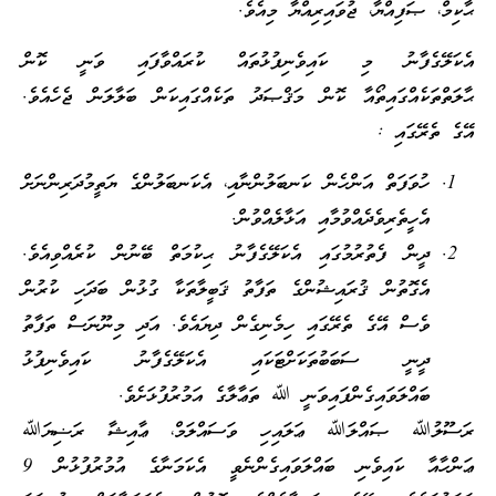
ޙާކިމް، ޞަފިއްޔާ، ޖުވައިރިއްޔާ މިއެވެ.
އެކަލޭގެފާނު މި ކައިވެނިފުޅުތައް ކުރައްވާފައި ވަނީ ކޮން
ޙާލަތްތަކެއްގައިތޯއާ ކޮން މަޤްޞަދު ތަކެއްގައިކަން ބަލާލަން ޖެހެއެވެ.
އޭގެ ތެރޭގައި :
ހުވަފަތް އަންހެން ކަނބަލުންނާއި، އެކަނބަލުންގެ ޔަތީމުދަރިންނަށް
އެހީތެރިވެދެއްވުމާއި އަޅާލެއްވުން.
ދީން ފެތުރުމުގައި އެކަލޭގެފާނު ޙިކުމަތް ބޭނުން ކުރެއްވިއެވެ.
އެގޮތުން ޤުރައިޝުންގެ ތަފާތު ޤަބީލާތަކާ ގުޅުން ބަދަހި ކުރުން
ވެސް އޭގެ ތެރޭގައި ހިމެނިގެން ދިޔައެވެ. އަދި މިނޫނަސް ތަފާތު
ދީނީ ސަބަބުތަކަށްޓަކައި އެކަލޭގެފާނު ކައިވެނިފުޅު
ބައްލަވައިގެންފައިވަނީ ﷲ ތަޢާލާގެ އަމުރުފުޅަށެވެ.
ރަސޫލުﷲ ޞައްލަﷲ ޢަލައިހި ވަސައްލަމް، ޢާއިޝާ ރަޟިޔަﷲ
ޢަންހާއާ ކައިވެނި ބައްލަވައިގެންނެވީ އެކަމަނާގެ އުމުރުފުޅުން 9