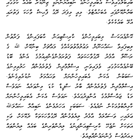
ބައިބަލްގައިވެސް އެބައިމީހުންގެ ނަބިއްޔުންނަކީ ޒިނޭކުރާ ބައެއް ކަމުގައި
ބަޔާންކޮށްފައި އެބަހުއްޓެވެ. މިއީ މިފަދަ ދޮގު ފާޙިޝް ވާހަކަ ފަތުރައި
އުޅޭ ބައެކެކެވެ.
ކޮންމެއަކަސް، މިބައިމީހުންގެ ކްރިސްޓިއަން ކާބަފައިންގެ ފަރާތުން
ލިބިފައިވާ ޞައްޙަނޫން މަޢުލުމާތުތަކެއްގެ މައްޗަށް ބިނާކޮށް، ﷲ ގެ
ރަސޫލާ އާމެދު ދޮގުވާހަކަތައް ފަތުރަމުންގެންދިއުމުގެ އެންމެ ބޮޑު
ބޭނުމެއްކަމުގައި ވެފައިވަނީ އިސްލާމްދީން ފެތުރެމުންދާ ހަލުވިމިނުގެ
ސަބަބުން އެކަން އެބައިމީހުންނަށް ތަޙައްމަލު ނުކުރެވިގެނެވެ.
އިސްލާމްދީން ފެތުރެމުންދާ ބާރު ސްޕީޑް ކުޑަ މިންވަރެއް ނަމަވެސް
މަޑު ޖައްސާލުމުގެ އުންމީދުގައެވެ. ނަމަވެސް އެކަން އެބައިމީހުންނަށް
ކާމިޔާބުވުމަކުން ނުދެއެވެ. ސަބަބަކީ އަހަރެމެންގެ ނަބިއްޔާ ޞައްލަﷲ
ޢަލައިހި ވަސައްލަމް އާމެދު ލިޔެވެމުންދާ ދޮގުވާހަކަތަކާ ދެކޮޅަށް، ވަކި
އަތަކަށް ނުޖެހޭ ކްރިސްޓިއަންދީނުގެ ލިޔުންތެރިންގެ ބައެއް ލިޔުންތައް
މިއަދުވެސް ފެންނަމުންދާތީއެވެ.