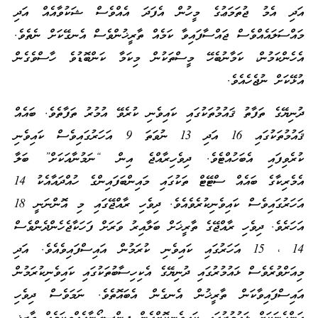
އަދި އެމު ޖުތަމަޢުގެ މީހުން އެފަދަ އެއްވެސް ޝަކުވާއެއް އަދި
މައްސަލައެއްވެސް ޖައްސާފައިވާ ކަމެއް ތާރީޚުންވެސް އެނގޭކަށް ނެތެވެ.
އެހެންކަމުން، ކަމާނުބެހޭ މީސްތަކުން މިކަމާ ކަންބޮޑުވެ ހާސްވެގެން
އުޅޭކަށް ނުޖެހެއެވެ.
ދުނިޔޭގެ ތަފާތު ޤައުމުތަކުގައި ކައިވެނި ކުރެވޭ އުމުރު ތަފާތެވެ. ބައެއް
ޤައުމުތަކުގައި 16 އަދި 13 ނުވަތަ 9 އަހަރުގައިވެސް ކައިވެނި
ކުރެވިފައި އެބަހުއްޓެވެ. ދިވެހިރާއްޖެ އިން “ނަމުނާއަކަށް” ބަލާ
އެމެރިކާގެ ބައެއް ސްޓޭޓް ތަކުގައި މައިންބަފައިންގެ ހުއްދައާއެކު 14
އަހަރުގައިވެސް ކައިވެނިކުރެވެއެވެ. ދިވެހި ރާއްޖޭގައި މި އޮންނަނީ 18
އަހަރެވެ. ދިވެހި ރާއްޖޭގެ ތާރީޚަށް ބަލާއިރު ވަރަށް ފަހަކާޖެހެންދެންވެސް
14 ، 15 އަހަރުގައި ކައިވެނި ކުރަމުން އައިސްފައިވެއެވެ. އަދި
މިއަށްވުރެވެސް ޅައުމުރުގައި ދުނިޔޭގެ އެކިހިސާބުތަކުގައި ކައިވެނިކުރަމުން
އައިސްފައިވާކަން ތާރީޚުން އެނގެން އެބައޮތެވެ. ނަމަވެސް ދިވެހި