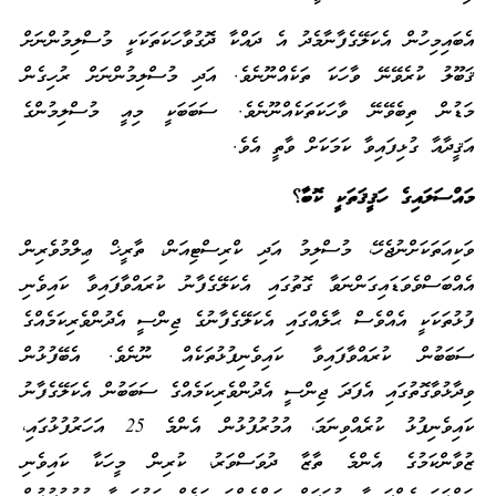
އެބައިމިހުން އެކަލޭގެފާނާމެދު އެ ދައްކާ ދޮގުވާހަކަތަކަކީ މުސްލިމުންނަށް
ޤަބޫލު ކުރެވޭނޭ ވާހަކަ ތަކެއްނޫނެވެ. އަދި މުސްލިމުންނަށް ރުހިގެން
މަޑުން ތިބެވޭނޭ ވާހަކަތަކެއްނޫނެވެ. ސަބަބަކީ މިއީ މުސްލިމުންގެ
އަޤީދާއާ ގުޅިފައިވާ ކަމަކަށް ވާތީ އެވެ.
މައްސަލައިގެ ހަޤީޤަތަކީ ކޮބާ؟
ވަކިއަތަކަށްނުޖެހޭ، މުސްލިމު އަދި ކްރިސްޓިއަން، ތާރީޚް ޢިލްމުވެރިން
އެއްބަސްވެވަޑައިގަންނަވާ ގޮތުގައި އެކަލޭގެފާނު ކުރައްވާފައިވާ ކައިވެނި
ފުޅުތަކަކީ އެއްވެސް ޙާލެއްގައި އެކަލޭގެފާނުގެ ޖިންސީ އެދުންވެރިކަމެއްގެ
ސަބަބުން ކުރައްވާފައިވާ ކައިވެނިފުޅުތަކެއް ނޫނެވެ. އެބޭފުޅުން
ވިދާޅުވާގޮތުގައި އެފަދަ ޖިންސީ އެދުންވެރިކަމެއްގެ ސަބަބުން އެކަލޭގެފާނު
ކައިވެނިފުޅު ކުރެއްވިނަމަ، އުމުރުފުޅުން އެންމެ 25 އަހަރުފުޅުގައި،
ޒުވާންކަމުގެ އެންމެ ތާޒާ ދުވަސްވަރު، ކުރިން މީހަކާ ކައިވެނި