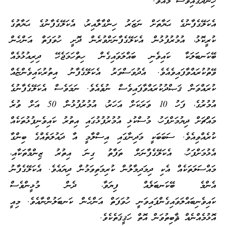
ހިނދުގައިވެސް މެއެވެ.
އެކަލޭގެފާނުގެ ޙަޔާތަށް ނަޒަރު ހިންގާލާއިރު، އެކަލޭގެފާނުގެ ޙަޔާތުގެ
ކުރީކޮޅު، އުމުރުފުޅުން އެކަލޭގެފާނަށްވުރެން ދޮށީ ހުވަފަތް އަންހެން
ބޭކަނބަލަކާ ކައިވެނި ބައްލަވައިގެން ހިތްހަމަޖެހޭ ދިރިއުޅުމެއް
ވޭތުކުރައްވާފައިވެއެވެ. އެދުވަސްވަރު އެކަލޭގެފާނު އިތުރުކައިވެންޏެއް
ކުރައްވަން ޤަޞްދުކުރައްވާފައިވެސް ނުވެއެވެ. ނަމަވެސް އެކަލޭގެފާނުގެ
އުމުރުގެ، ފަހު 10 ވަރަކަށް އަހަރު، އުމުރުފުޅުން 50 އަށް ވުރެ
މައްޗަށް ދިޔުމަށްފަހު، މުސްކުޅި އުމުރުފުޅުގައި އިތުރު ކައިވެނިފުޅުތަކެއް
ކުރެއްވިއެވެ. ސަބަބަކީ މަދިނާގައި އިސްލާމީ އާ ދައުލަތެއްގެ ބިންގާ
އެޅުމަށްފަހު، އެކަލޭގެފާނަށް ތަފާތު ގިނަ އިތުރު ޒިންމާތަކާއި،
މައްސަލަތަކެއް އެކި ދިމަދިމާލުން ކުރިމަތިވަމުން ދިޔައެވެ. އެކަލޭގެފާނު
އެންމެ ބޭކަނބަލެއް ފިޔަވާ، ދެން މުޅީންވެސް
ކައިވެނިބައްލަވައިގެންފައިވަނީ ހުވަފަތް އަންހެން ކަނބަލުންނާއެވެ. މިއީ
އޮޅުމެއްނެއް ޘާބިތުވަން އޮތް ހަޤީޤަތެކެވެ.