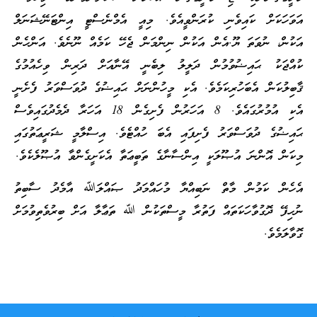
އަވަހަކަށް ކައިވެނި ކުރަންވީއެވެ. މިއީ އެމްނެސްޓީ އިންޓަނޭޝަނަލް
އަކުން، ނުވަތަ ޔޫ.އެން އަކުން ނިންމަން ޖެހޭ ކަމެއް ނޫނެވެ. އަންހެން
ކުއްޖަކު ޙައިޟުވުމުން ދަލީލު ލިބެނީ އޭނާއަށް ދަރިން ވިހެއުމުގެ
ޤާބިލުކަން އެބަހުރިކަމެވެ. އެކި މީހުންނަށް ޙައިޟުގެ ދުވަސްވަރު ފެށެނީ
އެކި އުމުރުގައެވެ. 8 އަހަރުން ފެށިގެން 18 އަހަރާ ދެމެދުގައިވެސް
ޙައިޟުގެ ދުވަސްވަރު ފެށިފައި އެބަ ހުއްޓެވެ. އިސްލާމީ ޝަރީޢަތުގައި
މިކަން އޮންނަ އުޞޫލަކީ އިންސާނާގެ ތަބީޢަތާ އެކަށީގެންވާ އުޞޫލެކެވެ.
އެހެން ކަމުން މާތް ނަބިއްޔާ މުހައްމަދު ޞައްލަﷲ އާމެދު ސާބިތު
ނުހިފޭ ދޮގުވާހަކަތައް ފަތުރާ މީސްތަކުން ﷲ ތަޢާލާ އަށް ބިރުވެތިވުމަށް
ގޮވާލަމެވެ.