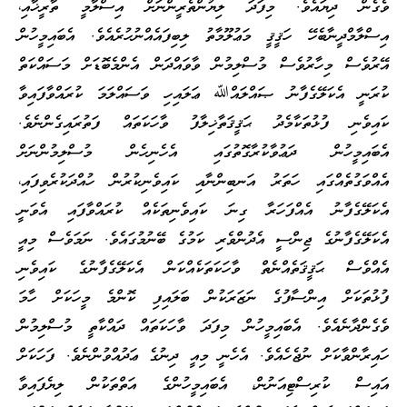
ވެގެން ދިޔައެވެ. މިފަދަ ލިޔުންތެރީންނަށް އިސްލާމީ ތާރީޚާއި،
އިސްލާމްދީނާބެހޭ ހަޤީޤީ މަޢުލޫމާތު ލިބިފައެއްނުހުރެއެވެ. އެބައިމީހުން
އޭރުވެސް މިހާރުވެސް މުސްލިމުން ވާވައްދަން އެންމެބޮޑަށް މަސައްކަތް
ކުރަނީ އެކަލޭގެފާނު ޞައްލައްﷲ ޢަލައިހި ވަސައްލަމަ ކުރައްވާފައިވާ
ކައިވެނި ފުޅުތަކާމެދު ޙަޤީޤަތާޚިލާފު ވާހަކަތައް ފަތުރައިގެންނެވެ.
އެބައިމީހުން ދަޢުވާކުރާގޮތުގައި އެހެނިހެން މުސްލިމުންނަށް
އެއްވަގުތެއްގައި ހަތަރު އަނބިންނާއި ކައިވެނިކުރުން ހުއްދަކުރެވިފައި،
އެކަލޭގެފާނު އެއްފަހަރާ ގިނަ ކައިވެނިތަކެއް ކުރައްވާފައި އެވަނީ
އެކަލޭގެފާނުގެ ޖިންސީ އެދުންވެރި ކަމުގެ ބޭނުމުގައެވެ. ނަމަވެސް މިއީ
އެއްވެސް ޙަޤީޤަތެއްނެތް ވާހަކަތަކެއްކަން އެކަލޭގެފާނުގެ ކައިވެނި
ފުޅުތަކަށް އިންސާފުގެ ނަޒަރަކުން ބަލައިފި ކޮންމެ މީހަކަށް ހާމަ
ވެގެންދާނެއެވެ. އެބައިމީހުން މިފަދަ ވާހަކަތައް ދައްކާތީ މުސްލިމުން
ހައިރާންވާކަށް ނުޖެހެއެވެ. އެހެނީ މިއީ ދިނުގެ ޢަދުއްވުންނެވެ. ފަހަކަށް
އައިސް ކުރިސްޓިއަނުން، އެބައިމީހުންގެ އަތްތަކުން ލިޔެފައިވާ