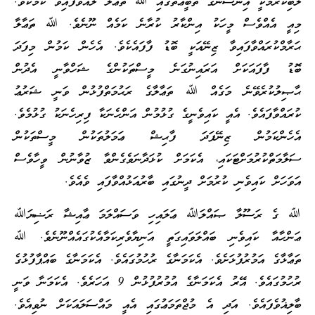
ލޯބިކުރުމަކީ އިންސާނާގެ ތަބީޢަތުގައި ﷲ ތަޢާލާ ލައްވާފައިވާ ކަމެކެވެ.
މިއީ އެއްވެސް މީހަކު އިންކާރު ކުރާނެ ކަމެއް ނޫނެވެ. ﷲ ތަޢާލާ
ޙަރާމްކުރައްވާފައިވާ ޒިނޭއަކީ ބޮޑު ފާފައެކެވެ. އެހެން ކަމުން މިފަދަ
ބޮޑު ފާފައަކަށް އަރައިނުގަނެ މީސްތަކުންގެ ޝަހްވާނީ އެދުން
ޙާޞިލުކުރެވޭނެ މަގެއް ﷲ ތަޢާލާގެ ރަޙުމަތްފުޅުން ވަނީ ޝަރުޢު
ކުރައްވާފައެވެ. އެއީ ކައިވެނީގެ ގުޅުމުން އަންހެނަކާ ފިރިހެނަކު ގުޅުމެވެ.
އެހެންކަމުން ޒިނޭފަދަ ފާޙިޝް ޢަމަލުތަކުން މީސްތަކުން
ސަލާމަތްކުރުމަށްޓަކައި، އެކަމަށް ކުޅަދާނަވެގެންވާ ޒުވާނުން ވީހާވެސް
އަވަހަށް ކައިވެނި ކުރުމަށް ދީނުގައި ބާރުއަޅުއްވާފައި ވެއެވެ.
ﷲ ގެ ރަސޫލާ ޞައްލަﷲ ޢަލައިހި ވަސައްލަމަ ޢާއިޝާ ރަޟިޔަﷲ
ޢަންހާއާ ކައިވެނި ބައްލަވައިގަތީ އަނިޔާވެރިކަމާއެކުގައެއްނޫނެވެ. ﷲ
ތަޢާޅާގެ އަމުރުފުޅަށެވެ. އެކަމަނާގެ ރުހުމުގައެވެ. އެކަމަނާގެ ބައްޕާފުޅުގެ
ރުހުމުގައެވެ. އޭރު އެކަމަނާގެ އުމުރުފުޅުން 9 އަހަރެވެ. އެކަމަނާ ވަނީ
ބާލިޣުވެފައެވެ. އަދި އެ މުޖްތަމަޢުގައި އެއީ މައްސަލައަކަށް ނުވިއެވެ.