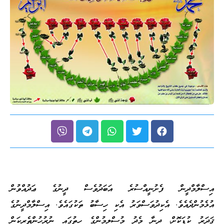
އިސްލާމްދީން ފެށުނީއްސުރެ އަބަދުވެސް ދީނުގެ ޢަދުއްވުން
އުޅެމުންދެއެވެ. އެކިދުވަސްވަރު އެކި ހިސާބު ތަކުގައެވެ. އިސްލާމްދީނުގެ
ޤަދަރު ކުޑަކޮށް، ދީނާ މެދު މުސްލިމުންގެ ހިތުގައި ނުރުހުންތެރިކަން