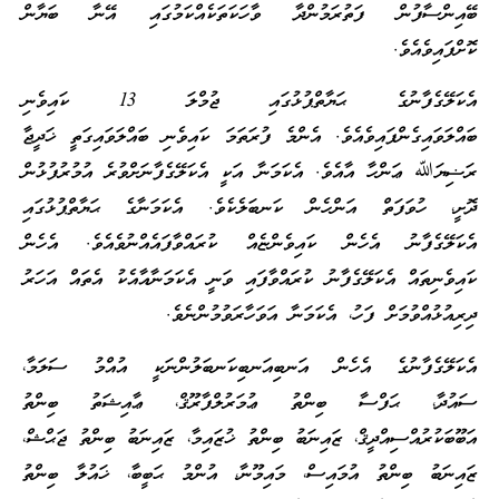
ބޭއިންސާފުން ފަތުރަމުންދާ ވާހަކަތަކެއްކަމުގައި އޭނާ ބަޔާން
ކޮށްފައިވެއެވެ.
އެކަލޭގެފާނުގެ ޙަޔާތްޕުޅުގައި ޖުމްލަ 13 ކައިވެނި
ބައްލަވައިގެންފައިވެއެވެ. އެންމެ ފުރަތަމަ ކައިވެނި ބައްލަވައިގަތީ ޚަދީޖާ
ރަޟިޔަﷲ ޢަންހާ އާއެވެ. އެކަމަނާ އަކީ އެކަލޭގެފާނަށްވުރެ އުމުރުފުޅުން
ދޮށީ، ހުވަފަތް އަންހެން ކަނބަލެކެވެ. އެކަމަނާގެ ޙަޔާތްޕުޅުގައި
އެކަލޭގެފާނު އެހެން ކައިވެންޏެއް ކުރައްވާފައެއްނުވެއެވެ. އެހެން
ކައިވެނިތައް އެކަލޭގެފާނު ކުރައްވާފައި ވަނީ އެކަމަނާއާއެކު އެތައް އަހަރު
ދިރިއުޅުއްވުމަށް ފަހު، އެކަމަނާ އަވަހާރަވުމުންނެވެ.
އެކަލޭގެފާނުގެ އެހެން އަނބިއަނބިކަނބަލުންނަކީ އުއްމު ސަލަމާ،
ސައުދާ، ޙަފްސާ ބިންތު ޢުމަރުލްފާރޫޤް، ޢާއިޝަތު ބިންތު
އަބޫބަކުރުއްސިއްދީޤް، ޒައިނަބު ބިންތު ޚުޒައިމާ، ޒައިނަބު ބިންތު ޖަޙްޝް،
ޒައިނަބު ބިންތު އުމައިސް، މައިމޫނާ، އުންމު ޙަބީބާ، ޚައުލާ ބިންތު